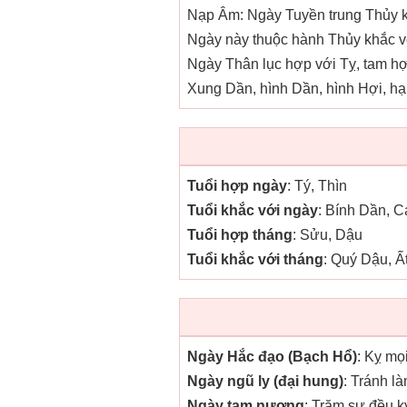
Nạp Âm: Ngày Tuyền trung Thủy kị
Ngày này thuộc hành Thủy khắc v
Ngày Thân lục hợp với Tỵ, tam hợ
Xung Dần, hình Dần, hình Hợi, hại
Tuổi hợp ngày
: Tý, Thìn
Tuổi khắc với ngày
: Bính Dần, 
Tuổi hợp tháng
: Sửu, Dậu
Tuổi khắc với tháng
: Quý Dậu, Ấ
Ngày Hắc đạo (Bạch Hổ)
: Kỵ mọ
Ngày ngũ ly (đại hung)
: Tránh l
Ngày tam nương
: Trăm sự đều k