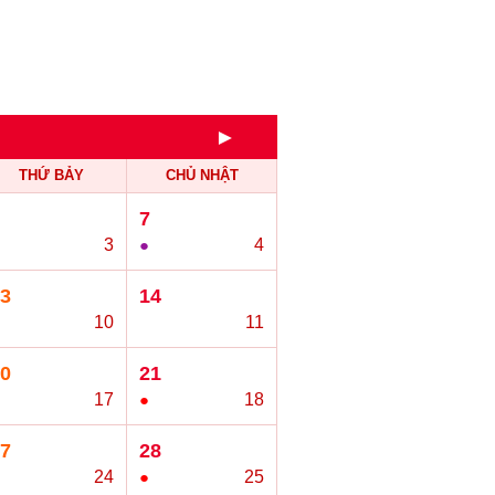
►
THỨ BẢY
CHỦ NHẬT
7
3
●
4
3
14
10
○
11
0
21
17
●
18
7
28
24
●
25