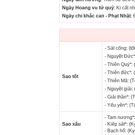
Ngày Hoang vu tứ quý
: Kị cất n
Ngày chi khắc can - Phạt Nhật
:
- Sát cống: (tố
- Nguyệt Đức*:
- Thiên Quý*: 
- Thiên đức*: 
Sao tốt
- Thiên Mã: (T
- Nguyệt giải: 
- Giải thần*: (
- Yếu yên*: (Tố
- Tam nương*:
Sao xấu
- Kiếp sát*: (
- Bạch hổ: (Kỵ