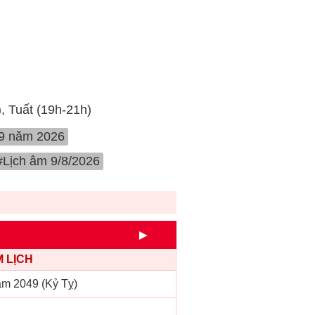
), Tuất (19h-21h)
 9 năm 2026
#Lịch âm 9/8/2026
►
 LỊCH
m 2049 (Kỷ Tỵ)