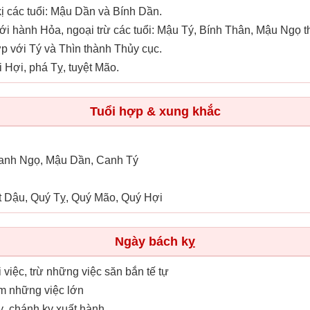
 các tuổi: Mậu Dần và Bính Dần.
ới hành Hỏa, ngoại trừ các tuổi: Mậu Tý, Bính Thân, Mậu Ngọ 
p với Tý và Thìn thành Thủy cục.
 Hợi, phá Tỵ, tuyệt Mão.
Tuổi hợp & xung khắc
Canh Ngọ, Mậu Dần, Canh Tý
t Dậu, Quý Tỵ, Quý Mão, Quý Hợi
Ngày bách kỵ
i việc, trừ những việc săn bắn tế tự
àm những việc lớn
ỵ, chánh kỵ xuất hành