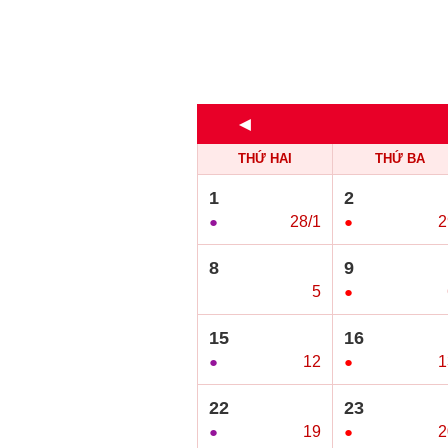
◄
THỨ HAI
THỨ BA
1
2
●
28/1
●
2
8
9
○
5
●
15
16
●
12
●
1
22
23
●
19
●
2