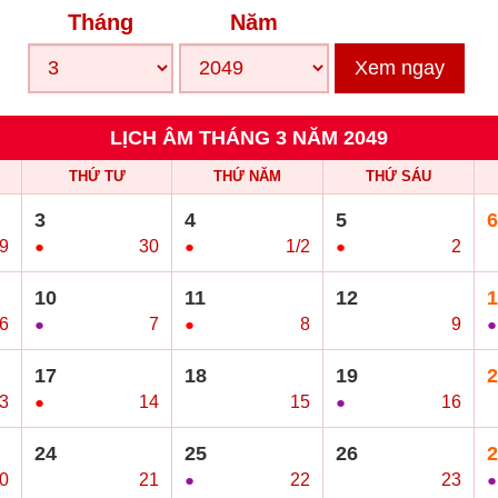
Tháng
Năm
Xem ngay
LỊCH ÂM THÁNG 3 NĂM 2049
THỨ TƯ
THỨ NĂM
THỨ SÁU
3
4
5
6
9
●
30
●
1/2
●
2
○
10
11
12
1
6
●
7
●
8
○
9
●
17
18
19
2
3
●
14
○
15
●
16
○
24
25
26
2
0
○
21
●
22
○
23
●