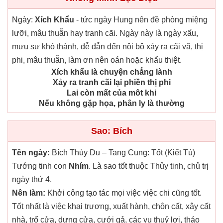
Ngày:
Xích Khẩu
- tức ngày Hung nên đề phòng miệng
lưỡi, mâu thuẫn hay tranh cãi. Ngày này là ngày xấu,
mưu sự khó thành, dễ dẫn đến nội bộ xảy ra cãi vã, thị
phi, mâu thuẫn, làm ơn nên oán hoặc khẩu thiệt.
Xích khẩu là chuyện chẳng lành
Xảy ra tranh cãi lại phiền thị phi
Lai còn mất của môt khi
Nếu không gặp họa, phân ly là thường
Sao: Bích
Tên ngày:
Bích Thủy Du – Tang Cung: Tốt (Kiết Tú)
Tướng tinh con
Nhím
. Là sao tốt thuộc Thủy tinh, chủ trị
ngày thứ 4.
Nên làm:
Khởi công tạo tác mọi việc việc chi cũng tốt.
Tốt nhất là việc khai trương, xuất hành, chôn cất, xây cất
nhà, trổ cửa, dựng cửa, cưới gả, các vụ thuỷ lợi, tháo