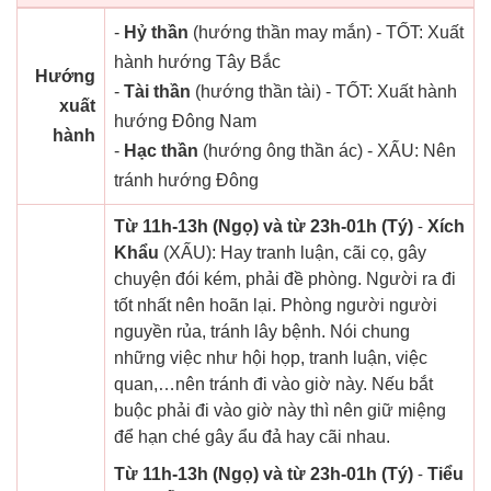
-
Hỷ thần
(hướng thần may mắn) - TỐT: Xuất
hành hướng Tây Bắc
Hướng
-
Tài thần
(hướng thần tài) - TỐT: Xuất hành
xuất
hướng Đông Nam
hành
-
Hạc thần
(hướng ông thần ác) - XẤU: Nên
tránh hướng Đông
Từ 11h-13h (Ngọ) và từ 23h-01h (Tý)
-
Xích
Khẩu
(XẤU): Hay tranh luận, cãi cọ, gây
chuyện đói kém, phải đề phòng. Người ra đi
tốt nhất nên hoãn lại. Phòng người người
nguyền rủa, tránh lây bệnh. Nói chung
những việc như hội họp, tranh luận, việc
quan,…nên tránh đi vào giờ này. Nếu bắt
buộc phải đi vào giờ này thì nên giữ miệng
để hạn ché gây ẩu đả hay cãi nhau.
Từ 11h-13h (Ngọ) và từ 23h-01h (Tý)
-
Tiểu