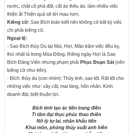
nước, chặt cỏ phá đất, cắt áo thêu áo, làm nhiều việc
thiện ắt Thiện quả sẽ tới mau hơn.
Kiêng cữ:
Sao Bích toàn kiết nên không có bất kỳ việc
chi phải kiêng cữ.
Ngoại lệ:
- Sao Bích thủy Du tại Mùi, Hợi, Mão trăm việc đều kỵ,
thứ nhất là trong Mùa Đông. Riêng ngày Hợi là Sao
Bích Đăng Viên nhưng phạm phải
Phục Đoạn Sát
(nên
kiêng cữ như trên).
- Bích: thủy du (con nhím): Thủy tinh, sao tốt. Rất tốt cho
những việc như: xây cất, mai táng, hôn nhân. Kinh
doanh đặc biệt thuận lợi.
Bích tinh tạo ác tiến trang điền
Ti tâm đại thục phúc thao thiên
Nô tỳ tự lai, nhân khẩu tiến
Khai môn, phóng thủy xuất anh hiền