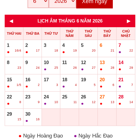
Xem ngay
◄
►
LỊCH ÂM THÁNG 6 NĂM 2026
THỨ
THỨ
THỨ
CHỦ
THỨ HAI
THỨ BA
THỨ TƯ
NĂM
SÁU
BẢY
NHẬT
1
2
3
4
5
6
7
16/4
17
18
19
20
21
22
●
●
○
●
○
○
●
8
9
10
11
12
13
14
23
24
25
26
27
28
29
○
○
●
○
●
●
●
15
16
17
18
19
20
21
1/5
2
3
4
5
6
7
●
●
○
●
○
●
●
22
23
24
25
26
27
28
8
9
10
11
12
13
14
●
○
●
○
●
●
●
29
30
15
16
○
●
●
Ngày Hoàng Đạo
●
Ngày Hắc Đạo