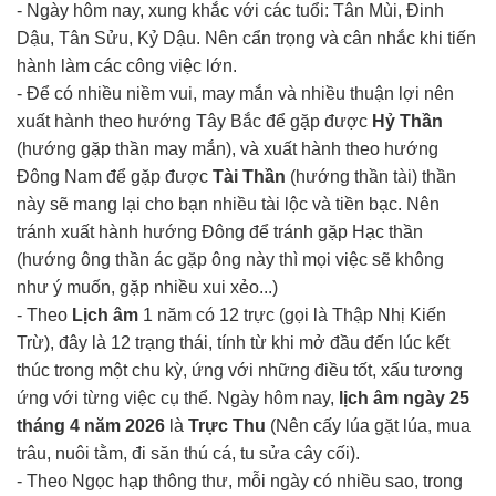
- Ngày hôm nay, xung khắc với các tuổi: Tân Mùi, Đinh
Dậu, Tân Sửu, Kỷ Dậu. Nên cẩn trọng và cân nhắc khi tiến
hành làm các công việc lớn.
- Để có nhiều niềm vui, may mắn và nhiều thuận lợi nên
xuất hành theo hướng Tây Bắc để gặp được
Hỷ Thần
(hướng gặp thần may mắn), và xuất hành theo hướng
Đông Nam để gặp được
Tài Thần
(hướng thần tài) thần
này sẽ mang lại cho bạn nhiều tài lộc và tiền bạc. Nên
tránh xuất hành hướng Đông để tránh gặp Hạc thần
(hướng ông thần ác gặp ông này thì mọi việc sẽ không
như ý muốn, gặp nhiều xui xẻo...)
- Theo
Lịch âm
1 năm có 12 trực (gọi là Thập Nhị Kiến
Trừ), đây là 12 trạng thái, tính từ khi mở đầu đến lúc kết
thúc trong một chu kỳ, ứng với những điều tốt, xấu tương
ứng với từng việc cụ thể. Ngày hôm nay,
lịch âm ngày 25
tháng 4 năm 2026
là
Trực Thu
(Nên cấy lúa gặt lúa, mua
trâu, nuôi tằm, đi săn thú cá, tu sửa cây cối).
- Theo Ngọc hạp thông thư, mỗi ngày có nhiều sao, trong