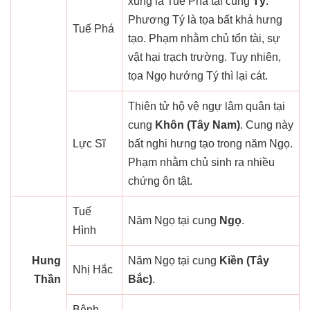
xung là Tuế Phá tại cung
Tý
.
Phương Tý là tọa bất khả hưng
Tuế Phá
tạo. Phạm nhằm chủ tổn tài, sự
vật hại trạch trường. Tuy nhiên,
tọa Ngọ hướng Tý thì lại cát.
Thiên tử hộ vệ ngự lâm quân tại
cung
Khôn (Tây Nam)
. Cung này
Lực Sĩ
bất nghi hưng tạo trong năm Ngọ.
Phạm nhằm chủ sinh ra nhiều
chứng ôn tật.
Tuế
Năm Ngọ tại cung
Ngọ
.
Hình
Hung
Năm Ngọ tại cung
Kiền (Tây
Nhị Hắc
Thần
Bắc)
.
Bệnh