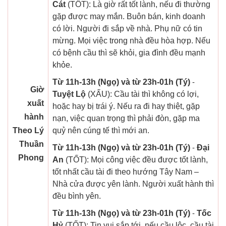
Cát
(TỐT): Là giờ rất tốt lành, nếu đi thường
gặp được may mắn. Buôn bán, kinh doanh
có lời. Người đi sắp về nhà. Phụ nữ có tin
mừng. Mọi việc trong nhà đều hòa hợp. Nếu
có bệnh cầu thì sẽ khỏi, gia đình đều mạnh
khỏe.
Từ 11h-13h (Ngọ) và từ 23h-01h (Tý)
-
Giờ
Tuyệt Lộ
(XẤU): Cầu tài thì không có lợi,
xuất
hoặc hay bị trái ý. Nếu ra đi hay thiệt, gặp
hành
nạn, việc quan trọng thì phải đòn, gặp ma
Theo Lý
quỷ nên cúng tế thì mới an.
Thuần
Từ 11h-13h (Ngọ) và từ 23h-01h (Tý)
-
Đại
Phong
An
(TỐT): Mọi công việc đều được tốt lành,
tốt nhất cầu tài đi theo hướng Tây Nam –
Nhà cửa được yên lành. Người xuất hành thì
đều bình yên.
Từ 11h-13h (Ngọ) và từ 23h-01h (Tý)
-
Tốc
Hỷ
(TỐT): Tin vui sắp tới, nếu cầu lộc, cầu tài