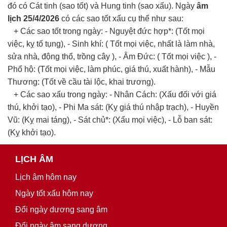
đó có Cát tinh (sao tốt) và Hung tinh (sao xấu). Ngày
âm
lịch 25/4/2026
có các sao tốt xấu cụ thể như sau:
+ Các sao tốt trong ngày: - Nguyệt đức hợp*: (Tốt mọi
việc, kỵ tố tụng), - Sinh khí: ( Tốt mọi việc, nhất là làm nhà,
sửa nhà, động thổ, trồng cây ), - Âm Đức: ( Tốt mọi việc ), -
Phổ hộ: (Tốt mọi việc, làm phúc, giá thú, xuất hành), - Mẫu
Thương: (Tốt về cầu tài lộc, khai trương).
+ Các sao xấu trong ngày: - Nhân Cách: (Xấu đối với giá
thú, khởi tạo), - Phi Ma sát: (Kỵ giá thú nhập trạch), - Huyền
Vũ: (Kỵ mai táng), - Sát chủ*: (Xấu mọi việc), - Lỗ ban sát:
(Kỵ khởi tạo).
LỊCH ÂM
Lịch âm hôm nay
Ngày tốt xấu hôm nay
Đổi ngày dương sang âm
Đổi ngày âm sang dương