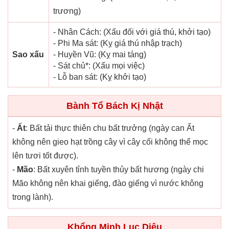
trương)
- Nhân Cách: (Xấu đối với giá thú, khởi tạo)
- Phi Ma sát: (Kỵ giá thú nhập trạch)
Sao xấu
- Huyền Vũ: (Kỵ mai táng)
- Sát chủ*: (Xấu mọi việc)
- Lỗ ban sát: (Kỵ khởi tạo)
Bành Tổ Bách Kị Nhật
-
Ất
: Bất tải thực thiên chu bất trưởng (ngày can Ất
không nên gieo hạt trồng cây vì cây cối không thể mọc
lên tươi tốt được).
-
Mão
: Bất xuyên tỉnh tuyền thủy bất hương (ngày chi
Mão không nên khai giếng, đào giếng vì nước không
trong lành).
Khổng Minh Lục Diệu