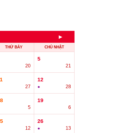
►
THỨ BẢY
CHỦ NHẬT
5
20
○
21
1
12
27
●
28
8
19
5
○
6
5
26
12
●
13