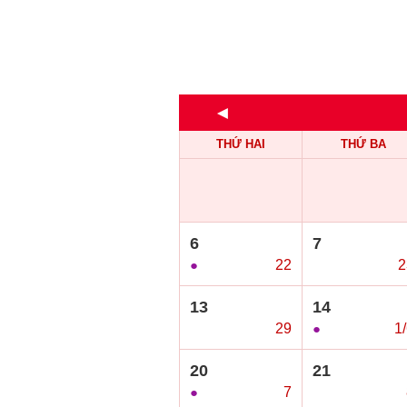
◄
THỨ HAI
THỨ BA
6
7
●
22
○
2
13
14
○
29
●
1
20
21
●
7
○