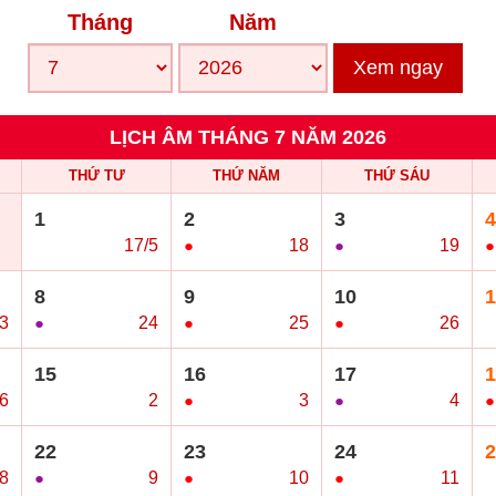
Tháng
Năm
Xem ngay
LỊCH ÂM THÁNG 7 NĂM 2026
THỨ TƯ
THỨ NĂM
THỨ SÁU
1
2
3
4
○
17/5
●
18
●
19
●
8
9
10
1
3
●
24
●
25
●
26
○
15
16
17
1
/6
○
2
●
3
●
4
●
22
23
24
2
8
●
9
●
10
●
11
○