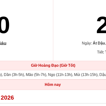
0
Sáu
Ngày:
Ất Dậu
Tiết:
Giờ Hoàng Đạo (Giờ Tốt)
), Dần (3h-5h), Mão (5h-7h), Ngọ (11h-13h), Mùi (13h-15h), Dậ
Hôm nay
 2026