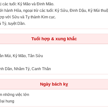
 các tuổi: Kỷ Mão và Đinh Mão.
i hành Hỏa, ngoại trừ các tuổi: Kỷ Sửu, Đinh Dậu, Kỷ Mùi th
ợp với Sửu và Tỵ thành Kim cục.
 Tý, tuyệt Dần.
Tuổi hợp & xung khắc
Tân Mùi, Kỷ Mão, Tân Sửu
anh Dần, Nhâm Tý, Canh Thân
Ngày bách kỵ
àm những việc lớn
 Đại hung