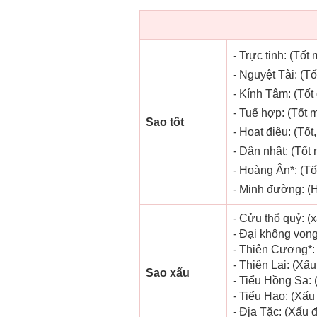
- Trực tinh: (Tốt 
- Nguyệt Tài: (Tố
- Kính Tâm: (Tốt 
- Tuế hợp: (Tốt m
Sao tốt
- Hoạt điệu: (Tốt
- Dân nhật: (Tốt 
- Hoàng Ân*: (Tố
- Minh đường: (H
- Cửu thổ quỷ: (
- Đại không vong
- Thiên Cương*: 
- Thiên Lại: (Xấu
Sao xấu
- Tiểu Hồng Sa: 
- Tiểu Hao: (Xấu 
- Địa Tặc: (Xấu đ