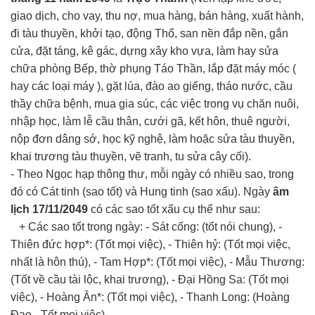
giao dịch, cho vay, thu nợ, mua hàng, bán hàng, xuất hành,
đi tàu thuyền, khởi tạo, động Thổ, san nền đắp nền, gắn
cửa, đặt táng, kê gác, dựng xây kho vựa, làm hay sửa
chữa phòng Bếp, thờ phụng Táo Thần, lắp đặt máy móc (
hay các loại máy ), gặt lúa, đào ao giếng, tháo nước, cầu
thầy chữa bệnh, mua gia súc, các việc trong vụ chăn nuôi,
nhập học, làm lễ cầu thân, cưới gã, kết hôn, thuê người,
nộp đơn dâng sớ, học kỹ nghệ, làm hoặc sửa tàu thuyền,
khai trương tàu thuyền, vẽ tranh, tu sửa cây cối).
- Theo Ngọc hạp thông thư, mỗi ngày có nhiều sao, trong
đó có Cát tinh (sao tốt) và Hung tinh (sao xấu). Ngày
âm
lịch 17/11/2049
có các sao tốt xấu cụ thể như sau:
+ Các sao tốt trong ngày: - Sát cống: (tốt nói chung), -
Thiên đức hợp*: (Tốt mọi việc), - Thiên hỷ: (Tốt mọi việc,
nhất là hôn thú), - Tam Hợp*: (Tốt mọi việc), - Mẫu Thương:
(Tốt về cầu tài lộc, khai trương), - Đại Hồng Sa: (Tốt mọi
việc), - Hoàng Ân*: (Tốt mọi việc), - Thanh Long: (Hoàng
Đạo - Tốt mọi việc).