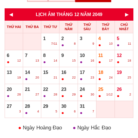
◄
►
LỊCH ÂM THÁNG 12 NĂM 2049
THỨ
THỨ
THỨ
CHỦ
THỨ HAI
THỨ BA
THỨ TƯ
NĂM
SÁU
BẢY
NHẬT
1
2
3
4
5
7/11
8
9
10
11
○
●
○
●
●
6
7
8
9
10
11
12
12
13
14
15
16
17
18
●
○
●
○
●
●
●
13
14
15
16
17
18
19
19
20
21
22
23
24
25
○
●
○
●
●
●
○
20
21
22
23
24
25
26
26
27
28
29
30
1/12
2
●
○
●
●
●
●
●
27
28
29
30
31
3
4
5
6
7
○
●
○
●
●
●
Ngày Hoàng Đạo
●
Ngày Hắc Đạo