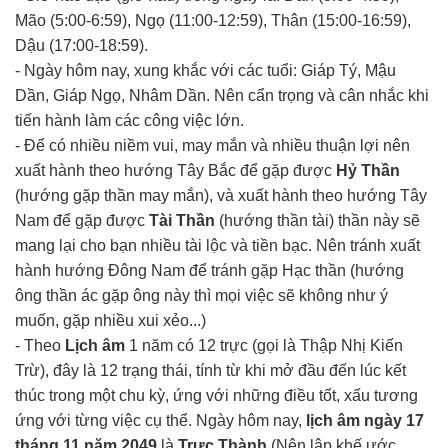
Mão (5:00-6:59), Ngọ (11:00-12:59), Thân (15:00-16:59),
Dậu (17:00-18:59).
- Ngày hôm nay, xung khắc với các tuổi: Giáp Tý, Mậu
Dần, Giáp Ngọ, Nhâm Dần. Nên cẩn trọng và cân nhắc khi
tiến hành làm các công việc lớn.
- Để có nhiều niềm vui, may mắn và nhiều thuận lợi nên
xuất hành theo hướng Tây Bắc để gặp được
Hỷ Thần
(hướng gặp thần may mắn), và xuất hành theo hướng Tây
Nam để gặp được
Tài Thần
(hướng thần tài) thần này sẽ
mang lại cho bạn nhiều tài lộc và tiền bạc. Nên tránh xuất
hành hướng Đông Nam để tránh gặp Hạc thần (hướng
ông thần ác gặp ông này thì mọi việc sẽ không như ý
muốn, gặp nhiều xui xẻo...)
- Theo
Lịch âm
1 năm có 12 trực (gọi là Thập Nhị Kiến
Trừ), đây là 12 trạng thái, tính từ khi mở đầu đến lúc kết
thúc trong một chu kỳ, ứng với những điều tốt, xấu tương
ứng với từng việc cụ thể. Ngày hôm nay,
lịch âm ngày 17
tháng 11 năm 2049
là
Trực Thành
(Nên lập khế ước,