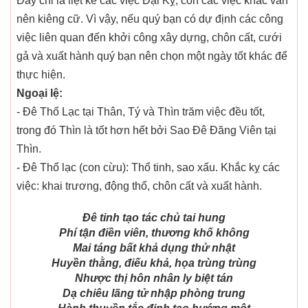
Đây chỉ là liệt kê các việc Đại Kỵ, còn các việc khác vẫn
nên kiêng cữ. Vì vậy, nếu quý bạn có dự định các công
việc liên quan đến khởi công xây dựng, chôn cất, cưới
gả và xuất hành quý bạn nên chọn một ngày tốt khác để
thực hiện.
Ngoại lệ:
- Đê Thổ Lạc tại Thân, Tý và Thìn trăm việc đều tốt,
trong đó Thìn là tốt hơn hết bởi Sao Đê Đăng Viên tại
Thìn.
- Đê Thổ lạc (con cừu): Thổ tinh, sao xấu. Khắc kỵ các
việc: khai trương, động thổ, chôn cất và xuất hành.
Đê tinh tạo tác chủ tai hung
Phí tận điền viên, thương khố không
Mai táng bất khả dụng thử nhật
Huyền thằng, điếu khả, họa trùng trùng
Nhược thị hôn nhân ly biệt tán
Dạ chiêu lãng tử nhập phòng trung