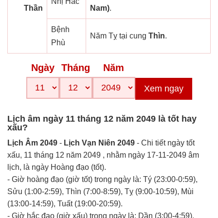
Nhị Hắc
Thần
Nam)
.
Bệnh
Năm Tỵ tại cung
Thìn
.
Phù
Ngày
Tháng
Năm
Xem ngay
Lịch âm ngày 11 tháng 12 năm 2049 là tốt hay
xấu?
Lịch Âm 2049
-
Lịch Vạn Niên 2049
- Chi tiết ngày tốt
xấu, 11 tháng 12 năm 2049 , nhằm ngày 17-11-2049 âm
lịch, là ngày Hoàng đạo (tốt).
- Giờ hoàng đạo (giờ tốt) trong ngày là: Tý (23:00-0:59),
Sửu (1:00-2:59), Thìn (7:00-8:59), Tỵ (9:00-10:59), Mùi
(13:00-14:59), Tuất (19:00-20:59).
- Giờ hắc đạo (giờ xấu) trong ngày là: Dần (3:00-4:59),