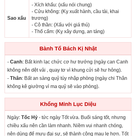
- Xích khẩu: (xấu nói chung)
- Cửu không: (Kỵ xuất hành, cầu tài, khai
Sao xấu
trương)
- Cô thần: (Xấu với giá thú)
- Thổ cẩm: (Kỵ xây dựng, an táng)
Bành Tổ Bách Kị Nhật
-
Canh
: Bất kinh lạc chức cơ hư trướng (ngày can Canh
không nên dệt vải , quay tơ vì khung cửi sẽ hư hỏng).
-
Thân
: Bất an sàng quỷ túy nhập phòng (ngày chi Thân
không kê giường vì ma quỷ sẽ vào phòng).
Khổng Minh Lục Diệu
Ngày:
Tốc Hỷ
- tức ngày Tốt vừa. Buổi sáng tốt, nhưng
chiều xấu nên cần làm nhanh. Niềm vui nhanh chóng,
nên dùng để mưu đại sự, sẽ thành công mau lẹ hơn. Tốt