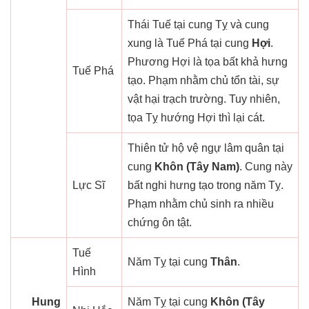
Thái Tuế tại cung Tỵ và cung
xung là Tuế Phá tại cung
Hợi
.
Phương Hợi là tọa bất khả hưng
Tuế Phá
tạo. Phạm nhằm chủ tổn tài, sự
vật hại trạch trường. Tuy nhiên,
tọa Tỵ hướng Hợi thì lại cát.
Thiên tử hộ vệ ngự lâm quân tại
cung
Khôn (Tây Nam)
. Cung này
Lực Sĩ
bất nghi hưng tạo trong năm Tỵ.
Phạm nhằm chủ sinh ra nhiều
chứng ôn tật.
Tuế
Năm Tỵ tại cung
Thân
.
Hình
Hung
Năm Tỵ tại cung
Khôn (Tây