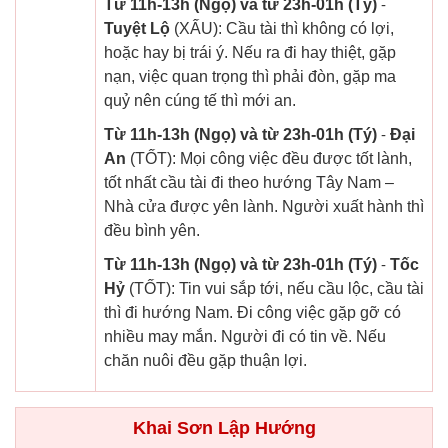
Từ 11h-13h (Ngọ) và từ 23h-01h (Tý)
-
Tuyệt Lộ
(XẤU): Cầu tài thì không có lợi,
hoặc hay bị trái ý. Nếu ra đi hay thiệt, gặp
nạn, việc quan trọng thì phải đòn, gặp ma
quỷ nên cúng tế thì mới an.
Từ 11h-13h (Ngọ) và từ 23h-01h (Tý)
-
Đại
An
(TỐT): Mọi công việc đều được tốt lành,
tốt nhất cầu tài đi theo hướng Tây Nam –
Nhà cửa được yên lành. Người xuất hành thì
đều bình yên.
Từ 11h-13h (Ngọ) và từ 23h-01h (Tý)
-
Tốc
Hỷ
(TỐT): Tin vui sắp tới, nếu cầu lộc, cầu tài
thì đi hướng Nam. Đi công việc gặp gỡ có
nhiều may mắn. Người đi có tin về. Nếu
chăn nuôi đều gặp thuận lợi.
Khai Sơn Lập Hướng