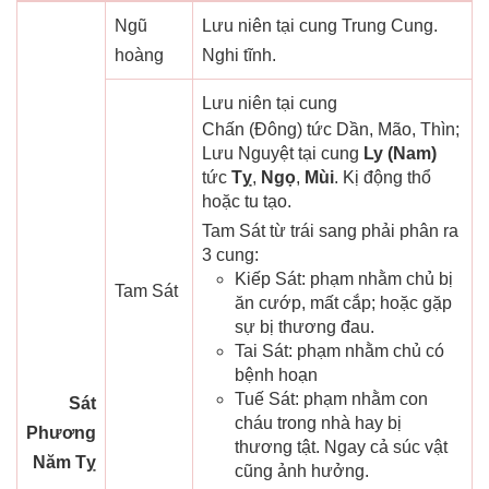
Ngũ
Lưu niên tại cung Trung Cung.
hoàng
Nghi tĩnh.
Lưu niên tại cung
Chấn (Đông) tức Dần, Mão, Thìn;
Lưu Nguyệt tại cung
Ly (Nam)
tức
Tỵ
,
Ngọ
,
Mùi
. Kị động thổ
hoặc tu tạo.
Tam Sát từ trái sang phải phân ra
3 cung:
Kiếp Sát: phạm nhằm chủ bị
Tam Sát
ăn cướp, mất cắp; hoặc gặp
sự bị thương đau.
Tai Sát: phạm nhằm chủ có
bệnh hoạn
Tuế Sát: phạm nhằm con
Sát
cháu trong nhà hay bị
Phương
thương tật. Ngay cả súc vật
Năm Tỵ
cũng ảnh hưởng.