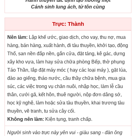
Hành thuyền tắc định tạo hướng một
Cánh sinh lung ách, tử tôn cùng
Trực: Thành
Nên làm:
Lập khế ước, giao dịch, cho vay, thu nợ, mua
hàng, bán hàng, xuất hành, đi tàu thuyền, khởi tạo, động
Thổ, san nền đắp nền, gắn cửa, đặt táng, kê gác, dựng
xây kho vựa, làm hay sửa chữa phòng Bếp, thờ phụng
Táo Thần, lắp đặt máy móc ( hay các loại máy ), gặt lúa,
đào ao giếng, tháo nước, cầu thầy chữa bệnh, mua gia
súc, các việc trong vụ chăn nuôi, nhập học, làm lễ cầu
thân, cưới gã, kết hôn, thuê người, nộp đơn dâng sớ,
học kỹ nghệ, làm hoặc sửa tàu thuyền, khai trương tàu
thuyền, vẽ tranh, tu sửa cây cối.
Không nên làm:
Kiện tụng, tranh chấp.
Người sinh vào trực này yên vui - giàu sang - đàn ông