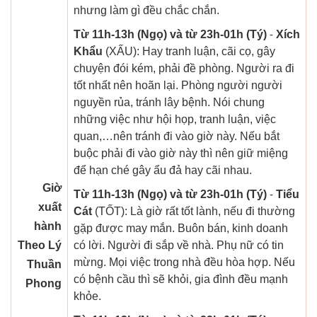
nhưng làm gì đều chắc chắn.
Từ 11h-13h (Ngọ) và từ 23h-01h (Tý)
-
Xích
Khẩu
(XẤU): Hay tranh luận, cãi cọ, gây
chuyện đói kém, phải đề phòng. Người ra đi
tốt nhất nên hoãn lại. Phòng người người
nguyền rủa, tránh lây bệnh. Nói chung
những việc như hội họp, tranh luận, việc
quan,…nên tránh đi vào giờ này. Nếu bắt
buộc phải đi vào giờ này thì nên giữ miệng
để hạn ché gây ẩu đả hay cãi nhau.
Giờ
Từ 11h-13h (Ngọ) và từ 23h-01h (Tý)
-
Tiểu
xuất
Cát
(TỐT): Là giờ rất tốt lành, nếu đi thường
hành
gặp được may mắn. Buôn bán, kinh doanh
Theo Lý
có lời. Người đi sắp về nhà. Phụ nữ có tin
mừng. Mọi việc trong nhà đều hòa hợp. Nếu
Thuần
có bệnh cầu thì sẽ khỏi, gia đình đều mạnh
Phong
khỏe.