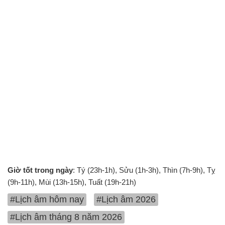
Giờ tốt trong ngày
: Tý (23h-1h), Sửu (1h-3h), Thìn (7h-9h), Tỵ
(9h-11h), Mùi (13h-15h), Tuất (19h-21h)
#Lịch âm hôm nay
#Lịch âm 2026
#Lịch âm tháng 8 năm 2026