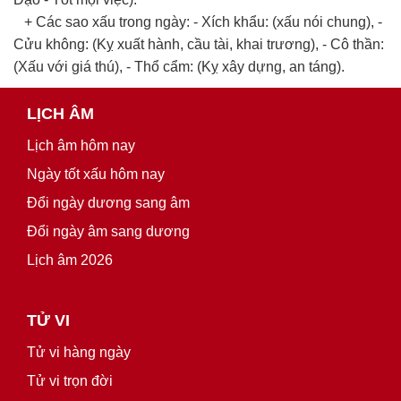
+ Các sao xấu trong ngày: - Xích khẩu: (xấu nói chung), -
Cửu không: (Kỵ xuất hành, cầu tài, khai trương), - Cô thần:
(Xấu với giá thú), - Thổ cẩm: (Kỵ xây dựng, an táng).
LỊCH ÂM
Lịch âm hôm nay
Ngày tốt xấu hôm nay
Đổi ngày dương sang âm
Đổi ngày âm sang dương
Lịch âm 2026
TỬ VI
Tử vi hàng ngày
Tử vi trọn đời