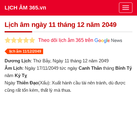
LỊCH ÂM 365.vn
Togg
navig
Lịch âm ngày 11 tháng 12 năm 2049
Theo dõi lịch âm 365 trên
lịch âm 11/12/2049
Dương Lịch
: Thứ Bảy, Ngày 11 tháng 12 năm 2049
Âm Lịch
: Ngày 17/11/2049 tức ngày
Canh Thân
tháng
Bính Tý
năm
Kỷ Tỵ
Ngày
Thiên Đạo
(Xấu): Xuất hành cầu tài nên tránh, dù được
cũng rất tốn kém, thất lý mà thua.