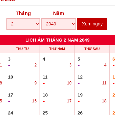
Tháng
Năm
Xem ngay
LỊCH ÂM THÁNG 2 NĂM 2049
THỨ TƯ
THỨ NĂM
THỨ SÁU
3
4
5
6
/1
●
2
○
3
●
4
●
10
11
12
1
8
○
9
●
10
●
11
●
17
18
19
2
5
●
16
●
17
●
18
○
24
25
26
2