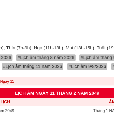
h), Thìn (7h-9h), Ngọ (11h-13h), Mùi (13h-15h), Tuất (1
 2026
#Lịch âm tháng 8 năm 2026
#Lịch âm tháng
#Lịch âm tháng 11 năm 2026
#Lịch âm 9/8/2026
Ngày 11
LỊCH ÂM NGÀY 11 THÁNG 2 NĂM 2049
LỊCH
ÂM
ăm 2049
Tháng 1 Nă