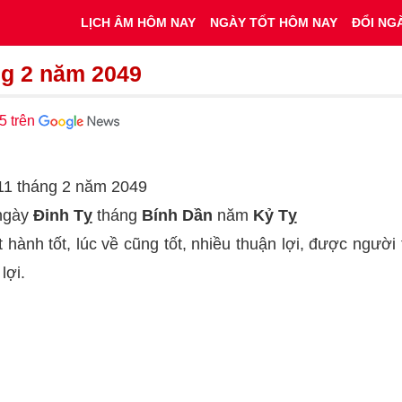
LỊCH ÂM HÔM NAY
NGÀY TỐT HÔM NAY
ĐỔI NG
ng 2 năm 2049
5 trên
11 tháng 2 năm 2049
 ngày
Đinh Tỵ
tháng
Bính Dần
năm
Kỷ Tỵ
t hành tốt, lúc về cũng tốt, nhiều thuận lợi, được người
lợi.