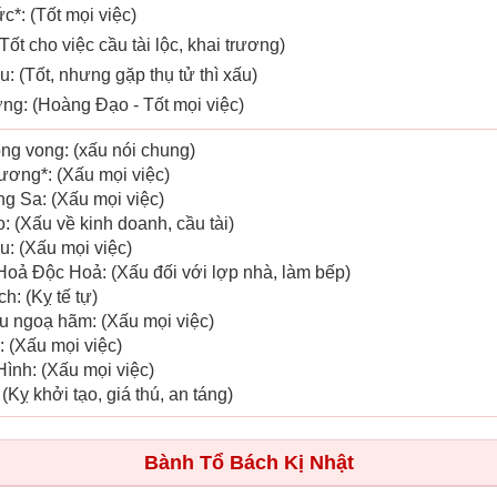
c*: (Tốt mọi việc)
 (Tốt cho việc cầu tài lộc, khai trương)
u: (Tốt, nhưng gặp thụ tử thì xấu)
ng: (Hoàng Đạo - Tốt mọi việc)
ông vong: (xấu nói chung)
ương*: (Xấu mọi việc)
ng Sa: (Xấu mọi việc)
o: (Xấu về kinh doanh, cầu tài)
u: (Xấu mọi việc)
Hoả Độc Hoả: (Xấu đối với lợp nhà, làm bếp)
h: (Kỵ tế tự)
êu ngoạ hãm: (Xấu mọi việc)
: (Xấu mọi việc)
Hình: (Xấu mọi việc)
(Kỵ khởi tạo, giá thú, an táng)
Bành Tổ Bách Kị Nhật