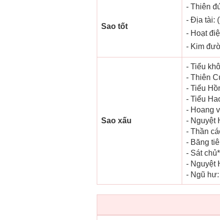
- Thiên đứ
- Địa tài:
Sao tốt
- Hoạt điệ
- Kim đườ
- Tiểu kh
- Thiên C
- Tiểu Hồ
- Tiểu Ha
- Hoang v
Sao xấu
- Nguyệt 
- Thần các
- Băng ti
- Sát chủ*
- Nguyệt 
- Ngũ hư: 