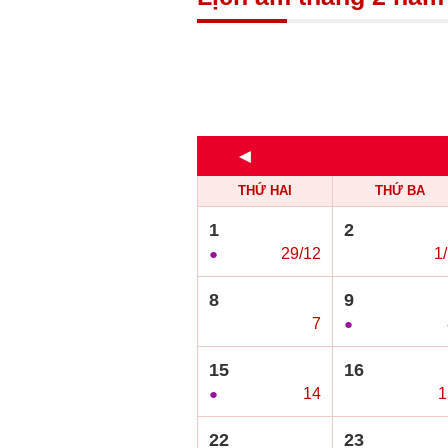
◄
THỨ HAI
THỨ BA
1
2
●
29/12
○
1
8
9
○
7
●
15
16
●
14
○
1
22
23