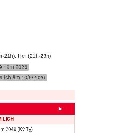
9h-21h), Hợi (21h-23h)
 9 năm 2026
#Lịch âm 10/8/2026
►
 LỊCH
m 2049 (Kỷ Tỵ)