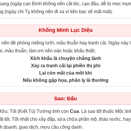
sang (ngày can Đinh không nên cắt tóc, cạo đầu, dễ bị mọc mụn
ng (ngày chi Tỵ không nên đi xa vì tiền bạc sẽ mất mát).
Khổng Minh Lục Diệu
 nên đề phòng miệng lưỡi, mâu thuẫn hay tranh cãi. Ngày này 
phi, mâu thuẫn, làm ơn nên oán hoặc khẩu thiệt.
Xích khẩu là chuyện chẳng lành
Xảy ra tranh cãi lại phiền thị phi
Lai còn mất của môt khi
Nếu không gặp họa, phân ly là thường
Sao: Đẩu
ữu: Tốt (Kiết Tú) Tướng tinh con
Cua
. Là sao tốt thuộc Mộc ti
ất tốt. Tốt nhất cho xây đắp, sửa chữa phần mộ, tháo nước, hay t
nh doanh, giao dịch, mưu cầu công danh.