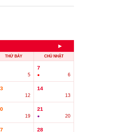
►
THỨ BẢY
CHỦ NHẬT
7
5
●
6
3
14
12
○
13
0
21
19
●
20
7
28