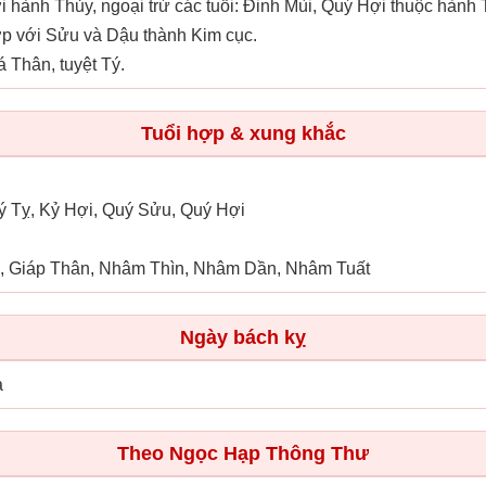
 hành Thủy, ngoại trừ các tuổi: Đinh Mùi, Quý Hợi thuộc hành
ợp với Sửu và Dậu thành Kim cục.
 Thân, tuyệt Tý.
Tuổi hợp & xung khắc
ý Tỵ, Kỷ Hợi, Quý Sửu, Quý Hợi
, Giáp Thân, Nhâm Thìn, Nhâm Dần, Nhâm Tuất
Ngày bách kỵ
ả
Theo Ngọc Hạp Thông Thư