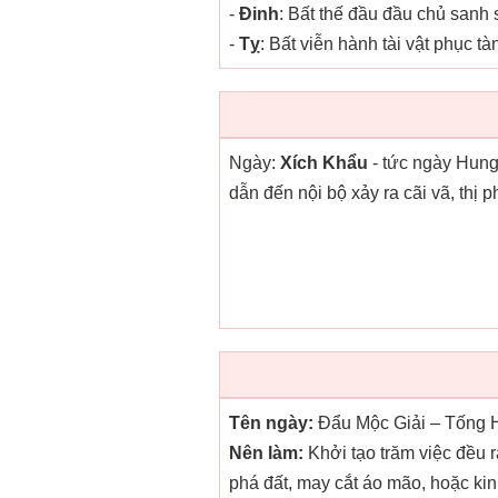
-
Đinh
: Bất thế đầu đầu chủ sanh 
-
Tỵ
: Bất viễn hành tài vật phục tà
Ngày:
Xích Khẩu
- tức ngày Hung
dẫn đến nội bộ xảy ra cãi vã, thị 
Tên ngày:
Đẩu Mộc Giải – Tống H
Nên làm:
Khởi tạo trăm việc đều r
phá đất, may cắt áo mão, hoặc ki