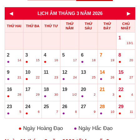
◄
►
LỊCH ÂM THÁNG 3 NĂM 2026
THỨ
THỨ
THỨ
CHỦ
THỨ HAI
THỨ BA
THỨ TƯ
NĂM
SÁU
BẢY
NHẬT
1
13/1
○
2
3
4
5
6
7
8
14
15
16
17
18
19
20
●
●
●
○
●
○
●
9
10
11
12
13
14
15
21
22
23
24
25
26
27
●
●
○
●
○
●
●
16
17
18
19
20
21
22
28
29
30
1/2
2
3
4
●
○
●
○
●
○
●
23
24
25
26
27
28
29
5
6
7
8
9
10
11
●
●
○
●
○
●
●
●
Ngày Hoàng Đạo
●
Ngày Hắc Đạo