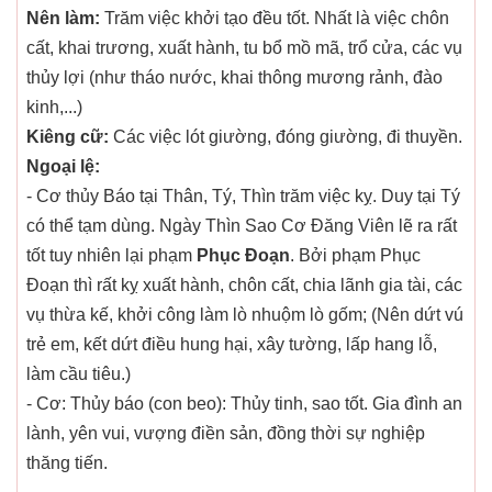
Nên làm:
Trăm việc khởi tạo đều tốt. Nhất là việc chôn
cất, khai trương, xuất hành, tu bổ mồ mã, trổ cửa, các vụ
thủy lợi (như tháo nước, khai thông mương rảnh, đào
kinh,...)
Kiêng cữ:
Các việc lót giường, đóng giường, đi thuyền.
Ngoại lệ:
- Cơ thủy Báo tại Thân, Tý, Thìn trăm việc kỵ. Duy tại Tý
có thể tạm dùng. Ngày Thìn Sao Cơ Đăng Viên lẽ ra rất
tốt tuy nhiên lại phạm
Phục Đoạn
. Bởi phạm Phục
Đoạn thì rất kỵ xuất hành, chôn cất, chia lãnh gia tài, các
vụ thừa kế, khởi công làm lò nhuộm lò gốm; (Nên dứt vú
trẻ em, kết dứt điều hung hại, xây tường, lấp hang lỗ,
làm cầu tiêu.)
- Cơ: Thủy báo (con beo): Thủy tinh, sao tốt. Gia đình an
lành, yên vui, vượng điền sản, đồng thời sự nghiệp
thăng tiến.