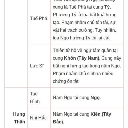
xung là Tuế Phá tại cung
Tý
.
Phương Tý là tọa bất khả hưng
Tuế Phá
tạo. Phạm nhằm chủ tổn tài, sự
vật hại trạch trường. Tuy nhiên,
tọa Ngọ hướng Tý thì lại cát.
Thiên tử hộ vệ ngự lâm quân tại
cung
Khôn (Tây Nam)
. Cung này
Lực Sĩ
bất nghi hưng tạo trong năm Ngọ.
Phạm nhằm chủ sinh ra nhiều
chứng ôn tật.
Tuế
Năm Ngọ tại cung
Ngọ
.
Hình
Hung
Năm Ngọ tại cung
Kiền (Tây
Nhị Hắc
Thần
Bắc)
.