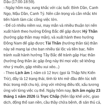
Dậu (17:00-18:59).
- Ngày hôm nay, xung khắc với các tuổi: Bính Dần, Canh
Ngọ, Mậu Dần, Canh Tý. Nên cẩn trọng và cân nhắc khi
tiến hành làm các công việc lớn.
- Để có nhiều niềm vui, may mắn và nhiều thuận lợi nên
xuất hành theo hướng Đông Bắc để gặp được
Hỷ Thần
(hướng gặp thần may mắn), và xuất hành theo hướng
Đông Nam để gặp được
Tài Thần
(hướng thần tài) thần
này sẽ mang lại cho bạn nhiều tài lộc và tiền bạc. Nên
tránh xuất hành hướng Tây Bắc để tránh gặp Hạc thần
(hướng ông thần ác gặp ông này thì mọi việc sẽ không
như ý muốn, gặp nhiều xui xẻo...)
- Theo
Lịch âm
1 năm có 12 trực (gọi là Thập Nhị Kiến
Trừ), đây là 12 trạng thái, tính từ khi mở đầu đến lúc kết
thúc trong một chu kỳ, ứng với những điều tốt, xấu tương
ứng với từng việc cụ thể. Ngày hôm nay,
lịch âm ngày 23
tháng 1 năm 2026
là
Trực Chấp
(Nên lập khế ước, giao
dịch, động thổ san nền, cầu thầy chữa bệnh, đi săn thú cá,