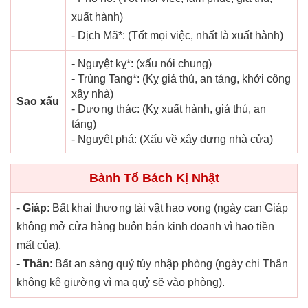
xuất hành)
- Dịch Mã*: (Tốt mọi việc, nhất là xuất hành)
- Nguyệt kỵ*: (xấu nói chung)
- Trùng Tang*: (Kỵ giá thú, an táng, khởi công
xây nhà)
Sao xấu
- Dương thác: (Kỵ xuất hành, giá thú, an
táng)
- Nguyệt phá: (Xấu về xây dựng nhà cửa)
Bành Tổ Bách Kị Nhật
-
Giáp
: Bất khai thương tài vật hao vong (ngày can Giáp
không mở cửa hàng buôn bán kinh doanh vì hao tiền
mất của).
-
Thân
: Bất an sàng quỷ túy nhập phòng (ngày chi Thân
không kê giường vì ma quỷ sẽ vào phòng).