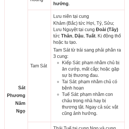
hướng
.
Lưu niên tại cung
Khảm (Bắc) tức Hợi, Tý, Sửu;
Lưu Nguyệt tại cung
Đoài (Tây)
tức
Thân
,
Dậu
,
Tuất
. Kị động thổ
hoặc tu tạo.
Tam Sát từ trái sang phải phân ra
3 cung:
Kiếp Sát: phạm nhằm chủ bị
Tam Sát
ăn cướp, mất cắp; hoặc gặp
sự bị thương đau.
Tai Sát: phạm nhằm chủ có
Sát
bệnh hoạn
Tuế Sát: phạm nhằm con
Phương
cháu trong nhà hay bị
Năm
thương tật. Ngay cả súc vật
Ngọ
cũng ảnh hưởng.
Thái Tuế tại cung Ngọ và cung