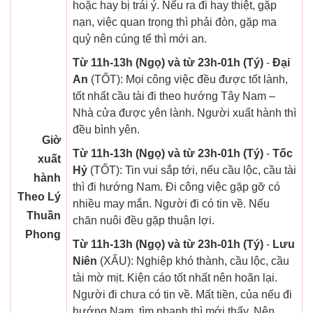
hoặc hay bị trái ý. Nếu ra đi hay thiệt, gặp
nạn, việc quan trọng thì phải đòn, gặp ma
quỷ nên cúng tế thì mới an.
Từ 11h-13h (Ngọ) và từ 23h-01h (Tý)
-
Đại
An
(TỐT): Mọi công việc đều được tốt lành,
tốt nhất cầu tài đi theo hướng Tây Nam –
Nhà cửa được yên lành. Người xuất hành thì
đều bình yên.
Giờ
Từ 11h-13h (Ngọ) và từ 23h-01h (Tý)
-
Tốc
xuất
Hỷ
(TỐT): Tin vui sắp tới, nếu cầu lộc, cầu tài
hành
thì đi hướng Nam. Đi công việc gặp gỡ có
Theo Lý
nhiều may mắn. Người đi có tin về. Nếu
Thuần
chăn nuôi đều gặp thuận lợi.
Phong
Từ 11h-13h (Ngọ) và từ 23h-01h (Tý)
-
Lưu
Niên
(XẤU): Nghiệp khó thành, cầu lộc, cầu
tài mờ mịt. Kiện cáo tốt nhất nên hoãn lại.
Người đi chưa có tin về. Mất tiền, của nếu đi
hướng Nam, tìm nhanh thì mới thấy. Nên