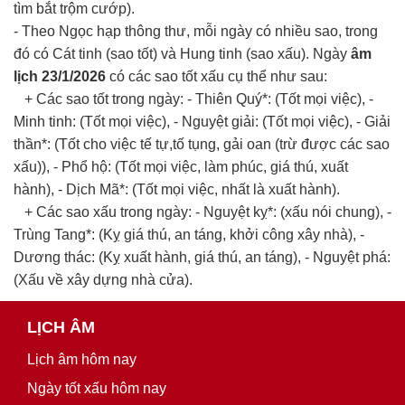
tìm bắt trộm cướp).
- Theo Ngọc hạp thông thư, mỗi ngày có nhiều sao, trong
đó có Cát tinh (sao tốt) và Hung tinh (sao xấu). Ngày
âm
lịch 23/1/2026
có các sao tốt xấu cụ thể như sau:
+ Các sao tốt trong ngày: - Thiên Quý*: (Tốt mọi việc), -
Minh tinh: (Tốt mọi việc), - Nguyệt giải: (Tốt mọi việc), - Giải
thần*: (Tốt cho việc tế tự,tố tụng, gải oan (trừ được các sao
xấu)), - Phổ hộ: (Tốt mọi việc, làm phúc, giá thú, xuất
hành), - Dịch Mã*: (Tốt mọi việc, nhất là xuất hành).
+ Các sao xấu trong ngày: - Nguyệt kỵ*: (xấu nói chung), -
Trùng Tang*: (Kỵ giá thú, an táng, khởi công xây nhà), -
Dương thác: (Kỵ xuất hành, giá thú, an táng), - Nguyệt phá:
(Xấu về xây dựng nhà cửa).
LỊCH ÂM
Lịch âm hôm nay
Ngày tốt xấu hôm nay