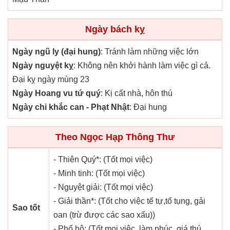
Ngày bách kỵ
Ngày ngũ ly (đại hung)
: Tránh làm những việc lớn
Ngày nguyệt kỵ
: Không nên khởi hành làm việc gì cả.
Đại kỵ ngày mùng 23
Ngày Hoang vu tứ quý
: Kị cất nhà, hôn thú
Ngày chi khắc can - Phạt Nhật
: Đại hung
Theo Ngọc Hạp Thông Thư
- Thiên Quý*: (Tốt mọi việc)
- Minh tinh: (Tốt mọi việc)
- Nguyệt giải: (Tốt mọi việc)
- Giải thần*: (Tốt cho việc tế tự,tố tụng, gải
Sao tốt
oan (trừ được các sao xấu))
- Phổ hộ: (Tốt mọi việc, làm phúc, giá thú,