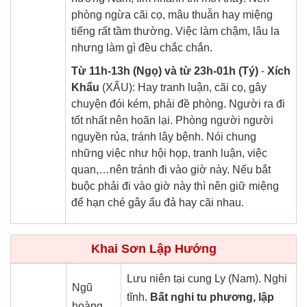
phòng ngừa cãi cọ, mâu thuẫn hay miệng
tiếng rất tầm thường. Việc làm chậm, lâu la
nhưng làm gì đều chắc chắn.
Từ 11h-13h (Ngọ) và từ 23h-01h (Tý)
-
Xích
Khẩu
(XẤU): Hay tranh luận, cãi cọ, gây
chuyện đói kém, phải đề phòng. Người ra đi
tốt nhất nên hoãn lại. Phòng người người
nguyền rủa, tránh lây bệnh. Nói chung
những việc như hội họp, tranh luận, việc
quan,…nên tránh đi vào giờ này. Nếu bắt
buộc phải đi vào giờ này thì nên giữ miệng
để hạn ché gây ẩu đả hay cãi nhau.
Khai Sơn Lập Hướng
Lưu niên tại cung Ly (Nam). Nghi
Ngũ
tĩnh.
Bất nghi tu phương, lập
hoàng