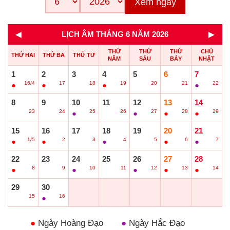
Xem ngay
◄
►
LỊCH ÂM THÁNG 6 NĂM 2026
THỨ
THỨ
THỨ
CHỦ
THỨ HAI
THỨ BA
THỨ TƯ
NĂM
SÁU
BẢY
NHẬT
1
2
3
4
5
6
7
16/4
17
18
19
20
21
22
●
●
○
●
○
○
●
8
9
10
11
12
13
14
23
24
25
26
27
28
29
○
○
●
○
●
●
●
15
16
17
18
19
20
21
1/5
2
3
4
5
6
7
●
●
○
●
○
●
●
22
23
24
25
26
27
28
8
9
10
11
12
13
14
●
○
●
○
●
●
●
29
30
15
16
○
●
●
Ngày Hoàng Đạo
●
Ngày Hắc Đạo