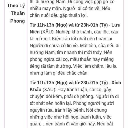
thì đi hướng Nam. Đi công việc gặp gỡ có
Theo Lý
nhiều may mắn. Người đi có tin về. Nếu
Thuần
chăn nuôi đều gặp thuận lợi.
Phong
Từ 11h-13h (Ngọ) và từ 23h-01h (Tý)
-
Lưu
Niên
(XẤU): Nghiệp khó thành, cầu lộc, cầu
tài mờ mịt. Kiện cáo tốt nhất nên hoãn lại.
Người đi chưa có tin về. Mất tiền, của nếu đi
hướng Nam, tìm nhanh thì mới thấy. Nên
phòng ngừa cãi cọ, mâu thuẫn hay miệng
tiếng rất tầm thường. Việc làm chậm, lâu la
nhưng làm gì đều chắc chắn.
Từ 11h-13h (Ngọ) và từ 23h-01h (Tý)
-
Xích
Khẩu
(XẤU): Hay tranh luận, cãi cọ, gây
chuyện đói kém, phải đề phòng. Người ra đi
tốt nhất nên hoãn lại. Phòng người người
nguyền rủa, tránh lây bệnh. Nói chung
những việc như hội họp, tranh luận, việc
quan,…nên tránh đi vào giờ này. Nếu bắt