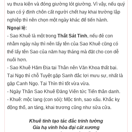
vụ thưa kiện và đóng giường lót giường. Vì vậy, nếu quý
bạn có ý định chôn cất người chết hay khai trường lập
nghiệp thì nên chọn một ngày khác để tiến hành.
Ngoại lệ:
- Sao Khuê là một trong
Thất Sát Tinh
, nếu đẻ con
nhằm ngày này thì nên lấy tên của Sao Khuê cũng có
thể lấy tên Sao của năm hay tháng mà đặt cho con dễ
nuôi hơn.
- Sao Khuê Hãm Địa tại Thân nên Văn Khoa thất bại.
Tại Ngọ thì chỗ Tuyệt gặp Sanh đắc lợi mưu sự, nhất là
gặp Canh Ngọ. Tại Thìn thì tốt vừa vừa.
- Ngày Thân Sao Khuê Đăng Viên tức Tiến thân danh.
- Khuê: mộc lang (con sói): Mộc tinh, sao xấu. Khắc kỵ
động thổ, an táng, khai trương cũng như sửa cửa.
Khuê tinh tạo tác đắc trinh tường
Gia hạ vinh hòa đại cát xương