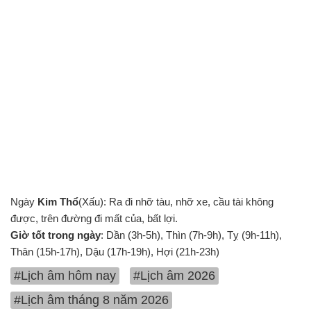
Ngày
Kim Thổ
(Xấu): Ra đi nhỡ tàu, nhỡ xe, cầu tài không
được, trên đường đi mất của, bất lợi.
Giờ tốt trong ngày
: Dần (3h-5h), Thìn (7h-9h), Tỵ (9h-11h),
Thân (15h-17h), Dậu (17h-19h), Hợi (21h-23h)
#Lịch âm hôm nay
#Lịch âm 2026
#Lịch âm tháng 8 năm 2026