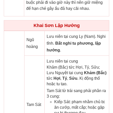
buộc phải đi vào giờ này thì nên giữ miệng
để hạn ché gây ẩu đả hay cãi nhau.
Khai Sơn Lập Hướng
Lưu niên tại cung Ly (Nam). Nghi
Ngũ
tĩnh.
Bất nghi tu phương, lập
hoàng
hướng
.
Lưu niên tại cung
Khảm (Bắc) tức Hợi, Tý, Sửu;
Lưu Nguyệt tại cung
Khảm (Bắc)
tức
Hợi
,
Tý
,
Sửu
. Kị động thổ
hoặc tu tạo.
Tam Sát từ trái sang phải phân ra
3 cung:
Kiếp Sát: phạm nhằm chủ bị
Tam Sát
ăn cướp, mất cắp; hoặc gặp
sự bị thương đau.