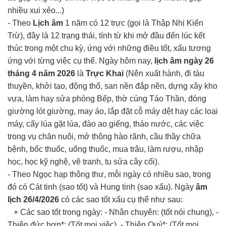
nhiều xui xẻo...)
- Theo
Lịch âm
1 năm có 12 trực (gọi là Thập Nhị Kiến
Trừ), đây là 12 trạng thái, tính từ khi mở đầu đến lúc kết
thúc trong một chu kỳ, ứng với những điều tốt, xấu tương
ứng với từng việc cụ thể. Ngày hôm nay,
lịch âm ngày 26
tháng 4 năm 2026
là
Trực Khai
(Nên xuất hành, đi tàu
thuyền, khởi tạo, động thổ, san nền đắp nền, dựng xây kho
vựa, làm hay sửa phòng Bếp, thờ cúng Táo Thần, đóng
giường lót giường, may áo, lắp đặt cỗ máy dệt hay các loại
máy, cấy lúa gặt lúa, đào ao giếng, tháo nước, các việc
trong vụ chăn nuôi, mở thông hào rãnh, cầu thầy chữa
bệnh, bốc thuốc, uống thuốc, mua trâu, làm rượu, nhập
học, học kỹ nghệ, vẽ tranh, tu sửa cây cối).
- Theo Ngọc hạp thông thư, mỗi ngày có nhiều sao, trong
đó có Cát tinh (sao tốt) và Hung tinh (sao xấu). Ngày
âm
lịch 26/4/2026
có các sao tốt xấu cụ thể như sau:
+ Các sao tốt trong ngày: - Nhân chuyên: (tốt nói chung), -
Thiên đức hợp*: (Tốt mọi việc), - Thiên Quý*: (Tốt mọi