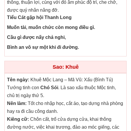
thông, thuận lợi, cùng với đó âm phúc độ trì, che chở,
được quý nhân nâng đỡ.
Tiểu Cát gặp hội Thanh Long
Muốn tài, muốn chức còn mong điều gì.
Cầu gì được nấy chả nghi,
Bình an vô sự một khi đi đường.
Sao: Khuê
Tên ngày:
Khuê Mộc Lang – Mã Vũ: Xấu (Bình Tú)
Tướng tinh con
Chó Sói
. Là sao xấu thuộc Mộc tinh,
chủ trị ngày thứ 5.
Nên làm:
Tốt cho nhập học, cắt áo, tạo dựng nhà phòng
hay ra đi cầu công danh.
Kiêng cữ:
Chôn cất, trổ cửa dựng cửa, khai thông
đường nước, việc khai trương, đào ao móc giếng, các