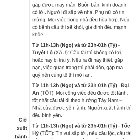
gặp được may mắn. Buôn bán, kinh doanh
có lời. Người đi sắp về nhà. Phụ nữ có tin
mừng. Mọi việc trong nhà đều hòa hợp. Nếu
có bệnh cầu thì sẽ khỏi, gia đình đều mạnh
khỏe.
Từ 11h-13h (Ngọ) và từ 23h-01h (Tý)
-
Tuyệt Lộ
(XẤU): Cầu tài thì không có lợi,
hoặc hay bị trái ý. Nếu ra đi hay thiệt, gặp
nạn, việc quan trọng thì phải đòn, gặp ma
quỷ nên cúng tế thì mới an.
Từ 11h-13h (Ngọ) và từ 23h-01h (Tý)
-
Đại
An
(TỐT): Mọi công việc đều được tốt lành,
tốt nhất cầu tài đi theo hướng Tây Nam –
Nhà cửa được yên lành. Người xuất hành thì
đều bình yên.
Giờ
Từ 11h-13h (Ngọ) và từ 23h-01h (Tý)
-
Tốc
xuất
Hỷ
(TỐT): Tin vui sắp tới, nếu cầu lộc, cầu tài
hành