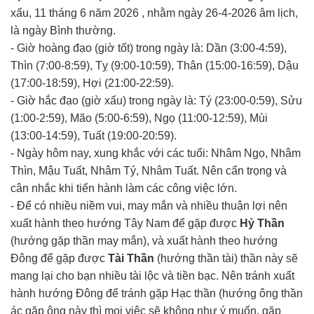
xấu, 11 tháng 6 năm 2026 , nhằm ngày 26-4-2026 âm lịch,
là ngày Bình thường.
- Giờ hoàng đạo (giờ tốt) trong ngày là: Dần (3:00-4:59),
Thìn (7:00-8:59), Tỵ (9:00-10:59), Thân (15:00-16:59), Dậu
(17:00-18:59), Hợi (21:00-22:59).
- Giờ hắc đạo (giờ xấu) trong ngày là: Tý (23:00-0:59), Sửu
(1:00-2:59), Mão (5:00-6:59), Ngọ (11:00-12:59), Mùi
(13:00-14:59), Tuất (19:00-20:59).
- Ngày hôm nay, xung khắc với các tuổi: Nhâm Ngọ, Nhâm
Thìn, Mậu Tuất, Nhâm Tý, Nhâm Tuất. Nên cẩn trọng và
cân nhắc khi tiến hành làm các công việc lớn.
- Để có nhiều niềm vui, may mắn và nhiều thuận lợi nên
xuất hành theo hướng Tây Nam để gặp được
Hỷ Thần
(hướng gặp thần may mắn), và xuất hành theo hướng
Đông để gặp được
Tài Thần
(hướng thần tài) thần này sẽ
mang lại cho bạn nhiều tài lộc và tiền bạc. Nên tránh xuất
hành hướng Đông để tránh gặp Hạc thần (hướng ông thần
ác gặp ông này thì mọi việc sẽ không như ý muốn, gặp