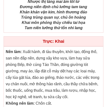
Nhược thị táng mai âm tốt tử
Đương niên định chủ lưỡng tam tang
Khán khán vận kim, hình thương đáo
Trùng trùng quan sự, chủ ôn hoàng
Khai môn phóng thủy chiêu tai họa
Tam niên lưỡng thứ tổn nhi lang
Trực: Khai
Nên làm:
Xuất hành, đi tàu thuyền, khởi tạo, động thổ,
san nền đắp nền, dựng xây kho vựa, làm hay sửa
phòng Bếp, thờ cúng Táo Thần, đóng giường lót
giường, may áo, lắp đặt cỗ máy dệt hay các loại máy,
cấy lúa gặt lúa, đào ao giếng, tháo nước, các việc trong
vụ chăn nuôi, mở thông hào rãnh, cầu thầy chữa bệnh,
bốc thuốc, uống thuốc, mua trâu, làm rượu, nhập học,
học kỹ nghệ, vẽ tranh, tu sửa cây cối.
Không nên làm:
Chôn cất.