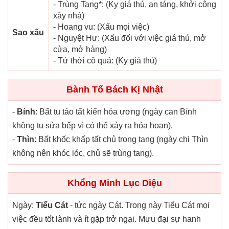
- Trùng Tang*: (Kỵ giá thú, an táng, khởi công
xây nhà)
- Hoang vu: (Xấu mọi việc)
Sao xấu
- Nguyệt Hư: (Xấu đối với việc giá thú, mở
cửa, mở hàng)
- Tứ thời cô quả: (Kỵ giá thú)
Bành Tổ Bách Kị Nhật
-
Bính
: Bất tu táo tất kiến hỏa ương (ngày can Bính
không tu sửa bếp vì có thể xảy ra hỏa hoạn).
-
Thìn
: Bất khốc khấp tất chủ trọng tang (ngày chi Thìn
không nên khóc lóc, chủ sẽ trùng tang).
Khổng Minh Lục Diệu
Ngày:
Tiểu Cát
- tức ngày Cát. Trong này Tiểu Cát mọi
việc đều tốt lành và ít gặp trở ngại. Mưu đại sự hanh