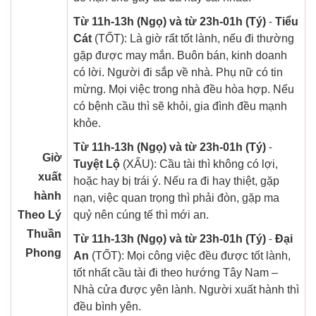
Từ 11h-13h (Ngọ) và từ 23h-01h (Tý)
-
Tiểu
Cát
(TỐT): Là giờ rất tốt lành, nếu đi thường
gặp được may mắn. Buôn bán, kinh doanh
có lời. Người đi sắp về nhà. Phụ nữ có tin
mừng. Mọi việc trong nhà đều hòa hợp. Nếu
có bệnh cầu thì sẽ khỏi, gia đình đều mạnh
khỏe.
Từ 11h-13h (Ngọ) và từ 23h-01h (Tý)
-
Giờ
Tuyệt Lộ
(XẤU): Cầu tài thì không có lợi,
xuất
hoặc hay bị trái ý. Nếu ra đi hay thiệt, gặp
hành
nạn, việc quan trọng thì phải đòn, gặp ma
Theo Lý
quỷ nên cúng tế thì mới an.
Thuần
Từ 11h-13h (Ngọ) và từ 23h-01h (Tý)
-
Đại
Phong
An
(TỐT): Mọi công việc đều được tốt lành,
tốt nhất cầu tài đi theo hướng Tây Nam –
Nhà cửa được yên lành. Người xuất hành thì
đều bình yên.