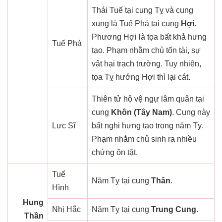
Thái Tuế tại cung Tỵ và cung
xung là Tuế Phá tại cung
Hợi
.
Phương Hợi là tọa bất khả hưng
Tuế Phá
tạo. Phạm nhằm chủ tổn tài, sự
vật hại trạch trường. Tuy nhiên,
tọa Tỵ hướng Hợi thì lại cát.
Thiên tử hộ vệ ngự lâm quân tại
cung
Khôn (Tây Nam)
. Cung này
Lực Sĩ
bất nghi hưng tạo trong năm Tỵ.
Phạm nhằm chủ sinh ra nhiều
chứng ôn tật.
Tuế
Năm Tỵ tại cung
Thân
.
Hình
Hung
Nhị Hắc
Năm Tỵ tại cung
Trung Cung
.
Thần