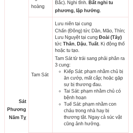
Bắc). Nghi tĩnh.
Bất nghi tu
hoàng
phương, lập hướng
.
Lưu niên tại cung
Chấn (Đông) tức Dần, Mão, Thìn;
Lưu Nguyệt tại cung
Đoài (Tây)
tức
Thân
,
Dậu
,
Tuất
. Kị động thổ
hoặc tu tạo.
Tam Sát từ trái sang phải phân ra
3 cung:
Kiếp Sát: phạm nhằm chủ bị
Tam Sát
ăn cướp, mất cắp; hoặc gặp
sự bị thương đau.
Tai Sát: phạm nhằm chủ có
bệnh hoạn
Sát
Tuế Sát: phạm nhằm con
Phương
cháu trong nhà hay bị
thương tật. Ngay cả súc vật
Năm Tỵ
cũng ảnh hưởng.