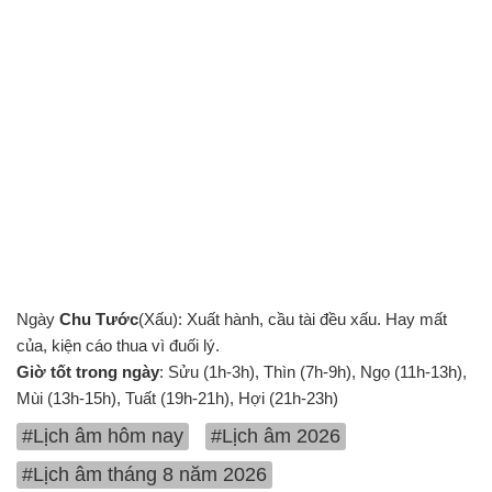
Ngày
Chu Tước
(Xấu): Xuất hành, cầu tài đều xấu. Hay mất
của, kiện cáo thua vì đuối lý.
Giờ tốt trong ngày
: Sửu (1h-3h), Thìn (7h-9h), Ngọ (11h-13h),
Mùi (13h-15h), Tuất (19h-21h), Hợi (21h-23h)
#Lịch âm hôm nay
#Lịch âm 2026
#Lịch âm tháng 8 năm 2026