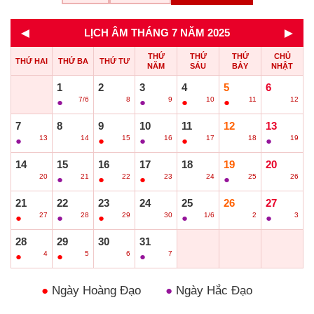
◄
►
LỊCH ÂM THÁNG 7 NĂM 2025
THỨ
THỨ
THỨ
CHỦ
THỨ HAI
THỨ BA
THỨ TƯ
NĂM
SÁU
BẢY
NHẬT
1
2
3
4
5
6
7/6
8
9
10
11
12
●
○
●
●
●
○
7
8
9
10
11
12
13
13
14
15
16
17
18
19
●
○
●
●
●
○
●
14
15
16
17
18
19
20
20
21
22
23
24
25
26
○
●
●
●
○
●
○
21
22
23
24
25
26
27
27
28
29
30
1/6
2
3
●
●
●
○
●
○
●
28
29
30
31
4
5
6
7
●
●
○
●
●
Ngày Hoàng Đạo
●
Ngày Hắc Đạo