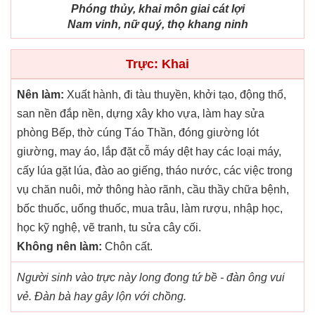
Phóng thủy, khai môn giai cát lợi
Nam vinh, nữ quý, thọ khang ninh
Trực: Khai
Nên làm:
Xuất hành, đi tàu thuyền, khởi tạo, động thổ,
san nền đắp nền, dựng xây kho vựa, làm hay sửa
phòng Bếp, thờ cúng Táo Thần, đóng giường lót
giường, may áo, lắp đặt cỗ máy dệt hay các loại máy,
cấy lúa gặt lúa, đào ao giếng, tháo nước, các việc trong
vụ chăn nuôi, mở thông hào rãnh, cầu thầy chữa bệnh,
bốc thuốc, uống thuốc, mua trâu, làm rượu, nhập học,
học kỹ nghệ, vẽ tranh, tu sửa cây cối.
Không nên làm:
Chôn cất.
Người sinh vào trực này long đong tứ bề - đàn ông vui
vẻ. Đàn bà hay gây lộn với chồng.