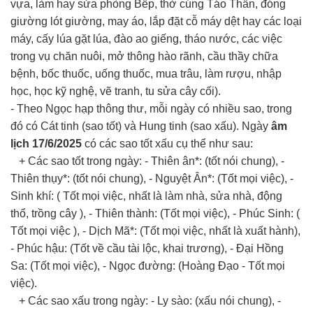
vựa, làm hay sửa phòng Bếp, thờ cúng Táo Thần, đóng
giường lót giường, may áo, lắp đặt cỗ máy dệt hay các loại
máy, cấy lúa gặt lúa, đào ao giếng, tháo nước, các việc
trong vụ chăn nuôi, mở thông hào rãnh, cầu thầy chữa
bệnh, bốc thuốc, uống thuốc, mua trâu, làm rượu, nhập
học, học kỹ nghệ, vẽ tranh, tu sửa cây cối).
- Theo Ngọc hạp thông thư, mỗi ngày có nhiều sao, trong
đó có Cát tinh (sao tốt) và Hung tinh (sao xấu). Ngày
âm
lịch 17/6/2025
có các sao tốt xấu cụ thể như sau:
+ Các sao tốt trong ngày: - Thiên ân*: (tốt nói chung), -
Thiên thụy*: (tốt nói chung), - Nguyệt Ân*: (Tốt mọi việc), -
Sinh khí: ( Tốt mọi việc, nhất là làm nhà, sửa nhà, động
thổ, trồng cây ), - Thiên thành: (Tốt mọi việc), - Phúc Sinh: (
Tốt mọi việc ), - Dịch Mã*: (Tốt mọi việc, nhất là xuất hành),
- Phúc hậu: (Tốt về cầu tài lộc, khai trương), - Đại Hồng
Sa: (Tốt mọi việc), - Ngọc đường: (Hoàng Đạo - Tốt mọi
việc).
+ Các sao xấu trong ngày: - Ly sào: (xấu nói chung), -