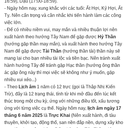
16:59), Dậu (17:00-18:59).
- Ngày hôm nay, xung khắc với các tuổi: Ất Hợi, Kỷ Hợi, Ất
Tỵ. Nên cẩn trọng và cân nhắc khi tiến hành làm các công
việc lớn.
- Để có nhiều niềm vui, may mắn và nhiều thuận lợi nên
xuất hành theo hướng Tây Nam để gặp được
Hỷ Thần
(hướng gặp thần may mắn), và xuất hành theo hướng Tây
Nam để gặp được
Tài Thần
(hướng thần tài) thần này sẽ
mang lại cho bạn nhiều tài lộc và tiền bạc. Nên tránh xuất
hành hướng Tây để tránh gặp Hạc thần (hướng ông thần
ác gặp ông này thì mọi việc sẽ không như ý muốn, gặp
nhiều xui xẻo...)
- Theo
Lịch âm
1 năm có 12 trực (gọi là Thập Nhị Kiến
Trừ), đây là 12 trạng thái, tính từ khi mở đầu đến lúc kết
thúc trong một chu kỳ, ứng với những điều tốt, xấu tương
ứng với từng việc cụ thể. Ngày hôm nay,
lịch âm ngày 17
tháng 6 năm 2025
là
Trực Khai
(Nên xuất hành, đi tàu
thuyền, khởi tạo, động thổ, san nền đắp nền, dựng xây kho