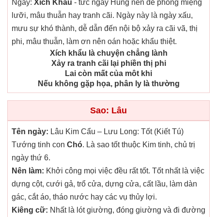
Ngày:
Xích Khẩu
- tức ngày Hung nên đề phòng miệng
lưỡi, mâu thuẫn hay tranh cãi. Ngày này là ngày xấu,
mưu sự khó thành, dễ dẫn đến nội bộ xảy ra cãi vã, thị
phi, mâu thuẫn, làm ơn nên oán hoặc khẩu thiệt.
Xích khẩu là chuyện chẳng lành
Xảy ra tranh cãi lại phiền thị phi
Lai còn mất của môt khi
Nếu không gặp họa, phân ly là thường
Sao: Lâu
Tên ngày:
Lâu Kim Cẩu – Lưu Long: Tốt (Kiết Tú)
Tướng tinh con
Chó
. Là sao tốt thuộc Kim tinh, chủ trị
ngày thứ 6.
Nên làm:
Khởi công mọi việc đều rất tốt. Tốt nhất là việc
dựng cột, cưới gả, trổ cửa, dựng cửa, cất lầu, làm dàn
gác, cắt áo, tháo nước hay các vụ thủy lợi.
Kiêng cữ:
Nhất là lót giường, đóng giường và đi đường