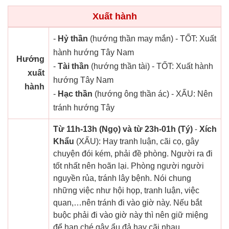
Xuất hành
-
Hỷ thần
(hướng thần may mắn) - TỐT: Xuất
hành hướng Tây Nam
Hướng
-
Tài thần
(hướng thần tài) - TỐT: Xuất hành
xuất
hướng Tây Nam
hành
-
Hạc thần
(hướng ông thần ác) - XẤU: Nên
tránh hướng Tây
Từ 11h-13h (Ngọ) và từ 23h-01h (Tý)
-
Xích
Khẩu
(XẤU): Hay tranh luận, cãi cọ, gây
chuyện đói kém, phải đề phòng. Người ra đi
tốt nhất nên hoãn lại. Phòng người người
nguyền rủa, tránh lây bệnh. Nói chung
những việc như hội họp, tranh luận, việc
quan,…nên tránh đi vào giờ này. Nếu bắt
buộc phải đi vào giờ này thì nên giữ miệng
để hạn ché gây ẩu đả hay cãi nhau.