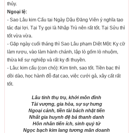
thủy.
Ngoại lệ:
- Sao Lâu kim Cẩu tại Ngày Dậu Đăng Viên ý nghĩa tạo
tác đại lợi. Tại Tỵ gọi là Nhập Trù nên rất tốt. Tại Sửu thì
tốt vừa vừa.
- Gặp ngày cuối tháng thì Sao Lâu phạm Diệt Một: Kỵ cữ
làm rượu, vào làm hành chánh, lập lò gốm lò nhuộm,
thừa kế sự nghiệp và rất kỵ đi thuyền.
- Lâu: kim cẩu (con chó): Kim tinh, sao tốt. Tiền bạc thì
dồi dào, học hành đỗ đạt cao, việc cưới gả, xây cất rất
tốt.
Lâu tinh thụ trụ, khởi môn đình
Tài vượng, gia hòa, sự sự hưng
Ngoại cảnh, tiền tài bách nhật tiến
Nhất gia huynh đệ bá thanh danh
Hôn nhân tiến ích, sinh quý tử
Ngọc bạch kim lang tương mãn doanh