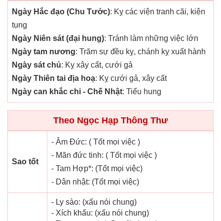
Ngày Hắc đạo (Chu Tước)
: Kỵ các viện tranh cãi, kiện
tụng
Ngày Niên sát (đại hung)
: Tránh làm những việc lớn
Ngày tam nương
: Trăm sự đều kỵ, chánh kỵ xuất hành
Ngày sát chủ
: Kỵ xây cất, cưới gả
Ngày Thiên tai địa hoạ
: Kỵ cưới gả, xây cất
Ngày can khắc chi - Chế Nhật
: Tiểu hung
Theo Ngọc Hạp Thông Thư
- Âm Đức: ( Tốt mọi việc )
- Mãn đức tinh: ( Tốt mọi việc )
Sao tốt
- Tam Hợp*: (Tốt mọi việc)
- Dân nhật: (Tốt mọi việc)
- Ly sào: (xấu nói chung)
- Xích khẩu: (xấu nói chung)