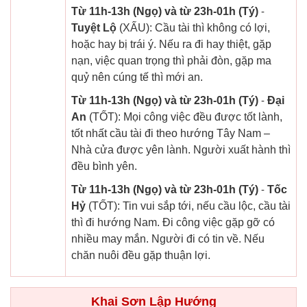
Từ 11h-13h (Ngọ) và từ 23h-01h (Tý)
-
Tuyệt Lộ
(XẤU): Cầu tài thì không có lợi,
hoặc hay bị trái ý. Nếu ra đi hay thiệt, gặp
nạn, việc quan trọng thì phải đòn, gặp ma
quỷ nên cúng tế thì mới an.
Từ 11h-13h (Ngọ) và từ 23h-01h (Tý)
-
Đại
An
(TỐT): Mọi công việc đều được tốt lành,
tốt nhất cầu tài đi theo hướng Tây Nam –
Nhà cửa được yên lành. Người xuất hành thì
đều bình yên.
Từ 11h-13h (Ngọ) và từ 23h-01h (Tý)
-
Tốc
Hỷ
(TỐT): Tin vui sắp tới, nếu cầu lộc, cầu tài
thì đi hướng Nam. Đi công việc gặp gỡ có
nhiều may mắn. Người đi có tin về. Nếu
chăn nuôi đều gặp thuận lợi.
Khai Sơn Lập Hướng