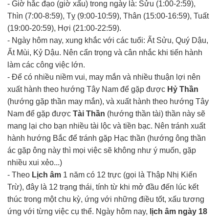
- Giờ hắc đạo (giờ xấu) trong ngày là: Sửu (1:00-2:59),
Thìn (7:00-8:59), Tỵ (9:00-10:59), Thân (15:00-16:59), Tuất
(19:00-20:59), Hợi (21:00-22:59).
- Ngày hôm nay, xung khắc với các tuổi: Ất Sửu, Quý Dậu,
Ất Mùi, Kỷ Dậu. Nên cẩn trọng và cân nhắc khi tiến hành
làm các công việc lớn.
- Để có nhiều niềm vui, may mắn và nhiều thuận lợi nên
xuất hành theo hướng Tây Nam để gặp được
Hỷ Thần
(hướng gặp thần may mắn), và xuất hành theo hướng Tây
Nam để gặp được
Tài Thần
(hướng thần tài) thần này sẽ
mang lại cho bạn nhiều tài lộc và tiền bạc. Nên tránh xuất
hành hướng Bắc để tránh gặp Hạc thần (hướng ông thần
ác gặp ông này thì mọi việc sẽ không như ý muốn, gặp
nhiều xui xẻo...)
- Theo
Lịch âm
1 năm có 12 trực (gọi là Thập Nhị Kiến
Trừ), đây là 12 trạng thái, tính từ khi mở đầu đến lúc kết
thúc trong một chu kỳ, ứng với những điều tốt, xấu tương
ứng với từng việc cụ thể. Ngày hôm nay,
lịch âm ngày 18