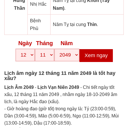
Hung
Năm Tỵ tại cung
Khôn (Tây
Nhị Hắc
Thần
Nam)
.
Bệnh
Năm Tỵ tại cung
Thìn
.
Phù
Ngày
Tháng
Năm
Xem ngay
Lịch âm ngày 12 tháng 11 năm 2049 là tốt hay
xấu?
Lịch Âm 2049
-
Lịch Vạn Niên 2049
- Chi tiết ngày tốt
xấu, 12 tháng 11 năm 2049 , nhằm ngày 18-10-2049 âm
lịch, là ngày Hắc đạo (xấu).
- Giờ hoàng đạo (giờ tốt) trong ngày là: Tý (23:00-0:59),
Dần (3:00-4:59), Mão (5:00-6:59), Ngọ (11:00-12:59), Mùi
(13:00-14:59), Dậu (17:00-18:59).