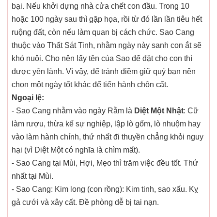
bại. Nếu khởi dựng nhà cửa chết con đầu. Trong 10
hoặc 100 ngày sau thì gặp họa, rồi từ đó lần lần tiêu hết
ruộng đất, còn nếu làm quan bị cách chức. Sao Cang
thuộc vào Thất Sát Tinh, nhằm ngày này sanh con ắt sẽ
khó nuôi. Cho nên lấy tên của Sao để đặt cho con thì
được yên lành. Vì vậy, để tránh điềm giữ quý bạn nên
chọn một ngày tốt khác để tiến hành chôn cất.
Ngoại lệ:
- Sao Cang nhằm vào ngày Rằm là
Diệt Một Nhật
: Cữ
làm rượu, thừa kế sự nghiệp, lập lò gốm, lò nhuộm hay
vào làm hành chính, thứ nhất đi thuyền chẳng khỏi nguy
hại (vì Diệt Một có nghĩa là chìm mất).
- Sao Cang tại Mùi, Hợi, Mẹo thì trăm việc đều tốt. Thứ
nhất tại Mùi.
- Sao Cang: Kim long (con rồng): Kim tinh, sao xấu. Kỵ
gả cưới và xây cất. Đề phòng dễ bị tai nạn.