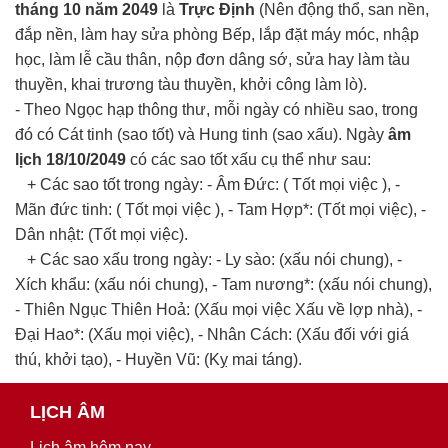
tháng 10 năm 2049
là
Trực Định
(Nên động thổ, san nền,
đắp nền, làm hay sửa phòng Bếp, lắp đặt máy móc, nhập
học, làm lễ cầu thân, nộp đơn dâng sớ, sửa hay làm tàu
thuyền, khai trương tàu thuyền, khởi công làm lò).
- Theo Ngọc hạp thông thư, mỗi ngày có nhiều sao, trong
đó có Cát tinh (sao tốt) và Hung tinh (sao xấu). Ngày
âm
lịch 18/10/2049
có các sao tốt xấu cụ thể như sau:
+ Các sao tốt trong ngày: - Âm Đức: ( Tốt mọi việc ), -
Mãn đức tinh: ( Tốt mọi việc ), - Tam Hợp*: (Tốt mọi việc), -
Dân nhật: (Tốt mọi việc).
+ Các sao xấu trong ngày: - Ly sào: (xấu nói chung), -
Xích khẩu: (xấu nói chung), - Tam nương*: (xấu nói chung),
- Thiên Ngục Thiên Hoả: (Xấu mọi việc Xấu về lợp nhà), -
Đại Hao*: (Xấu mọi việc), - Nhân Cách: (Xấu đối với giá
thú, khởi tạo), - Huyền Vũ: (Kỵ mai táng).
LỊCH ÂM
Lịch âm hôm nay