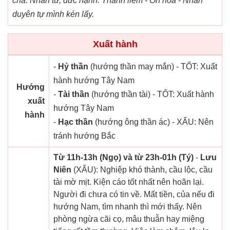
cha. Nhân từ, đức hạnh. Thanh liêm - Ôn hòa - Nhân
duyên tự mình kén lấy.
Xuất hành
-
Hỷ thần
(hướng thần may mắn) - TỐT: Xuất
hành hướng Tây Nam
Hướng
-
Tài thần
(hướng thần tài) - TỐT: Xuất hành
xuất
hướng Tây Nam
hành
-
Hạc thần
(hướng ông thần ác) - XẤU: Nên
tránh hướng Bắc
Từ 11h-13h (Ngọ) và từ 23h-01h (Tý)
-
Lưu
Niên
(XẤU): Nghiệp khó thành, cầu lộc, cầu
tài mờ mịt. Kiện cáo tốt nhất nên hoãn lại.
Người đi chưa có tin về. Mất tiền, của nếu đi
hướng Nam, tìm nhanh thì mới thấy. Nên
phòng ngừa cãi cọ, mâu thuẫn hay miệng