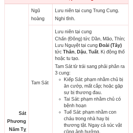
Ngũ
Lưu niên tại cung Trung Cung.
hoàng
Nghi tĩnh.
Lưu niên tại cung
Chấn (Đông) tức Dần, Mão, Thìn;
Lưu Nguyệt tại cung
Đoài (Tây)
tức
Thân
,
Dậu
,
Tuất
. Kị động thổ
hoặc tu tạo.
Tam Sát từ trái sang phải phân ra
3 cung:
Kiếp Sát: phạm nhằm chủ bị
Tam Sát
ăn cướp, mất cắp; hoặc gặp
sự bị thương đau.
Tai Sát: phạm nhằm chủ có
bệnh hoạn
Tuế Sát: phạm nhằm con
Sát
cháu trong nhà hay bị
Phương
thương tật. Ngay cả súc vật
Năm Tỵ
cũng ảnh hưởng.