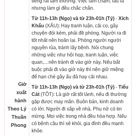
tiếng rất tầm thường. Việc làm chậm, lâu la
nhưng làm gì đều chắc chắn.
Từ 11h-13h (Ngọ) và từ 23h-01h (Tý)
-
Xích
Khẩu
(XẤU): Hay tranh luận, cãi cọ, gây
chuyện đói kém, phải đề phòng. Người ra đi
tốt nhất nên hoãn lại. Phòng người người
nguyền rủa, tránh lây bệnh. Nói chung
những việc như hội họp, tranh luận, việc
quan,…nên tránh đi vào giờ này. Nếu bắt
buộc phải đi vào giờ này thì nên giữ miệng
để hạn ché gây ẩu đả hay cãi nhau.
Giờ
Từ 11h-13h (Ngọ) và từ 23h-01h (Tý)
-
Tiểu
xuất
Cát
(TỐT): Là giờ rất tốt lành, nếu đi thường
hành
gặp được may mắn. Buôn bán, kinh doanh
Theo Lý
có lời. Người đi sắp về nhà. Phụ nữ có tin
mừng. Mọi việc trong nhà đều hòa hợp. Nếu
Thuần
có bệnh cầu thì sẽ khỏi, gia đình đều mạnh
Phong
khỏe.