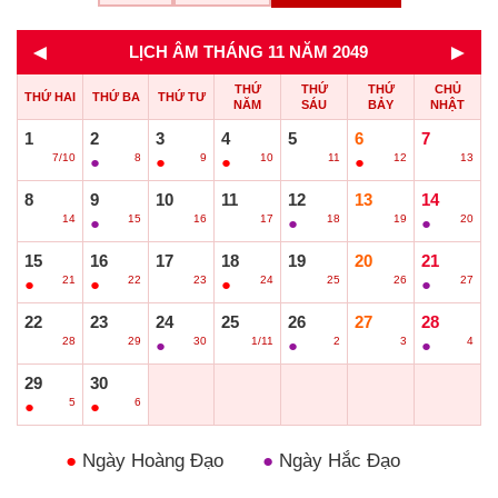
◄
►
LỊCH ÂM THÁNG 11 NĂM 2049
THỨ
THỨ
THỨ
CHỦ
THỨ HAI
THỨ BA
THỨ TƯ
NĂM
SÁU
BẢY
NHẬT
1
2
3
4
5
6
7
7/10
8
9
10
11
12
13
○
●
●
●
○
●
○
8
9
10
11
12
13
14
14
15
16
17
18
19
20
○
●
○
○
●
○
●
15
16
17
18
19
20
21
21
22
23
24
25
26
27
●
●
○
●
○
○
●
22
23
24
25
26
27
28
28
29
30
1/11
2
3
4
○
○
●
○
●
○
●
29
30
5
6
●
●
●
Ngày Hoàng Đạo
●
Ngày Hắc Đạo