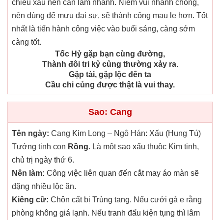
chiều xấu nên cần làm nhanh. Niềm vui nhanh chóng,
nên dùng để mưu đại sự, sẽ thành công mau lẹ hơn. Tốt
nhất là tiến hành công việc vào buổi sáng, càng sớm
càng tốt.
Tốc Hỷ gặp bạn cùng đường,
Thành đôi tri kỷ củng thường xảy ra.
Gặp tài, gặp lộc đến ta
Cầu chi củng được thật là vui thay.
Sao: Cang
Tên ngày:
Cang Kim Long – Ngô Hán: Xấu (Hung Tú)
Tướng tinh con
Rồng
. Là một sao xấu thuộc Kim tinh,
chủ trị ngày thứ 6.
Nên làm:
Công việc liên quan đến cắt may áo màn sẽ
đặng nhiều lộc ăn.
Kiêng cữ:
Chôn cất bị Trùng tang. Nếu cưới gả e rằng
phòng không giá lạnh. Nếu tranh đấu kiện tụng thì lâm