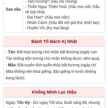
- Tam nương*: (xấu nói chung)
- Thiên Ngục Thiên Hoả: (Xấu mọi việc Xấu
Sao xấu
về lợp nhà)
- Đại Hao*: (Xấu mọi việc)
- Nhân Cách: (Xấu đối với giá thú, khởi tạo)
- Huyền Vũ: (Kỵ mai táng)
Bành Tổ Bách Kị Nhật
-
Tân
: Bất hợp tương chủ nhân bất thường (ngày can
Tân không trộn tương chủ nhân không được nếm qua).
-
Mão
: Bất xuyên tỉnh tuyền thủy bất hương (ngày chi
Mão không nên khai giếng, đào giếng vì nước không
trong lành).
Khổng Minh Lục Diệu
Ngày:
Tốc Hỷ
- tức ngày Tốt vừa. Buổi sáng tốt, nhưng