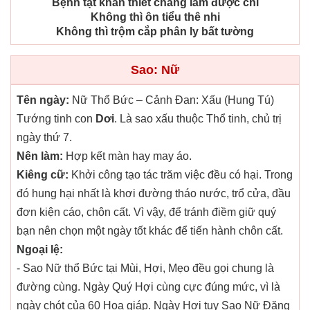
Bệnh tật khẩn thiết chẳng làm được chi
Không thì ôn tiểu thê nhi
Không thì trộm cắp phân ly bất tường
Sao: Nữ
Tên ngày:
Nữ Thổ Bức – Cảnh Đan: Xấu (Hung Tú)
Tướng tinh con
Dơi
. Là sao xấu thuộc Thổ tinh, chủ trị
ngày thứ 7.
Nên làm:
Hợp kết màn hay may áo.
Kiêng cữ:
Khởi công tạo tác trăm việc đều có hại. Trong
đó hung hại nhất là khơi đường tháo nước, trổ cửa, đầu
đơn kiện cáo, chôn cất. Vì vậy, để tránh điềm giữ quý
bạn nên chọn một ngày tốt khác để tiến hành chôn cất.
Ngoại lệ:
- Sao Nữ thổ Bức tại Mùi, Hợi, Mẹo đều gọi chung là
đường cùng. Ngày Quý Hợi cùng cực đúng mức, vì là
ngày chót của 60 Hoa giáp. Ngày Hợi tuy Sao Nữ Đăng