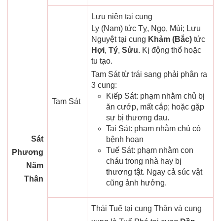
Lưu niên tại cung
Ly (Nam) tức Tỵ, Ngọ, Mùi; Lưu
Nguyệt tại cung
Khảm (Bắc)
tức
Hợi
,
Tý
,
Sửu
. Kị động thổ hoặc
tu tạo.
Tam Sát từ trái sang phải phân ra
3 cung:
Kiếp Sát: phạm nhằm chủ bị
Tam Sát
ăn cướp, mất cắp; hoặc gặp
sự bị thương đau.
Tai Sát: phạm nhằm chủ có
Sát
bệnh hoạn
Tuế Sát: phạm nhằm con
Phương
cháu trong nhà hay bị
Năm
thương tật. Ngay cả súc vật
Thân
cũng ảnh hưởng.
Thái Tuế tại cung Thân và cung