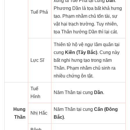
xung là Tuế Phá tại cung
Dần
.
Phương Dần là tọa bất khả hưng
Tuế Phá
tạo. Phạm nhằm chủ tổn tài, sự
vật hại trạch trường. Tuy nhiên,
tọa Thân hướng Dần thì lại cát.
Thiên tử hộ vệ ngự lâm quân tại
cung
Kiền (Tây Bắc)
. Cung này
Lực Sĩ
bất nghi hưng tạo trong năm
Thân. Phạm nhằm chủ sinh ra
nhiều chứng ôn tật.
Tuế
Năm Thân tại cung
Dần
.
Hình
Hung
Năm Thân tại cung
Cấn (Đông
Nhị Hắc
Thần
Bắc)
.
Bệnh