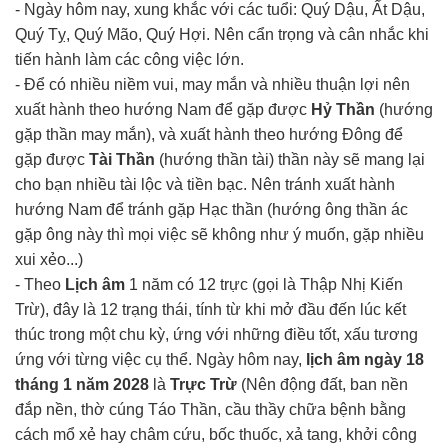
- Ngày hôm nay, xung khắc với các tuổi: Quý Dậu, Ất Dậu,
Quý Tỵ, Quý Mão, Quý Hợi. Nên cẩn trọng và cân nhắc khi
tiến hành làm các công việc lớn.
- Để có nhiều niềm vui, may mắn và nhiều thuận lợi nên
xuất hành theo hướng Nam để gặp được
Hỷ Thần
(hướng
gặp thần may mắn), và xuất hành theo hướng Đông để
gặp được
Tài Thần
(hướng thần tài) thần này sẽ mang lại
cho bạn nhiều tài lộc và tiền bạc. Nên tránh xuất hành
hướng Nam để tránh gặp Hạc thần (hướng ông thần ác
gặp ông này thì mọi việc sẽ không như ý muốn, gặp nhiều
xui xẻo...)
- Theo
Lịch âm
1 năm có 12 trực (gọi là Thập Nhị Kiến
Trừ), đây là 12 trạng thái, tính từ khi mở đầu đến lúc kết
thúc trong một chu kỳ, ứng với những điều tốt, xấu tương
ứng với từng việc cụ thể. Ngày hôm nay,
lịch âm ngày 18
tháng 1 năm 2028
là
Trực Trừ
(Nên động đất, ban nền
đắp nền, thờ cúng Táo Thần, cầu thầy chữa bệnh bằng
cách mổ xẻ hay châm cứu, bốc thuốc, xả tang, khởi công