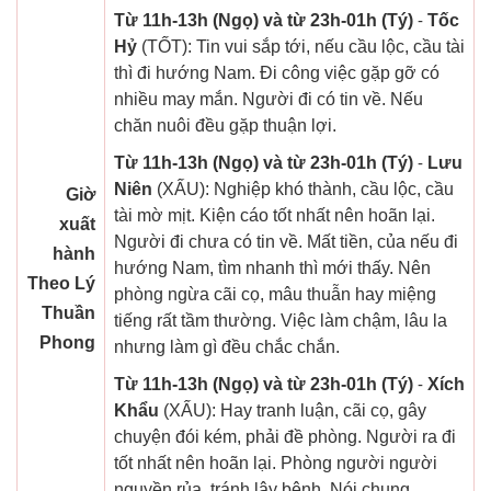
Từ 11h-13h (Ngọ) và từ 23h-01h (Tý)
-
Tốc
Hỷ
(TỐT): Tin vui sắp tới, nếu cầu lộc, cầu tài
thì đi hướng Nam. Đi công việc gặp gỡ có
nhiều may mắn. Người đi có tin về. Nếu
chăn nuôi đều gặp thuận lợi.
Từ 11h-13h (Ngọ) và từ 23h-01h (Tý)
-
Lưu
Niên
(XẤU): Nghiệp khó thành, cầu lộc, cầu
Giờ
tài mờ mịt. Kiện cáo tốt nhất nên hoãn lại.
xuất
Người đi chưa có tin về. Mất tiền, của nếu đi
hành
hướng Nam, tìm nhanh thì mới thấy. Nên
Theo Lý
phòng ngừa cãi cọ, mâu thuẫn hay miệng
Thuần
tiếng rất tầm thường. Việc làm chậm, lâu la
Phong
nhưng làm gì đều chắc chắn.
Từ 11h-13h (Ngọ) và từ 23h-01h (Tý)
-
Xích
Khẩu
(XẤU): Hay tranh luận, cãi cọ, gây
chuyện đói kém, phải đề phòng. Người ra đi
tốt nhất nên hoãn lại. Phòng người người
nguyền rủa, tránh lây bệnh. Nói chung