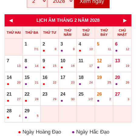
Xem ngay
◄
►
LỊCH ÂM THÁNG 2 NĂM 2028
THỨ
THỨ
THỨ
CHỦ
THỨ HAI
THỨ BA
THỨ TƯ
NĂM
SÁU
BẢY
NHẬT
1
2
3
4
5
6
7/1
8
9
10
11
12
○
●
●
●
○
●
7
8
9
10
11
12
13
13
14
15
16
17
18
19
○
●
●
●
○
●
○
14
15
16
17
18
19
20
20
21
22
23
24
25
26
●
●
●
○
●
○
●
21
22
23
24
25
26
27
27
28
29
30
1/2
2
3
●
●
○
●
○
●
○
28
29
4
5
●
●
●
Ngày Hoàng Đạo
●
Ngày Hắc Đạo