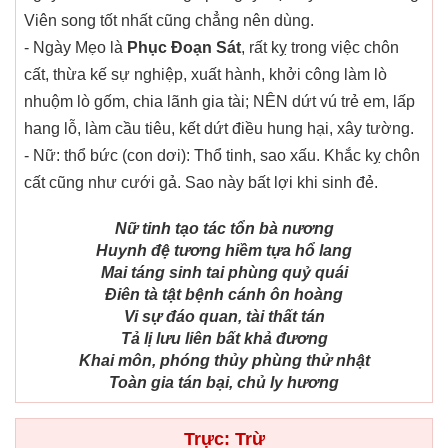
Viên song tốt nhất cũng chẳng nên dùng.
- Ngày Mẹo là
Phục Đoạn Sát
, rất kỵ trong việc chôn
cất, thừa kế sự nghiệp, xuất hành, khởi công làm lò
nhuộm lò gốm, chia lãnh gia tài; NÊN dứt vú trẻ em, lấp
hang lỗ, làm cầu tiêu, kết dứt điều hung hại, xây tường.
- Nữ: thổ bức (con dơi): Thổ tinh, sao xấu. Khắc kỵ chôn
cất cũng như cưới gả. Sao này bất lợi khi sinh đẻ.
Nữ tinh tạo tác tổn bà nương
Huynh đệ tương hiềm tựa hổ lang
Mai táng sinh tai phùng quỷ quái
Điên tà tật bệnh cánh ôn hoàng
Vi sự đáo quan, tài thất tán
Tả lị lưu liên bất khả đương
Khai môn, phóng thủy phùng thử nhật
Toàn gia tán bại, chủ ly hương
Trực: Trừ