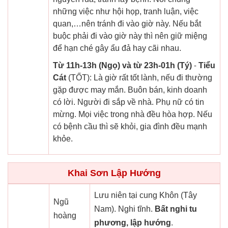
những việc như hội họp, tranh luận, việc
quan,…nên tránh đi vào giờ này. Nếu bắt
buộc phải đi vào giờ này thì nên giữ miệng
để hạn ché gây ẩu đả hay cãi nhau.
Từ 11h-13h (Ngọ) và từ 23h-01h (Tý)
-
Tiểu
Cát
(TỐT): Là giờ rất tốt lành, nếu đi thường
gặp được may mắn. Buôn bán, kinh doanh
có lời. Người đi sắp về nhà. Phụ nữ có tin
mừng. Mọi việc trong nhà đều hòa hợp. Nếu
có bệnh cầu thì sẽ khỏi, gia đình đều mạnh
khỏe.
Khai Sơn Lập Hướng
Lưu niên tại cung Khôn (Tây
Ngũ
Nam). Nghi tĩnh.
Bất nghi tu
hoàng
phương, lập hướng
.