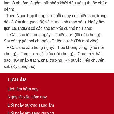
làm lò nhuộm lò gốm, nữ nhân khởi đầu uống thuốc chữa
bệnh).
- Theo Ngọc hạp thông thư, mỗi ngày có nhiều sao, trong
đó có Cát tinh (sao tốt) và Hung tinh (sao xấu). Ngày
âm
lịch 18/1/2028
có các sao tốt xấu cụ thể như sau:
+ Các sao tốt trong ngày: - Thiên ân*: (tốt nói chung), -
Sát cống: (tốt nói chung), - Thiên đức*: (Tốt mọi việc).
+ Các sao xấu trong ngày: - Tiểu không vong: (xấu nói
chung), - Tam nương*: (xấu nói chung), - Chu tước hắc
đạo: (Kỵ nhập trạch, khai trương), - Nguyệt Kiến chuyển
sát: (Kỵ động thổ).
LỊCH ÂM
Lịch âm hôm nay
Ngày tốt xấu hôm nay
Đổi ngày dương sang âm
Đổi ngày âm sang dương