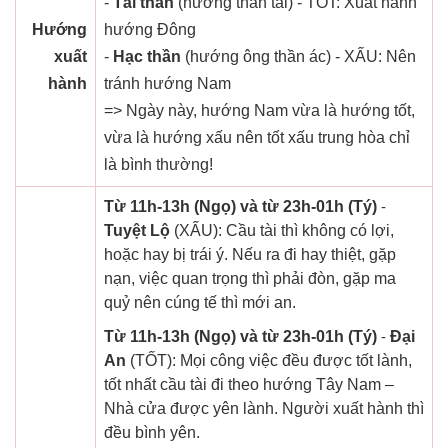
-
Tài thần
(hướng thần tài) - TỐT: Xuất hành
Hướng
hướng Đông
xuất
-
Hạc thần
(hướng ông thần ác) - XẤU: Nên
hành
tránh hướng Nam
=> Ngày này, hướng Nam vừa là hướng tốt,
vừa là hướng xấu nên tốt xấu trung hòa chỉ
là bình thường!
Từ 11h-13h (Ngọ) và từ 23h-01h (Tý)
-
Tuyệt Lộ
(XẤU): Cầu tài thì không có lợi,
hoặc hay bị trái ý. Nếu ra đi hay thiệt, gặp
nạn, việc quan trọng thì phải đòn, gặp ma
quỷ nên cúng tế thì mới an.
Từ 11h-13h (Ngọ) và từ 23h-01h (Tý)
-
Đại
An
(TỐT): Mọi công việc đều được tốt lành,
tốt nhất cầu tài đi theo hướng Tây Nam –
Nhà cửa được yên lành. Người xuất hành thì
đều bình yên.