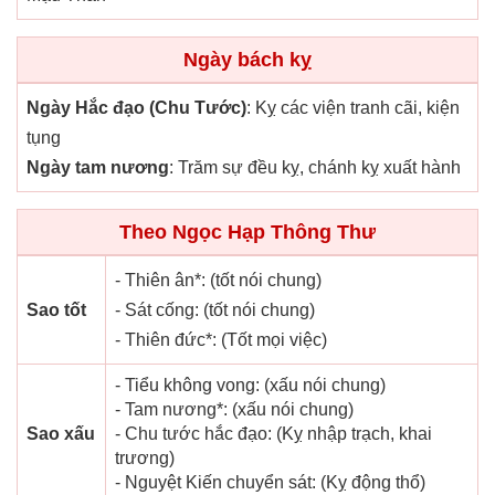
Ngày bách kỵ
Ngày Hắc đạo (Chu Tước)
: Kỵ các viện tranh cãi, kiện
tụng
Ngày tam nương
: Trăm sự đều kỵ, chánh kỵ xuất hành
Theo Ngọc Hạp Thông Thư
- Thiên ân*: (tốt nói chung)
Sao tốt
- Sát cống: (tốt nói chung)
- Thiên đức*: (Tốt mọi việc)
- Tiểu không vong: (xấu nói chung)
- Tam nương*: (xấu nói chung)
Sao xấu
- Chu tước hắc đạo: (Kỵ nhập trạch, khai
trương)
- Nguyệt Kiến chuyển sát: (Kỵ động thổ)