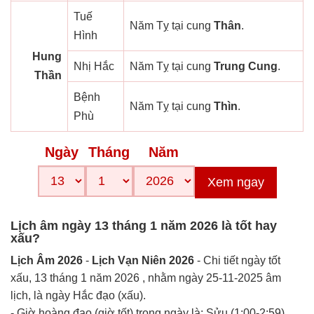
Tuế
Năm Tỵ tại cung
Thân
.
Hình
Hung
Nhị Hắc
Năm Tỵ tại cung
Trung Cung
.
Thần
Bệnh
Năm Tỵ tại cung
Thìn
.
Phù
Ngày
Tháng
Năm
Xem ngay
Lịch âm ngày 13 tháng 1 năm 2026 là tốt hay
xấu?
Lịch Âm 2026
-
Lịch Vạn Niên 2026
- Chi tiết ngày tốt
xấu, 13 tháng 1 năm 2026 , nhằm ngày 25-11-2025 âm
lịch, là ngày Hắc đạo (xấu).
- Giờ hoàng đạo (giờ tốt) trong ngày là: Sửu (1:00-2:59),