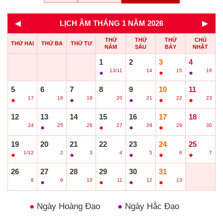
◄
►
LỊCH ÂM THÁNG 1 NĂM 2026
THỨ
THỨ
THỨ
CHỦ
THỨ HAI
THỨ BA
THỨ TƯ
NĂM
SÁU
BẢY
NHẬT
1
2
3
4
13/11
14
15
16
●
○
●
●
5
6
7
8
9
10
11
17
18
19
20
21
22
23
●
○
●
○
●
●
●
12
13
14
15
16
17
18
24
25
26
27
28
29
30
○
●
○
●
●
●
○
19
20
21
22
23
24
25
1/12
2
3
4
5
6
7
●
○
●
○
●
●
●
26
27
28
29
30
31
8
9
10
11
12
13
○
●
○
●
●
●
●
Ngày Hoàng Đạo
●
Ngày Hắc Đạo