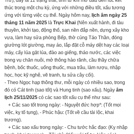
Trừ), đây là 12 trạng thái, tính từ khi mở đầu đến lúc kết
thúc trong một chu kỳ, ứng với những điều tốt, xấu tương
ứng với từng việc cụ thể. Ngày hôm nay,
lịch âm ngày 25
tháng 11 năm 2025
là
Trực Khai
(Nên xuất hành, đi tàu
thuyền, khởi tạo, động thổ, san nền đắp nền, dựng xây kho
vựa, làm hay sửa phòng Bếp, thờ cúng Táo Thần, đóng
giường lót giường, may áo, lắp đặt cỗ máy dệt hay các loại
máy, cấy lúa gặt lúa, đào ao giếng, tháo nước, các việc
trong vụ chăn nuôi, mở thông hào rãnh, cầu thầy chữa
bệnh, bốc thuốc, uống thuốc, mua trâu, làm rượu, nhập
học, học kỹ nghệ, vẽ tranh, tu sửa cây cối).
- Theo Ngọc hạp thông thư, mỗi ngày có nhiều sao, trong
đó có Cát tinh (sao tốt) và Hung tinh (sao xấu). Ngày
âm
lịch 25/11/2025
có các sao tốt xấu cụ thể như sau:
+ Các sao tốt trong ngày: - Nguyệt đức hợp*: (Tốt mọi
việc, kỵ tố tụng), - Phúc hậu: (Tốt về cầu tài lộc, khai
trương).
+ Các sao xấu trong ngày: - Chu tước hắc đạo: (Kỵ nhập