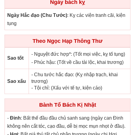
Ngày bách kỵ
Ngày Hắc đạo (Chu Tước)
: Kỵ các viện tranh cãi, kiện
tụng
Theo Ngọc Hạp Thông Thư
- Nguyệt đức hợp*: (Tốt mọi việc, kỵ tố tụng)
Sao tốt
- Phúc hậu: (Tốt về cầu tài lộc, khai trương)
- Chu tước hắc đạo: (Kỵ nhập trạch, khai
Sao xấu
trương)
- Tội chỉ: (Xấu với tế tự, kiện cáo)
Bành Tổ Bách Kị Nhật
-
Đinh
: Bất thế đầu đầu chủ sanh sang (ngày can Đinh
không nên cắt tóc, cạo đầu, dễ bị mọc mụn nhọt ở đầu).
-
Hợi
: Bất giá thú tất chủ phân trương (ngày chi Hợi