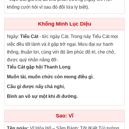
không cưới hỏi vì sau đó đôi lứa ly biệt).
Khổng Minh Lục Diệu
Ngày:
Tiểu Cát
- tức ngày Cát. Trong này Tiểu Cát mọi
việc đều tốt lành và ít gặp trở ngại. Mưu đại sự hanh
thông, thuận lợi, cùng với đó âm phúc độ trì, che chở,
được quý nhân nâng đỡ.
Tiểu Cát gặp hội Thanh Long
Muốn tài, muốn chức còn mong điều gì.
Cầu gì được nấy chả nghi,
Bình an vô sự một khi đi đường.
Sao: Vĩ
Tên ngày:
Vĩ Hỏa Hổ – Sầm Bành: Tốt (Kiết Tú) tướng