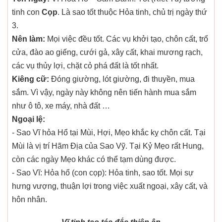
tinh con
Cọp
. Là sao tốt thuộc Hỏa tinh, chủ trị ngày thứ
3.
Nên làm:
Mọi việc đều tốt. Các vụ khởi tạo, chôn cất, trổ
cửa, đào ao giếng, cưới gả, xây cất, khai mương rạch,
các vụ thủy lợi, chặt cỏ phá đất là tốt nhất.
Kiêng cữ:
Đóng giường, lót giường, đi thuyền, mua
sắm. Vì vậy, ngày này không nên tiến hành mua sắm
như ô tô, xe máy, nhà đất …
Ngoại lệ:
- Sao Vĩ hỏa Hổ tại Mùi, Hợi, Mẹo khắc kỵ chôn cất. Tại
Mùi là vị trí Hãm Địa của Sao Vỹ. Tại Kỷ Mẹo rất Hung,
còn các ngày Mẹo khác có thể tạm dùng được.
- Sao Vĩ: Hỏa hổ (con cọp): Hỏa tinh, sao tốt. Mọi sự
hưng vượng, thuận lợi trong việc xuất ngoại, xây cất, và
hôn nhân.