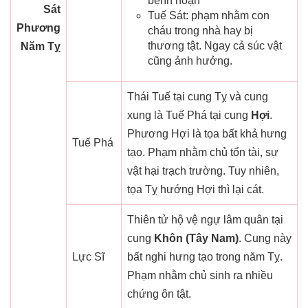
bệnh hoạn
Sát
Tuế Sát: phạm nhằm con
Phương
cháu trong nhà hay bị
thương tật. Ngay cả súc vật
Năm Tỵ
cũng ảnh hưởng.
Thái Tuế tại cung Tỵ và cung
xung là Tuế Phá tại cung
Hợi
.
Phương Hợi là tọa bất khả hưng
Tuế Phá
tạo. Phạm nhằm chủ tổn tài, sự
vật hại trạch trường. Tuy nhiên,
tọa Tỵ hướng Hợi thì lại cát.
Thiên tử hộ vệ ngự lâm quân tại
cung
Khôn (Tây Nam)
. Cung này
Lực Sĩ
bất nghi hưng tạo trong năm Tỵ.
Phạm nhằm chủ sinh ra nhiều
chứng ôn tật.