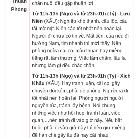
Thuần
chăn nuôi đều gặp thuận lợi.
Phong
Từ 11h-13h (Ngọ) và từ 23h-01h (Tý)
-
Lưu
Niên
(XẤU): Nghiệp khó thành, cầu lộc, cầu
tài mờ mịt. Kiện cáo tốt nhất nên hoãn lại.
Người đi chưa có tin về. Mất tiền, của nếu đi
hướng Nam, tìm nhanh thì mới thấy. Nên
phòng ngừa cãi cọ, mâu thuẫn hay miệng
tiếng rất tầm thường. Việc làm chậm, lâu la
nhưng làm gì đều chắc chắn.
Từ 11h-13h (Ngọ) và từ 23h-01h (Tý)
-
Xích
Khẩu
(XẤU): Hay tranh luận, cãi cọ, gây
chuyện đói kém, phải đề phòng. Người ra đi
tốt nhất nên hoãn lại. Phòng người người
nguyền rủa, tránh lây bệnh. Nói chung
những việc như hội họp, tranh luận, việc
quan,…nên tránh đi vào giờ này. Nếu bắt
buộc phải đi vào giờ này thì nên giữ miệng
để hạn ché gây ẩu đả hay cãi nhau.