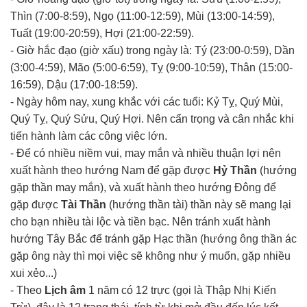
Thìn (7:00-8:59), Ngọ (11:00-12:59), Mùi (13:00-14:59),
Tuất (19:00-20:59), Hợi (21:00-22:59).
- Giờ hắc đạo (giờ xấu) trong ngày là: Tý (23:00-0:59), Dần
(3:00-4:59), Mão (5:00-6:59), Tỵ (9:00-10:59), Thân (15:00-
16:59), Dậu (17:00-18:59).
- Ngày hôm nay, xung khắc với các tuổi: Kỷ Tỵ, Quý Mùi,
Quý Tỵ, Quý Sửu, Quý Hợi. Nên cẩn trọng và cân nhắc khi
tiến hành làm các công việc lớn.
- Để có nhiều niềm vui, may mắn và nhiều thuận lợi nên
xuất hành theo hướng Nam để gặp được
Hỷ Thần
(hướng
gặp thần may mắn), và xuất hành theo hướng Đông để
gặp được
Tài Thần
(hướng thần tài) thần này sẽ mang lại
cho bạn nhiều tài lộc và tiền bạc. Nên tránh xuất hành
hướng Tây Bắc để tránh gặp Hạc thần (hướng ông thần ác
gặp ông này thì mọi việc sẽ không như ý muốn, gặp nhiều
xui xẻo...)
- Theo
Lịch âm
1 năm có 12 trực (gọi là Thập Nhị Kiến