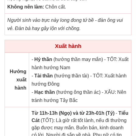
Không nên làm:
Chôn cất.
Người sinh vào trực này long đong tứ bề - đàn ông vui
vẻ. Đàn bà hay gây lộn với chồng.
Xuất hành
-
Hỷ thần
(hướng thần may mắn) - TỐT: Xuất
hành hướng Nam
Hướng
-
Tài thần
(hướng thần tài) - TỐT: Xuất hành
xuất
hướng Đông
hành
-
Hạc thần
(hướng ông thần ác) - XẤU: Nên
tránh hướng Tây Bắc
Từ 11h-13h (Ngọ) và từ 23h-01h (Tý)
-
Tiểu
Cát
(TỐT): Là giờ rất tốt lành, nếu đi thường
gặp được may mắn. Buôn bán, kinh doanh
có lời. Người đi sắp về nhà. Phụ nữ có tin