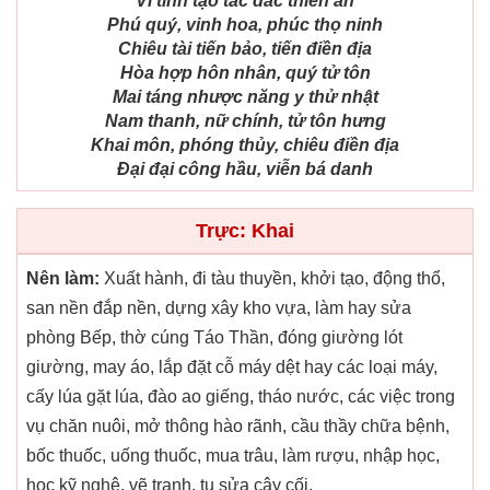
Vĩ tinh tạo tác đắc thiên ân
Phú quý, vinh hoa, phúc thọ ninh
Chiêu tài tiến bảo, tiến điền địa
Hòa hợp hôn nhân, quý tử tôn
Mai táng nhược năng y thử nhật
Nam thanh, nữ chính, tử tôn hưng
Khai môn, phóng thủy, chiêu điền địa
Đại đại công hầu, viễn bá danh
Trực: Khai
Nên làm:
Xuất hành, đi tàu thuyền, khởi tạo, động thổ,
san nền đắp nền, dựng xây kho vựa, làm hay sửa
phòng Bếp, thờ cúng Táo Thần, đóng giường lót
giường, may áo, lắp đặt cỗ máy dệt hay các loại máy,
cấy lúa gặt lúa, đào ao giếng, tháo nước, các việc trong
vụ chăn nuôi, mở thông hào rãnh, cầu thầy chữa bệnh,
bốc thuốc, uống thuốc, mua trâu, làm rượu, nhập học,
học kỹ nghệ, vẽ tranh, tu sửa cây cối.