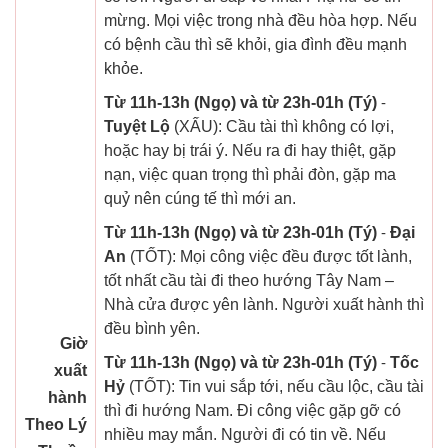
mừng. Mọi việc trong nhà đều hòa hợp. Nếu
có bệnh cầu thì sẽ khỏi, gia đình đều mạnh
khỏe.
Từ 11h-13h (Ngọ) và từ 23h-01h (Tý)
-
Tuyệt Lộ
(XẤU): Cầu tài thì không có lợi,
hoặc hay bị trái ý. Nếu ra đi hay thiệt, gặp
nạn, việc quan trọng thì phải đòn, gặp ma
quỷ nên cúng tế thì mới an.
Từ 11h-13h (Ngọ) và từ 23h-01h (Tý)
-
Đại
An
(TỐT): Mọi công việc đều được tốt lành,
tốt nhất cầu tài đi theo hướng Tây Nam –
Nhà cửa được yên lành. Người xuất hành thì
đều bình yên.
Giờ
Từ 11h-13h (Ngọ) và từ 23h-01h (Tý)
-
Tốc
xuất
Hỷ
(TỐT): Tin vui sắp tới, nếu cầu lộc, cầu tài
hành
thì đi hướng Nam. Đi công việc gặp gỡ có
Theo Lý
nhiều may mắn. Người đi có tin về. Nếu