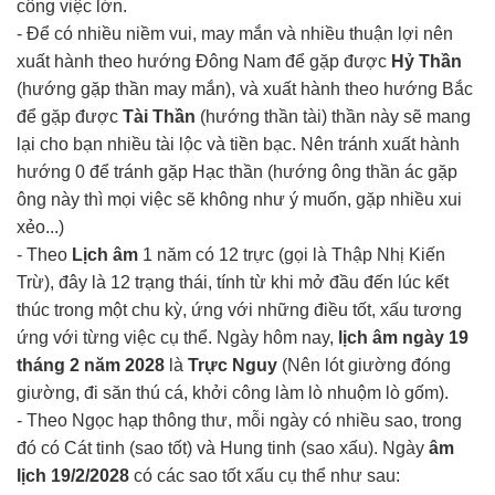
công việc lớn.
- Để có nhiều niềm vui, may mắn và nhiều thuận lợi nên
xuất hành theo hướng Đông Nam để gặp được
Hỷ Thần
(hướng gặp thần may mắn), và xuất hành theo hướng Bắc
để gặp được
Tài Thần
(hướng thần tài) thần này sẽ mang
lại cho bạn nhiều tài lộc và tiền bạc. Nên tránh xuất hành
hướng 0 để tránh gặp Hạc thần (hướng ông thần ác gặp
ông này thì mọi việc sẽ không như ý muốn, gặp nhiều xui
xẻo...)
- Theo
Lịch âm
1 năm có 12 trực (gọi là Thập Nhị Kiến
Trừ), đây là 12 trạng thái, tính từ khi mở đầu đến lúc kết
thúc trong một chu kỳ, ứng với những điều tốt, xấu tương
ứng với từng việc cụ thể. Ngày hôm nay,
lịch âm ngày 19
tháng 2 năm 2028
là
Trực Nguy
(Nên lót giường đóng
giường, đi săn thú cá, khởi công làm lò nhuộm lò gốm).
- Theo Ngọc hạp thông thư, mỗi ngày có nhiều sao, trong
đó có Cát tinh (sao tốt) và Hung tinh (sao xấu). Ngày
âm
lịch 19/2/2028
có các sao tốt xấu cụ thể như sau: