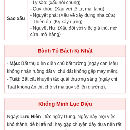
- Ly sào: (xấu nói chung)
- Quỷ khốc: (Xấu với tế tự, mai táng)
- Nguyệt phá: (Xấu về xây dựng nhà cửa)
Sao xấu
- Thiên ôn: (Kỵ xây dựng)
- Nguyệt Hư: (Xấu đối với việc giá thú, mở
cửa, mở hàng)
Bành Tổ Bách Kị Nhật
-
Mậu
: Bất thụ điền điền chủ bất tường (ngày can Mậu
không nhận ruộng đất vì chủ đất không gặp may mắn).
-
Tuất
: Bất cật khuyển tác quái thượng sàng (ngày chi
Tuất không ăn thịt chó vì ma quỷ sẽ lên giường).
Khổng Minh Lục Diệu
Ngày:
Lưu Niên
- tức ngày Hung. Ngày này mọi việc
khó thành, dễ bị trễ nải hay gặp chuyện dây dưa nên rất