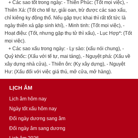
+ Các sao tốt trong ngày: - Thiên Phúc: (Tốt mọi việc), -
Thiên Xá: (Tốt cho tế tự, giải oan, trừ được các sao xấu,
chỉ kiêng kỵ động thổ. Nếu gặp trực khai thì rất tốt tức là
ngày thiên xá gặp sinh khí), - Minh tinh: (Tốt mọi việc), -
Hoạt điệu: (Tốt, nhưng gặp thụ tử thì xấu), - Lục Hợp*: (Tốt
mọi việc).
+ Các sao xấu trong ngày: - Ly sào: (xấu nói chung), -
Quỷ khốc: (Xấu với tế tự, mai táng), - Nguyệt phá: (Xấu về
xây dựng nhà cửa), - Thiên ôn: (Kỵ xây dựng), - Nguyệt
Hư: (Xấu đối với việc giá thú, mở cửa, mở hàng).
LỊCH ÂM
Lịch âm hôm nay
Ngày tốt xấu hôm nay
Đổi ngày dương sang âm
Đổi ngày âm sang dương