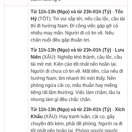
Từ 11h-13h (Ngọ) và từ 23h-01h (Tý)
-
Tốc
Hỷ
(TỐT): Tin vui sắp tới, nếu cầu lộc, cầu tài
thì đi hướng Nam. Đi công việc gặp gỡ có
nhiều may mắn. Người đi có tin về. Nếu
chăn nuôi đều gặp thuận lợi.
Từ 11h-13h (Ngọ) và từ 23h-01h (Tý)
-
Lưu
Niên
(XẤU): Nghiệp khó thành, cầu lộc, cầu
tài mờ mịt. Kiện cáo tốt nhất nên hoãn lại.
Người đi chưa có tin về. Mất tiền, của nếu đi
hướng Nam, tìm nhanh thì mới thấy. Nên
phòng ngừa cãi cọ, mâu thuẫn hay miệng
tiếng rất tầm thường. Việc làm chậm, lâu la
nhưng làm gì đều chắc chắn.
Từ 11h-13h (Ngọ) và từ 23h-01h (Tý)
-
Xích
Khẩu
(XẤU): Hay tranh luận, cãi cọ, gây
chuyện đói kém, phải đề phòng. Người ra đi
tốt nhất nên hoãn lại. Phòng người người