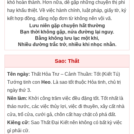
khó hoàn thành. Hơn nữa, dễ gặp những chuyện thị phi
hay khẩu thiệt. Về việc hành chính, luật pháp, giấy tờ, ký
kết hợp đồng, dâng nộp đơn từ không nên vội vã.
Lưu niên gặp chuyện hất thường
Bạn thời không gặp, nửa đường lại nguy.
Bằng không lưu lạc một khi,
Nhiều đường trắc trở, nhiều khi nhọc nhằn.
Sao: Thất
Tên ngày:
Thất Hỏa Trư – Cảnh Thuần: Tốt (Kiết Tú)
Tướng tinh con
Heo
. Là sao tốt thuộc Hỏa tinh, chủ trị
ngày thứ 3.
Nên làm:
Khởi công trăm việc đều đặng tốt. Tốt nhất là
tháo nước, các việc thủy lợi, việc đi thuyền, xây cất nhà
cửa, trổ cửa, cưới gả, chôn cất hay chặt cỏ phá đất.
Kiêng cữ:
Sao Thất Đại Kiết nên không có bất kỳ việc
gì phải cữ.