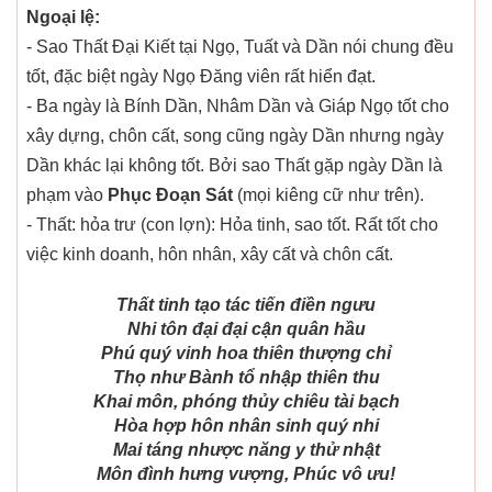
Ngoại lệ:
- Sao Thất Đại Kiết tại Ngọ, Tuất và Dần nói chung đều
tốt, đặc biệt ngày Ngọ Đăng viên rất hiển đạt.
- Ba ngày là Bính Dần, Nhâm Dần và Giáp Ngọ tốt cho
xây dựng, chôn cất, song cũng ngày Dần nhưng ngày
Dần khác lại không tốt. Bởi sao Thất gặp ngày Dần là
phạm vào
Phục Đoạn Sát
(mọi kiêng cữ như trên).
- Thất: hỏa trư (con lợn): Hỏa tinh, sao tốt. Rất tốt cho
việc kinh doanh, hôn nhân, xây cất và chôn cất.
Thất tinh tạo tác tiến điền ngưu
Nhi tôn đại đại cận quân hầu
Phú quý vinh hoa thiên thượng chỉ
Thọ như Bành tổ nhập thiên thu
Khai môn, phóng thủy chiêu tài bạch
Hòa hợp hôn nhân sinh quý nhi
Mai táng nhược năng y thử nhật
Môn đình hưng vượng, Phúc vô ưu!