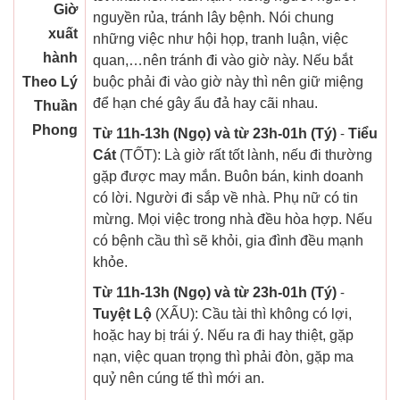
Giờ
nguyền rủa, tránh lây bệnh. Nói chung
xuất
những việc như hội họp, tranh luận, việc
hành
quan,…nên tránh đi vào giờ này. Nếu bắt
Theo Lý
buộc phải đi vào giờ này thì nên giữ miệng
để hạn ché gây ẩu đả hay cãi nhau.
Thuần
Phong
Từ 11h-13h (Ngọ) và từ 23h-01h (Tý)
-
Tiểu
Cát
(TỐT): Là giờ rất tốt lành, nếu đi thường
gặp được may mắn. Buôn bán, kinh doanh
có lời. Người đi sắp về nhà. Phụ nữ có tin
mừng. Mọi việc trong nhà đều hòa hợp. Nếu
có bệnh cầu thì sẽ khỏi, gia đình đều mạnh
khỏe.
Từ 11h-13h (Ngọ) và từ 23h-01h (Tý)
-
Tuyệt Lộ
(XẤU): Cầu tài thì không có lợi,
hoặc hay bị trái ý. Nếu ra đi hay thiệt, gặp
nạn, việc quan trọng thì phải đòn, gặp ma
quỷ nên cúng tế thì mới an.