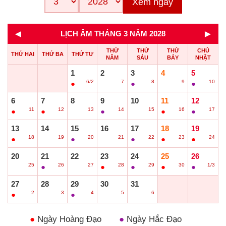
Xem ngay
◄
►
LỊCH ÂM THÁNG 3 NĂM 2028
THỨ
THỨ
THỨ
CHỦ
THỨ HAI
THỨ BA
THỨ TƯ
NĂM
SÁU
BẢY
NHẬT
1
2
3
4
5
6/2
7
8
9
10
●
○
●
○
●
6
7
8
9
10
11
12
11
12
13
14
15
16
17
●
●
○
●
○
●
●
13
14
15
16
17
18
19
18
19
20
21
22
23
24
●
○
●
○
●
●
●
20
21
22
23
24
25
26
25
26
27
28
29
30
1/3
○
●
○
●
●
●
●
27
28
29
30
31
2
3
4
5
6
●
○
●
○
○
●
Ngày Hoàng Đạo
●
Ngày Hắc Đạo