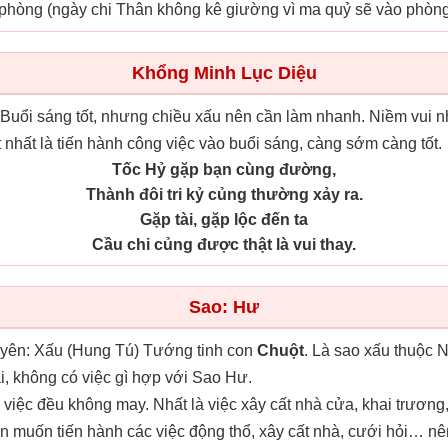
 phòng (ngày chi Thân không kê giường vì ma quỷ sẽ vào phòng
Khổng Minh Lục Diệu
. Buổi sáng tốt, nhưng chiều xấu nên cần làm nhanh. Niềm vui
 nhất là tiến hành công việc vào buổi sáng, càng sớm càng tốt.
Tốc Hỷ gặp bạn cùng đường,
Thành đôi tri kỷ củng thường xảy ra.
Gặp tài, gặp lộc đến ta
Cầu chi củng được thật là vui thay.
Sao: Hư
yên: Xấu (Hung Tú) Tướng tinh con
Chuột
. Là sao xấu thuộc N
i, không có việc gì hợp với Sao Hư.
việc đều không may. Nhất là việc xây cất nhà cửa, khai trương,
n muốn tiến hành các việc động thổ, xây cất nhà, cưới hỏi… nê