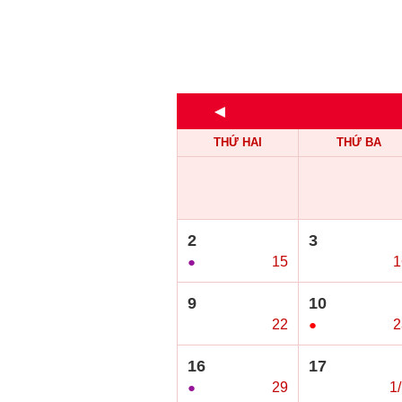
◄
THỨ HAI
THỨ BA
2
3
●
15
○
1
9
10
○
22
●
2
16
17
●
29
○
1