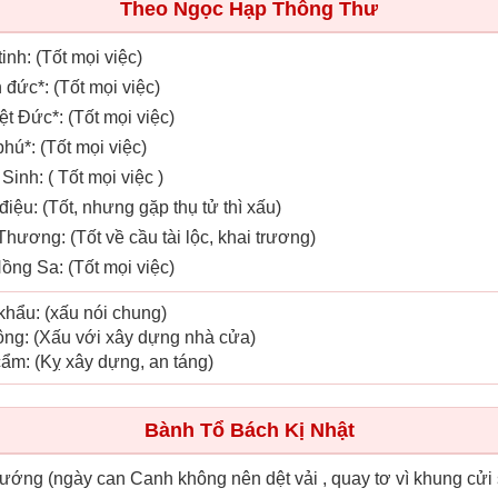
Theo Ngọc Hạp Thông Thư
tinh: (Tốt mọi việc)
 đức*: (Tốt mọi việc)
ệt Đức*: (Tốt mọi việc)
phú*: (Tốt mọi việc)
Sinh: ( Tốt mọi việc )
điệu: (Tốt, nhưng gặp thụ tử thì xấu)
Thương: (Tốt về cầu tài lộc, khai trương)
Hồng Sa: (Tốt mọi việc)
 khẩu: (xấu nói chung)
công: (Xấu với xây dựng nhà cửa)
cẩm: (Kỵ xây dựng, an táng)
Bành Tổ Bách Kị Nhật
trướng (ngày can Canh không nên dệt vải , quay tơ vì khung cửi