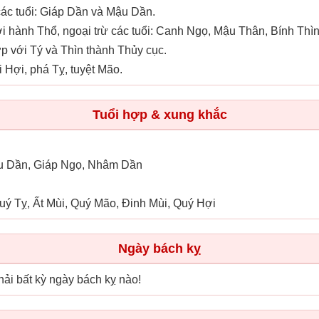
ác tuổi: Giáp Dần và Mậu Dần.
 hành Thổ, ngoại trừ các tuổi: Canh Ngọ, Mậu Thân, Bính Thì
p với Tý và Thìn thành Thủy cục.
 Hợi, phá Tỵ, tuyệt Mão.
Tuổi hợp & xung khắc
ậu Dần, Giáp Ngọ, Nhâm Dần
uý Tỵ, Ất Mùi, Quý Mão, Đinh Mùi, Quý Hợi
Ngày bách kỵ
ải bất kỳ ngày bách kỵ nào!