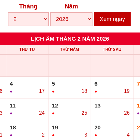
Tháng
Năm
Xem ngay
LỊCH ÂM THÁNG 2 NĂM 2026
THỨ TƯ
THỨ NĂM
THỨ SÁU
4
5
6
7
6
●
17
●
18
●
19
○
11
12
13
1
3
●
24
●
25
○
26
●
18
19
20
2
/1
●
2
●
3
●
4
○