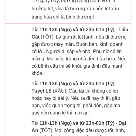
=> Ngày này, hướng Đông Nam vừa là
hướng tốt, vừa là hướng xấu nên tốt xấu
trung hòa chỉ là bình thường!
Từ 11h-13h (Ngọ) và từ 23h-01h (Tý)
-
Tiểu
Cát
(TỐT): Là giờ rất tốt lành, nếu đi thường
gặp được may mắn. Buôn bán, kinh doanh
có lời. Người đi sắp về nhà. Phụ nữ có tin
mừng. Mọi việc trong nhà đều hòa hợp. Nếu
có bệnh cầu thì sẽ khỏi, gia đình đều mạnh
khỏe.
Từ 11h-13h (Ngọ) và từ 23h-01h (Tý)
-
Tuyệt Lộ
(XẤU): Cầu tài thì không có lợi,
hoặc hay bị trái ý. Nếu ra đi hay thiệt, gặp
nạn, việc quan trọng thì phải đòn, gặp ma
quỷ nên cúng tế thì mới an.
Từ 11h-13h (Ngọ) và từ 23h-01h (Tý)
-
Đại
An
(TỐT): Mọi công việc đều được tốt lành,