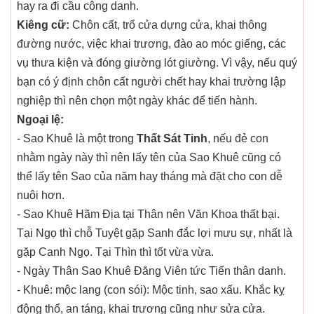
hay ra đi cầu công danh.
Kiêng cữ:
Chôn cất, trổ cửa dựng cửa, khai thông
đường nước, việc khai trương, đào ao móc giếng, các
vụ thưa kiện và đóng giường lót giường. Vì vậy, nếu quý
bạn có ý định chôn cất người chết hay khai trường lập
nghiệp thì nên chọn một ngày khác để tiến hành.
Ngoại lệ:
- Sao Khuê là một trong
Thất Sát Tinh
, nếu đẻ con
nhằm ngày này thì nên lấy tên của Sao Khuê cũng có
thể lấy tên Sao của năm hay tháng mà đặt cho con dễ
nuôi hơn.
- Sao Khuê Hãm Địa tại Thân nên Văn Khoa thất bại.
Tại Ngọ thì chỗ Tuyệt gặp Sanh đắc lợi mưu sự, nhất là
gặp Canh Ngọ. Tại Thìn thì tốt vừa vừa.
- Ngày Thân Sao Khuê Đăng Viên tức Tiến thân danh.
- Khuê: mộc lang (con sói): Mộc tinh, sao xấu. Khắc kỵ
động thổ, an táng, khai trương cũng như sửa cửa.