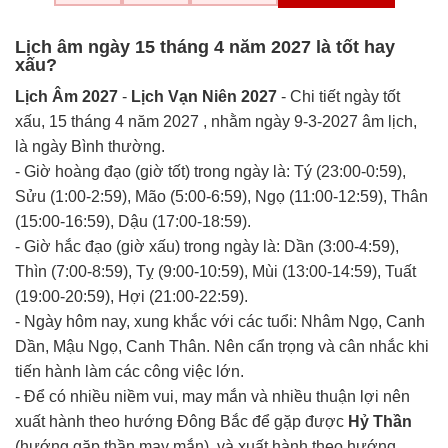
Lịch âm ngày 15 tháng 4 năm 2027 là tốt hay
xấu?
Lịch Âm 2027
-
Lịch Vạn Niên 2027
- Chi tiết ngày tốt
xấu, 15 tháng 4 năm 2027 , nhằm ngày 9-3-2027 âm lịch,
là ngày Bình thường.
- Giờ hoàng đạo (giờ tốt) trong ngày là: Tý (23:00-0:59),
Sửu (1:00-2:59), Mão (5:00-6:59), Ngọ (11:00-12:59), Thân
(15:00-16:59), Dậu (17:00-18:59).
- Giờ hắc đạo (giờ xấu) trong ngày là: Dần (3:00-4:59),
Thìn (7:00-8:59), Tỵ (9:00-10:59), Mùi (13:00-14:59), Tuất
(19:00-20:59), Hợi (21:00-22:59).
- Ngày hôm nay, xung khắc với các tuổi: Nhâm Ngọ, Canh
Dần, Mậu Ngọ, Canh Thân. Nên cẩn trọng và cân nhắc khi
tiến hành làm các công việc lớn.
- Để có nhiều niềm vui, may mắn và nhiều thuận lợi nên
xuất hành theo hướng Đông Bắc để gặp được
Hỷ Thần
(hướng gặp thần may mắn), và xuất hành theo hướng