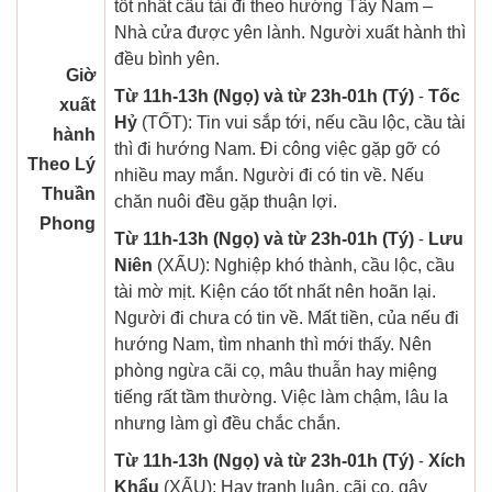
tốt nhất cầu tài đi theo hướng Tây Nam –
Nhà cửa được yên lành. Người xuất hành thì
đều bình yên.
Giờ
Từ 11h-13h (Ngọ) và từ 23h-01h (Tý)
-
Tốc
xuất
Hỷ
(TỐT): Tin vui sắp tới, nếu cầu lộc, cầu tài
hành
thì đi hướng Nam. Đi công việc gặp gỡ có
Theo Lý
nhiều may mắn. Người đi có tin về. Nếu
Thuần
chăn nuôi đều gặp thuận lợi.
Phong
Từ 11h-13h (Ngọ) và từ 23h-01h (Tý)
-
Lưu
Niên
(XẤU): Nghiệp khó thành, cầu lộc, cầu
tài mờ mịt. Kiện cáo tốt nhất nên hoãn lại.
Người đi chưa có tin về. Mất tiền, của nếu đi
hướng Nam, tìm nhanh thì mới thấy. Nên
phòng ngừa cãi cọ, mâu thuẫn hay miệng
tiếng rất tầm thường. Việc làm chậm, lâu la
nhưng làm gì đều chắc chắn.
Từ 11h-13h (Ngọ) và từ 23h-01h (Tý)
-
Xích
Khẩu
(XẤU): Hay tranh luận, cãi cọ, gây