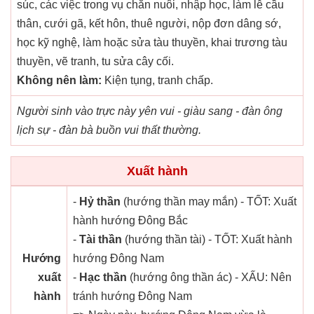
súc, các việc trong vụ chăn nuôi, nhập học, làm lễ cầu
thân, cưới gã, kết hôn, thuê người, nộp đơn dâng sớ,
học kỹ nghệ, làm hoặc sửa tàu thuyền, khai trương tàu
thuyền, vẽ tranh, tu sửa cây cối.
Không nên làm:
Kiện tụng, tranh chấp.
Người sinh vào trực này yên vui - giàu sang - đàn ông
lịch sự - đàn bà buồn vui thất thường.
Xuất hành
-
Hỷ thần
(hướng thần may mắn) - TỐT: Xuất
hành hướng Đông Bắc
-
Tài thần
(hướng thần tài) - TỐT: Xuất hành
Hướng
hướng Đông Nam
xuất
-
Hạc thần
(hướng ông thần ác) - XẤU: Nên
hành
tránh hướng Đông Nam