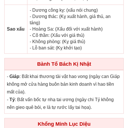
- Dương công kỵ: (xấu nói chung)
- Dương thác: (Kỵ xuất hành, giá thú, an
táng)
Sao xấu
- Hoàng Sa: (Xấu đối với xuất hành)
- Cô thần: (Xấu với giá thú)
- Không phòng: (Kỵ giá thú)
- Lỗ ban sát: (Kỵ khởi tạo)
Bành Tổ Bách Kị Nhật
-
Giáp
: Bất khai thương tài vật hao vong (ngày can Giáp
không mở cửa hàng buôn bán kinh doanh vì hao tiền
mất của).
-
Tý
: Bất vấn bốc tự nhạ tai ương (ngày chi Tý không
nên gieo quẻ bói, e là tự rước lấy tai họa).
Khổng Minh Lục Diệu