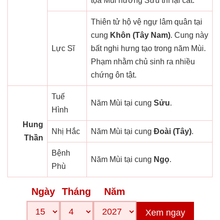
tọa Mùi hướng Sửu thì lại cát.
Thiên tử hộ vệ ngự lâm quân tại
cung
Khôn (Tây Nam)
. Cung này
Lực Sĩ
bất nghi hưng tạo trong năm Mùi.
Phạm nhằm chủ sinh ra nhiều
chứng ôn tật.
Tuế
Năm Mùi tại cung
Sửu
.
Hình
Hung
Nhị Hắc
Năm Mùi tại cung
Đoài (Tây)
.
Thần
Bệnh
Năm Mùi tại cung
Ngọ
.
Phù
Ngày
Tháng
Năm
Xem ngay