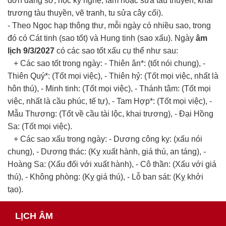
đơn dâng sớ, học kỹ nghệ, làm hoặc sửa tàu thuyền, khai
trương tàu thuyền, vẽ tranh, tu sửa cây cối).
- Theo Ngọc hạp thông thư, mỗi ngày có nhiều sao, trong
đó có Cát tinh (sao tốt) và Hung tinh (sao xấu). Ngày
âm
lịch 9/3/2027
có các sao tốt xấu cụ thể như sau:
+ Các sao tốt trong ngày: - Thiên ân*: (tốt nói chung), -
Thiên Quý*: (Tốt mọi việc), - Thiên hỷ: (Tốt mọi việc, nhất là
hôn thú), - Minh tinh: (Tốt mọi việc), - Thánh tâm: (Tốt mọi
việc, nhất là cầu phúc, tế tự), - Tam Hợp*: (Tốt mọi việc), -
Mẫu Thương: (Tốt về cầu tài lộc, khai trương), - Đại Hồng
Sa: (Tốt mọi việc).
+ Các sao xấu trong ngày: - Dương công kỵ: (xấu nói
chung), - Dương thác: (Kỵ xuất hành, giá thú, an táng), -
Hoàng Sa: (Xấu đối với xuất hành), - Cô thần: (Xấu với giá
thú), - Không phòng: (Kỵ giá thú), - Lỗ ban sát: (Kỵ khởi
tạo).
LỊCH ÂM