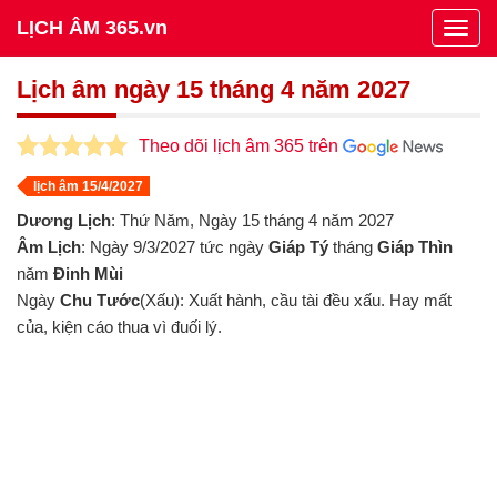
LỊCH ÂM 365.vn
Togg
navig
Lịch âm ngày 15 tháng 4 năm 2027
Theo dõi lịch âm 365 trên
lịch âm 15/4/2027
Dương Lịch
: Thứ Năm, Ngày 15 tháng 4 năm 2027
Âm Lịch
: Ngày 9/3/2027 tức ngày
Giáp Tý
tháng
Giáp Thìn
năm
Đinh Mùi
Ngày
Chu Tước
(Xấu): Xuất hành, cầu tài đều xấu. Hay mất
của, kiện cáo thua vì đuối lý.