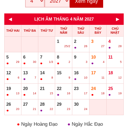
Xem ngay
◄
►
LỊCH ÂM THÁNG 4 NĂM 2027
THỨ
THỨ
THỨ
CHỦ
THỨ HAI
THỨ BA
THỨ TƯ
NĂM
SÁU
BẢY
NHẬT
1
2
3
4
25/2
26
27
28
○
●
○
●
5
6
7
8
9
10
11
29
30
1/3
2
3
4
5
●
●
●
●
○
●
○
12
13
14
15
16
17
18
6
7
8
9
10
11
12
●
●
●
○
●
○
○
19
20
21
22
23
24
25
13
14
15
16
17
18
19
●
●
○
●
○
●
●
26
27
28
29
30
20
21
22
23
24
●
○
●
○
○
●
Ngày Hoàng Đạo
●
Ngày Hắc Đạo