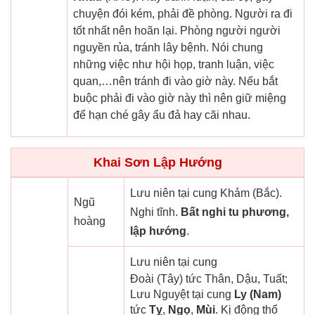
chuyện đói kém, phải đề phòng. Người ra đi
tốt nhất nên hoãn lại. Phòng người người
nguyền rủa, tránh lây bệnh. Nói chung
những việc như hội họp, tranh luận, việc
quan,…nên tránh đi vào giờ này. Nếu bắt
buộc phải đi vào giờ này thì nên giữ miệng
để hạn ché gây ẩu đả hay cãi nhau.
Khai Sơn Lập Hướng
Lưu niên tại cung Khảm (Bắc).
Ngũ
Nghi tĩnh.
Bất nghi tu phương,
hoàng
lập hướng
.
Lưu niên tại cung
Đoài (Tây) tức Thân, Dậu, Tuất;
Lưu Nguyệt tại cung
Ly (Nam)
tức
Tỵ
,
Ngọ
,
Mùi
. Kị động thổ