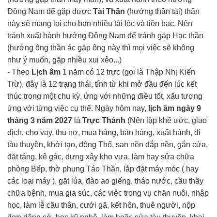
Đông Nam để gặp được
Tài Thần
(hướng thần tài) thần
này sẽ mang lại cho bạn nhiều tài lộc và tiền bạc. Nên
tránh xuất hành hướng Đông Nam để tránh gặp Hạc thần
(hướng ông thần ác gặp ông này thì mọi việc sẽ không
như ý muốn, gặp nhiều xui xẻo...)
- Theo
Lịch âm
1 năm có 12 trực (gọi là Thập Nhị Kiến
Trừ), đây là 12 trạng thái, tính từ khi mở đầu đến lúc kết
thúc trong một chu kỳ, ứng với những điều tốt, xấu tương
ứng với từng việc cụ thể. Ngày hôm nay,
lịch âm ngày 9
tháng 3 năm 2027
là
Trực Thành
(Nên lập khế ước, giao
dịch, cho vay, thu nợ, mua hàng, bán hàng, xuất hành, đi
tàu thuyền, khởi tạo, động Thổ, san nền đắp nền, gắn cửa,
đặt táng, kê gác, dựng xây kho vựa, làm hay sửa chữa
phòng Bếp, thờ phụng Táo Thần, lắp đặt máy móc ( hay
các loại máy ), gặt lúa, đào ao giếng, tháo nước, cầu thầy
chữa bệnh, mua gia súc, các việc trong vụ chăn nuôi, nhập
học, làm lễ cầu thân, cưới gã, kết hôn, thuê người, nộp