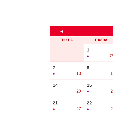
◄
THỨ HAI
THỨ BA
1
●
7
7
8
●
13
○
1
14
15
○
20
●
2
21
22
●
27
●
2