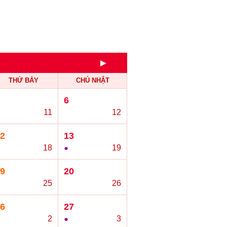
►
THỨ BẢY
CHỦ NHẬT
6
11
○
12
2
13
18
●
19
9
20
25
○
26
6
27
2
●
3