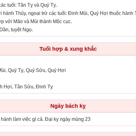
c tuổi: Tân Tỵ và Quý Tỵ.
 hành Thủy, ngoại trừ các tuổi: Đinh Mùi, Quý Hợi thuộc hành
ợp với Mão và Mùi thành Mộc cục.
Dần, tuyệt Ngọ.
Tuổi hợp & xung khắc
Mùi, Quý Tỵ, Quý Sửu, Quý Hợi
nh Hợi, Tân Sửu, Đinh Tỵ
Ngày bách kỵ
 hành làm việc gì cả. Đại kỵ ngày mùng 23