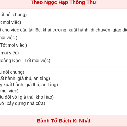
Theo Ngọc Hạp Thông Thư
tốt nói chung)
t mọi việc)
t cho việc cầu tài lộc, khai trương, xuất hành, di chuyển, giao dị
ọi việc )
 Tốt mọi việc )
 mọi việc)
oàng Đạo - Tốt mọi việc)
ấu nói chung)
ất hành, giá thú, an táng)
ỵ xuất hành, giá thú, an táng)
 mọi việc)
 đối với giá thú, khởi tạo)
 với xây dựng nhà cửa)
Bành Tổ Bách Kị Nhật