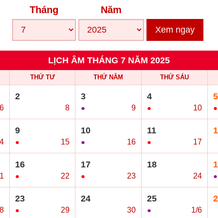
Tháng
Năm
Xem ngay
LỊCH ÂM THÁNG 7 NĂM 2025
THỨ TƯ
THỨ NĂM
THỨ SÁU
2
3
4
5
/6
○
8
●
9
●
10
●
9
10
11
1
4
●
15
●
16
●
17
○
16
17
18
1
1
●
22
●
23
○
24
●
23
24
25
2
8
●
29
○
30
●
1/6
○