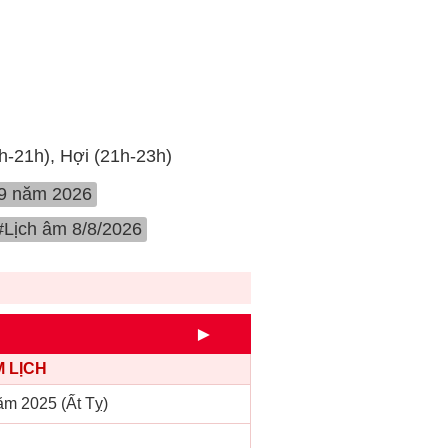
9h-21h), Hợi (21h-23h)
 9 năm 2026
#Lịch âm 8/8/2026
►
 LỊCH
m 2025 (Ất Tỵ)