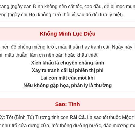
sang (ngày can Đinh không nên cắt tóc, cạo đầu, dễ bị mọc mụn
ơng (ngày chi Hợi không cưới hỏi vì sau đó đôi lứa ly biệt).
Khổng Minh Lục Diệu
 nên đề phòng miệng lưỡi, mâu thuẫn hay tranh cãi. Ngày này 
phi, mâu thuẫn, làm ơn nên oán hoặc khẩu thiệt.
Xích khẩu là chuyện chẳng lành
Xảy ra tranh cãi lại phiền thị phi
Lai còn mất của môt khi
Nếu không gặp họa, phân ly là thường
Sao: Tỉnh
ỳ: Tôt (Bình Tú) Tương tinh con
Rái Cá
. Là sao tốt thuộc Mộc 
tốt như trổ cửa dựng cửa, mở thông đường nước, đào mương móc