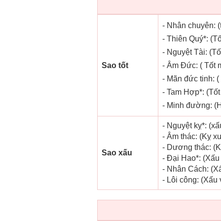
- Nhân chuyên: (
- Thiên Quý*: (Tố
- Nguyệt Tài: (Tố
Sao tốt
- Âm Đức: ( Tốt m
- Mãn đức tinh: (
- Tam Hợp*: (Tốt
- Minh đường: (H
- Nguyệt kỵ*: (x
- Âm thác: (Kỵ xu
- Dương thác: (K
Sao xấu
- Đại Hao*: (Xấu
- Nhân Cách: (Xấu
- Lôi công: (Xấu