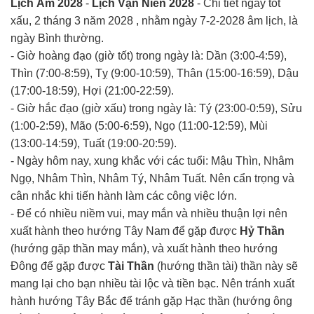
Lịch Âm 2028
-
Lịch Vạn Niên 2028
- Chi tiết ngày tốt
xấu, 2 tháng 3 năm 2028 , nhằm ngày 7-2-2028 âm lịch, là
ngày Bình thường.
- Giờ hoàng đạo (giờ tốt) trong ngày là: Dần (3:00-4:59),
Thìn (7:00-8:59), Tỵ (9:00-10:59), Thân (15:00-16:59), Dậu
(17:00-18:59), Hợi (21:00-22:59).
- Giờ hắc đạo (giờ xấu) trong ngày là: Tý (23:00-0:59), Sửu
(1:00-2:59), Mão (5:00-6:59), Ngọ (11:00-12:59), Mùi
(13:00-14:59), Tuất (19:00-20:59).
- Ngày hôm nay, xung khắc với các tuổi: Mậu Thìn, Nhâm
Ngọ, Nhâm Thìn, Nhâm Tý, Nhâm Tuất. Nên cẩn trọng và
cân nhắc khi tiến hành làm các công việc lớn.
- Để có nhiều niềm vui, may mắn và nhiều thuận lợi nên
xuất hành theo hướng Tây Nam để gặp được
Hỷ Thần
(hướng gặp thần may mắn), và xuất hành theo hướng
Đông để gặp được
Tài Thần
(hướng thần tài) thần này sẽ
mang lại cho bạn nhiều tài lộc và tiền bạc. Nên tránh xuất
hành hướng Tây Bắc để tránh gặp Hạc thần (hướng ông