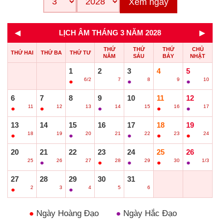
Xem ngay
◄
►
LỊCH ÂM THÁNG 3 NĂM 2028
THỨ
THỨ
THỨ
CHỦ
THỨ HAI
THỨ BA
THỨ TƯ
NĂM
SÁU
BẢY
NHẬT
1
2
3
4
5
6/2
7
8
9
10
●
○
●
○
●
6
7
8
9
10
11
12
11
12
13
14
15
16
17
●
●
○
●
○
●
●
13
14
15
16
17
18
19
18
19
20
21
22
23
24
●
○
●
○
●
●
●
20
21
22
23
24
25
26
25
26
27
28
29
30
1/3
○
●
○
●
●
●
●
27
28
29
30
31
2
3
4
5
6
●
○
●
○
○
●
Ngày Hoàng Đạo
●
Ngày Hắc Đạo