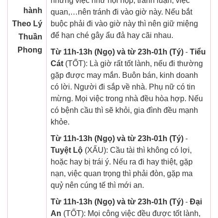
những việc như hội họp, tranh luận, việc
hành
quan,…nên tránh đi vào giờ này. Nếu bắt
Theo Lý
buộc phải đi vào giờ này thì nên giữ miệng
để hạn ché gây ẩu đả hay cãi nhau.
Thuần
Phong
Từ 11h-13h (Ngọ) và từ 23h-01h (Tý)
-
Tiểu
Cát
(TỐT): Là giờ rất tốt lành, nếu đi thường
gặp được may mắn. Buôn bán, kinh doanh
có lời. Người đi sắp về nhà. Phụ nữ có tin
mừng. Mọi việc trong nhà đều hòa hợp. Nếu
có bệnh cầu thì sẽ khỏi, gia đình đều mạnh
khỏe.
Từ 11h-13h (Ngọ) và từ 23h-01h (Tý)
-
Tuyệt Lộ
(XẤU): Cầu tài thì không có lợi,
hoặc hay bị trái ý. Nếu ra đi hay thiệt, gặp
nạn, việc quan trọng thì phải đòn, gặp ma
quỷ nên cúng tế thì mới an.
Từ 11h-13h (Ngọ) và từ 23h-01h (Tý)
-
Đại
An
(TỐT): Mọi công việc đều được tốt lành,