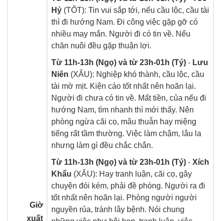
Hỷ
(TỐT): Tin vui sắp tới, nếu cầu lộc, cầu tài
thì đi hướng Nam. Đi công việc gặp gỡ có
nhiều may mắn. Người đi có tin về. Nếu
chăn nuôi đều gặp thuận lợi.
Từ 11h-13h (Ngọ) và từ 23h-01h (Tý)
-
Lưu
Niên
(XẤU): Nghiệp khó thành, cầu lộc, cầu
tài mờ mịt. Kiện cáo tốt nhất nên hoãn lại.
Người đi chưa có tin về. Mất tiền, của nếu đi
hướng Nam, tìm nhanh thì mới thấy. Nên
phòng ngừa cãi cọ, mâu thuẫn hay miệng
tiếng rất tầm thường. Việc làm chậm, lâu la
nhưng làm gì đều chắc chắn.
Từ 11h-13h (Ngọ) và từ 23h-01h (Tý)
-
Xích
Khẩu
(XẤU): Hay tranh luận, cãi cọ, gây
chuyện đói kém, phải đề phòng. Người ra đi
tốt nhất nên hoãn lại. Phòng người người
Giờ
nguyền rủa, tránh lây bệnh. Nói chung
xuất