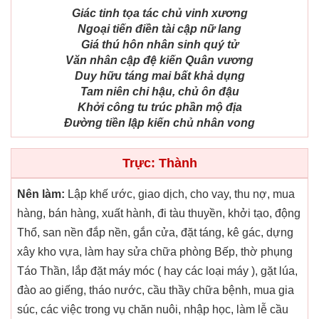
Giác tinh tọa tác chủ vinh xương
Ngoại tiến điền tài cập nữ lang
Giá thú hôn nhân sinh quý tử
Văn nhân cập đệ kiến Quân vương
Duy hữu táng mai bất khả dụng
Tam niên chi hậu, chủ ôn đậu
Khởi công tu trúc phần mộ địa
Đường tiền lập kiến chủ nhân vong
Trực: Thành
Nên làm:
Lập khế ước, giao dịch, cho vay, thu nợ, mua
hàng, bán hàng, xuất hành, đi tàu thuyền, khởi tạo, động
Thổ, san nền đắp nền, gắn cửa, đặt táng, kê gác, dựng
xây kho vựa, làm hay sửa chữa phòng Bếp, thờ phụng
Táo Thần, lắp đặt máy móc ( hay các loại máy ), gặt lúa,
đào ao giếng, tháo nước, cầu thầy chữa bệnh, mua gia
súc, các việc trong vụ chăn nuôi, nhập học, làm lễ cầu