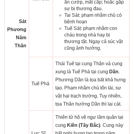
ăn cướp, mất cắp; hoặc gặp
sự bị thương đau.
Tai Sát: phạm nhằm chủ có
Sát
bệnh hoạn
Tuế Sát: phạm nhằm con
Phương
cháu trong nhà hay bị
Năm
thương tật. Ngay cả súc vật
Thân
cũng ảnh hưởng.
Thái Tuế tại cung Thân và cung
xung là Tuế Phá tại cung
Dần
.
Phương Dần là tọa bất khả hưng
Tuế Phá
tạo. Phạm nhằm chủ tổn tài, sự
vật hại trạch trường. Tuy nhiên,
tọa Thân hướng Dần thì lại cát.
Thiên tử hộ vệ ngự lâm quân tại
cung
Kiền (Tây Bắc)
. Cung này
Lực Sĩ
bất nghi hưng tạo trong năm