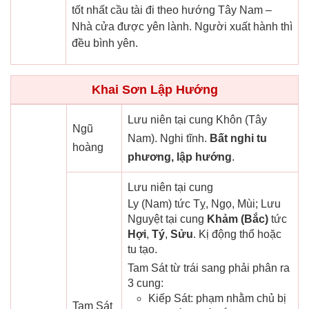
tốt nhất cầu tài đi theo hướng Tây Nam –
Nhà cửa được yên lành. Người xuất hành thì
đều bình yên.
Khai Sơn Lập Hướng
Lưu niên tại cung Khôn (Tây
Ngũ
Nam). Nghi tĩnh.
Bất nghi tu
hoàng
phương, lập hướng
.
Lưu niên tại cung
Ly (Nam) tức Tỵ, Ngọ, Mùi; Lưu
Nguyệt tại cung
Khảm (Bắc)
tức
Hợi
,
Tý
,
Sửu
. Kị động thổ hoặc
tu tạo.
Tam Sát từ trái sang phải phân ra
3 cung:
Kiếp Sát: phạm nhằm chủ bị
Tam Sát