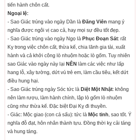
tiến hành chôn cất.
Ngoại lệ:
- Sao Giác trúng vào ngày Dần là
Đăng Viên
mang ý
nghĩa được ngôi vị cao cả, hay mọi sự đều tốt đẹp.
- Sao Giác trúng vào ngày Ngọ là
Phục Đoạn Sát
: rất
Kỵ trong việc chôn cất, thừa kế, chia lãnh gia tài, xuất
hành và cả khởi công lò nhuộm hoặc lò gốm. Tuy nhiên
sao Giác vào ngày này lại
NÊN
làm các việc như lấp
hang lỗ, xây tường, dứt vú trẻ em, làm cầu tiêu, kết dứt
điều hung hại.
- Sao Giác trúng ngày Sóc tức là
Diệt Một Nhật
: không
nên làm rượu, làm hành chính, lập lò gốm lò nhuộm
cũng như thừa kế. Đặc biệt Đại Kỵ đi thuyền.
- Giác: Mộc giao (con cá sấu): tức là
Mộc tinh
, sao tốt. Ý
nghĩa đỗ đạt, hôn nhân thành tựu. Đồng thời kỵ cải táng
và hung táng.