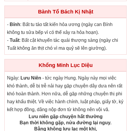
Bành Tổ Bách Kị Nhật
-
Bính
: Bất tu táo tất kiến hỏa ương (ngày can Bính
không tu sửa bếp vì có thể xảy ra hỏa hoạn).
-
Tuất
: Bất cật khuyển tác quái thượng sàng (ngày chi
Tuất không ăn thịt chó vì ma quỷ sẽ lên giường).
Khổng Minh Lục Diệu
Ngày:
Lưu Niên
- tức ngày Hung. Ngày này mọi việc
khó thành, dễ bị trễ nải hay gặp chuyện dây dưa nên rất
khó hoàn thành. Hơn nữa, dễ gặp những chuyện thị phi
hay khẩu thiệt. Về việc hành chính, luật pháp, giấy tờ, ký
kết hợp đồng, dâng nộp đơn từ không nên vội vã.
Lưu niên gặp chuyện hất thường
Bạn thời không gặp, nửa đường lại nguy.
Bằng không lưu lạc một khi,