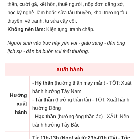
thân, cưới gã, kết hôn, thuê người, nộp đơn dâng sớ,
học kỹ nghệ, làm hoặc sửa tàu thuyền, khai trương tàu
thuyền, vẽ tranh, tu sửa cây cối.
Không nên làm:
Kiện tụng, tranh chấp.
Người sinh vào trực này yên vui - giàu sang - đàn ông
lịch sự - đàn bà buồn vui thất thường.
Xuất hành
-
Hỷ thần
(hướng thần may mắn) - TỐT: Xuất
hành hướng Tây Nam
Hướng
-
Tài thần
(hướng thần tài) - TỐT: Xuất hành
xuất
hướng Đông
hành
-
Hạc thần
(hướng ông thần ác) - XẤU: Nên
tránh hướng Tây Bắc
Từ 11h-13h (Ngọ) và từ 23h-01h (Tý)
-
Tốc