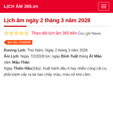
LỊCH ÂM 365.vn
Togg
navig
Lịch âm ngày 2 tháng 3 năm 2028
Theo dõi lịch âm 365 trên
lịch âm 2/3/2028
Dương Lịch
: Thứ Năm, Ngày 2 tháng 3 năm 2028
Âm Lịch
: Ngày 7/2/2028 tức ngày
Bính Tuất
tháng
Ất Mão
năm
Mậu Thân
Ngày
Thiên Hầu
(Xấu): Xuất hành dầu ít hay nhiều cũng cãi cọ,
phải tránh xẩy ra tai nạn chảy máu, máu sẽ khó cầm.