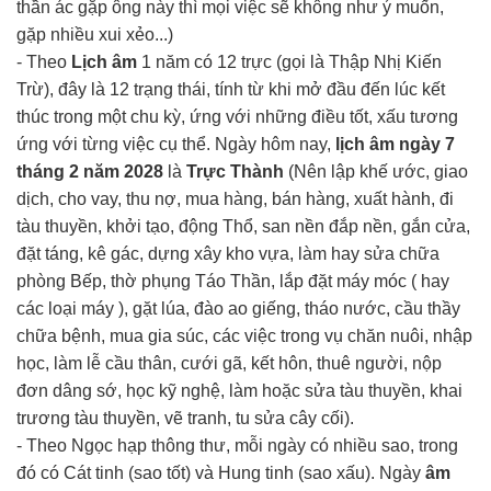
thần ác gặp ông này thì mọi việc sẽ không như ý muốn,
gặp nhiều xui xẻo...)
- Theo
Lịch âm
1 năm có 12 trực (gọi là Thập Nhị Kiến
Trừ), đây là 12 trạng thái, tính từ khi mở đầu đến lúc kết
thúc trong một chu kỳ, ứng với những điều tốt, xấu tương
ứng với từng việc cụ thể. Ngày hôm nay,
lịch âm ngày 7
tháng 2 năm 2028
là
Trực Thành
(Nên lập khế ước, giao
dịch, cho vay, thu nợ, mua hàng, bán hàng, xuất hành, đi
tàu thuyền, khởi tạo, động Thổ, san nền đắp nền, gắn cửa,
đặt táng, kê gác, dựng xây kho vựa, làm hay sửa chữa
phòng Bếp, thờ phụng Táo Thần, lắp đặt máy móc ( hay
các loại máy ), gặt lúa, đào ao giếng, tháo nước, cầu thầy
chữa bệnh, mua gia súc, các việc trong vụ chăn nuôi, nhập
học, làm lễ cầu thân, cưới gã, kết hôn, thuê người, nộp
đơn dâng sớ, học kỹ nghệ, làm hoặc sửa tàu thuyền, khai
trương tàu thuyền, vẽ tranh, tu sửa cây cối).
- Theo Ngọc hạp thông thư, mỗi ngày có nhiều sao, trong
đó có Cát tinh (sao tốt) và Hung tinh (sao xấu). Ngày
âm