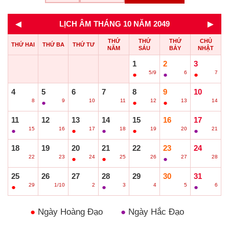
◄
►
LỊCH ÂM THÁNG 10 NĂM 2049
THỨ
THỨ
THỨ
CHỦ
THỨ HAI
THỨ BA
THỨ TƯ
NĂM
SÁU
BẢY
NHẬT
1
2
3
5/9
6
7
●
●
●
4
5
6
7
8
9
10
8
9
10
11
12
13
14
○
●
○
○
●
●
○
11
12
13
14
15
16
17
15
16
17
18
19
20
21
●
○
●
●
●
○
●
18
19
20
21
22
23
24
22
23
24
25
26
27
28
○
○
●
●
○
●
○
25
26
27
28
29
30
31
29
1/10
2
3
4
5
6
●
○
○
●
○
○
●
●
Ngày Hoàng Đạo
●
Ngày Hắc Đạo