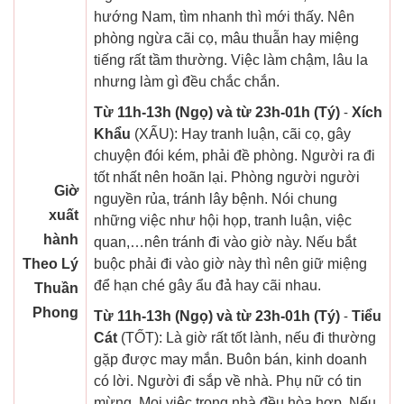
hướng Nam, tìm nhanh thì mới thấy. Nên
phòng ngừa cãi cọ, mâu thuẫn hay miệng
tiếng rất tầm thường. Việc làm chậm, lâu la
nhưng làm gì đều chắc chắn.
Từ 11h-13h (Ngọ) và từ 23h-01h (Tý)
-
Xích
Khẩu
(XẤU): Hay tranh luận, cãi cọ, gây
chuyện đói kém, phải đề phòng. Người ra đi
tốt nhất nên hoãn lại. Phòng người người
Giờ
nguyền rủa, tránh lây bệnh. Nói chung
xuất
những việc như hội họp, tranh luận, việc
hành
quan,…nên tránh đi vào giờ này. Nếu bắt
Theo Lý
buộc phải đi vào giờ này thì nên giữ miệng
để hạn ché gây ẩu đả hay cãi nhau.
Thuần
Phong
Từ 11h-13h (Ngọ) và từ 23h-01h (Tý)
-
Tiểu
Cát
(TỐT): Là giờ rất tốt lành, nếu đi thường
gặp được may mắn. Buôn bán, kinh doanh
có lời. Người đi sắp về nhà. Phụ nữ có tin
mừng. Mọi việc trong nhà đều hòa hợp. Nếu