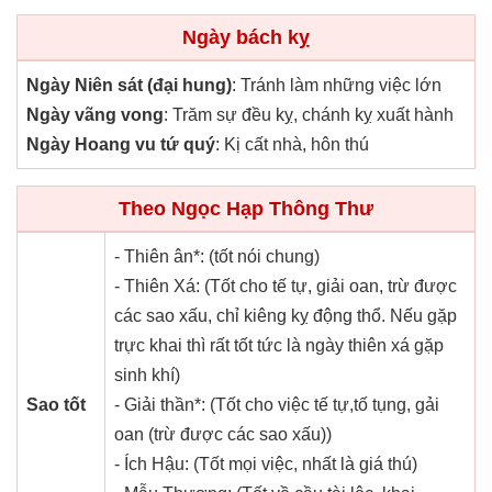
Ngày bách kỵ
Ngày Niên sát (đại hung)
: Tránh làm những việc lớn
Ngày vãng vong
: Trăm sự đều kỵ, chánh kỵ xuất hành
Ngày Hoang vu tứ quý
: Kị cất nhà, hôn thú
Theo Ngọc Hạp Thông Thư
- Thiên ân*: (tốt nói chung)
- Thiên Xá: (Tốt cho tế tự, giải oan, trừ được
các sao xấu, chỉ kiêng kỵ động thổ. Nếu gặp
trực khai thì rất tốt tức là ngày thiên xá gặp
sinh khí)
Sao tốt
- Giải thần*: (Tốt cho việc tế tự,tố tụng, gải
oan (trừ được các sao xấu))
- Ích Hậu: (Tốt mọi việc, nhất là giá thú)