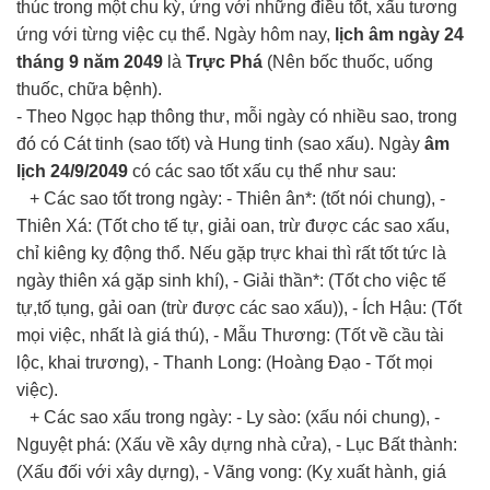
thúc trong một chu kỳ, ứng với những điều tốt, xấu tương
ứng với từng việc cụ thể. Ngày hôm nay,
lịch âm ngày 24
tháng 9 năm 2049
là
Trực Phá
(Nên bốc thuốc, uống
thuốc, chữa bệnh).
- Theo Ngọc hạp thông thư, mỗi ngày có nhiều sao, trong
đó có Cát tinh (sao tốt) và Hung tinh (sao xấu). Ngày
âm
lịch 24/9/2049
có các sao tốt xấu cụ thể như sau:
+ Các sao tốt trong ngày: - Thiên ân*: (tốt nói chung), -
Thiên Xá: (Tốt cho tế tự, giải oan, trừ được các sao xấu,
chỉ kiêng kỵ động thổ. Nếu gặp trực khai thì rất tốt tức là
ngày thiên xá gặp sinh khí), - Giải thần*: (Tốt cho việc tế
tự,tố tụng, gải oan (trừ được các sao xấu)), - Ích Hậu: (Tốt
mọi việc, nhất là giá thú), - Mẫu Thương: (Tốt về cầu tài
lộc, khai trương), - Thanh Long: (Hoàng Đạo - Tốt mọi
việc).
+ Các sao xấu trong ngày: - Ly sào: (xấu nói chung), -
Nguyệt phá: (Xấu về xây dựng nhà cửa), - Lục Bất thành:
(Xấu đối với xây dựng), - Vãng vong: (Kỵ xuất hành, giá