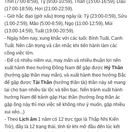
Thìn (7:00-8:59), Tỵ (9:00-10:59), Thân (15:00-16:59), Dậu
(17:00-18:59), Hợi (21:00-22:59).
- Giờ hắc đạo (giờ xấu) trong ngày là: Tý (23:00-0:59), Sửu
(1:00-2:59), Mão (5:00-6:59), Ngọ (11:00-12:59), Mùi
(13:00-14:59), Tuất (19:00-20:59).
- Ngày hôm nay, xung khắc với các tuổi: Bính Tuất, Canh
Tuất. Nên cẩn trọng và cân nhắc khi tiến hành làm các
công việc lớn.
- Để có nhiều niềm vui, may mắn và nhiều thuận lợi nên
xuất hành theo hướng Đông Nam để gặp được
Hỷ Thần
(hướng gặp thần may mắn), và xuất hành theo hướng Bắc
để gặp được
Tài Thần
(hướng thần tài) thần này sẽ mang
lại cho bạn nhiều tài lộc và tiền bạc. Nên tránh xuất hành
hướng Nam để tránh gặp Hạc thần (hướng ông thần ác
gặp ông này thì mọi việc sẽ không như ý muốn, gặp nhiều
xui xẻo...)
- Theo
Lịch âm
1 năm có 12 trực (gọi là Thập Nhị Kiến
Trừ), đây là 12 trạng thái, tính từ khi mở đầu đến lúc kết