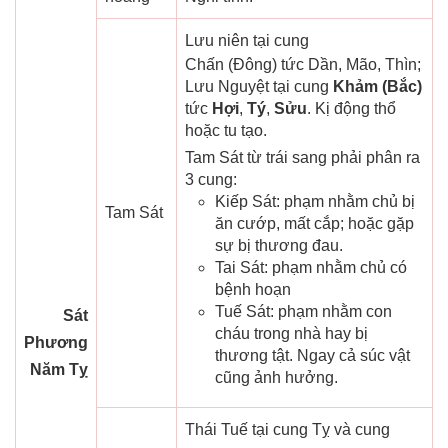
Lưu niên tại cung
Chấn (Đông) tức Dần, Mão, Thìn;
Lưu Nguyệt tại cung
Khảm (Bắc)
tức
Hợi
,
Tý
,
Sửu
. Kị động thổ
hoặc tu tạo.
Tam Sát từ trái sang phải phân ra
3 cung:
Kiếp Sát: phạm nhằm chủ bị
Tam Sát
ăn cướp, mất cắp; hoặc gặp
sự bị thương đau.
Tai Sát: phạm nhằm chủ có
bệnh hoạn
Tuế Sát: phạm nhằm con
Sát
cháu trong nhà hay bị
Phương
thương tật. Ngay cả súc vật
Năm Tỵ
cũng ảnh hưởng.
Thái Tuế tại cung Tỵ và cung