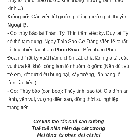
thủy lợi (như tháo nước, khai thông mương rảnh, đào
kinh,...)
Kiêng cữ:
Các việc lót giường, đóng giường, đi thuyền.
Ngoại lệ:
- Cơ thủy Báo tại Thân, Tý, Thìn trăm việc kỵ. Duy tại Tý
có thể tạm dùng. Ngày Thìn Sao Cơ Đăng Viên lẽ ra rất
tốt tuy nhiên lại phạm
Phục Đoạn
. Bởi phạm Phục
Đoạn thì rất kỵ xuất hành, chôn cất, chia lãnh gia tài, các
vụ thừa kế, khởi công làm lò nhuộm lò gốm; (Nên dứt vú
trẻ em, kết dứt điều hung hại, xây tường, lấp hang lỗ,
làm cầu tiêu.)
- Cơ: Thủy báo (con beo): Thủy tinh, sao tốt. Gia đình an
lành, yên vui, vượng điền sản, đồng thời sự nghiệp
thăng tiến.
Cơ tinh tạo tác chủ cao cường
Tuế tuế niên niên đại cát xương
Mai táng, tu phần đại cát lợi