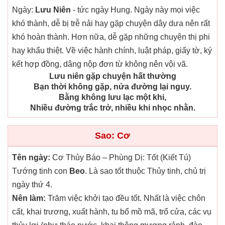
Ngày:
Lưu Niên
- tức ngày Hung. Ngày này mọi việc
khó thành, dễ bị trễ nải hay gặp chuyện dây dưa nên rất
khó hoàn thành. Hơn nữa, dễ gặp những chuyện thị phi
hay khẩu thiệt. Về việc hành chính, luật pháp, giấy tờ, ký
kết hợp đồng, dâng nộp đơn từ không nên vội vã.
Lưu niên gặp chuyện hất thường
Bạn thời không gặp, nửa đường lại nguy.
Bằng không lưu lạc một khi,
Nhiều đường trắc trở, nhiều khi nhọc nhằn.
Sao: Cơ
Tên ngày:
Cơ Thủy Báo – Phùng Dị: Tốt (Kiết Tú)
Tướng tinh con
Beo
. Là sao tốt thuộc Thủy tinh, chủ trị
ngày thứ 4.
Nên làm:
Trăm việc khởi tạo đều tốt. Nhất là việc chôn
cất, khai trương, xuất hành, tu bổ mồ mã, trổ cửa, các vụ