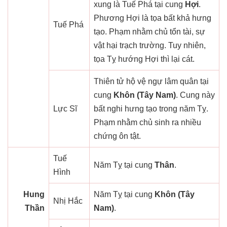
xung là Tuế Phá tại cung
Hợi
.
Phương Hợi là tọa bất khả hưng
Tuế Phá
tạo. Phạm nhằm chủ tổn tài, sự
vật hại trạch trường. Tuy nhiên,
tọa Tỵ hướng Hợi thì lại cát.
Thiên tử hộ vệ ngự lâm quân tại
cung
Khôn (Tây Nam)
. Cung này
Lực Sĩ
bất nghi hưng tạo trong năm Tỵ.
Phạm nhằm chủ sinh ra nhiều
chứng ôn tật.
Tuế
Năm Tỵ tại cung
Thân
.
Hình
Hung
Năm Tỵ tại cung
Khôn (Tây
Nhị Hắc
Thần
Nam)
.