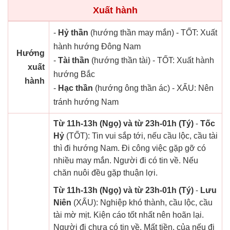
Xuất hành
-
Hỷ thần
(hướng thần may mắn) - TỐT: Xuất
hành hướng Đông Nam
Hướng
-
Tài thần
(hướng thần tài) - TỐT: Xuất hành
xuất
hướng Bắc
hành
-
Hạc thần
(hướng ông thần ác) - XẤU: Nên
tránh hướng Nam
Từ 11h-13h (Ngọ) và từ 23h-01h (Tý)
-
Tốc
Hỷ
(TỐT): Tin vui sắp tới, nếu cầu lộc, cầu tài
thì đi hướng Nam. Đi công việc gặp gỡ có
nhiều may mắn. Người đi có tin về. Nếu
chăn nuôi đều gặp thuận lợi.
Từ 11h-13h (Ngọ) và từ 23h-01h (Tý)
-
Lưu
Niên
(XẤU): Nghiệp khó thành, cầu lộc, cầu
tài mờ mịt. Kiện cáo tốt nhất nên hoãn lại.
Người đi chưa có tin về. Mất tiền, của nếu đi