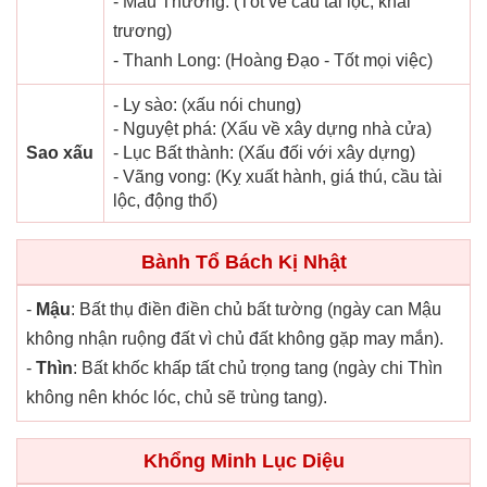
- Mẫu Thương: (Tốt về cầu tài lộc, khai
trương)
- Thanh Long: (Hoàng Đạo - Tốt mọi việc)
- Ly sào: (xấu nói chung)
- Nguyệt phá: (Xấu về xây dựng nhà cửa)
Sao xấu
- Lục Bất thành: (Xấu đối với xây dựng)
- Vãng vong: (Kỵ xuất hành, giá thú, cầu tài
lộc, động thổ)
Bành Tổ Bách Kị Nhật
-
Mậu
: Bất thụ điền điền chủ bất tường (ngày can Mậu
không nhận ruộng đất vì chủ đất không gặp may mắn).
-
Thìn
: Bất khốc khấp tất chủ trọng tang (ngày chi Thìn
không nên khóc lóc, chủ sẽ trùng tang).
Khổng Minh Lục Diệu