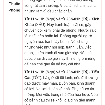
Thuần
tiếng rất tầm thường. Việc làm chậm, lâu la
Phong
nhưng làm gì đều chắc chắn.
Từ 11h-13h (Ngọ) và từ 23h-01h (Tý)
-
Xích
Khẩu
(XẤU): Hay tranh luận, cãi cọ, gây
chuyện đói kém, phải đề phòng. Người ra đi
tốt nhất nên hoãn lại. Phòng người người
nguyền rủa, tránh lây bệnh. Nói chung
những việc như hội họp, tranh luận, việc
quan,…nên tránh đi vào giờ này. Nếu bắt
buộc phải đi vào giờ này thì nên giữ miệng
để hạn ché gây ẩu đả hay cãi nhau.
Từ 11h-13h (Ngọ) và từ 23h-01h (Tý)
-
Tiểu
Cát
(TỐT): Là giờ rất tốt lành, nếu đi thường
gặp được may mắn. Buôn bán, kinh doanh
có lời. Người đi sắp về nhà. Phụ nữ có tin
mừng. Mọi việc trong nhà đều hòa hợp. Nếu
có bệnh cầu thì sẽ khỏi, gia đình đều mạnh