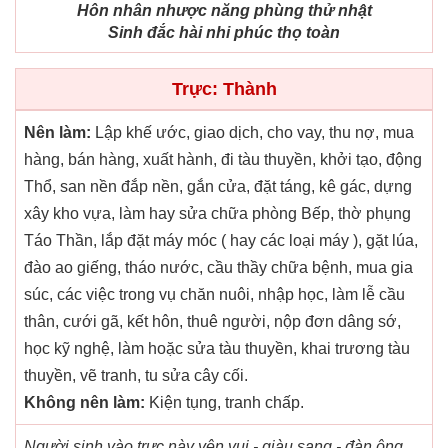
Hôn nhân nhược năng phùng thử nhật
Sinh đắc hài nhi phúc thọ toàn
Trực: Thành
Nên làm:
Lập khế ước, giao dịch, cho vay, thu nợ, mua
hàng, bán hàng, xuất hành, đi tàu thuyền, khởi tạo, động
Thổ, san nền đắp nền, gắn cửa, đặt táng, kê gác, dựng
xây kho vựa, làm hay sửa chữa phòng Bếp, thờ phụng
Táo Thần, lắp đặt máy móc ( hay các loại máy ), gặt lúa,
đào ao giếng, tháo nước, cầu thầy chữa bệnh, mua gia
súc, các việc trong vụ chăn nuôi, nhập học, làm lễ cầu
thân, cưới gã, kết hôn, thuê người, nộp đơn dâng sớ,
học kỹ nghệ, làm hoặc sửa tàu thuyền, khai trương tàu
thuyền, vẽ tranh, tu sửa cây cối.
Không nên làm:
Kiện tụng, tranh chấp.
Người sinh vào trực này yên vui - giàu sang - đàn ông