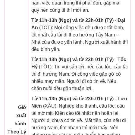
nạn, việc quan trọng thì phải đòn, gặp ma
quỷ nên cúng tế thì mới an.
Từ 11h-13h (Ngọ) và từ 23h-01h (Tý)
-
Đại
An
(TỐT): Mọi công việc đều được tốt lành,
tốt nhất cầu tài đi theo hướng Tây Nam –
Nhà cửa được yên lành. Người xuất hành thì
đều bình yên.
Từ 11h-13h (Ngọ) và từ 23h-01h (Tý)
-
Tốc
Hỷ
(TỐT): Tin vui sắp tới, nếu cầu lộc, cầu tài
thì đi hướng Nam. Đi công việc gặp gỡ có
nhiều may mắn. Người đi có tin về. Nếu
chăn nuôi đều gặp thuận lợi.
Từ 11h-13h (Ngọ) và từ 23h-01h (Tý)
-
Lưu
Niên
(XẤU): Nghiệp khó thành, cầu lộc, cầu
Giờ
tài mờ mịt. Kiện cáo tốt nhất nên hoãn lại.
xuất
Người đi chưa có tin về. Mất tiền, của nếu đi
hành
hướng Nam, tìm nhanh thì mới thấy. Nên
Theo Lý
phòng ngừa cãi cọ, mâu thuẫn hay miệng