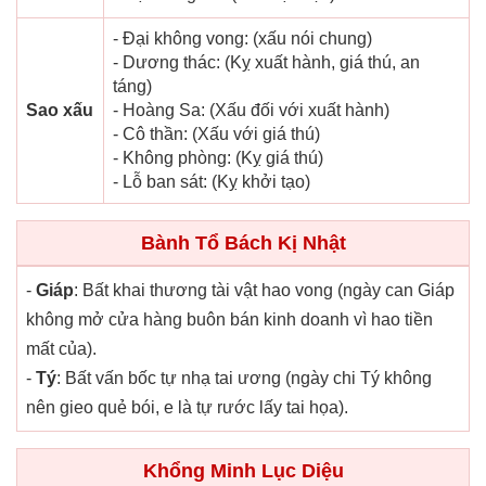
- Đại không vong: (xấu nói chung)
- Dương thác: (Kỵ xuất hành, giá thú, an
táng)
Sao xấu
- Hoàng Sa: (Xấu đối với xuất hành)
- Cô thần: (Xấu với giá thú)
- Không phòng: (Kỵ giá thú)
- Lỗ ban sát: (Kỵ khởi tạo)
Bành Tổ Bách Kị Nhật
-
Giáp
: Bất khai thương tài vật hao vong (ngày can Giáp
không mở cửa hàng buôn bán kinh doanh vì hao tiền
mất của).
-
Tý
: Bất vấn bốc tự nhạ tai ương (ngày chi Tý không
nên gieo quẻ bói, e là tự rước lấy tai họa).
Khổng Minh Lục Diệu