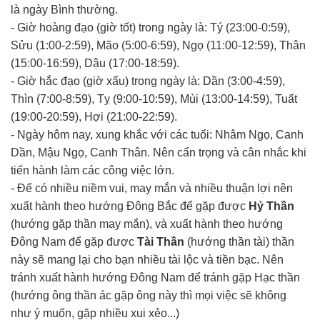
là ngày Bình thường.
- Giờ hoàng đạo (giờ tốt) trong ngày là: Tý (23:00-0:59),
Sửu (1:00-2:59), Mão (5:00-6:59), Ngọ (11:00-12:59), Thân
(15:00-16:59), Dậu (17:00-18:59).
- Giờ hắc đạo (giờ xấu) trong ngày là: Dần (3:00-4:59),
Thìn (7:00-8:59), Tỵ (9:00-10:59), Mùi (13:00-14:59), Tuất
(19:00-20:59), Hợi (21:00-22:59).
- Ngày hôm nay, xung khắc với các tuổi: Nhâm Ngọ, Canh
Dần, Mậu Ngọ, Canh Thân. Nên cẩn trọng và cân nhắc khi
tiến hành làm các công việc lớn.
- Để có nhiều niềm vui, may mắn và nhiều thuận lợi nên
xuất hành theo hướng Đông Bắc để gặp được
Hỷ Thần
(hướng gặp thần may mắn), và xuất hành theo hướng
Đông Nam để gặp được
Tài Thần
(hướng thần tài) thần
này sẽ mang lại cho bạn nhiều tài lộc và tiền bạc. Nên
tránh xuất hành hướng Đông Nam để tránh gặp Hạc thần
(hướng ông thần ác gặp ông này thì mọi việc sẽ không
như ý muốn, gặp nhiều xui xẻo...)