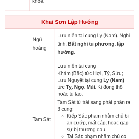
khỏe.
Khai Sơn Lập Hướng
Lưu niên tại cung Ly (Nam). Nghi
Ngũ
tĩnh.
Bất nghi tu phương, lập
hoàng
hướng
.
Lưu niên tại cung
Khảm (Bắc) tức Hợi, Tý, Sửu;
Lưu Nguyệt tại cung
Ly (Nam)
tức
Tỵ
,
Ngọ
,
Mùi
. Kị động thổ
hoặc tu tạo.
Tam Sát từ trái sang phải phân ra
3 cung:
Kiếp Sát: phạm nhằm chủ bị
Tam Sát
ăn cướp, mất cắp; hoặc gặp
sự bị thương đau.
Tai Sát: phạm nhằm chủ có