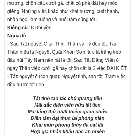
mương, chôn cất, cưới gả, chặt cỏ phá đất hay móc
giếng. Những việc khác như khai trương, xuất hành,
nhập học, làm ruộng và nuôi tằm cũng tốt .
Kiêng cữ:
Đi thuyền.
Ngoại lệ:
- Sao Tất nguyệt Ô tại Thìn, Thân và Tý đều tốt. Tại
Thân hiệu là Nguyệt Quải Khôn Sơn, tức là trăng treo
đầu núi Tây Nam nên rất là tốt. Sao Tất Đăng Viên ở
ngày Thân việc cưới gã hay chôn cất là 2 việc ĐẠI KIẾT.
- Tất: nguyệt ô (con quạ): Nguyệt tinh, sao tốt. Trăm việc
đều được tốt đẹp.
Tất tinh tạo tác chủ quang tiền
Mãi dắc điền viên hữu lật tiền
Mai táng thử nhật thiêm quan chức
Điền tàm đại thực lai phong niên
Khai môn phóng thủy đa cát lật
Hợp gia nhân khẩu đắc an nhiên