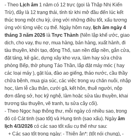
- Theo
Lịch âm
1 năm có 12 trực (gọi là Thập Nhị Kiến
Trừ), đây là 12 trạng thái, tính từ khi mở đầu đến lúc kết
thúc trong một chu kỳ, ứng với những điều tốt, xấu tương
ứng với từng việc cụ thể. Ngày hôm nay,
lịch âm ngày 4
tháng 3 năm 2026
là
Trực Thành
(Nên lập khế ước, giao
dịch, cho vay, thu nợ, mua hàng, bán hàng, xuất hành, đi
tàu thuyền, khởi tạo, động Thổ, san nền đắp nền, gắn cửa,
đặt táng, kê gác, dựng xây kho vựa, làm hay sửa chữa
phòng Bếp, thờ phụng Táo Thần, lắp đặt máy móc ( hay
các loại máy ), gặt lúa, đào ao giếng, tháo nước, cầu thầy
chữa bệnh, mua gia súc, các việc trong vụ chăn nuôi, nhập
học, làm lễ cầu thân, cưới gã, kết hôn, thuê người, nộp
đơn dâng sớ, học kỹ nghệ, làm hoặc sửa tàu thuyền, khai
trương tàu thuyền, vẽ tranh, tu sửa cây cối).
- Theo Ngọc hạp thông thư, mỗi ngày có nhiều sao, trong
đó có Cát tinh (sao tốt) và Hung tinh (sao xấu). Ngày
âm
lịch 4/3/2026
có các sao tốt xấu cụ thể như sau:
+ Các sao tốt trong ngày: - Thiên ân*: (tốt nói chung), -