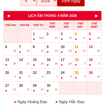
Xem ngay
◄
►
LỊCH ÂM THÁNG 4 NĂM 2026
THỨ
THỨ
THỨ
CHỦ
THỨ HAI
THỨ BA
THỨ TƯ
NĂM
SÁU
BẢY
NHẬT
1
2
3
4
5
14/2
15
16
17
18
●
○
●
●
●
6
7
8
9
10
11
12
19
20
21
22
23
24
25
○
●
○
●
●
●
○
13
14
15
16
17
18
19
26
27
28
29
1/3
2
3
●
○
●
●
●
●
●
20
21
22
23
24
25
26
4
5
6
7
8
9
10
○
●
○
○
●
●
○
27
28
29
30
11
12
13
14
●
○
●
●
●
Ngày Hoàng Đạo
●
Ngày Hắc Đạo