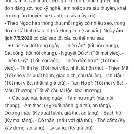
học, làm lễ cầu thân, cưới gã, kết hôn, thuê người, nộp
đơn dâng sớ, học kỹ nghệ, làm hoặc sửa tàu thuyền, khai
trương tàu thuyền, vẽ tranh, tu sửa cây cối).
- Theo Ngọc hạp thông thư, mỗi ngày có nhiều sao, trong
đó có Cát tinh (sao tốt) và Hung tinh (sao xấu). Ngày
âm
lịch 7/5/2026
có các sao tốt xấu cụ thể như sau:
+ Các sao tốt trong ngày: - Thiên ân*: (tốt nói chung), -
Sát cống: (tốt nói chung), - Nguyệt Đức*: (Tốt mọi việc), -
Thiên Quý*: (Tốt mọi việc), - Thiên đức hợp*: (Tốt mọi
việc), - Thiên hỷ: (Tốt mọi việc, nhất là hôn thú), - Thiên Mã:
(Tốt cho việc xuất hành, giao dịch, cầu tài lộc), - Ích Hậu:
(Tốt mọi việc, nhất là giá thú), - Tam Hợp*: (Tốt mọi việc), -
Mẫu Thương: (Tốt về cầu tài lộc, khai trương).
+ Các sao xấu trong ngày: - Tam nương*: (xấu nói
chung), - Âm thác: (Kỵ xuất hành, giá thú, an táng), -
Dương thác: (Kỵ xuất hành, giá thú, an táng), - Bạch hổ:
(Kỵ mai táng), - Cô thần: (Xấu với giá thú), - Thổ cẩm: (Kỵ
xây dựng, an táng), - Ly sàng: (Kỵ giá thú).