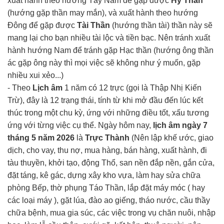
xuất hành theo hướng Tây Nam để gặp được
Hỷ Thần
(hướng gặp thần may mắn), và xuất hành theo hướng
Đông để gặp được
Tài Thần
(hướng thần tài) thần này sẽ
mang lại cho bạn nhiều tài lộc và tiền bạc. Nên tránh xuất
hành hướng Nam để tránh gặp Hạc thần (hướng ông thần
ác gặp ông này thì mọi việc sẽ không như ý muốn, gặp
nhiều xui xẻo...)
- Theo
Lịch âm
1 năm có 12 trực (gọi là Thập Nhị Kiến
Trừ), đây là 12 trạng thái, tính từ khi mở đầu đến lúc kết
thúc trong một chu kỳ, ứng với những điều tốt, xấu tương
ứng với từng việc cụ thể. Ngày hôm nay,
lịch âm ngày 7
tháng 5 năm 2026
là
Trực Thành
(Nên lập khế ước, giao
dịch, cho vay, thu nợ, mua hàng, bán hàng, xuất hành, đi
tàu thuyền, khởi tạo, động Thổ, san nền đắp nền, gắn cửa,
đặt táng, kê gác, dựng xây kho vựa, làm hay sửa chữa
phòng Bếp, thờ phụng Táo Thần, lắp đặt máy móc ( hay
các loại máy ), gặt lúa, đào ao giếng, tháo nước, cầu thầy
chữa bệnh, mua gia súc, các việc trong vụ chăn nuôi, nhập