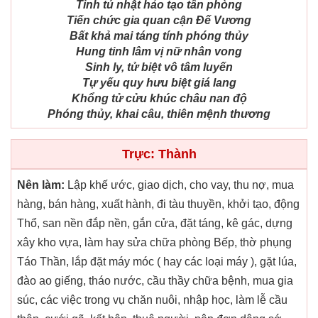
Tinh tú nhật hảo tạo tân phòng
Tiến chức gia quan cận Đế Vương
Bất khả mai táng tính phóng thủy
Hung tinh lâm vị nữ nhân vong
Sinh ly, tử biệt vô tâm luyến
Tự yếu quy hưu biệt giá lang
Khổng tử cửu khúc châu nan độ
Phóng thủy, khai câu, thiên mệnh thương
Trực: Thành
Nên làm:
Lập khế ước, giao dịch, cho vay, thu nợ, mua
hàng, bán hàng, xuất hành, đi tàu thuyền, khởi tạo, động
Thổ, san nền đắp nền, gắn cửa, đặt táng, kê gác, dựng
xây kho vựa, làm hay sửa chữa phòng Bếp, thờ phụng
Táo Thần, lắp đặt máy móc ( hay các loại máy ), gặt lúa,
đào ao giếng, tháo nước, cầu thầy chữa bệnh, mua gia
súc, các việc trong vụ chăn nuôi, nhập học, làm lễ cầu