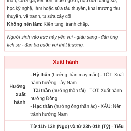
thân, cưới gã, kết hôn, thuê người, nộp đơn dâng sớ,
học kỹ nghệ, làm hoặc sửa tàu thuyền, khai trương tàu
thuyền, vẽ tranh, tu sửa cây cối.
Không nên làm:
Kiện tụng, tranh chấp.
Người sinh vào trực này yên vui - giàu sang - đàn ông
lịch sự - đàn bà buồn vui thất thường.
Xuất hành
-
Hỷ thần
(hướng thần may mắn) - TỐT: Xuất
hành hướng Tây Nam
Hướng
-
Tài thần
(hướng thần tài) - TỐT: Xuất hành
xuất
hướng Đông
hành
-
Hạc thần
(hướng ông thần ác) - XẤU: Nên
tránh hướng Nam
Từ 11h-13h (Ngọ) và từ 23h-01h (Tý)
-
Tiểu