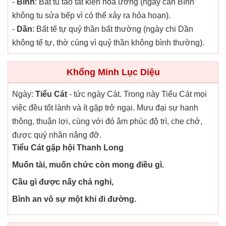
-
Bính
: Bất tu táo tất kiến hỏa ương (ngày can Bính
không tu sửa bếp vì có thể xảy ra hỏa hoạn).
-
Dần
: Bất tế tự quỷ thần bất thường (ngày chi Dần
không tế tự, thờ cúng vì quỷ thần không bình thường).
Khổng Minh Lục Diệu
Ngày:
Tiểu Cát
- tức ngày Cát. Trong này Tiểu Cát mọi
việc đều tốt lành và ít gặp trở ngại. Mưu đại sự hanh
thông, thuận lợi, cùng với đó âm phúc độ trì, che chở,
được quý nhân nâng đỡ.
Tiểu Cát gặp hội Thanh Long
Muốn tài, muốn chức còn mong điều gì.
Cầu gì được nấy chả nghi,
Bình an vô sự một khi đi đường.