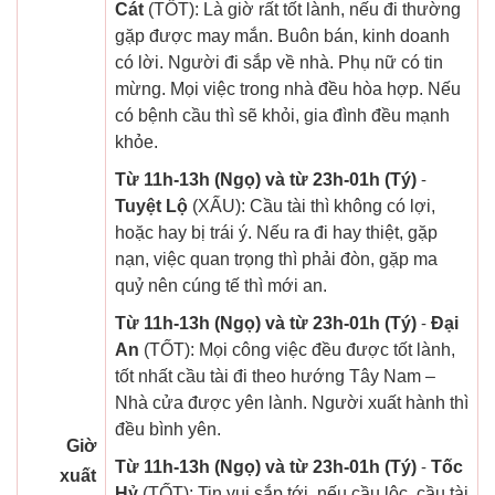
Cát
(TỐT): Là giờ rất tốt lành, nếu đi thường
gặp được may mắn. Buôn bán, kinh doanh
có lời. Người đi sắp về nhà. Phụ nữ có tin
mừng. Mọi việc trong nhà đều hòa hợp. Nếu
có bệnh cầu thì sẽ khỏi, gia đình đều mạnh
khỏe.
Từ 11h-13h (Ngọ) và từ 23h-01h (Tý)
-
Tuyệt Lộ
(XẤU): Cầu tài thì không có lợi,
hoặc hay bị trái ý. Nếu ra đi hay thiệt, gặp
nạn, việc quan trọng thì phải đòn, gặp ma
quỷ nên cúng tế thì mới an.
Từ 11h-13h (Ngọ) và từ 23h-01h (Tý)
-
Đại
An
(TỐT): Mọi công việc đều được tốt lành,
tốt nhất cầu tài đi theo hướng Tây Nam –
Nhà cửa được yên lành. Người xuất hành thì
đều bình yên.
Giờ
Từ 11h-13h (Ngọ) và từ 23h-01h (Tý)
-
Tốc
xuất
Hỷ
(TỐT): Tin vui sắp tới, nếu cầu lộc, cầu tài