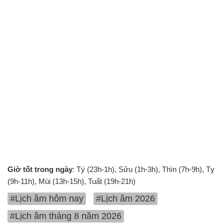
Giờ tốt trong ngày
: Tý (23h-1h), Sửu (1h-3h), Thìn (7h-9h), Tỵ
(9h-11h), Mùi (13h-15h), Tuất (19h-21h)
#Lịch âm hôm nay
#Lịch âm 2026
#Lịch âm tháng 8 năm 2026