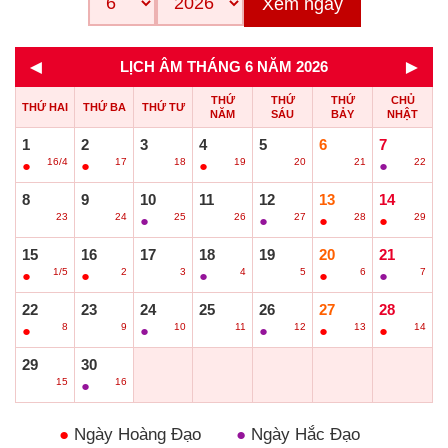
Xem ngay
◄
►
LỊCH ÂM THÁNG 6 NĂM 2026
THỨ
THỨ
THỨ
CHỦ
THỨ HAI
THỨ BA
THỨ TƯ
NĂM
SÁU
BẢY
NHẬT
1
2
3
4
5
6
7
16/4
17
18
19
20
21
22
●
●
○
●
○
○
●
8
9
10
11
12
13
14
23
24
25
26
27
28
29
○
○
●
○
●
●
●
15
16
17
18
19
20
21
1/5
2
3
4
5
6
7
●
●
○
●
○
●
●
22
23
24
25
26
27
28
8
9
10
11
12
13
14
●
○
●
○
●
●
●
29
30
15
16
○
●
●
Ngày Hoàng Đạo
●
Ngày Hắc Đạo