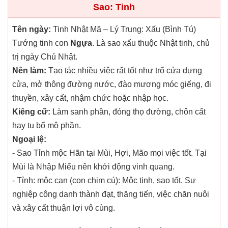
Sao: Tinh
Tên ngày:
Tinh Nhật Mã – Lý Trung: Xấu (Bình Tú)
Tướng tinh con
Ngựa
. Là sao xấu thuộc Nhật tinh, chủ
trị ngày Chủ Nhật.
Nên làm:
Tạo tác nhiều việc rất tốt như trổ cửa dựng
cửa, mở thông đường nước, đào mương móc giếng, đi
thuyền, xây cất, nhậm chức hoặc nhập học.
Kiêng cữ:
Làm sanh phần, đóng thọ đường, chôn cất
hay tu bổ mộ phần.
Ngoại lệ:
- Sao Tỉnh mộc Hãn tại Mùi, Hợi, Mão mọi việc tốt. Tại
Mùi là Nhập Miếu nên khởi động vinh quang.
- Tỉnh: mộc can (con chim cú): Mộc tinh, sao tốt. Sự
nghiệp công danh thành đạt, thăng tiến, việc chăn nuôi
và xây cất thuận lợi vô cùng.