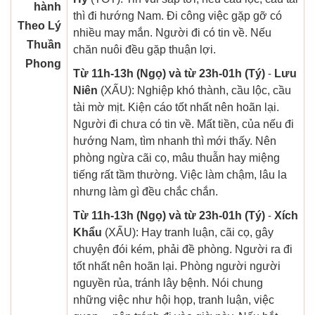
hành
thì đi hướng Nam. Đi công việc gặp gỡ có
Theo Lý
nhiều may mắn. Người đi có tin về. Nếu
Thuần
chăn nuôi đều gặp thuận lợi.
Phong
Từ 11h-13h (Ngọ) và từ 23h-01h (Tý)
-
Lưu
Niên
(XẤU): Nghiệp khó thành, cầu lộc, cầu
tài mờ mịt. Kiện cáo tốt nhất nên hoãn lại.
Người đi chưa có tin về. Mất tiền, của nếu đi
hướng Nam, tìm nhanh thì mới thấy. Nên
phòng ngừa cãi cọ, mâu thuẫn hay miệng
tiếng rất tầm thường. Việc làm chậm, lâu la
nhưng làm gì đều chắc chắn.
Từ 11h-13h (Ngọ) và từ 23h-01h (Tý)
-
Xích
Khẩu
(XẤU): Hay tranh luận, cãi cọ, gây
chuyện đói kém, phải đề phòng. Người ra đi
tốt nhất nên hoãn lại. Phòng người người
nguyền rủa, tránh lây bệnh. Nói chung
những việc như hội họp, tranh luận, việc