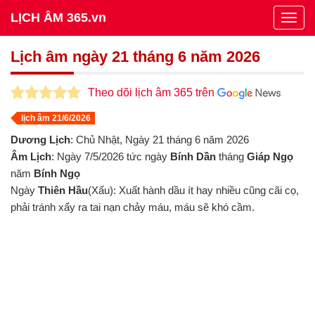
LỊCH ÂM 365.vn
Togg
navig
Lịch âm ngày 21 tháng 6 năm 2026
Theo dõi lịch âm 365 trên
lịch âm 21/6/2026
Dương Lịch
: Chủ Nhật, Ngày 21 tháng 6 năm 2026
Âm Lịch
: Ngày 7/5/2026 tức ngày
Bính Dần
tháng
Giáp Ngọ
năm
Bính Ngọ
Ngày
Thiên Hầu
(Xấu): Xuất hành dầu ít hay nhiều cũng cãi cọ,
phải tránh xẩy ra tai nạn chảy máu, máu sẽ khó cầm.