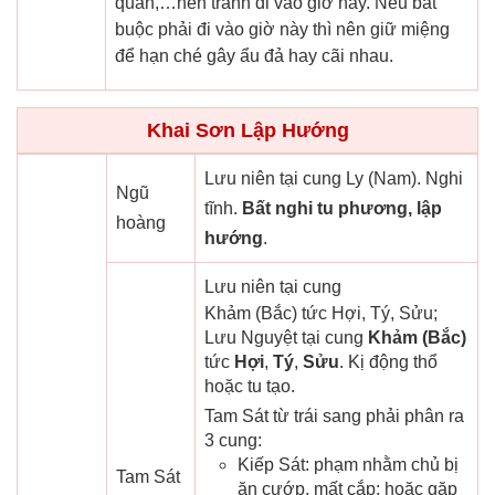
quan,…nên tránh đi vào giờ này. Nếu bắt
buộc phải đi vào giờ này thì nên giữ miệng
để hạn ché gây ẩu đả hay cãi nhau.
Khai Sơn Lập Hướng
Lưu niên tại cung Ly (Nam). Nghi
Ngũ
tĩnh.
Bất nghi tu phương, lập
hoàng
hướng
.
Lưu niên tại cung
Khảm (Bắc) tức Hợi, Tý, Sửu;
Lưu Nguyệt tại cung
Khảm (Bắc)
tức
Hợi
,
Tý
,
Sửu
. Kị động thổ
hoặc tu tạo.
Tam Sát từ trái sang phải phân ra
3 cung:
Kiếp Sát: phạm nhằm chủ bị
Tam Sát
ăn cướp, mất cắp; hoặc gặp