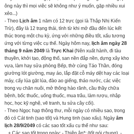
ông này thì mọi việc sẽ không như ý muốn, gặp nhiều xui
xẻo...)
- Theo
Lịch âm
1 năm có 12 trực (gọi là Thập Nhị Kiến
Trừ), đây là 12 trạng thái, tính từ khi mở đầu đến lúc kết
thúc trong một chu kỳ, ứng với những điều tốt, xấu tương
ứng với từng việc cụ thể. Ngày hôm nay,
lịch âm ngày 28
tháng 9 năm 2049
là
Trực Khai
(Nên xuất hành, đi tàu
thuyền, khởi tạo, động thổ, san nền đắp nền, dựng xây kho
vựa, làm hay sửa phòng Bếp, thờ cúng Táo Thần, đóng
giường lót giường, may áo, lắp đặt cỗ máy dệt hay các loại
máy, cấy lúa gặt lúa, đào ao giếng, tháo nước, các việc
trong vụ chăn nuôi, mở thông hào rãnh, cầu thầy chữa
bệnh, bốc thuốc, uống thuốc, mua trâu, làm rượu, nhập
học, học kỹ nghệ, vẽ tranh, tu sửa cây cối).
- Theo Ngọc hạp thông thư, mỗi ngày có nhiều sao, trong
đó có Cát tinh (sao tốt) và Hung tinh (sao xấu). Ngày
âm
lịch 28/9/2049
có các sao tốt xấu cụ thể như sau:
+ Các sao tốt trong ngày: - Thiên ân*: (tốt nói chung), -