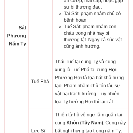
ăn cướp, mất cắp; hoặc gặp
sự bị thương đau.
Tai Sát: phạm nhằm chủ có
bệnh hoạn
Tuế Sát: phạm nhằm con
Sát
cháu trong nhà hay bị
Phương
thương tật. Ngay cả súc vật
Năm Tỵ
cũng ảnh hưởng.
Thái Tuế tại cung Tỵ và cung
xung là Tuế Phá tại cung
Hợi
.
Phương Hợi là tọa bất khả hưng
Tuế Phá
tạo. Phạm nhằm chủ tổn tài, sự
vật hại trạch trường. Tuy nhiên,
tọa Tỵ hướng Hợi thì lại cát.
Thiên tử hộ vệ ngự lâm quân tại
cung
Khôn (Tây Nam)
. Cung này
Lực Sĩ
bất nghi hưng tạo trong năm Tỵ.