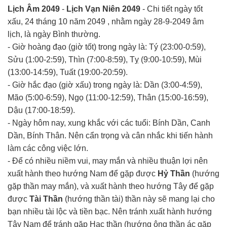
Lịch Âm 2049
-
Lịch Vạn Niên 2049
- Chi tiết ngày tốt
xấu, 24 tháng 10 năm 2049 , nhằm ngày 28-9-2049 âm
lịch, là ngày Bình thường.
- Giờ hoàng đạo (giờ tốt) trong ngày là: Tý (23:00-0:59),
Sửu (1:00-2:59), Thìn (7:00-8:59), Tỵ (9:00-10:59), Mùi
(13:00-14:59), Tuất (19:00-20:59).
- Giờ hắc đạo (giờ xấu) trong ngày là: Dần (3:00-4:59),
Mão (5:00-6:59), Ngọ (11:00-12:59), Thân (15:00-16:59),
Dậu (17:00-18:59).
- Ngày hôm nay, xung khắc với các tuổi: Bính Dần, Canh
Dần, Bính Thân. Nên cẩn trọng và cân nhắc khi tiến hành
làm các công việc lớn.
- Để có nhiều niềm vui, may mắn và nhiều thuận lợi nên
xuất hành theo hướng Nam để gặp được
Hỷ Thần
(hướng
gặp thần may mắn), và xuất hành theo hướng Tây để gặp
được
Tài Thần
(hướng thần tài) thần này sẽ mang lại cho
bạn nhiều tài lộc và tiền bạc. Nên tránh xuất hành hướng
Tây Nam để tránh gặp Hạc thần (hướng ông thần ác gặp