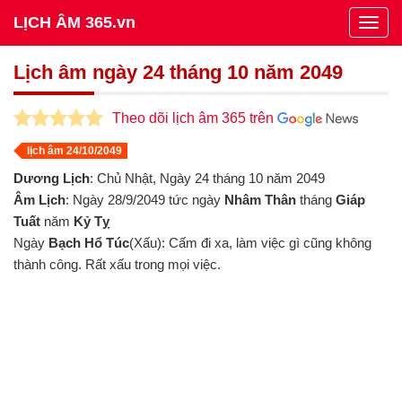
LỊCH ÂM 365.vn
Togg
navig
Lịch âm ngày 24 tháng 10 năm 2049
Theo dõi lịch âm 365 trên
lịch âm 24/10/2049
Dương Lịch
: Chủ Nhật, Ngày 24 tháng 10 năm 2049
Âm Lịch
: Ngày 28/9/2049 tức ngày
Nhâm Thân
tháng
Giáp
Tuất
năm
Kỷ Tỵ
Ngày
Bạch Hổ Túc
(Xấu): Cấm đi xa, làm việc gì cũng không
thành công. Rất xấu trong mọi việc.