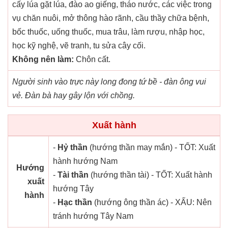
cấy lúa gặt lúa, đào ao giếng, tháo nước, các việc trong
vụ chăn nuôi, mở thông hào rãnh, cầu thầy chữa bệnh,
bốc thuốc, uống thuốc, mua trâu, làm rượu, nhập học,
học kỹ nghệ, vẽ tranh, tu sửa cây cối.
Không nên làm:
Chôn cất.
Người sinh vào trực này long đong tứ bề - đàn ông vui
vẻ. Đàn bà hay gây lộn với chồng.
Xuất hành
-
Hỷ thần
(hướng thần may mắn) - TỐT: Xuất
hành hướng Nam
Hướng
-
Tài thần
(hướng thần tài) - TỐT: Xuất hành
xuất
hướng Tây
hành
-
Hạc thần
(hướng ông thần ác) - XẤU: Nên
tránh hướng Tây Nam