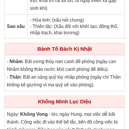
trực khai thì rất tốt tức là ngày thiên xá gặp
sinh khí)
- Hỏa tinh: (xấu nói chung)
Sao xấu
- Thiên tặc: (Xấu đối với khởi tạo, động thổ,
nhập trạch, khai trương)
Bành Tổ Bách Kị Nhật
-
Nhâm
: Bất ương thủy nan canh đê phòng (ngày can
Nhâm không tháo nước khó canh phòng đê điều).
-
Thân
: Bất an sàng quỷ túy nhập phòng (ngày chi Thân
không kê giường vì ma quỷ sẽ vào phòng).
Khổng Minh Lục Diệu
Ngày:
Không Vong
- tức ngày Hung, mọi việc dễ bất
thành. Công việc đi vào thế bế tắc, tiến độ công việc bị