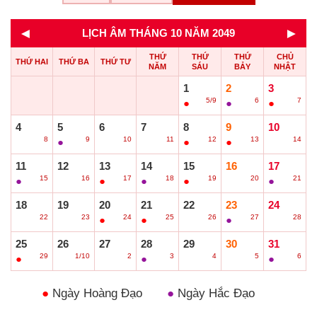
◄
►
LỊCH ÂM THÁNG 10 NĂM 2049
THỨ
THỨ
THỨ
CHỦ
THỨ HAI
THỨ BA
THỨ TƯ
NĂM
SÁU
BẢY
NHẬT
1
2
3
5/9
6
7
●
●
●
4
5
6
7
8
9
10
8
9
10
11
12
13
14
○
●
○
○
●
●
○
11
12
13
14
15
16
17
15
16
17
18
19
20
21
●
○
●
●
●
○
●
18
19
20
21
22
23
24
22
23
24
25
26
27
28
○
○
●
●
○
●
○
25
26
27
28
29
30
31
29
1/10
2
3
4
5
6
●
○
○
●
○
○
●
●
Ngày Hoàng Đạo
●
Ngày Hắc Đạo