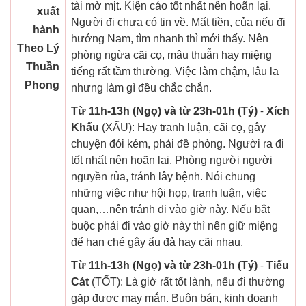
tài mờ mịt. Kiện cáo tốt nhất nên hoãn lại.
xuất
Người đi chưa có tin về. Mất tiền, của nếu đi
hành
hướng Nam, tìm nhanh thì mới thấy. Nên
Theo Lý
phòng ngừa cãi cọ, mâu thuẫn hay miệng
Thuần
tiếng rất tầm thường. Việc làm chậm, lâu la
Phong
nhưng làm gì đều chắc chắn.
Từ 11h-13h (Ngọ) và từ 23h-01h (Tý)
-
Xích
Khẩu
(XẤU): Hay tranh luận, cãi cọ, gây
chuyện đói kém, phải đề phòng. Người ra đi
tốt nhất nên hoãn lại. Phòng người người
nguyền rủa, tránh lây bệnh. Nói chung
những việc như hội họp, tranh luận, việc
quan,…nên tránh đi vào giờ này. Nếu bắt
buộc phải đi vào giờ này thì nên giữ miệng
để hạn ché gây ẩu đả hay cãi nhau.
Từ 11h-13h (Ngọ) và từ 23h-01h (Tý)
-
Tiểu
Cát
(TỐT): Là giờ rất tốt lành, nếu đi thường
gặp được may mắn. Buôn bán, kinh doanh