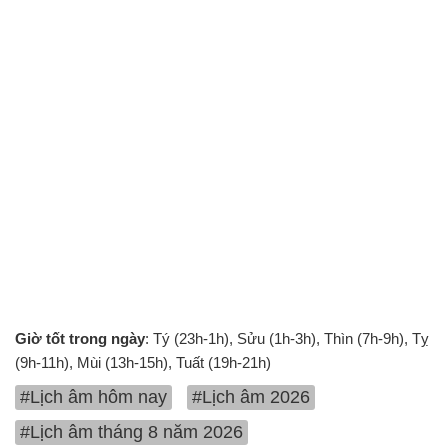
Giờ tốt trong ngày
: Tý (23h-1h), Sửu (1h-3h), Thìn (7h-9h), Tỵ
(9h-11h), Mùi (13h-15h), Tuất (19h-21h)
#Lịch âm hôm nay
#Lịch âm 2026
#Lịch âm tháng 8 năm 2026