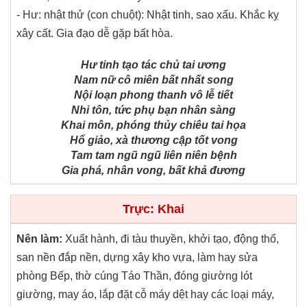
- Hư: nhật thử (con chuột): Nhật tinh, sao xấu. Khắc kỵ
xây cất. Gia đạo dễ gặp bất hòa.
Hư tinh tạo tác chủ tai ương
Nam nữ cô miên bất nhất song
Nội loạn phong thanh vô lễ tiết
Nhi tôn, tức phụ bạn nhân sàng
Khai môn, phóng thủy chiêu tai họa
Hổ giảo, xà thương cập tốt vong
Tam tam ngũ ngũ liên niên bệnh
Gia phá, nhân vong, bất khả đương
Trực: Khai
Nên làm:
Xuất hành, đi tàu thuyền, khởi tạo, động thổ,
san nền đắp nền, dựng xây kho vựa, làm hay sửa
phòng Bếp, thờ cúng Táo Thần, đóng giường lót
giường, may áo, lắp đặt cỗ máy dệt hay các loại máy,