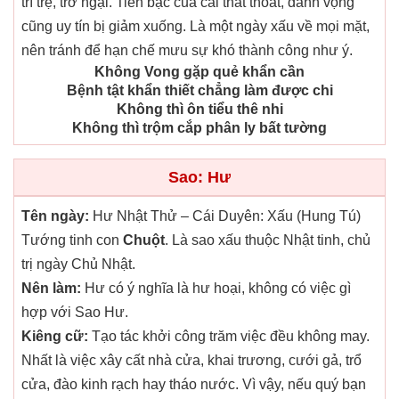
trì trệ, trở ngại. Tiền bạc của cải thất thoát, danh vọng
cũng uy tín bị giảm xuống. Là một ngày xấu về mọi mặt,
nên tránh để hạn chế mưu sự khó thành công như ý.
Không Vong gặp quẻ khẩn cần
Bệnh tật khẩn thiết chẳng làm được chi
Không thì ôn tiểu thê nhi
Không thì trộm cắp phân ly bất tường
Sao: Hư
Tên ngày:
Hư Nhật Thử – Cái Duyên: Xấu (Hung Tú)
Tướng tinh con
Chuột
. Là sao xấu thuộc Nhật tinh, chủ
trị ngày Chủ Nhật.
Nên làm:
Hư có ý nghĩa là hư hoại, không có việc gì
hợp với Sao Hư.
Kiêng cữ:
Tạo tác khởi công trăm việc đều không may.
Nhất là việc xây cất nhà cửa, khai trương, cưới gả, trổ
cửa, đào kinh rạch hay tháo nước. Vì vậy, nếu quý bạn