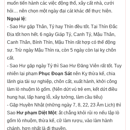
muốn tiến hành các việc động thổ, xây cất nhà, cưới
hỏi… nên chọn một ngày đại cát khác để thực hiện.
Ngoại lệ:
- Sao Hư gặp Thân, Tý hay Thìn đều tốt. Tại Thìn Đắc
Địa tốt hơn hết. 6 ngày Giáp Tý, Canh Tý, Mậu Thân,
Canh Thân, Bính Thìn, Mậu Thìn rất hợp có thể động
sự. Trừ ngày Mậu Thìn ra, còn 5 ngày còn lại kỵ chôn
cất.
- Sao Hư gặp ngày Tý thì Sao Hư Đăng Viên rất tốt. Tuy
nhiên lại phạm
Phục Đoạn Sát
nên Kỵ thừa kế, chia
lãnh gia tài sự nghiệp, chôn cất, xuất hành, khởi công
làm lò nhuộm lò gốm. (Nên dứt vú trẻ em, kết dứt điều
hung hại, lấp hang lỗ, xây tường, làm cầu tiêu)
- Gặp Huyền Nhật (những ngày 7, 8, 22, 23 Âm Lịch) thì
Sao
Hư phạm Diệt Một
: ắt chẳng khỏi rủi ro nếu lập lò
gốm lò nhuộm, thừa kế, cữ làm rượu, vào làm hành
chánh, hơn nhất là đi thuyền.