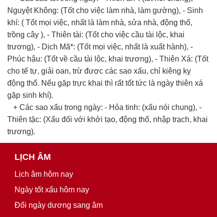
Nguyệt Không: (Tốt cho việc làm nhà, làm gường), - Sinh
khí: ( Tốt mọi việc, nhất là làm nhà, sửa nhà, động thổ,
trồng cây ), - Thiên tài: (Tốt cho việc cầu tài lộc, khai
trương), - Dịch Mã*: (Tốt mọi việc, nhất là xuất hành), -
Phúc hậu: (Tốt về cầu tài lộc, khai trương), - Thiên Xá: (Tốt
cho tế tự, giải oan, trừ được các sao xấu, chỉ kiêng kỵ
động thổ. Nếu gặp trực khai thì rất tốt tức là ngày thiên xá
gặp sinh khí).
+ Các sao xấu trong ngày: - Hỏa tinh: (xấu nói chung), -
Thiên tặc: (Xấu đối với khởi tạo, động thổ, nhập trạch, khai
trương).
LỊCH ÂM
Lịch âm hôm nay
Ngày tốt xấu hôm nay
Đổi ngày dương sang âm