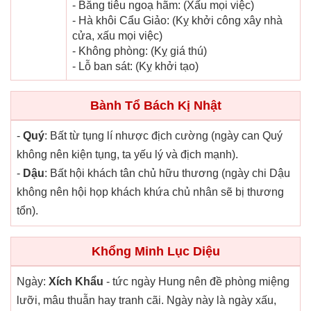
- Băng tiêu ngoạ hãm: (Xấu mọi việc)
- Hà khôi Cẩu Giảo: (Kỵ khởi công xây nhà
cửa, xấu mọi việc)
- Không phòng: (Kỵ giá thú)
- Lỗ ban sát: (Kỵ khởi tạo)
Bành Tổ Bách Kị Nhật
-
Quý
: Bất từ tụng lí nhược địch cường (ngày can Quý
không nên kiện tụng, ta yếu lý và địch mạnh).
-
Dậu
: Bất hội khách tân chủ hữu thương (ngày chi Dậu
không nên hội họp khách khứa chủ nhân sẽ bị thương
tổn).
Khổng Minh Lục Diệu
Ngày:
Xích Khẩu
- tức ngày Hung nên đề phòng miệng
lưỡi, mâu thuẫn hay tranh cãi. Ngày này là ngày xấu,