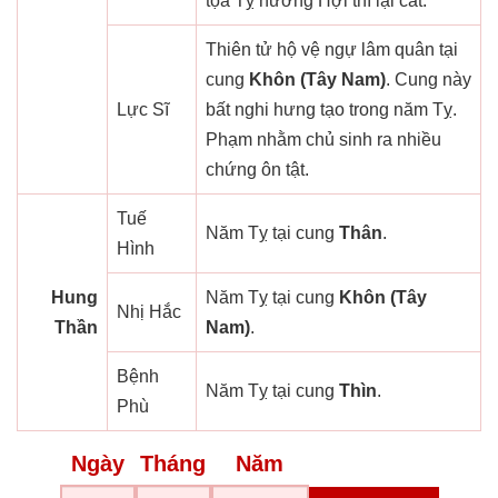
tọa Tỵ hướng Hợi thì lại cát.
Thiên tử hộ vệ ngự lâm quân tại
cung
Khôn (Tây Nam)
. Cung này
Lực Sĩ
bất nghi hưng tạo trong năm Tỵ.
Phạm nhằm chủ sinh ra nhiều
chứng ôn tật.
Tuế
Năm Tỵ tại cung
Thân
.
Hình
Hung
Năm Tỵ tại cung
Khôn (Tây
Nhị Hắc
Thần
Nam)
.
Bệnh
Năm Tỵ tại cung
Thìn
.
Phù
Ngày
Tháng
Năm