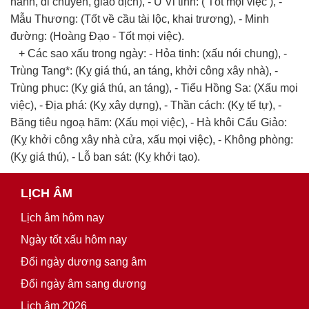
hành, di chuyển, giao dịch), - U Vi tinh: ( Tốt mọi việc ), -
Mẫu Thương: (Tốt về cầu tài lộc, khai trương), - Minh
đường: (Hoàng Đạo - Tốt mọi việc).
+ Các sao xấu trong ngày: - Hỏa tinh: (xấu nói chung), -
Trùng Tang*: (Kỵ giá thú, an táng, khởi công xây nhà), -
Trùng phục: (Kỵ giá thú, an táng), - Tiểu Hồng Sa: (Xấu mọi
việc), - Địa phá: (Kỵ xây dựng), - Thần cách: (Kỵ tế tự), -
Băng tiêu ngoạ hãm: (Xấu mọi việc), - Hà khôi Cẩu Giảo:
(Kỵ khởi công xây nhà cửa, xấu mọi việc), - Không phòng:
(Kỵ giá thú), - Lỗ ban sát: (Kỵ khởi tạo).
LỊCH ÂM
Lịch âm hôm nay
Ngày tốt xấu hôm nay
Đổi ngày dương sang âm
Đổi ngày âm sang dương
Lịch âm 2026