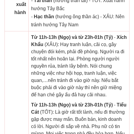
-
Tài thần
(hướng thần tài) - TỐT: Xuất hành
xuất
hướng Tây Bắc
hành
-
Hạc thần
(hướng ông thần ác) - XẤU: Nên
tránh hướng Tây Nam
Từ 11h-13h (Ngọ) và từ 23h-01h (Tý)
-
Xích
Khẩu
(XẤU): Hay tranh luận, cãi cọ, gây
chuyện đói kém, phải đề phòng. Người ra đi
tốt nhất nên hoãn lại. Phòng người người
nguyền rủa, tránh lây bệnh. Nói chung
những việc như hội họp, tranh luận, việc
quan,…nên tránh đi vào giờ này. Nếu bắt
buộc phải đi vào giờ này thì nên giữ miệng
để hạn ché gây ẩu đả hay cãi nhau.
Từ 11h-13h (Ngọ) và từ 23h-01h (Tý)
-
Tiểu
Cát
(TỐT): Là giờ rất tốt lành, nếu đi thường
gặp được may mắn. Buôn bán, kinh doanh
có lời. Người đi sắp về nhà. Phụ nữ có tin
mừng. Mọi việc trong nhà đều hòa hợp. Nếu