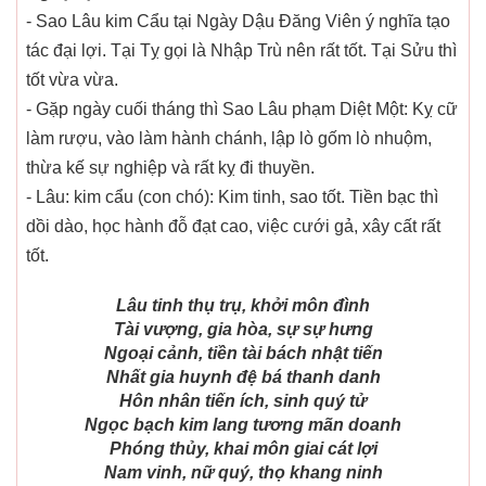
- Sao Lâu kim Cẩu tại Ngày Dậu Đăng Viên ý nghĩa tạo
tác đại lợi. Tại Tỵ gọi là Nhập Trù nên rất tốt. Tại Sửu thì
tốt vừa vừa.
- Gặp ngày cuối tháng thì Sao Lâu phạm Diệt Một: Kỵ cữ
làm rượu, vào làm hành chánh, lập lò gốm lò nhuộm,
thừa kế sự nghiệp và rất kỵ đi thuyền.
- Lâu: kim cẩu (con chó): Kim tinh, sao tốt. Tiền bạc thì
dồi dào, học hành đỗ đạt cao, việc cưới gả, xây cất rất
tốt.
Lâu tinh thụ trụ, khởi môn đình
Tài vượng, gia hòa, sự sự hưng
Ngoại cảnh, tiền tài bách nhật tiến
Nhất gia huynh đệ bá thanh danh
Hôn nhân tiến ích, sinh quý tử
Ngọc bạch kim lang tương mãn doanh
Phóng thủy, khai môn giai cát lợi
Nam vinh, nữ quý, thọ khang ninh