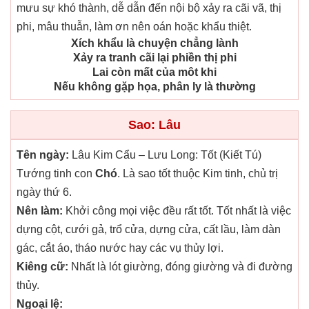
mưu sự khó thành, dễ dẫn đến nội bộ xảy ra cãi vã, thị
phi, mâu thuẫn, làm ơn nên oán hoặc khẩu thiệt.
Xích khẩu là chuyện chẳng lành
Xảy ra tranh cãi lại phiền thị phi
Lai còn mất của môt khi
Nếu không gặp họa, phân ly là thường
Sao: Lâu
Tên ngày:
Lâu Kim Cẩu – Lưu Long: Tốt (Kiết Tú)
Tướng tinh con
Chó
. Là sao tốt thuộc Kim tinh, chủ trị
ngày thứ 6.
Nên làm:
Khởi công mọi việc đều rất tốt. Tốt nhất là việc
dựng cột, cưới gả, trổ cửa, dựng cửa, cất lầu, làm dàn
gác, cắt áo, tháo nước hay các vụ thủy lợi.
Kiêng cữ:
Nhất là lót giường, đóng giường và đi đường
thủy.
Ngoại lệ: