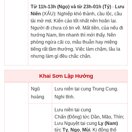
Từ 11h-13h (Ngọ) và từ 23h-01h (Tý)
-
Lưu
Niên
(XẤU): Nghiệp khó thành, cầu lộc, cầu
tài mờ mịt. Kiện cáo tốt nhất nên hoãn lại.
Người đi chưa có tin về. Mất tiền, của nếu đi
hướng Nam, tìm nhanh thì mới thấy. Nên
phòng ngừa cãi cọ, mâu thuẫn hay miệng
tiếng rất tầm thường. Việc làm chậm, lâu la
nhưng làm gì đều chắc chắn.
Khai Sơn Lập Hướng
Ngũ
Lưu niên tại cung Trung Cung.
hoàng
Nghi tĩnh.
Lưu niên tại cung
Chấn (Đông) tức Dần, Mão, Thìn;
Lưu Nguyệt tại cung
Ly (Nam)
tức
Tỵ
,
Ngọ
,
Mùi
. Kị động thổ