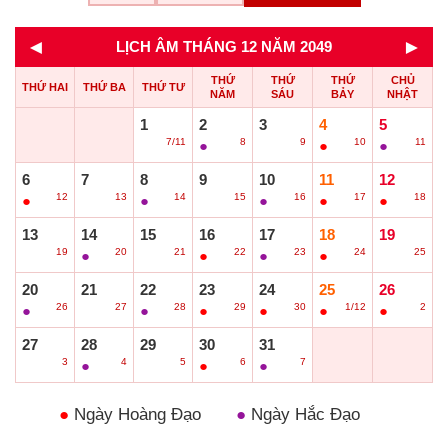
◄
►
LỊCH ÂM THÁNG 12 NĂM 2049
THỨ
THỨ
THỨ
CHỦ
THỨ HAI
THỨ BA
THỨ TƯ
NĂM
SÁU
BẢY
NHẬT
1
2
3
4
5
7/11
8
9
10
11
○
●
○
●
●
6
7
8
9
10
11
12
12
13
14
15
16
17
18
●
○
●
○
●
●
●
13
14
15
16
17
18
19
19
20
21
22
23
24
25
○
●
○
●
●
●
○
20
21
22
23
24
25
26
26
27
28
29
30
1/12
2
●
○
●
●
●
●
●
27
28
29
30
31
3
4
5
6
7
○
●
○
●
●
●
Ngày Hoàng Đạo
●
Ngày Hắc Đạo