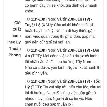
có bệnh cầu thì sẽ khỏi, gia đình đều mạnh
khỏe.
Từ 11h-13h (Ngọ) và từ 23h-01h (Tý)
-
Giờ
Tuyệt Lộ
(XẤU): Cầu tài thì không có lợi,
xuất
hoặc hay bị trái ý. Nếu ra đi hay thiệt, gặp
hành
nạn, việc quan trọng thì phải đòn, gặp ma
Theo Lý
quỷ nên cúng tế thì mới an.
Thuần
Từ 11h-13h (Ngọ) và từ 23h-01h (Tý)
-
Đại
Phong
An
(TỐT): Mọi công việc đều được tốt lành,
tốt nhất cầu tài đi theo hướng Tây Nam –
Nhà cửa được yên lành. Người xuất hành thì
đều bình yên.
Từ 11h-13h (Ngọ) và từ 23h-01h (Tý)
-
Tốc
Hỷ
(TỐT): Tin vui sắp tới, nếu cầu lộc, cầu tài
thì đi hướng Nam. Đi công việc gặp gỡ có
nhiều may mắn. Người đi có tin về. Nếu
chăn nuôi đều gặp thuận lợi.