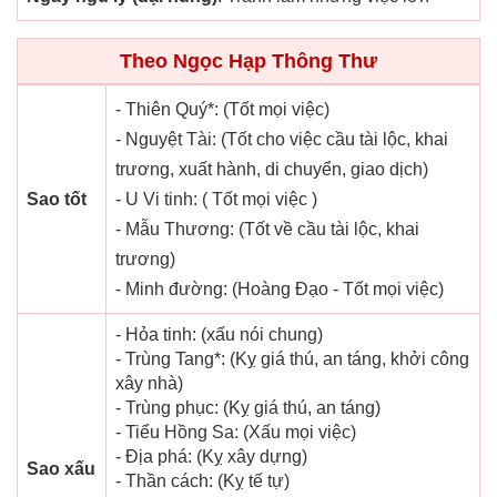
Theo Ngọc Hạp Thông Thư
- Thiên Quý*: (Tốt mọi việc)
- Nguyệt Tài: (Tốt cho việc cầu tài lộc, khai
trương, xuất hành, di chuyển, giao dịch)
Sao tốt
- U Vi tinh: ( Tốt mọi việc )
- Mẫu Thương: (Tốt về cầu tài lộc, khai
trương)
- Minh đường: (Hoàng Đạo - Tốt mọi việc)
- Hỏa tinh: (xấu nói chung)
- Trùng Tang*: (Kỵ giá thú, an táng, khởi công
xây nhà)
- Trùng phục: (Kỵ giá thú, an táng)
- Tiểu Hồng Sa: (Xấu mọi việc)
- Địa phá: (Kỵ xây dựng)
Sao xấu
- Thần cách: (Kỵ tế tự)