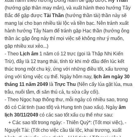
xuất hành theo hướng Đông Nam để gặp được
Hỷ Thần
(hướng gặp thần may mắn), và xuất hành theo hướng Tây
Bắc để gặp được
Tài Thần
(hướng thần tài) thần này sẽ
mang lại cho bạn nhiều tài lộc và tiền bạc. Nên tránh xuất
hành hướng Tây Nam để tránh gặp Hạc thần (hướng ông
thần ác gặp ông này thì mọi việc sẽ không như ý muốn,
gặp nhiều xui xẻo...)
- Theo
Lịch âm
1 năm có 12 trực (gọi là Thập Nhị Kiến
Trừ), đây là 12 trạng thái, tính từ khi mở đầu đến lúc kết
thúc trong một chu kỳ, ứng với những điều tốt, xấu tương
ứng với từng việc cụ thể. Ngày hôm nay,
lịch âm ngày 30
tháng 11 năm 2049
là
Trực Thu
(Nên cấy lúa gặt lúa, mua
trâu, nuôi tằm, đi săn thú cá, tu sửa cây cối).
- Theo Ngọc hạp thông thư, mỗi ngày có nhiều sao, trong
đó có Cát tinh (sao tốt) và Hung tinh (sao xấu). Ngày
âm
lịch 30/11/2049
có các sao tốt xấu cụ thể như sau:
+ Các sao tốt trong ngày: - Thiên Quý*: (Tốt mọi việc), -
Nguyệt Tài: (Tốt cho việc cầu tài lộc, khai trương, xuất