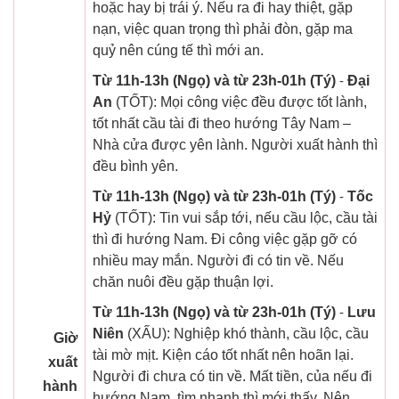
hoặc hay bị trái ý. Nếu ra đi hay thiệt, gặp
nạn, việc quan trọng thì phải đòn, gặp ma
quỷ nên cúng tế thì mới an.
Từ 11h-13h (Ngọ) và từ 23h-01h (Tý)
-
Đại
An
(TỐT): Mọi công việc đều được tốt lành,
tốt nhất cầu tài đi theo hướng Tây Nam –
Nhà cửa được yên lành. Người xuất hành thì
đều bình yên.
Từ 11h-13h (Ngọ) và từ 23h-01h (Tý)
-
Tốc
Hỷ
(TỐT): Tin vui sắp tới, nếu cầu lộc, cầu tài
thì đi hướng Nam. Đi công việc gặp gỡ có
nhiều may mắn. Người đi có tin về. Nếu
chăn nuôi đều gặp thuận lợi.
Từ 11h-13h (Ngọ) và từ 23h-01h (Tý)
-
Lưu
Niên
(XẤU): Nghiệp khó thành, cầu lộc, cầu
Giờ
tài mờ mịt. Kiện cáo tốt nhất nên hoãn lại.
xuất
Người đi chưa có tin về. Mất tiền, của nếu đi
hành
hướng Nam, tìm nhanh thì mới thấy. Nên