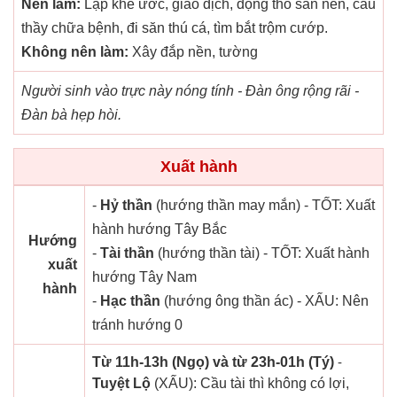
Nên làm:
Lập khế ước, giao dịch, động thổ san nền, cầu
thầy chữa bệnh, đi săn thú cá, tìm bắt trộm cướp.
Không nên làm:
Xây đắp nền, tường
Người sinh vào trực này nóng tính - Đàn ông rộng rãi -
Đàn bà hẹp hòi.
Xuất hành
-
Hỷ thần
(hướng thần may mắn) - TỐT: Xuất
hành hướng Tây Bắc
Hướng
-
Tài thần
(hướng thần tài) - TỐT: Xuất hành
xuất
hướng Tây Nam
hành
-
Hạc thần
(hướng ông thần ác) - XẤU: Nên
tránh hướng 0
Từ 11h-13h (Ngọ) và từ 23h-01h (Tý)
-
Tuyệt Lộ
(XẤU): Cầu tài thì không có lợi,