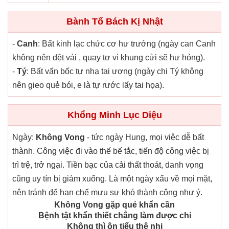
Bành Tổ Bách Kị Nhật
-
Canh
: Bất kinh lạc chức cơ hư trướng (ngày can Canh
không nên dệt vải , quay tơ vì khung cửi sẽ hư hỏng).
-
Tý
: Bất vấn bốc tự nhạ tai ương (ngày chi Tý không
nên gieo quẻ bói, e là tự rước lấy tai họa).
Khổng Minh Lục Diệu
Ngày:
Không Vong
- tức ngày Hung, mọi việc dễ bất
thành. Công việc đi vào thế bế tắc, tiến độ công việc bị
trì trệ, trở ngại. Tiền bạc của cải thất thoát, danh vọng
cũng uy tín bị giảm xuống. Là một ngày xấu về mọi mặt,
nên tránh để hạn chế mưu sự khó thành công như ý.
Không Vong gặp quẻ khẩn cần
Bệnh tật khẩn thiết chẳng làm được chi
Không thì ôn tiểu thê nhi