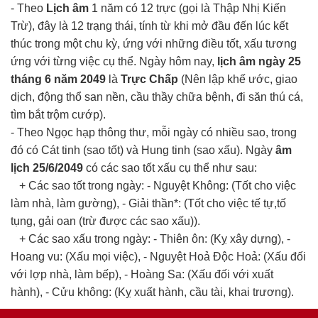
- Theo
Lịch âm
1 năm có 12 trực (gọi là Thập Nhị Kiến
Trừ), đây là 12 trạng thái, tính từ khi mở đầu đến lúc kết
thúc trong một chu kỳ, ứng với những điều tốt, xấu tương
ứng với từng việc cụ thể. Ngày hôm nay,
lịch âm ngày 25
tháng 6 năm 2049
là
Trực Chấp
(Nên lập khế ước, giao
dịch, động thổ san nền, cầu thầy chữa bệnh, đi săn thú cá,
tìm bắt trộm cướp).
- Theo Ngọc hạp thông thư, mỗi ngày có nhiều sao, trong
đó có Cát tinh (sao tốt) và Hung tinh (sao xấu). Ngày
âm
lịch 25/6/2049
có các sao tốt xấu cụ thể như sau:
+ Các sao tốt trong ngày: - Nguyệt Không: (Tốt cho việc
làm nhà, làm gường), - Giải thần*: (Tốt cho việc tế tự,tố
tụng, gải oan (trừ được các sao xấu)).
+ Các sao xấu trong ngày: - Thiên ôn: (Kỵ xây dựng), -
Hoang vu: (Xấu mọi việc), - Nguyệt Hoả Độc Hoả: (Xấu đối
với lợp nhà, làm bếp), - Hoàng Sa: (Xấu đối với xuất
hành), - Cửu không: (Kỵ xuất hành, cầu tài, khai trương).