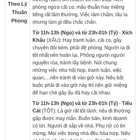
Theo Lý
phòng ngừa cãi cọ, mâu thuẫn hay miệng
Thuần
tiếng rất tầm thường. Việc làm chậm, lâu la
Phong
nhưng làm gì đều chắc chắn.
Từ 11h-13h (Ngọ) và từ 23h-01h (Tý)
-
Xích
Khẩu
(XẤU): Hay tranh luận, cãi cọ, gây
chuyện đói kém, phải đề phòng. Người ra đi
tốt nhất nên hoãn lại. Phòng người người
nguyền rủa, tránh lây bệnh. Nói chung
những việc như hội họp, tranh luận, việc
quan,…nên tránh đi vào giờ này. Nếu bắt
buộc phải đi vào giờ này thì nên giữ miệng
để hạn ché gây ẩu đả hay cãi nhau.
Từ 11h-13h (Ngọ) và từ 23h-01h (Tý)
-
Tiểu
Cát
(TỐT): Là giờ rất tốt lành, nếu đi thường
gặp được may mắn. Buôn bán, kinh doanh
có lời. Người đi sắp về nhà. Phụ nữ có tin
mừng. Mọi việc trong nhà đều hòa hợp. Nếu