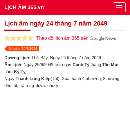
LỊCH ÂM 365.vn
Togg
navig
Lịch âm ngày 24 tháng 7 năm 2049
Theo dõi lịch âm 365 trên
lịch âm 24/7/2049
Dương Lịch
: Thứ Bảy, Ngày 24 tháng 7 năm 2049
Âm Lịch
: Ngày 25/6/2049 tức ngày
Canh Tý
tháng
Tân Mùi
năm
Kỷ Tỵ
Ngày
Thanh Long Kiếp
(Tốt): Xuất hành 4 phương, 8 hướng
đều tốt, trăm sự được như ý.