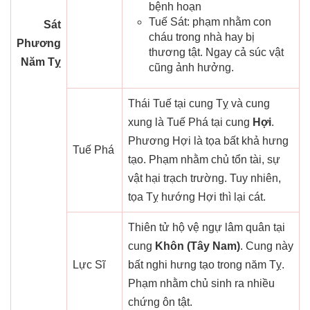
bệnh hoạn
Tuế Sát: phạm nhằm con
Sát
cháu trong nhà hay bị
Phương
thương tật. Ngay cả súc vật
Năm Tỵ
cũng ảnh hưởng.
Thái Tuế tại cung Tỵ và cung
xung là Tuế Phá tại cung
Hợi
.
Phương Hợi là tọa bất khả hưng
Tuế Phá
tạo. Phạm nhằm chủ tổn tài, sự
vật hại trạch trường. Tuy nhiên,
tọa Tỵ hướng Hợi thì lại cát.
Thiên tử hộ vệ ngự lâm quân tại
cung
Khôn (Tây Nam)
. Cung này
Lực Sĩ
bất nghi hưng tạo trong năm Tỵ.
Phạm nhằm chủ sinh ra nhiều
chứng ôn tật.