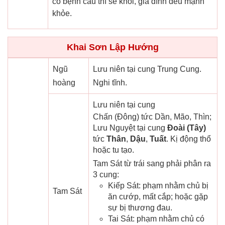
có bệnh cầu thì sẽ khỏi, gia đình đều mạnh
khỏe.
Khai Sơn Lập Hướng
Ngũ
Lưu niên tại cung Trung Cung.
hoàng
Nghi tĩnh.
Lưu niên tại cung
Chấn (Đông) tức Dần, Mão, Thìn;
Lưu Nguyệt tại cung
Đoài (Tây)
tức
Thân
,
Dậu
,
Tuất
. Kị động thổ
hoặc tu tạo.
Tam Sát từ trái sang phải phân ra
3 cung:
Kiếp Sát: phạm nhằm chủ bị
Tam Sát
ăn cướp, mất cắp; hoặc gặp
sự bị thương đau.
Tai Sát: phạm nhằm chủ có