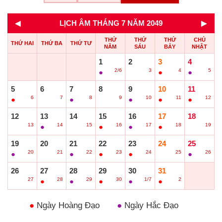
◄
►
LỊCH ÂM THÁNG 7 NĂM 2049
THỨ
THỨ
THỨ
CHỦ
THỨ HAI
THỨ BA
THỨ TƯ
NĂM
SÁU
BẢY
NHẬT
1
2
3
4
2/6
3
4
5
●
○
●
●
5
6
7
8
9
10
11
6
7
8
9
10
11
12
●
○
●
○
●
●
●
12
13
14
15
16
17
18
13
14
15
16
17
18
19
○
●
○
●
●
●
○
19
20
21
22
23
24
25
20
21
22
23
24
25
26
●
○
●
●
●
○
●
26
27
28
29
30
31
27
28
29
30
1/7
2
○
●
●
●
●
●
●
Ngày Hoàng Đạo
●
Ngày Hắc Đạo