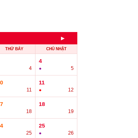
►
THỨ BẢY
CHỦ NHẬT
4
4
●
5
0
11
11
●
12
7
18
18
○
19
4
25
25
●
26