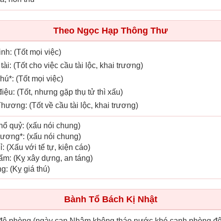
Theo Ngọc Hạp Thông Thư
tinh: (Tốt mọi việc)
 tài: (Tốt cho việc cầu tài lộc, khai trương)
hú*: (Tốt mọi việc)
điệu: (Tốt, nhưng gặp thụ tử thì xấu)
hương: (Tốt về cầu tài lộc, khai trương)
hổ quỷ: (xấu nói chung)
nương*: (xấu nói chung)
hỉ: (Xấu với tế tự, kiện cáo)
ẩm: (Kỵ xây dựng, an táng)
ng: (Kỵ giá thú)
Bành Tổ Bách Kị Nhật
 đê phòng (ngày can Nhâm không tháo nước khó canh phòng đê