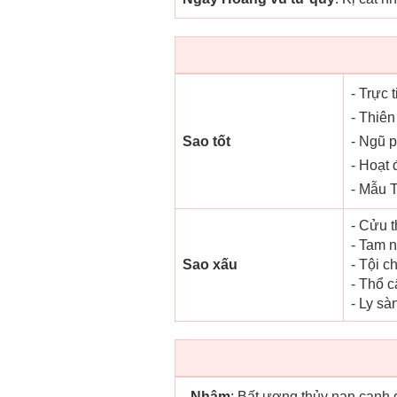
- Trực 
- Thiên
Sao tốt
- Ngũ p
- Hoạt 
- Mẫu T
- Cửu t
- Tam 
Sao xấu
- Tội c
- Thổ c
- Ly sà
-
Nhâm
: Bất ương thủy nan canh