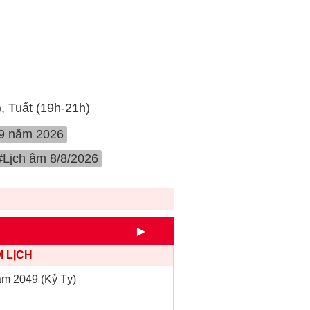
), Tuất (19h-21h)
 9 năm 2026
#Lịch âm 8/8/2026
►
 LỊCH
m 2049 (Kỷ Tỵ)