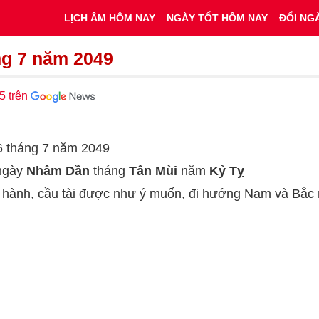
LỊCH ÂM HÔM NAY
NGÀY TỐT HÔM NAY
ĐỔI NG
ng 7 năm 2049
5 trên
26 tháng 7 năm 2049
 ngày
Nhâm Dần
tháng
Tân Mùi
năm
Kỷ Tỵ
t hành, cầu tài được như ý muốn, đi hướng Nam và Bắc r