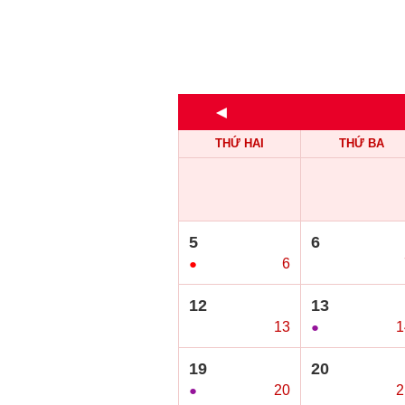
◄
THỨ HAI
THỨ BA
5
6
●
6
○
12
13
○
13
●
1
19
20
●
20
○
2