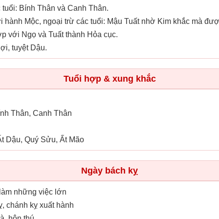
 tuổi: Bính Thân và Canh Thân.
 hành Mộc, ngoại trừ các tuổi: Mậu Tuất nhờ Kim khắc mà được
p với Ngọ và Tuất thành Hỏa cục.
ợi, tuyệt Dậu.
Tuổi hợp & xung khắc
Bính Thân, Canh Thân
Ất Dậu, Quý Sửu, Ất Mão
Ngày bách kỵ
 làm những việc lớn
ỵ, chánh kỵ xuất hành
hà, hôn thú