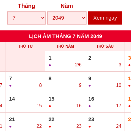
Tháng
Năm
Xem ngay
LỊCH ÂM THÁNG 7 NĂM 2049
THỨ TƯ
THỨ NĂM
THỨ SÁU
1
2
3
●
2/6
○
3
●
7
8
9
1
7
●
8
○
9
●
10
●
14
15
16
1
4
○
15
●
16
●
17
●
21
22
23
2
1
●
22
●
23
●
24
○