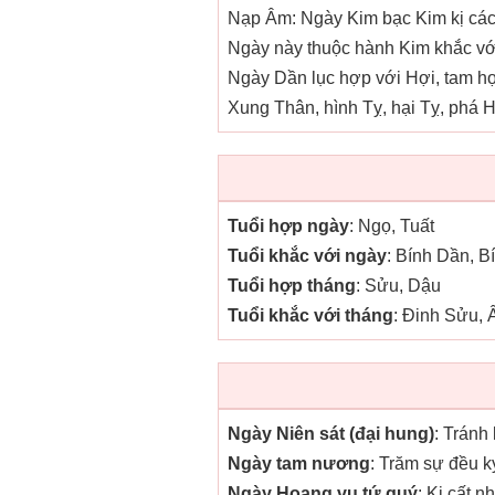
Nạp Âm: Ngày Kim bạc Kim kị các
Ngày này thuộc hành Kim khắc với
Ngày Dần lục hợp với Hợi, tam hợ
Xung Thân, hình Tỵ, hại Tỵ, phá H
Tuổi hợp ngày
: Ngọ, Tuất
Tuổi khắc với ngày
: Bính Dần, 
Tuổi hợp tháng
: Sửu, Dậu
Tuổi khắc với tháng
: Đinh Sửu, 
Ngày Niên sát (đại hung)
: Tránh
Ngày tam nương
: Trăm sự đều k
Ngày Hoang vu tứ quý
: Kị cất n