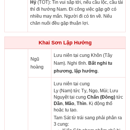
Hỷ
(TỐT): Tin vui sắp tới, nếu cầu lộc, cầu tài
thì đi hướng Nam. Đi công việc gặp gỡ có
nhiều may mắn. Người đi có tin về. Nếu
chăn nuôi đều gặp thuận lợi.
Khai Sơn Lập Hướng
Lưu niên tại cung Khôn (Tây
Ngũ
Nam). Nghi tĩnh.
Bất nghi tu
hoàng
phương, lập hướng
.
Lưu niên tại cung
Ly (Nam) tức Tỵ, Ngọ, Mùi; Lưu
Nguyệt tại cung
Chấn (Đông)
tức
Dần
,
Mão
,
Thìn
. Kị động thổ
hoặc tu tạo.
Tam Sát từ trái sang phải phân ra
3 cung: