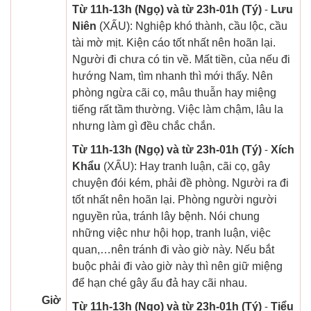
Từ 11h-13h (Ngọ) và từ 23h-01h (Tý)
-
Lưu
Niên
(XẤU): Nghiệp khó thành, cầu lộc, cầu
tài mờ mịt. Kiện cáo tốt nhất nên hoãn lại.
Người đi chưa có tin về. Mất tiền, của nếu đi
hướng Nam, tìm nhanh thì mới thấy. Nên
phòng ngừa cãi cọ, mâu thuẫn hay miệng
tiếng rất tầm thường. Việc làm chậm, lâu la
nhưng làm gì đều chắc chắn.
Từ 11h-13h (Ngọ) và từ 23h-01h (Tý)
-
Xích
Khẩu
(XẤU): Hay tranh luận, cãi cọ, gây
chuyện đói kém, phải đề phòng. Người ra đi
tốt nhất nên hoãn lại. Phòng người người
nguyền rủa, tránh lây bệnh. Nói chung
những việc như hội họp, tranh luận, việc
quan,…nên tránh đi vào giờ này. Nếu bắt
buộc phải đi vào giờ này thì nên giữ miệng
để hạn ché gây ẩu đả hay cãi nhau.
Giờ
Từ 11h-13h (Ngọ) và từ 23h-01h (Tý)
-
Tiểu