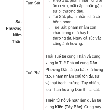
Kiếp Sát: phạm nhằm chủ bị
Tam Sát
ăn cướp, mất cắp; hoặc gặp
sự bị thương đau.
Tai Sát: phạm nhằm chủ có
Sát
bệnh hoạn
Tuế Sát: phạm nhằm con
Phương
cháu trong nhà hay bị
Năm
thương tật. Ngay cả súc vật
Thân
cũng ảnh hưởng.
Thái Tuế tại cung Thân và cung
xung là Tuế Phá tại cung
Dần
.
Phương Dần là tọa bất khả hưng
Tuế Phá
tạo. Phạm nhằm chủ tổn tài, sự
vật hại trạch trường. Tuy nhiên,
tọa Thân hướng Dần thì lại cát.
Thiên tử hộ vệ ngự lâm quân tại
cung
Kiền (Tây Bắc)
. Cung này