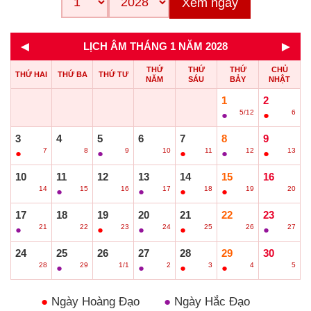
Xem ngay
◄
►
LỊCH ÂM THÁNG 1 NĂM 2028
THỨ
THỨ
THỨ
CHỦ
THỨ HAI
THỨ BA
THỨ TƯ
NĂM
SÁU
BẢY
NHẬT
1
2
5/12
6
●
●
3
4
5
6
7
8
9
7
8
9
10
11
12
13
●
○
●
○
●
●
●
10
11
12
13
14
15
16
14
15
16
17
18
19
20
○
●
○
●
●
●
○
17
18
19
20
21
22
23
21
22
23
24
25
26
27
●
○
●
●
●
○
●
24
25
26
27
28
29
30
28
29
1/1
2
3
4
5
○
●
○
●
●
●
○
●
Ngày Hoàng Đạo
●
Ngày Hắc Đạo