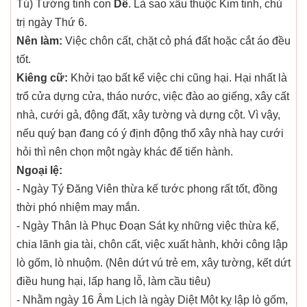
Tú) Tướng tinh con
Dê
. Là sao xấu thuộc Kim tinh, chủ
trị ngày Thứ 6.
Nên làm:
Việc chôn cất, chặt cỏ phá đất hoặc cắt áo đều
tốt.
Kiêng cữ:
Khởi tạo bất kể việc chi cũng hại. Hại nhất là
trổ cửa dựng cửa, tháo nước, việc đào ao giếng, xây cất
nhà, cưới gả, động đất, xây tường và dựng cột. Vì vậy,
nếu quý bạn đang có ý định động thổ xây nhà hay cưới
hỏi thì nên chọn một ngày khác để tiến hành.
Ngoại lệ:
- Ngày Tý Đăng Viên thừa kế tước phong rất tốt, đồng
thời phó nhiệm may mắn.
- Ngày Thân là Phục Đoạn Sát kỵ những việc thừa kế,
chia lãnh gia tài, chôn cất, việc xuất hành, khởi công lập
lò gốm, lò nhuộm. (Nên dứt vú trẻ em, xây tường, kết dứt
điều hung hại, lấp hang lỗ, làm cầu tiêu)
- Nhằm ngày 16 Âm Lịch là ngày Diệt Một kỵ lập lò gốm,