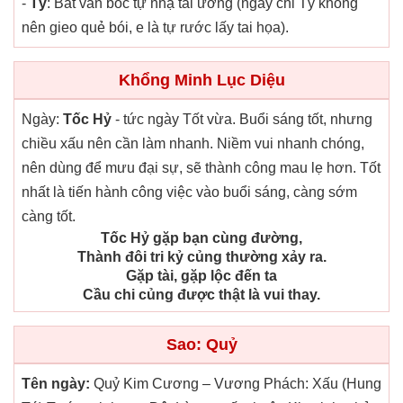
-
Tý
: Bất vấn bốc tự nhạ tai ương (ngày chi Tý không
nên gieo quẻ bói, e là tự rước lấy tai họa).
Khổng Minh Lục Diệu
Ngày:
Tốc Hỷ
- tức ngày Tốt vừa. Buổi sáng tốt, nhưng
chiều xấu nên cần làm nhanh. Niềm vui nhanh chóng,
nên dùng để mưu đại sự, sẽ thành công mau lẹ hơn. Tốt
nhất là tiến hành công việc vào buổi sáng, càng sớm
càng tốt.
Tốc Hỷ gặp bạn cùng đường,
Thành đôi tri kỷ củng thường xảy ra.
Gặp tài, gặp lộc đến ta
Cầu chi củng được thật là vui thay.
Sao: Quỷ
Tên ngày:
Quỷ Kim Cương – Vương Phách: Xấu (Hung