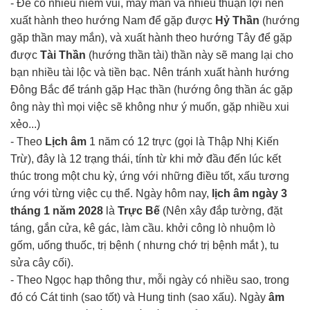
- Để có nhiều niềm vui, may mắn và nhiều thuận lợi nên
xuất hành theo hướng Nam để gặp được
Hỷ Thần
(hướng
gặp thần may mắn), và xuất hành theo hướng Tây để gặp
được
Tài Thần
(hướng thần tài) thần này sẽ mang lại cho
bạn nhiều tài lộc và tiền bạc. Nên tránh xuất hành hướng
Đông Bắc để tránh gặp Hạc thần (hướng ông thần ác gặp
ông này thì mọi việc sẽ không như ý muốn, gặp nhiều xui
xẻo...)
- Theo
Lịch âm
1 năm có 12 trực (gọi là Thập Nhị Kiến
Trừ), đây là 12 trạng thái, tính từ khi mở đầu đến lúc kết
thúc trong một chu kỳ, ứng với những điều tốt, xấu tương
ứng với từng việc cụ thể. Ngày hôm nay,
lịch âm ngày 3
tháng 1 năm 2028
là
Trực Bế
(Nên xây đắp tường, đặt
táng, gắn cửa, kê gác, làm cầu. khởi công lò nhuộm lò
gốm, uống thuốc, trị bệnh ( nhưng chớ trị bệnh mắt ), tu
sửa cây cối).
- Theo Ngọc hạp thông thư, mỗi ngày có nhiều sao, trong
đó có Cát tinh (sao tốt) và Hung tinh (sao xấu). Ngày
âm