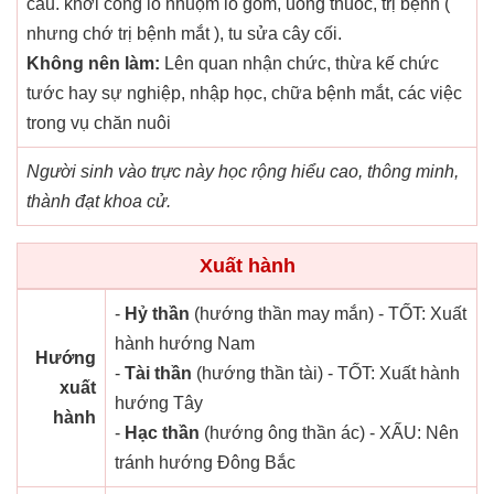
cầu. khởi công lò nhuộm lò gốm, uống thuốc, trị bệnh (
nhưng chớ trị bệnh mắt ), tu sửa cây cối.
Không nên làm:
Lên quan nhận chức, thừa kế chức
tước hay sự nghiệp, nhập học, chữa bệnh mắt, các việc
trong vụ chăn nuôi
Người sinh vào trực này học rộng hiểu cao, thông minh,
thành đạt khoa cử.
Xuất hành
-
Hỷ thần
(hướng thần may mắn) - TỐT: Xuất
hành hướng Nam
Hướng
-
Tài thần
(hướng thần tài) - TỐT: Xuất hành
xuất
hướng Tây
hành
-
Hạc thần
(hướng ông thần ác) - XẤU: Nên
tránh hướng Đông Bắc