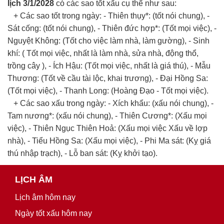
lịch 3/1/2028
có các sao tốt xấu cụ thể như sau:
+ Các sao tốt trong ngày: - Thiên thụy*: (tốt nói chung), -
Sát cống: (tốt nói chung), - Thiên đức hợp*: (Tốt mọi việc), -
Nguyệt Không: (Tốt cho việc làm nhà, làm gường), - Sinh
khí: ( Tốt mọi việc, nhất là làm nhà, sửa nhà, động thổ,
trồng cây ), - Ích Hậu: (Tốt mọi việc, nhất là giá thú), - Mẫu
Thương: (Tốt về cầu tài lộc, khai trương), - Đại Hồng Sa:
(Tốt mọi việc), - Thanh Long: (Hoàng Đạo - Tốt mọi việc).
+ Các sao xấu trong ngày: - Xích khẩu: (xấu nói chung), -
Tam nương*: (xấu nói chung), - Thiên Cương*: (Xấu mọi
việc), - Thiên Ngục Thiên Hoả: (Xấu mọi việc Xấu về lợp
nhà), - Tiểu Hồng Sa: (Xấu mọi việc), - Phi Ma sát: (Kỵ giá
thú nhập trạch), - Lỗ ban sát: (Kỵ khởi tạo).
LỊCH ÂM
Lịch âm hôm nay
Ngày tốt xấu hôm nay