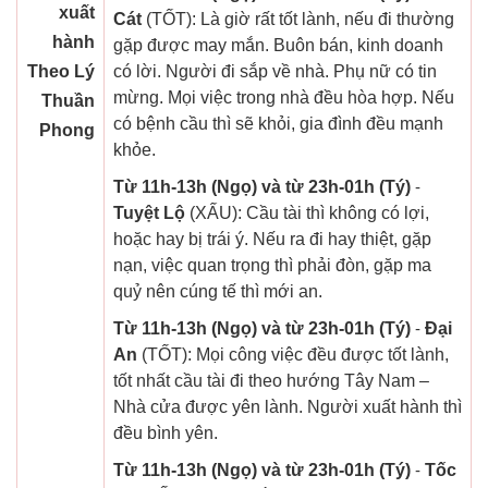
xuất
Cát
(TỐT): Là giờ rất tốt lành, nếu đi thường
hành
gặp được may mắn. Buôn bán, kinh doanh
Theo Lý
có lời. Người đi sắp về nhà. Phụ nữ có tin
mừng. Mọi việc trong nhà đều hòa hợp. Nếu
Thuần
có bệnh cầu thì sẽ khỏi, gia đình đều mạnh
Phong
khỏe.
Từ 11h-13h (Ngọ) và từ 23h-01h (Tý)
-
Tuyệt Lộ
(XẤU): Cầu tài thì không có lợi,
hoặc hay bị trái ý. Nếu ra đi hay thiệt, gặp
nạn, việc quan trọng thì phải đòn, gặp ma
quỷ nên cúng tế thì mới an.
Từ 11h-13h (Ngọ) và từ 23h-01h (Tý)
-
Đại
An
(TỐT): Mọi công việc đều được tốt lành,
tốt nhất cầu tài đi theo hướng Tây Nam –
Nhà cửa được yên lành. Người xuất hành thì
đều bình yên.
Từ 11h-13h (Ngọ) và từ 23h-01h (Tý)
-
Tốc