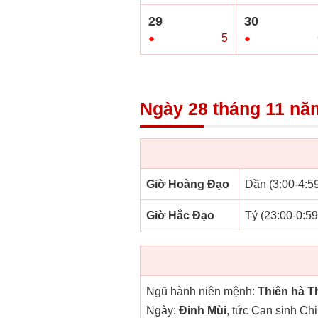
29
30
●
5
●
Ngày 28 tháng 11 nă
Giờ Hoàng Đạo
Dần (3:00-4:59
Giờ Hắc Đạo
Tý (23:00-0:59
Ngũ hành niên mệnh:
Thiên hà T
Ngày:
Đinh Mùi
, tức Can sinh Chi