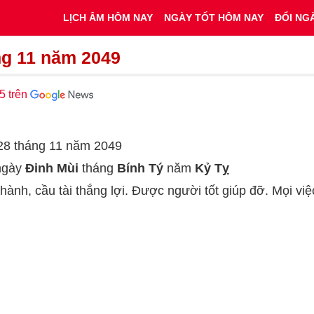
LỊCH ÂM HÔM NAY
NGÀY TỐT HÔM NAY
ĐỔI NG
ng 11 năm 2049
5 trên
y 28 tháng 11 năm 2049
 ngày
Đinh Mùi
tháng
Bính Tý
năm
Kỷ Tỵ
 hành, cầu tài thắng lợi. Được người tốt giúp đỡ. Mọi vi