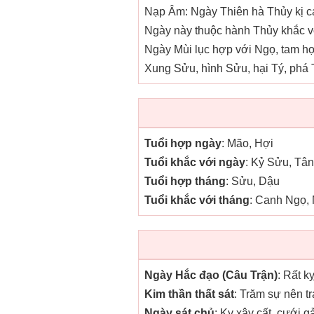
Nạp Âm: Ngày Thiên hà Thủy kị c
Ngày này thuộc hành Thủy khắc vớ
Ngày Mùi lục hợp với Ngọ, tam h
Xung Sửu, hình Sửu, hại Tý, phá T
Tuổi hợp ngày
: Mão, Hợi
Tuổi khắc với ngày
: Kỷ Sửu, Tâ
Tuổi hợp tháng
: Sửu, Dậu
Tuổi khắc với tháng
: Canh Ngọ,
Ngày Hắc đạo (Câu Trận)
: Rất k
Kim thần thất sát
: Trăm sự nên t
Ngày sát chủ
: Kỵ xây cất, cưới g