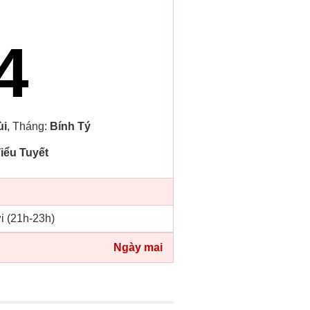
4
ùi
, Tháng:
Bính Tý
iểu Tuyết
i (21h-23h)
Ngày mai