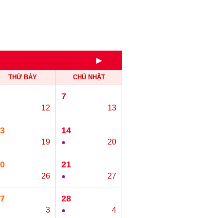
►
THỨ BẢY
CHỦ NHẬT
7
12
○
13
3
14
19
●
20
0
21
26
●
27
7
28
3
●
4