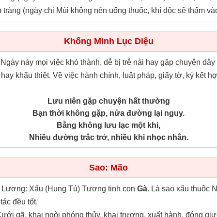
 tràng (ngày chi Mùi không nên uống thuốc, khí độc sẽ thấm vào 
Khổng Minh Lục Diệu
 Ngày này mọi việc khó thành, dễ bị trễ nải hay gặp chuyện dâ
hay khẩu thiệt. Về việc hành chính, luật pháp, giấy tờ, ký kết
Lưu niên gặp chuyện hất thường
Bạn thời không gặp, nửa đường lại nguy.
Bằng không lưu lạc một khi,
Nhiều đường trắc trở, nhiều khi nhọc nhằn.
Sao: Mão
Lương: Xấu (Hung Tú) Tương tinh con
Gà
. Là sao xấu thuộc N
ác đều tốt.
ưới gã, khai ngòi phóng thủy, khai trương, xuất hành, đóng gi