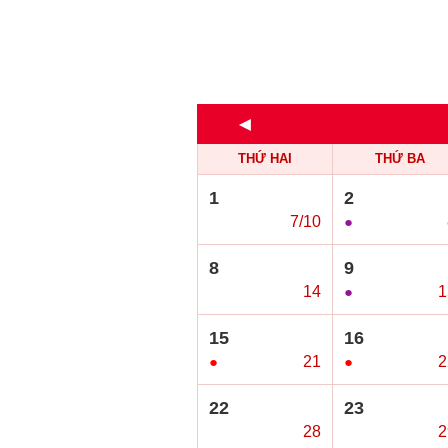
◄
THỨ HAI
THỨ BA
1
2
○
7/10
●
8
9
○
14
●
1
15
16
●
21
●
2
22
23
○
28
○
2