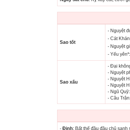
- Nguyệt đứ
- Cát Khánh
Sao tốt
- Nguyệt gi
- Yếu yên*:
- Đại khôn
- Nguyệt p
- Nguyệt H
Sao xấu
- Nguyệt H
- Ngũ Quỹ:
- Câu Trận
-
Đinh
: Bất thế đầu đầu chủ sanh 