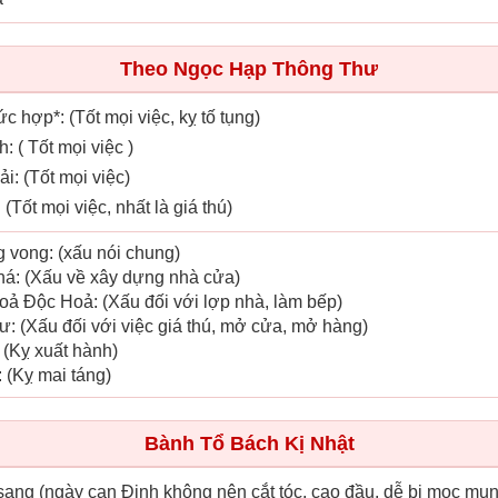
Theo Ngọc Hạp Thông Thư
c hợp*: (Tốt mọi việc, kỵ tố tụng)
: ( Tốt mọi việc )
ải: (Tốt mọi việc)
 (Tốt mọi việc, nhất là giá thú)
g vong: (xấu nói chung)
há: (Xấu về xây dựng nhà cửa)
oả Độc Hoả: (Xấu đối với lợp nhà, làm bếp)
ư: (Xấu đối với việc giá thú, mở cửa, mở hàng)
 (Kỵ xuất hành)
: (Kỵ mai táng)
Bành Tổ Bách Kị Nhật
sang (ngày can Đinh không nên cắt tóc, cạo đầu, dễ bị mọc mụn