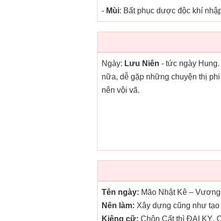
-
Mùi
: Bất phục dược độc khí nhập
Ngày:
Lưu Niên
- tức ngày Hung.
nữa, dễ gặp những chuyện thị phi 
nên vội vã.
Tên ngày:
Mão Nhật Kê – Vương 
Nên làm:
Xây dựng cũng như tạo t
Kiêng cữ:
Chôn Cất thì ĐẠI KỴ. C