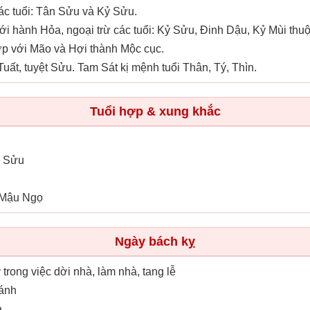
ác tuổi: Tân Sửu và Kỷ Sửu.
i hành Hỏa, ngoại trừ các tuổi: Kỷ Sửu, Đinh Dậu, Kỷ Mùi th
ợp với Mão và Hợi thành Mộc cục.
uất, tuyệt Sửu. Tam Sát kị mệnh tuổi Thân, Tý, Thìn.
Tuổi hợp & xung khắc
n Sửu
 Mậu Ngọ
Ngày bách kỵ
ỵ trong việc dời nhà, làm nhà, tang lễ
ránh
ả