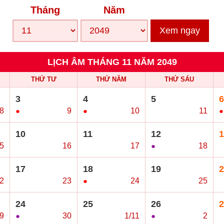
Tháng
Năm
Xem ngay
LỊCH ÂM THÁNG 11 NĂM 2049
THỨ TƯ
THỨ NĂM
THỨ SÁU
3
4
5
6
8
●
9
●
10
○
11
●
10
11
12
1
5
○
16
○
17
●
18
○
17
18
19
2
2
○
23
●
24
○
25
○
24
25
26
2
9
●
30
○
1/11
●
2
○