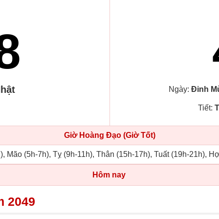
8
hật
Ngày:
Đinh M
Tiết:
T
Giờ Hoàng Đạo (Giờ Tốt)
), Mão (5h-7h), Tỵ (9h-11h), Thân (15h-17h), Tuất (19h-21h), Hợ
Hôm nay
m 2049