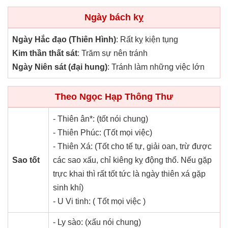
Ngày bách kỵ
Ngày Hắc đạo (Thiên Hình)
: Rất kỵ kiện tụng
Kim thần thất sát
: Trăm sự nên tránh
Ngày Niên sát (đại hung)
: Tránh làm những việc lớn
Theo Ngọc Hạp Thông Thư
- Thiên ân*: (tốt nói chung)
- Thiên Phúc: (Tốt mọi việc)
- Thiên Xá: (Tốt cho tế tự, giải oan, trừ được
Sao tốt
các sao xấu, chỉ kiêng kỵ động thổ. Nếu gặp
trực khai thì rất tốt tức là ngày thiên xá gặp
sinh khí)
- U Vi tinh: ( Tốt mọi việc )
- Ly sào: (xấu nói chung)