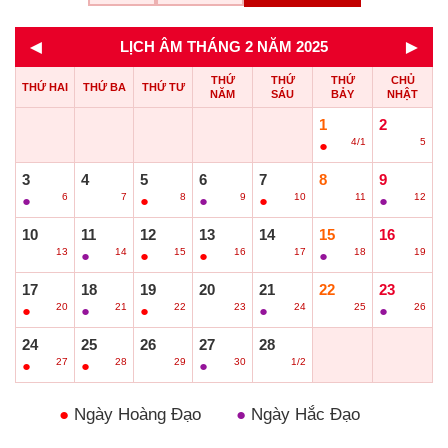
◄
►
LỊCH ÂM THÁNG 2 NĂM 2025
THỨ
THỨ
THỨ
CHỦ
THỨ HAI
THỨ BA
THỨ TƯ
NĂM
SÁU
BẢY
NHẬT
1
2
4/1
5
●
○
3
4
5
6
7
8
9
6
7
8
9
10
11
12
●
○
●
●
●
○
●
10
11
12
13
14
15
16
13
14
15
16
17
18
19
○
●
●
●
○
●
○
17
18
19
20
21
22
23
20
21
22
23
24
25
26
●
●
●
○
●
○
●
24
25
26
27
28
27
28
29
30
1/2
●
●
○
●
○
●
Ngày Hoàng Đạo
●
Ngày Hắc Đạo