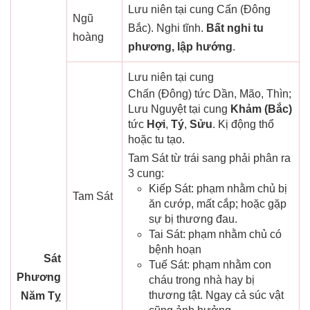
Lưu niên tại cung Cấn (Đông
Ngũ
Bắc). Nghi tĩnh.
Bất nghi tu
hoàng
phương, lập hướng
.
Lưu niên tại cung
Chấn (Đông) tức Dần, Mão, Thìn;
Lưu Nguyệt tại cung
Khảm (Bắc)
tức
Hợi
,
Tý
,
Sửu
. Kị động thổ
hoặc tu tạo.
Tam Sát từ trái sang phải phân ra
3 cung:
Kiếp Sát: phạm nhằm chủ bị
Tam Sát
ăn cướp, mất cắp; hoặc gặp
sự bị thương đau.
Tai Sát: phạm nhằm chủ có
bệnh hoạn
Sát
Tuế Sát: phạm nhằm con
Phương
cháu trong nhà hay bị
thương tật. Ngay cả súc vật
Năm Tỵ