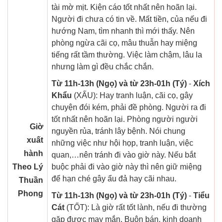
tài mờ mịt. Kiện cáo tốt nhất nên hoãn lại.
Người đi chưa có tin về. Mất tiền, của nếu đi
hướng Nam, tìm nhanh thì mới thấy. Nên
phòng ngừa cãi cọ, mâu thuẫn hay miệng
tiếng rất tầm thường. Việc làm chậm, lâu la
nhưng làm gì đều chắc chắn.
Từ 11h-13h (Ngọ) và từ 23h-01h (Tý)
-
Xích
Khẩu
(XẤU): Hay tranh luận, cãi cọ, gây
chuyện đói kém, phải đề phòng. Người ra đi
tốt nhất nên hoãn lại. Phòng người người
Giờ
nguyền rủa, tránh lây bệnh. Nói chung
xuất
những việc như hội họp, tranh luận, việc
hành
quan,…nên tránh đi vào giờ này. Nếu bắt
Theo Lý
buộc phải đi vào giờ này thì nên giữ miệng
để hạn ché gây ẩu đả hay cãi nhau.
Thuần
Phong
Từ 11h-13h (Ngọ) và từ 23h-01h (Tý)
-
Tiểu
Cát
(TỐT): Là giờ rất tốt lành, nếu đi thường
gặp được may mắn. Buôn bán, kinh doanh