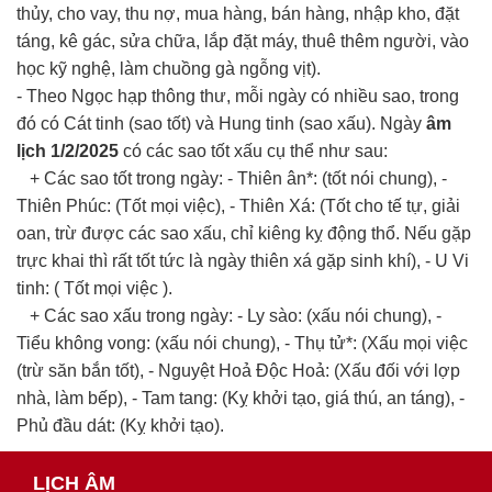
thủy, cho vay, thu nợ, mua hàng, bán hàng, nhập kho, đặt
táng, kê gác, sửa chữa, lắp đặt máy, thuê thêm người, vào
học kỹ nghệ, làm chuồng gà ngỗng vịt).
- Theo Ngọc hạp thông thư, mỗi ngày có nhiều sao, trong
đó có Cát tinh (sao tốt) và Hung tinh (sao xấu). Ngày
âm
lịch 1/2/2025
có các sao tốt xấu cụ thể như sau:
+ Các sao tốt trong ngày: - Thiên ân*: (tốt nói chung), -
Thiên Phúc: (Tốt mọi việc), - Thiên Xá: (Tốt cho tế tự, giải
oan, trừ được các sao xấu, chỉ kiêng kỵ động thổ. Nếu gặp
trực khai thì rất tốt tức là ngày thiên xá gặp sinh khí), - U Vi
tinh: ( Tốt mọi việc ).
+ Các sao xấu trong ngày: - Ly sào: (xấu nói chung), -
Tiểu không vong: (xấu nói chung), - Thụ tử*: (Xấu mọi việc
(trừ săn bắn tốt), - Nguyệt Hoả Độc Hoả: (Xấu đối với lợp
nhà, làm bếp), - Tam tang: (Kỵ khởi tạo, giá thú, an táng), -
Phủ đầu dát: (Kỵ khởi tạo).
LỊCH ÂM