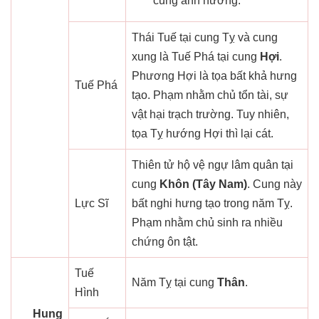
cũng ảnh hưởng.
Thái Tuế tại cung Tỵ và cung
xung là Tuế Phá tại cung
Hợi
.
Phương Hợi là tọa bất khả hưng
Tuế Phá
tạo. Phạm nhằm chủ tổn tài, sự
vật hại trạch trường. Tuy nhiên,
tọa Tỵ hướng Hợi thì lại cát.
Thiên tử hộ vệ ngự lâm quân tại
cung
Khôn (Tây Nam)
. Cung này
Lực Sĩ
bất nghi hưng tạo trong năm Tỵ.
Phạm nhằm chủ sinh ra nhiều
chứng ôn tật.
Tuế
Năm Tỵ tại cung
Thân
.
Hình
Hung