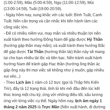
(1:00-2:59), Mão (5:00-6:59), Ngọ (11:00-12:59), Mùi
(13:00-14:59), Tuất (19:00-20:59).
- Ngày hôm nay, xung khắc với các tuổi: Bính Tuất, Canh
Tuất. Nên cẩn trọng và cân nhắc khi tiến hành làm các
công việc lớn.
- Để có nhiều niềm vui, may mắn và nhiều thuận lợi nên
xuất hành theo hướng Đông Nam để gặp được
Hỷ Thần
(hướng gặp thần may mắn), và xuất hành theo hướng Bắc
để gặp được
Tài Thần
(hướng thần tài) thần này sẽ mang
lại cho bạn nhiều tài lộc và tiền bạc. Nên tránh xuất hành
hướng Nam để tránh gặp Hạc thần (hướng ông thần ác
gặp ông này thì mọi việc sẽ không như ý muốn, gặp nhiều
xui xẻo...)
- Theo
Lịch âm
1 năm có 12 trực (gọi là Thập Nhị Kiến
Trừ), đây là 12 trạng thái, tính từ khi mở đầu đến lúc kết
thúc trong một chu kỳ, ứng với những điều tốt, xấu tương
ứng với từng việc cụ thể. Ngày hôm nay,
lịch âm ngày 1
tháng 2 năm 2025
là
Trực Mãn
(Nên xuất hành, đi đường