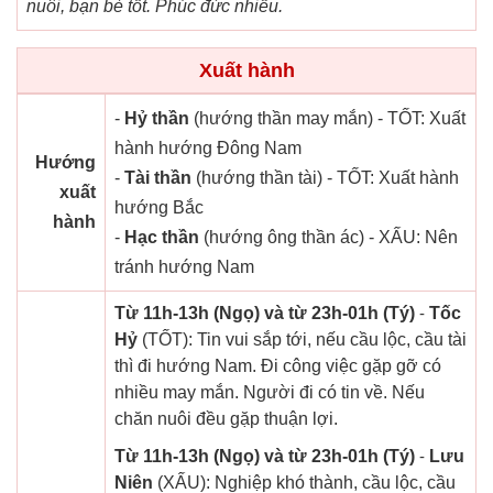
nuôi, bạn bè tốt. Phúc đức nhiều.
Xuất hành
-
Hỷ thần
(hướng thần may mắn) - TỐT: Xuất
hành hướng Đông Nam
Hướng
-
Tài thần
(hướng thần tài) - TỐT: Xuất hành
xuất
hướng Bắc
hành
-
Hạc thần
(hướng ông thần ác) - XẤU: Nên
tránh hướng Nam
Từ 11h-13h (Ngọ) và từ 23h-01h (Tý)
-
Tốc
Hỷ
(TỐT): Tin vui sắp tới, nếu cầu lộc, cầu tài
thì đi hướng Nam. Đi công việc gặp gỡ có
nhiều may mắn. Người đi có tin về. Nếu
chăn nuôi đều gặp thuận lợi.
Từ 11h-13h (Ngọ) và từ 23h-01h (Tý)
-
Lưu
Niên
(XẤU): Nghiệp khó thành, cầu lộc, cầu