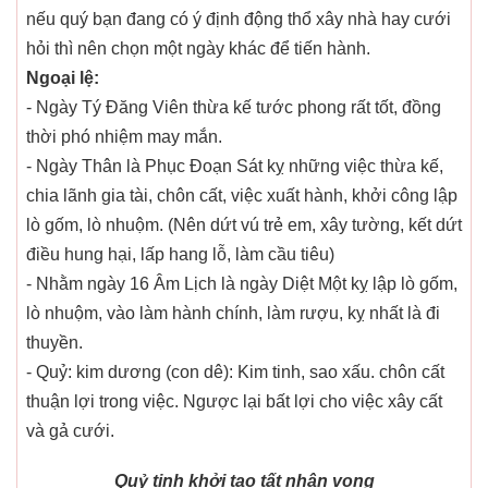
nếu quý bạn đang có ý định động thổ xây nhà hay cưới
hỏi thì nên chọn một ngày khác để tiến hành.
Ngoại lệ:
- Ngày Tý Đăng Viên thừa kế tước phong rất tốt, đồng
thời phó nhiệm may mắn.
- Ngày Thân là Phục Đoạn Sát kỵ những việc thừa kế,
chia lãnh gia tài, chôn cất, việc xuất hành, khởi công lập
lò gốm, lò nhuộm. (Nên dứt vú trẻ em, xây tường, kết dứt
điều hung hại, lấp hang lỗ, làm cầu tiêu)
- Nhằm ngày 16 Âm Lịch là ngày Diệt Một kỵ lập lò gốm,
lò nhuộm, vào làm hành chính, làm rượu, kỵ nhất là đi
thuyền.
- Quỷ: kim dương (con dê): Kim tinh, sao xấu. chôn cất
thuận lợi trong việc. Ngược lại bất lợi cho việc xây cất
và gả cưới.
Quỷ tinh khởi tạo tất nhân vong