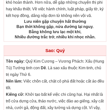
khó hoàn thành. Hơn nữa, dễ gặp những chuyện thị phi
hay khẩu thiệt. Về việc hành chính, luật pháp, giấy tờ, ký
kết hợp đồng, dâng nộp đơn từ không nên vội vã.
Lưu niên gặp chuyện hất thường
Bạn thời không gặp, nửa đường lại nguy.
Bằng không lưu lạc một khi,
Nhiều đường trắc trở, nhiều khi nhọc nhằn.
Sao: Quỷ
Tên ngày:
Quỷ Kim Cương – Vương Phách: Xấu (Hung
Tú) Tướng tinh con
Dê
. Là sao xấu thuộc Kim tinh, chủ
trị ngày Thứ 6.
Nên làm:
Việc chôn cất, chặt cỏ phá đất hoặc cắt áo đều
tốt.
Kiêng cữ:
Khởi tạo bất kể việc chi cũng hại. Hại nhất là
trổ cửa dựng cửa, tháo nước, việc đào ao giếng, xây cất
nhà, cưới gả, động đất, xây tường và dựng cột. Vì vậy,