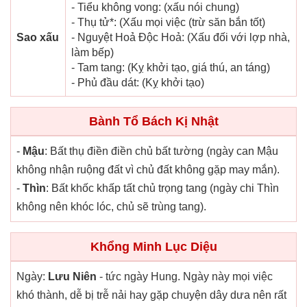
- Tiểu không vong: (xấu nói chung)
- Thụ tử*: (Xấu mọi việc (trừ săn bắn tốt)
Sao xấu
- Nguyệt Hoả Độc Hoả: (Xấu đối với lợp nhà,
làm bếp)
- Tam tang: (Kỵ khởi tạo, giá thú, an táng)
- Phủ đầu dát: (Kỵ khởi tạo)
Bành Tổ Bách Kị Nhật
-
Mậu
: Bất thụ điền điền chủ bất tường (ngày can Mậu
không nhận ruộng đất vì chủ đất không gặp may mắn).
-
Thìn
: Bất khốc khấp tất chủ trọng tang (ngày chi Thìn
không nên khóc lóc, chủ sẽ trùng tang).
Khổng Minh Lục Diệu
Ngày:
Lưu Niên
- tức ngày Hung. Ngày này mọi việc
khó thành, dễ bị trễ nải hay gặp chuyện dây dưa nên rất