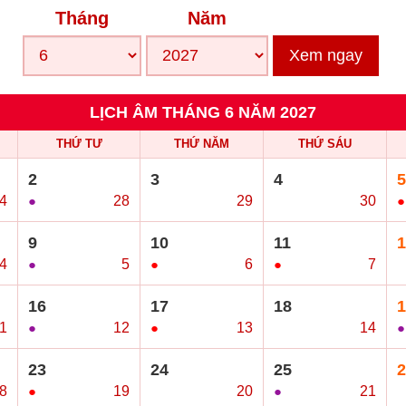
Tháng
Năm
Xem ngay
LỊCH ÂM THÁNG 6 NĂM 2027
THỨ TƯ
THỨ NĂM
THỨ SÁU
2
3
4
5
/4
●
28
○
29
○
30
●
9
10
11
1
4
●
5
●
6
●
7
○
16
17
18
1
1
●
12
●
13
○
14
●
23
24
25
2
8
●
19
○
20
●
21
○