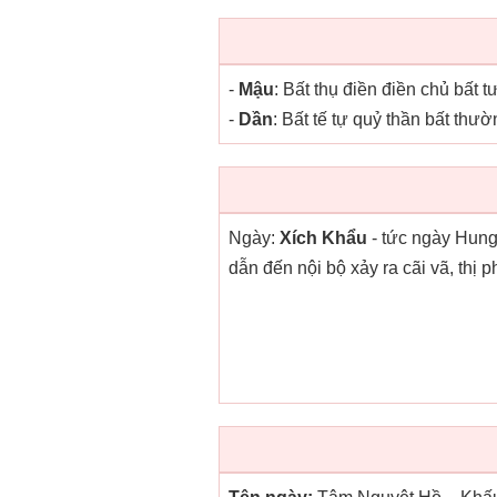
-
Mậu
: Bất thụ điền điền chủ bất
-
Dần
: Bất tế tự quỷ thần bất thư
Ngày:
Xích Khẩu
- tức ngày Hung
dẫn đến nội bộ xảy ra cãi vã, thị 