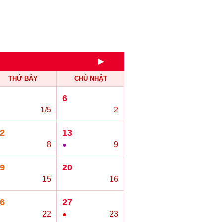
►
THỨ BẢY
CHỦ NHẬT
6
1/5
○
2
2
13
8
●
9
9
20
15
○
16
6
27
22
●
23