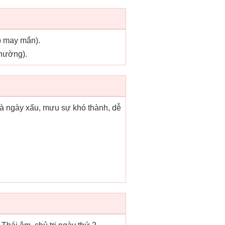
p may mắn).
thường).
là ngày xấu, mưu sự khó thành, dễ