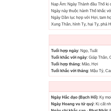
Nạp Âm: Ngày Thành đầu Thổ kị c
Ngày này thuộc hành Thổ khắc với
Ngày Dần lục hợp với Hợi, tam hợ
Xung Thân, hình Tỵ, hại Tỵ, phá H
Tuổi hợp ngày
: Ngọ, Tuất
Tuổi khắc với ngày
: Giáp Thân,
Tuổi hợp tháng
: Mão, Hợi
Tuổi khắc với tháng
: Mậu Tý, Ca
Ngày Hắc đạo (Bạch Hổ)
: Kỵ mọ
Ngày Hoang vu tứ quý
: Kị cất n
Ngày chi khắc can - Phạt Nhật
: