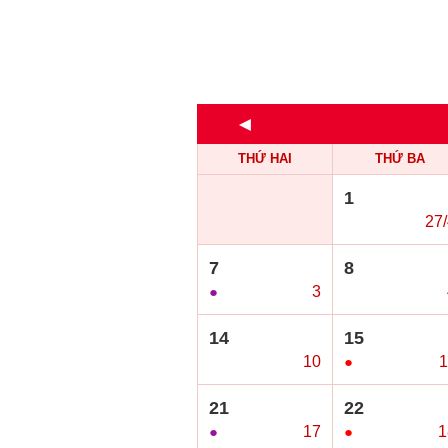
◄
THỨ HAI
THỨ BA
1
○
27
7
8
●
3
○
14
15
○
10
●
1
21
22
●
17
●
1