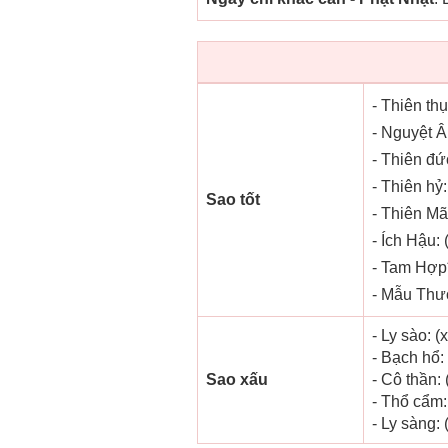
- Thiên thụ
- Nguyệt Â
- Thiên đứ
- Thiên hỷ:
Sao tốt
- Thiên Mã:
- Ích Hậu: 
- Tam Hợp*
- Mẫu Thươ
- Ly sào: 
- Bạch hổ:
Sao xấu
- Cô thần: 
- Thổ cẩm:
- Ly sàng: 