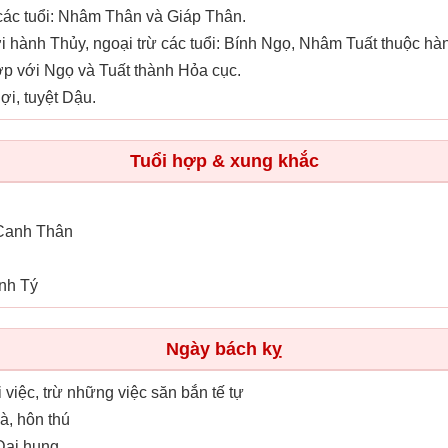
ác tuổi: Nhâm Thân và Giáp Thân.
 hành Thủy, ngoại trừ các tuổi: Bính Ngọ, Nhâm Tuất thuộc h
p với Ngọ và Tuất thành Hỏa cục.
ợi, tuyệt Dậu.
Tuổi hợp & xung khắc
 Canh Thân
nh Tý
Ngày bách kỵ
i việc, trừ những việc săn bắn tế tự
hà, hôn thú
 Đại hung