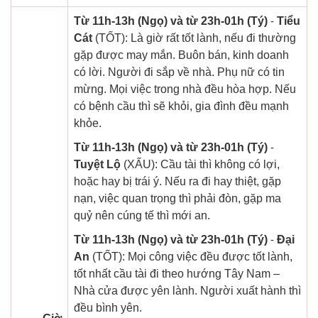
Từ 11h-13h (Ngọ) và từ 23h-01h (Tý)
-
Tiểu
Cát
(TỐT): Là giờ rất tốt lành, nếu đi thường
gặp được may mắn. Buôn bán, kinh doanh
có lời. Người đi sắp về nhà. Phụ nữ có tin
mừng. Mọi việc trong nhà đều hòa hợp. Nếu
có bệnh cầu thì sẽ khỏi, gia đình đều mạnh
khỏe.
Từ 11h-13h (Ngọ) và từ 23h-01h (Tý)
-
Tuyệt Lộ
(XẤU): Cầu tài thì không có lợi,
hoặc hay bị trái ý. Nếu ra đi hay thiệt, gặp
nạn, việc quan trọng thì phải đòn, gặp ma
quỷ nên cúng tế thì mới an.
Từ 11h-13h (Ngọ) và từ 23h-01h (Tý)
-
Đại
An
(TỐT): Mọi công việc đều được tốt lành,
tốt nhất cầu tài đi theo hướng Tây Nam –
Nhà cửa được yên lành. Người xuất hành thì
đều bình yên.