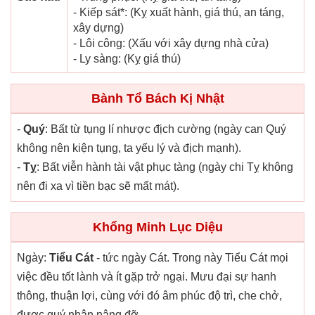
- Kiếp sát*: (Kỵ xuất hành, giá thú, an táng,
xây dựng)
- Lôi công: (Xấu với xây dựng nhà cửa)
- Ly sàng: (Kỵ giá thú)
Bành Tổ Bách Kị Nhật
-
Quý
: Bất từ tụng lí nhược địch cường (ngày can Quý
không nên kiện tụng, ta yếu lý và địch mạnh).
-
Tỵ
: Bất viễn hành tài vật phục tàng (ngày chi Tỵ không
nên đi xa vì tiền bạc sẽ mất mát).
Khổng Minh Lục Diệu
Ngày:
Tiểu Cát
- tức ngày Cát. Trong này Tiểu Cát mọi
việc đều tốt lành và ít gặp trở ngại. Mưu đại sự hanh
thông, thuận lợi, cùng với đó âm phúc độ trì, che chở,
được quý nhân nâng đỡ.