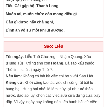
Tiểu Cát gặp hội Thanh Long
Muốn tài, muốn chức còn mong điều gì.
Cầu gì được nấy chả nghi,
Bình an vô sự một khi đi đường.
Sao: Liễu
Tên ngày:
Liễu Thổ Chương – Nhậm Quang: Xấu
(Hung Tú) Tướng tinh con
Hoẵng
. Là sao xấu thuộc
Thổ tinh, chủ trị ngày Thứ 7.
Nên làm:
Không có bất kỳ việc chi hợp với Sao Liễu.
Kiêng cữ:
Khởi công tạo tác việc chi cũng rất bất lợi,
hung hại. Hung hại nhất là làm thủy lợi như trổ tháo
nước, đào ao lũy, chôn cất, việc sửa cửa dựng cửa, xây
đắp. Vì vậy, ngày nay không nên tiến hành bất cứ việc