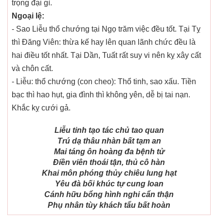
trọng đại gì.
Ngoại lệ:
- Sao Liễu thổ chướng tại Ngọ trăm việc đều tốt. Tại Tỵ
thì Đăng Viên: thừa kế hay lên quan lãnh chức đều là
hai điều tốt nhất. Tại Dần, Tuất rất suy vi nên kỵ xây cất
và chôn cất.
- Liễu: thổ chướng (con cheo): Thổ tinh, sao xấu. Tiền
bạc thì hao hụt, gia đình thì không yên, dễ bị tai nạn.
Khắc kỵ cưới gả.
Liễu tinh tạo tác chủ tao quan
Trú dạ thâu nhàn bất tạm an
Mai táng ôn hoàng đa bệnh tử
Điền viên thoái tận, thủ cô hàn
Khai môn phóng thủy chiêu lung hạt
Yêu đà bối khúc tự cung loan
Cánh hữu bổng hình nghi cẩn thận
Phụ nhân tùy khách tẩu bất hoàn