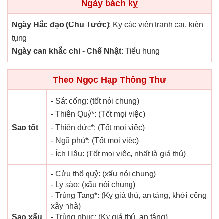
Ngày bách kỵ
Ngày Hắc đạo (Chu Tước)
: Kỵ các viện tranh cãi, kiện
tụng
Ngày can khắc chi - Chế Nhật
: Tiểu hung
Theo Ngọc Hạp Thông Thư
- Sát cống: (tốt nói chung)
- Thiên Quý*: (Tốt mọi việc)
Sao tốt
- Thiên đức*: (Tốt mọi việc)
- Ngũ phú*: (Tốt mọi việc)
- Ích Hậu: (Tốt mọi việc, nhất là giá thú)
- Cửu thổ quỷ: (xấu nói chung)
- Ly sào: (xấu nói chung)
- Trùng Tang*: (Kỵ giá thú, an táng, khởi công
xây nhà)
Sao xấu
- Trùng phục: (Kỵ giá thú, an táng)