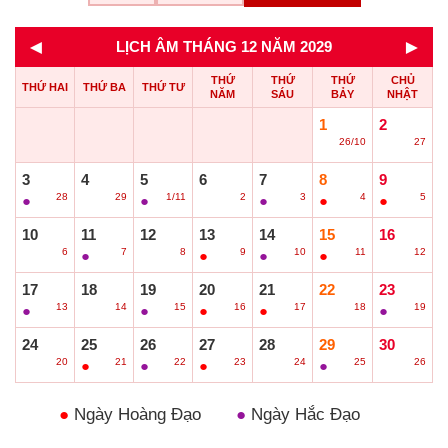
◄
►
LỊCH ÂM THÁNG 12 NĂM 2029
THỨ
THỨ
THỨ
CHỦ
THỨ HAI
THỨ BA
THỨ TƯ
NĂM
SÁU
BẢY
NHẬT
1
2
26/10
27
○
○
3
4
5
6
7
8
9
28
29
1/11
2
3
4
5
●
○
●
○
●
●
●
10
11
12
13
14
15
16
6
7
8
9
10
11
12
○
●
○
●
●
●
○
17
18
19
20
21
22
23
13
14
15
16
17
18
19
●
○
●
●
●
○
●
24
25
26
27
28
29
30
20
21
22
23
24
25
26
○
●
●
●
○
●
○
●
Ngày Hoàng Đạo
●
Ngày Hắc Đạo