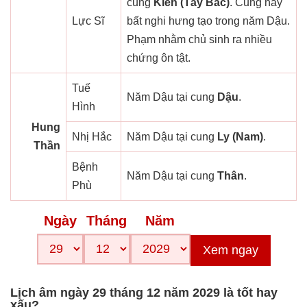
cung
Kiền (Tây Bắc)
. Cung này
Lực Sĩ
bất nghi hưng tạo trong năm Dậu.
Phạm nhằm chủ sinh ra nhiều
chứng ôn tật.
Tuế
Năm Dậu tại cung
Dậu
.
Hình
Hung
Nhị Hắc
Năm Dậu tại cung
Ly (Nam)
.
Thần
Bệnh
Năm Dậu tại cung
Thân
.
Phù
Ngày
Tháng
Năm
Xem ngay
Lịch âm ngày 29 tháng 12 năm 2029 là tốt hay
xấu?