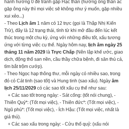
hành hướng 0 để tránh gặp Hạc thần (hướng ông thần ác
gặp ông này thì mọi việc sẽ không như ý muốn, gặp nhiều
xui xẻo...)
- Theo
Lịch âm
1 năm có 12 trực (gọi là Thập Nhị Kiến
Trừ), đây là 12 trạng thái, tính từ khi mở đầu đến lúc kết
thúc trong một chu kỳ, ứng với những điều tốt, xấu tương
ứng với từng việc cụ thể. Ngày hôm nay,
lịch âm ngày 25
tháng 11 năm 2029
là
Trực Chấp
(Nên lập khế ước, giao
dịch, động thổ san nền, cầu thầy chữa bệnh, đi săn thú cá,
tìm bắt trộm cướp).
- Theo Ngọc hạp thông thư, mỗi ngày có nhiều sao, trong
đó có Cát tinh (sao tốt) và Hung tinh (sao xấu). Ngày
âm
lịch 25/11/2029
có các sao tốt xấu cụ thể như sau:
+ Các sao tốt trong ngày: - Sát cống: (tốt nói chung), -
Thiên Quý*: (Tốt mọi việc), - Thiên đức*: (Tốt mọi việc), -
Ngũ phú*: (Tốt mọi việc), - Ích Hậu: (Tốt mọi việc, nhất là
giá thú).
+ Các sao xấu trong ngày: - Cửu thổ quỷ: (xấu nói