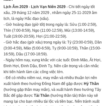
Lịch Âm 2029
-
Lịch Vạn Niên 2029
- Chi tiết ngày tốt
xấu, 29 tháng 12 năm 2029 , nhằm ngày 25-11-2029 âm
lịch, là ngày Hắc đạo (xấu).
- Giờ hoàng đạo (giờ tốt) trong ngày là: Sửu (1:00-2:59),
Thìn (7:00-8:59), Ngọ (11:00-12:59), Mùi (13:00-14:59),
Tuất (19:00-20:59), Hợi (21:00-22:59).
- Giờ hắc đạo (giờ xấu) trong ngày là: Tý (23:00-0:59), Dần
(3:00-4:59), Mão (5:00-6:59), Tỵ (9:00-10:59), Thân (15:00-
16:59), Dậu (17:00-18:59).
- Ngày hôm nay, xung khắc với các tuổi: Đinh Mão, Ất Hợi,
Đinh Hợi, Đinh Dậu, Đinh Tỵ. Nên cẩn trọng và cân nhắc
khi tiến hành làm các công việc lớn.
- Để có nhiều niềm vui, may mắn và nhiều thuận lợi nên
xuất hành theo hướng Đông Nam để gặp được
Hỷ Thần
(hướng gặp thần may mắn), và xuất hành theo hướng Tây
Bắc để gặp được
Tài Thần
(hướng thần tài) thần này sẽ
mang lại cho bạn nhiều tài lộc và tiền bạc. Nên tránh xuất