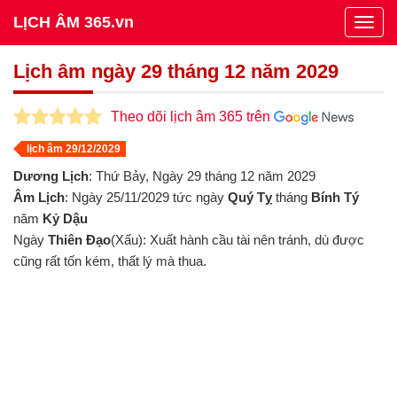
LỊCH ÂM 365.vn
Togg
navig
Lịch âm ngày 29 tháng 12 năm 2029
Theo dõi lịch âm 365 trên
lịch âm 29/12/2029
Dương Lịch
: Thứ Bảy, Ngày 29 tháng 12 năm 2029
Âm Lịch
: Ngày 25/11/2029 tức ngày
Quý Tỵ
tháng
Bính Tý
năm
Kỷ Dậu
Ngày
Thiên Đạo
(Xấu): Xuất hành cầu tài nên tránh, dù được
cũng rất tốn kém, thất lý mà thua.