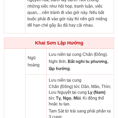
những việc như hội họp, tranh luận, việc
quan,…nên tránh đi vào giờ này. Nếu bắt
buộc phải đi vào giờ này thì nên giữ miệng
để hạn ché gây ẩu đả hay cãi nhau.
Khai Sơn Lập Hướng
Lưu niên tại cung Chấn (Đông).
Ngũ
Nghi tĩnh.
Bất nghi tu phương,
hoàng
lập hướng
.
Lưu niên tại cung
Chấn (Đông) tức Dần, Mão, Thìn;
Lưu Nguyệt tại cung
Ly (Nam)
tức
Tỵ
,
Ngọ
,
Mùi
. Kị động thổ
hoặc tu tạo.
Tam Sát từ trái sang phải phân ra
3 cung: