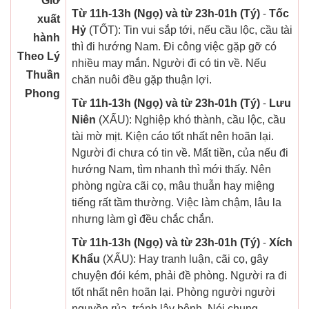
Giờ
Từ 11h-13h (Ngọ) và từ 23h-01h (Tý)
-
Tốc
xuất
Hỷ
(TỐT): Tin vui sắp tới, nếu cầu lộc, cầu tài
hành
thì đi hướng Nam. Đi công việc gặp gỡ có
Theo Lý
nhiều may mắn. Người đi có tin về. Nếu
Thuần
chăn nuôi đều gặp thuận lợi.
Phong
Từ 11h-13h (Ngọ) và từ 23h-01h (Tý)
-
Lưu
Niên
(XẤU): Nghiệp khó thành, cầu lộc, cầu
tài mờ mịt. Kiện cáo tốt nhất nên hoãn lại.
Người đi chưa có tin về. Mất tiền, của nếu đi
hướng Nam, tìm nhanh thì mới thấy. Nên
phòng ngừa cãi cọ, mâu thuẫn hay miệng
tiếng rất tầm thường. Việc làm chậm, lâu la
nhưng làm gì đều chắc chắn.
Từ 11h-13h (Ngọ) và từ 23h-01h (Tý)
-
Xích
Khẩu
(XẤU): Hay tranh luận, cãi cọ, gây
chuyện đói kém, phải đề phòng. Người ra đi
tốt nhất nên hoãn lại. Phòng người người
nguyền rủa, tránh lây bệnh. Nói chung