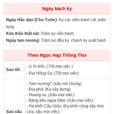
Ngày bách kỵ
Ngày Hắc đạo (Chu Tước)
: Kỵ các viện tranh cãi, kiện
tụng
Kim thần thất sát
: Trăm sự nên tránh
Ngày tam nương
: Trăm sự đều kỵ, chánh kỵ xuất hành
Theo Ngọc Hạp Thông Thư
- U Vi tinh: ( Tốt mọi việc )
Sao tốt
- Đại Hồng Sa: (Tốt mọi việc)
- Tam nương*: (xấu nói chung)
- Địa phá: (Kỵ xây dựng)
- Hoang vu: (Xấu mọi việc)
- Băng tiêu ngoạ hãm: (Xấu mọi việc)
- Hà khôi Cẩu Giảo: (Kỵ khởi công xây nhà
Sao xấu
cửa, xấu mọi việc)