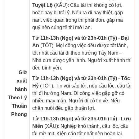
Tuyệt Lộ
(XẤU): Cầu tài thì không có lợi,
hoặc hay bị trái ý. Nếu ra đi hay thiệt, gặp
nạn, việc quan trọng thì phải đòn, gặp ma
quỷ nên cúng tế thì mới an.
Từ 11h-13h (Ngọ) và từ 23h-01h (Tý)
-
Đại
An
(TỐT): Mọi công việc đều được tốt lành,
tốt nhất cầu tài đi theo hướng Tây Nam –
Nhà cửa được yên lành. Người xuất hành thì
đều bình yên.
Giờ
Từ 11h-13h (Ngọ) và từ 23h-01h (Tý)
-
Tốc
xuất
Hỷ
(TỐT): Tin vui sắp tới, nếu cầu lộc, cầu tài
hành
thì đi hướng Nam. Đi công việc gặp gỡ có
Theo Lý
nhiều may mắn. Người đi có tin về. Nếu
Thuần
chăn nuôi đều gặp thuận lợi.
Phong
Từ 11h-13h (Ngọ) và từ 23h-01h (Tý)
-
Lưu
Niên
(XẤU): Nghiệp khó thành, cầu lộc, cầu
tài mờ mịt. Kiện cáo tốt nhất nên hoãn lại.