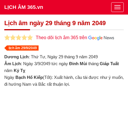
LỊCH ÂM 365.vn
Togg
navig
Lịch âm ngày 29 tháng 9 năm 2049
Theo dõi lịch âm 365 trên
lịch âm 29/9/2049
Dương Lịch
: Thứ Tư, Ngày 29 tháng 9 năm 2049
Âm Lịch
: Ngày 3/9/2049 tức ngày
Đinh Mùi
tháng
Giáp Tuất
năm
Kỷ Tỵ
Ngày
Bạch Hổ Kiếp
(Tốt): Xuất hành, cầu tài được như ý muốn,
đi hướng Nam và Bắc rất thuận lợi.