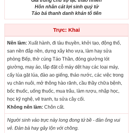
Gia trung chủ sự lạc thao nhiên
Hôn nhân cát lợi sinh quý tử
Tảo bá thanh danh khán tổ tiên
Trực: Khai
Nên làm:
Xuất hành, đi tàu thuyền, khởi tạo, động thổ,
san nền đắp nền, dựng xây kho vựa, làm hay sửa
phòng Bếp, thờ cúng Táo Thần, đóng giường lót
giường, may áo, lắp đặt cỗ máy dệt hay các loại máy,
cấy lúa gặt lúa, đào ao giếng, tháo nước, các việc trong
vụ chăn nuôi, mở thông hào rãnh, cầu thầy chữa bệnh,
bốc thuốc, uống thuốc, mua trâu, làm rượu, nhập học,
học kỹ nghệ, vẽ tranh, tu sửa cây cối.
Không nên làm:
Chôn cất.
Người sinh vào trực này long đong tứ bề - đàn ông vui
vẻ. Đàn bà hay gây lộn với chồng.