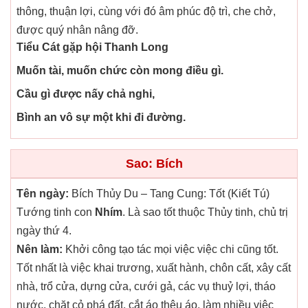
thông, thuận lợi, cùng với đó âm phúc độ trì, che chở,
được quý nhân nâng đỡ.
Tiểu Cát gặp hội Thanh Long
Muốn tài, muốn chức còn mong điều gì.
Cầu gì được nấy chả nghi,
Bình an vô sự một khi đi đường.
Sao: Bích
Tên ngày:
Bích Thủy Du – Tang Cung: Tốt (Kiết Tú)
Tướng tinh con
Nhím
. Là sao tốt thuộc Thủy tinh, chủ trị
ngày thứ 4.
Nên làm:
Khởi công tạo tác mọi việc việc chi cũng tốt.
Tốt nhất là việc khai trương, xuất hành, chôn cất, xây cất
nhà, trổ cửa, dựng cửa, cưới gả, các vụ thuỷ lợi, tháo
nước, chặt cỏ phá đất, cắt áo thêu áo, làm nhiều việc