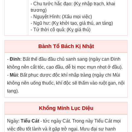
- Chu tước hắc đạo: (Kỵ nhập trạch, khai
trương)
- Nguyệt Hình: (Xấu mọi việc)
- Ngũ hư: (Kỵ khởi tạo, giá thú, an táng)
- Tứ thời cô quả: (Kỵ giá thú)
Bành Tổ Bách Kị Nhật
-
Đinh
: Bất thế đầu đầu chủ sanh sang (ngày can Đinh
không nên cắt tóc, cạo đầu, dễ bị mọc mụn nhọt ở đầu).
-
Mùi
: Bất phục dược độc khí nhập tràng (ngày chi Mùi
không nên uống thuốc, khí độc sẽ thấm vào ruột gan, nội
tạng).
Khổng Minh Lục Diệu
Ngày:
Tiểu Cát
- tức ngày Cát. Trong này Tiểu Cát mọi
việc đều tốt lành và ít gặp trở ngại. Mưu đại sự hanh