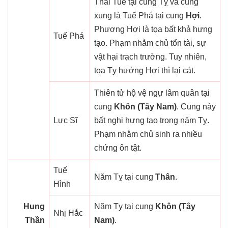
Thái Tuế tại cung Tỵ và cung
xung là Tuế Phá tại cung
Hợi
.
Phương Hợi là tọa bất khả hưng
Tuế Phá
tạo. Phạm nhằm chủ tổn tài, sự
vật hại trạch trường. Tuy nhiên,
tọa Tỵ hướng Hợi thì lại cát.
Thiên tử hộ vệ ngự lâm quân tại
cung
Khôn (Tây Nam)
. Cung này
Lực Sĩ
bất nghi hưng tạo trong năm Tỵ.
Phạm nhằm chủ sinh ra nhiều
chứng ôn tật.
Tuế
Năm Tỵ tại cung
Thân
.
Hình
Hung
Năm Tỵ tại cung
Khôn (Tây
Nhị Hắc
Thần
Nam)
.