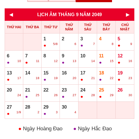
◄
►
LỊCH ÂM THÁNG 9 NĂM 2049
THỨ
THỨ
THỨ
CHỦ
THỨ HAI
THỨ BA
THỨ TƯ
NĂM
SÁU
BẢY
NHẬT
1
2
3
4
5
5/8
6
7
8
9
●
○
●
○
●
6
7
8
9
10
11
12
10
11
12
13
14
15
16
●
●
○
●
○
●
●
13
14
15
16
17
18
19
17
18
19
20
21
22
23
●
○
●
○
●
●
●
20
21
22
23
24
25
26
24
25
26
27
28
29
30
○
●
○
●
●
●
○
27
28
29
30
1/9
2
3
4
●
○
●
○
●
Ngày Hoàng Đạo
●
Ngày Hắc Đạo