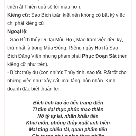
thiện ắt Thiện quả sẽ tới mau hơn.
Kiêng cữ:
Sao Bích toàn kiết nên không có bất kỳ việc
chi phải kiêng cữ.
Ngoại lệ:
- Sao Bích thủy Du tại Mùi, Hợi, Mão trăm việc đều kỵ,
thứ nhất là trong Mùa Đông. Riêng ngày Hợi là Sao
Bích Đăng Viên nhưng phạm phải
Phục Đoạn Sát
(nên
kiêng cữ như trên).
- Bích: thủy du (con nhím): Thủy tinh, sao tốt. Rất tốt cho
những việc như: xây cất, mai táng, hôn nhân. Kinh
doanh đặc biệt thuận lợi.
Bích tinh tạo ác tiến trang điền
Ti tâm đại thục phúc thao thiên
Nô tỳ tự lai, nhân khẩu tiến
Khai môn, phóng thủy xuất anh hiền
Mai táng chiêu tài, quan phẩm tiến