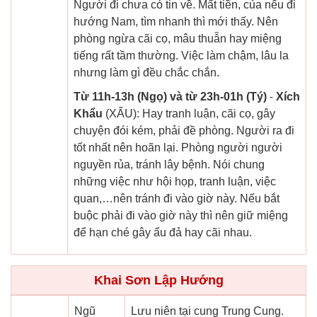
Người đi chưa có tin về. Mất tiền, của nếu đi
hướng Nam, tìm nhanh thì mới thấy. Nên
phòng ngừa cãi cọ, mâu thuẫn hay miệng
tiếng rất tầm thường. Việc làm chậm, lâu la
nhưng làm gì đều chắc chắn.
Từ 11h-13h (Ngọ) và từ 23h-01h (Tý)
-
Xích
Khẩu
(XẤU): Hay tranh luận, cãi cọ, gây
chuyện đói kém, phải đề phòng. Người ra đi
tốt nhất nên hoãn lại. Phòng người người
nguyền rủa, tránh lây bệnh. Nói chung
những việc như hội họp, tranh luận, việc
quan,…nên tránh đi vào giờ này. Nếu bắt
buộc phải đi vào giờ này thì nên giữ miệng
để hạn ché gây ẩu đả hay cãi nhau.
Khai Sơn Lập Hướng
Ngũ
Lưu niên tại cung Trung Cung.