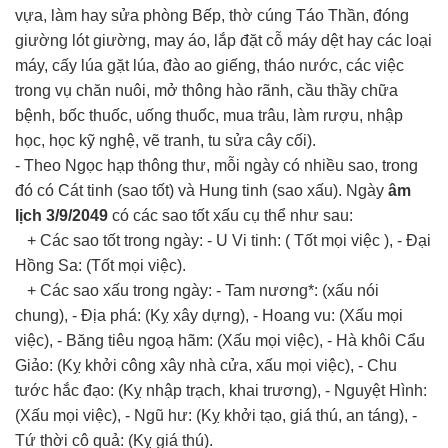
vựa, làm hay sửa phòng Bếp, thờ cúng Táo Thần, đóng
giường lót giường, may áo, lắp đặt cỗ máy dệt hay các loại
máy, cấy lúa gặt lúa, đào ao giếng, tháo nước, các việc
trong vụ chăn nuôi, mở thông hào rãnh, cầu thầy chữa
bệnh, bốc thuốc, uống thuốc, mua trâu, làm rượu, nhập
học, học kỹ nghệ, vẽ tranh, tu sửa cây cối).
- Theo Ngọc hạp thông thư, mỗi ngày có nhiều sao, trong
đó có Cát tinh (sao tốt) và Hung tinh (sao xấu). Ngày
âm
lịch 3/9/2049
có các sao tốt xấu cụ thể như sau:
+ Các sao tốt trong ngày: - U Vi tinh: ( Tốt mọi việc ), - Đại
Hồng Sa: (Tốt mọi việc).
+ Các sao xấu trong ngày: - Tam nương*: (xấu nói
chung), - Địa phá: (Kỵ xây dựng), - Hoang vu: (Xấu mọi
việc), - Băng tiêu ngoạ hãm: (Xấu mọi việc), - Hà khôi Cẩu
Giảo: (Kỵ khởi công xây nhà cửa, xấu mọi việc), - Chu
tước hắc đạo: (Kỵ nhập trạch, khai trương), - Nguyệt Hình:
(Xấu mọi việc), - Ngũ hư: (Kỵ khởi tạo, giá thú, an táng), -
Tứ thời cô quả: (Kỵ giá thú).