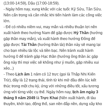
(13:00-14:59), Dậu (17:00-18:59).
- Ngày hôm nay, xung khắc với các tuổi: Kỷ Sửu, Tân Sửu.
Nên cẩn trọng và cân nhắc khi tiến hành làm các công việc
lớn.
- Để có nhiều niềm vui, may mắn và nhiều thuận lợi nên
xuất hành theo hướng Nam để gặp được
Hỷ Thần
(hướng
gặp thần may mắn), và xuất hành theo hướng Đông để
gặp được
Tài Thần
(hướng thần tài) thần này sẽ mang lại
cho bạn nhiều tài lộc và tiền bạc. Nên tránh xuất hành
hướng 0 để tránh gặp Hạc thần (hướng ông thần ác gặp
ông này thì mọi việc sẽ không như ý muốn, gặp nhiều xui
xẻo...)
- Theo
Lịch âm
1 năm có 12 trực (gọi là Thập Nhị Kiến
Trừ), đây là 12 trạng thái, tính từ khi mở đầu đến lúc kết
thúc trong một chu kỳ, ứng với những điều tốt, xấu tương
ứng với từng việc cụ thể. Ngày hôm nay,
lịch âm ngày 3
tháng 9 năm 2049
là
Trực Khai
(Nên xuất hành, đi tàu
thuyền, khởi tạo, động thổ, san nền đắp nền, dựng xây kho