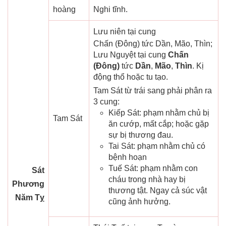
hoàng
Nghi tĩnh.
Lưu niên tại cung
Chấn (Đông) tức Dần, Mão, Thìn;
Lưu Nguyệt tại cung
Chấn
(Đông)
tức
Dần
,
Mão
,
Thìn
. Kị
động thổ hoặc tu tạo.
Tam Sát từ trái sang phải phân ra
3 cung:
Kiếp Sát: phạm nhằm chủ bị
Tam Sát
ăn cướp, mất cắp; hoặc gặp
sự bị thương đau.
Tai Sát: phạm nhằm chủ có
bệnh hoạn
Tuế Sát: phạm nhằm con
Sát
cháu trong nhà hay bị
Phương
thương tật. Ngay cả súc vật
Năm Tỵ
cũng ảnh hưởng.