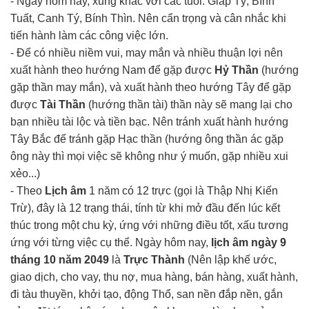
- Ngày hôm nay, xung khắc với các tuổi: Giáp Tý, Bính
Tuất, Canh Tý, Bính Thìn. Nên cẩn trọng và cân nhắc khi
tiến hành làm các công việc lớn.
- Để có nhiều niềm vui, may mắn và nhiều thuận lợi nên
xuất hành theo hướng Nam để gặp được
Hỷ Thần
(hướng
gặp thần may mắn), và xuất hành theo hướng Tây để gặp
được
Tài Thần
(hướng thần tài) thần này sẽ mang lại cho
bạn nhiều tài lộc và tiền bạc. Nên tránh xuất hành hướng
Tây Bắc để tránh gặp Hạc thần (hướng ông thần ác gặp
ông này thì mọi việc sẽ không như ý muốn, gặp nhiều xui
xẻo...)
- Theo
Lịch âm
1 năm có 12 trực (gọi là Thập Nhị Kiến
Trừ), đây là 12 trạng thái, tính từ khi mở đầu đến lúc kết
thúc trong một chu kỳ, ứng với những điều tốt, xấu tương
ứng với từng việc cụ thể. Ngày hôm nay,
lịch âm ngày 9
tháng 10 năm 2049
là
Trực Thành
(Nên lập khế ước,
giao dịch, cho vay, thu nợ, mua hàng, bán hàng, xuất hành,
đi tàu thuyền, khởi tạo, động Thổ, san nền đắp nền, gắn