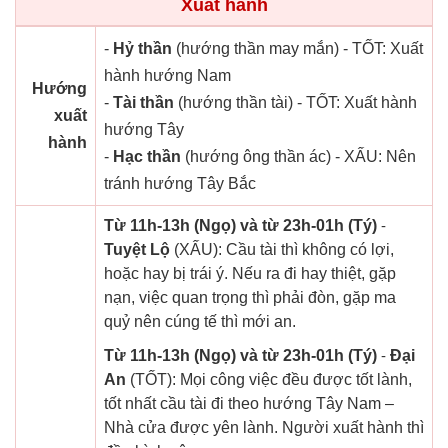
Xuất hành
-
Hỷ thần
(hướng thần may mắn) - TỐT: Xuất
hành hướng Nam
Hướng
-
Tài thần
(hướng thần tài) - TỐT: Xuất hành
xuất
hướng Tây
hành
-
Hạc thần
(hướng ông thần ác) - XẤU: Nên
tránh hướng Tây Bắc
Từ 11h-13h (Ngọ) và từ 23h-01h (Tý)
-
Tuyệt Lộ
(XẤU): Cầu tài thì không có lợi,
hoặc hay bị trái ý. Nếu ra đi hay thiệt, gặp
nạn, việc quan trọng thì phải đòn, gặp ma
quỷ nên cúng tế thì mới an.
Từ 11h-13h (Ngọ) và từ 23h-01h (Tý)
-
Đại
An
(TỐT): Mọi công việc đều được tốt lành,
tốt nhất cầu tài đi theo hướng Tây Nam –
Nhà cửa được yên lành. Người xuất hành thì