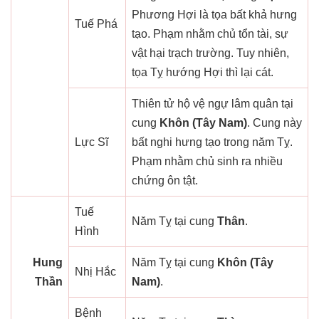
Phương Hợi là tọa bất khả hưng
Tuế Phá
tạo. Phạm nhằm chủ tổn tài, sự
vật hại trạch trường. Tuy nhiên,
tọa Tỵ hướng Hợi thì lại cát.
Thiên tử hộ vệ ngự lâm quân tại
cung
Khôn (Tây Nam)
. Cung này
Lực Sĩ
bất nghi hưng tạo trong năm Tỵ.
Phạm nhằm chủ sinh ra nhiều
chứng ôn tật.
Tuế
Năm Tỵ tại cung
Thân
.
Hình
Hung
Năm Tỵ tại cung
Khôn (Tây
Nhị Hắc
Thần
Nam)
.
Bệnh