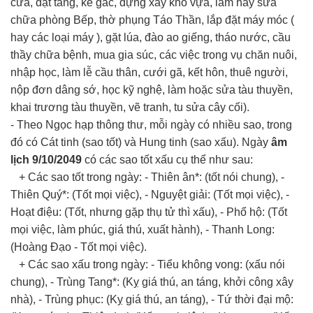
cửa, đặt táng, kê gác, dựng xây kho vựa, làm hay sửa
chữa phòng Bếp, thờ phụng Táo Thần, lắp đặt máy móc (
hay các loại máy ), gặt lúa, đào ao giếng, tháo nước, cầu
thầy chữa bệnh, mua gia súc, các việc trong vụ chăn nuôi,
nhập học, làm lễ cầu thân, cưới gã, kết hôn, thuê người,
nộp đơn dâng sớ, học kỹ nghệ, làm hoặc sửa tàu thuyền,
khai trương tàu thuyền, vẽ tranh, tu sửa cây cối).
- Theo Ngọc hạp thông thư, mỗi ngày có nhiều sao, trong
đó có Cát tinh (sao tốt) và Hung tinh (sao xấu). Ngày
âm
lịch 9/10/2049
có các sao tốt xấu cụ thể như sau:
+ Các sao tốt trong ngày: - Thiên ân*: (tốt nói chung), -
Thiên Quý*: (Tốt mọi việc), - Nguyệt giải: (Tốt mọi việc), -
Hoạt điệu: (Tốt, nhưng gặp thụ tử thì xấu), - Phổ hộ: (Tốt
mọi việc, làm phúc, giá thú, xuất hành), - Thanh Long:
(Hoàng Đạo - Tốt mọi việc).
+ Các sao xấu trong ngày: - Tiểu không vong: (xấu nói
chung), - Trùng Tang*: (Kỵ giá thú, an táng, khởi công xây
nhà), - Trùng phục: (Kỵ giá thú, an táng), - Tứ thời đại mộ: