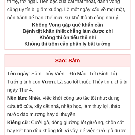
trì trệ, trở ngại. Tiền bạc của cải thất thoát, danh vọng
cũng uy tín bị giảm xuống. Là một ngày xấu về mọi mặt,
nên tránh để hạn chế mưu sự khó thành công như ý.
Không Vong gặp quẻ khẩn cần
Bệnh tật khẩn thiết chẳng làm được chi
Không thì ôn tiểu thê nhi
Không thì trộm cắp phân ly bất tường
Sao: Sâm
Tên ngày:
Sâm Thủy Viên – Đỗ Mậu: Tốt (Bình Tú)
Tướng tinh con
Vượn
. Là sao tốt thuộc Thủy tinh, chủ trị
ngày Thứ 4.
Nên làm:
Nhiều việc khởi công tạo tác tốt như: dựng
cửa trổ cửa, xây cất nhà, nhập học, làm thủy lợi, tháo
nước đào mương hay đi thuyền.
Kiêng cữ:
Cưới gả, đóng giường lót giường, chôn cất
hay kết bạn đều không tốt. Vì vậy, để việc cưới gả được