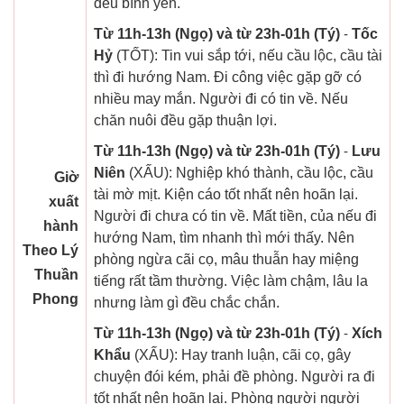
đều bình yên.
Từ 11h-13h (Ngọ) và từ 23h-01h (Tý)
-
Tốc
Hỷ
(TỐT): Tin vui sắp tới, nếu cầu lộc, cầu tài
thì đi hướng Nam. Đi công việc gặp gỡ có
nhiều may mắn. Người đi có tin về. Nếu
chăn nuôi đều gặp thuận lợi.
Từ 11h-13h (Ngọ) và từ 23h-01h (Tý)
-
Lưu
Niên
(XẤU): Nghiệp khó thành, cầu lộc, cầu
Giờ
tài mờ mịt. Kiện cáo tốt nhất nên hoãn lại.
xuất
Người đi chưa có tin về. Mất tiền, của nếu đi
hành
hướng Nam, tìm nhanh thì mới thấy. Nên
Theo Lý
phòng ngừa cãi cọ, mâu thuẫn hay miệng
Thuần
tiếng rất tầm thường. Việc làm chậm, lâu la
Phong
nhưng làm gì đều chắc chắn.
Từ 11h-13h (Ngọ) và từ 23h-01h (Tý)
-
Xích
Khẩu
(XẤU): Hay tranh luận, cãi cọ, gây
chuyện đói kém, phải đề phòng. Người ra đi
tốt nhất nên hoãn lại. Phòng người người