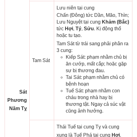
Lưu niên tại cung
Chấn (Đông) tức Dần, Mão, Thìn;
Lưu Nguyệt tại cung
Khảm (Bắc)
tức
Hợi
,
Tý
,
Sửu
. Kị động thổ
hoặc tu tạo.
Tam Sát từ trái sang phải phân ra
3 cung:
Kiếp Sát: phạm nhằm chủ bị
Tam Sát
ăn cướp, mất cắp; hoặc gặp
sự bị thương đau.
Tai Sát: phạm nhằm chủ có
bệnh hoạn
Tuế Sát: phạm nhằm con
Sát
cháu trong nhà hay bị
Phương
thương tật. Ngay cả súc vật
Năm Tỵ
cũng ảnh hưởng.
Thái Tuế tại cung Tỵ và cung
xung là Tuế Phá tại cung
Hợi
.