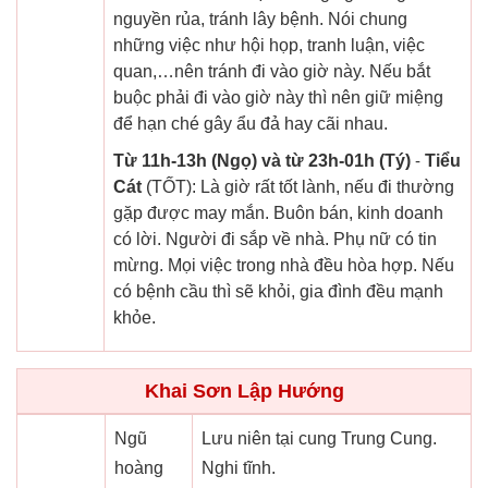
nguyền rủa, tránh lây bệnh. Nói chung
những việc như hội họp, tranh luận, việc
quan,…nên tránh đi vào giờ này. Nếu bắt
buộc phải đi vào giờ này thì nên giữ miệng
để hạn ché gây ẩu đả hay cãi nhau.
Từ 11h-13h (Ngọ) và từ 23h-01h (Tý)
-
Tiểu
Cát
(TỐT): Là giờ rất tốt lành, nếu đi thường
gặp được may mắn. Buôn bán, kinh doanh
có lời. Người đi sắp về nhà. Phụ nữ có tin
mừng. Mọi việc trong nhà đều hòa hợp. Nếu
có bệnh cầu thì sẽ khỏi, gia đình đều mạnh
khỏe.
Khai Sơn Lập Hướng
Ngũ
Lưu niên tại cung Trung Cung.
hoàng
Nghi tĩnh.