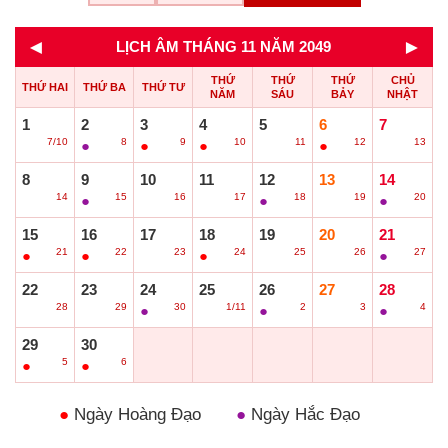
◄
►
LỊCH ÂM THÁNG 11 NĂM 2049
THỨ
THỨ
THỨ
CHỦ
THỨ HAI
THỨ BA
THỨ TƯ
NĂM
SÁU
BẢY
NHẬT
1
2
3
4
5
6
7
7/10
8
9
10
11
12
13
○
●
●
●
○
●
○
8
9
10
11
12
13
14
14
15
16
17
18
19
20
○
●
○
○
●
○
●
15
16
17
18
19
20
21
21
22
23
24
25
26
27
●
●
○
●
○
○
●
22
23
24
25
26
27
28
28
29
30
1/11
2
3
4
○
○
●
○
●
○
●
29
30
5
6
●
●
●
Ngày Hoàng Đạo
●
Ngày Hắc Đạo