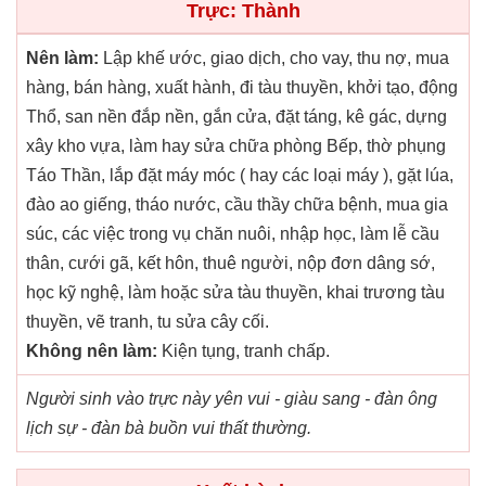
Trực: Thành
Nên làm:
Lập khế ước, giao dịch, cho vay, thu nợ, mua
hàng, bán hàng, xuất hành, đi tàu thuyền, khởi tạo, động
Thổ, san nền đắp nền, gắn cửa, đặt táng, kê gác, dựng
xây kho vựa, làm hay sửa chữa phòng Bếp, thờ phụng
Táo Thần, lắp đặt máy móc ( hay các loại máy ), gặt lúa,
đào ao giếng, tháo nước, cầu thầy chữa bệnh, mua gia
súc, các việc trong vụ chăn nuôi, nhập học, làm lễ cầu
thân, cưới gã, kết hôn, thuê người, nộp đơn dâng sớ,
học kỹ nghệ, làm hoặc sửa tàu thuyền, khai trương tàu
thuyền, vẽ tranh, tu sửa cây cối.
Không nên làm:
Kiện tụng, tranh chấp.
Người sinh vào trực này yên vui - giàu sang - đàn ông
lịch sự - đàn bà buồn vui thất thường.