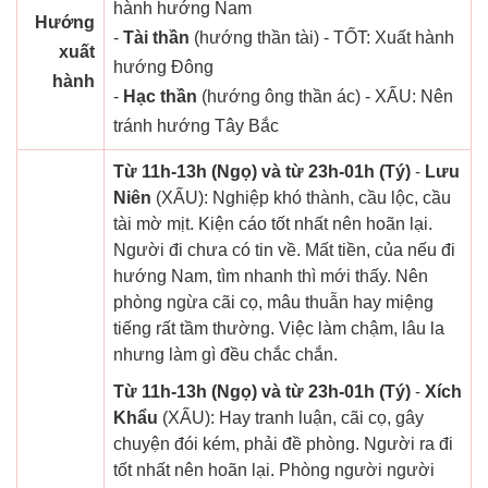
hành hướng Nam
Hướng
-
Tài thần
(hướng thần tài) - TỐT: Xuất hành
xuất
hướng Đông
hành
-
Hạc thần
(hướng ông thần ác) - XẤU: Nên
tránh hướng Tây Bắc
Từ 11h-13h (Ngọ) và từ 23h-01h (Tý)
-
Lưu
Niên
(XẤU): Nghiệp khó thành, cầu lộc, cầu
tài mờ mịt. Kiện cáo tốt nhất nên hoãn lại.
Người đi chưa có tin về. Mất tiền, của nếu đi
hướng Nam, tìm nhanh thì mới thấy. Nên
phòng ngừa cãi cọ, mâu thuẫn hay miệng
tiếng rất tầm thường. Việc làm chậm, lâu la
nhưng làm gì đều chắc chắn.
Từ 11h-13h (Ngọ) và từ 23h-01h (Tý)
-
Xích
Khẩu
(XẤU): Hay tranh luận, cãi cọ, gây
chuyện đói kém, phải đề phòng. Người ra đi
tốt nhất nên hoãn lại. Phòng người người