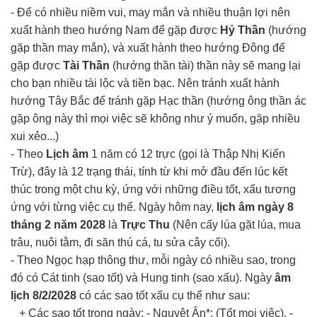
- Để có nhiều niềm vui, may mắn và nhiều thuận lợi nên
xuất hành theo hướng Nam để gặp được
Hỷ Thần
(hướng
gặp thần may mắn), và xuất hành theo hướng Đông để
gặp được
Tài Thần
(hướng thần tài) thần này sẽ mang lại
cho bạn nhiều tài lộc và tiền bạc. Nên tránh xuất hành
hướng Tây Bắc để tránh gặp Hạc thần (hướng ông thần ác
gặp ông này thì mọi việc sẽ không như ý muốn, gặp nhiều
xui xẻo...)
- Theo
Lịch âm
1 năm có 12 trực (gọi là Thập Nhị Kiến
Trừ), đây là 12 trạng thái, tính từ khi mở đầu đến lúc kết
thúc trong một chu kỳ, ứng với những điều tốt, xấu tương
ứng với từng việc cụ thể. Ngày hôm nay,
lịch âm ngày 8
tháng 2 năm 2028
là
Trực Thu
(Nên cấy lúa gặt lúa, mua
trâu, nuôi tằm, đi săn thú cá, tu sửa cây cối).
- Theo Ngọc hạp thông thư, mỗi ngày có nhiều sao, trong
đó có Cát tinh (sao tốt) và Hung tinh (sao xấu). Ngày
âm
lịch 8/2/2028
có các sao tốt xấu cụ thể như sau:
+ Các sao tốt trong ngày: - Nguyệt Ân*: (Tốt mọi việc), -