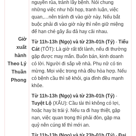
nguyền rủa, tránh lây bệnh. Nói chung
những việc như hội họp, tranh luận, việc
quan,…nên tránh đi vào giờ này. Nếu bắt
buộc phải đi vào giờ này thì nên giữ miệng
để hạn ché gây ẩu đả hay cãi nhau.
Giờ
Từ 11h-13h (Ngọ) và từ 23h-01h (Tý)
-
Tiểu
xuất
Cát
(TỐT): Là giờ rất tốt lành, nếu đi thường
hành
gặp được may mắn. Buôn bán, kinh doanh
Theo Lý
có lời. Người đi sắp về nhà. Phụ nữ có tin
mừng. Mọi việc trong nhà đều hòa hợp. Nếu
Thuần
có bệnh cầu thì sẽ khỏi, gia đình đều mạnh
Phong
khỏe.
Từ 11h-13h (Ngọ) và từ 23h-01h (Tý)
-
Tuyệt Lộ
(XẤU): Cầu tài thì không có lợi,
hoặc hay bị trái ý. Nếu ra đi hay thiệt, gặp
nạn, việc quan trọng thì phải đòn, gặp ma
quỷ nên cúng tế thì mới an.
Từ 11h-13h (Ngọ) và từ 23h-01h (Tý)
-
Đại