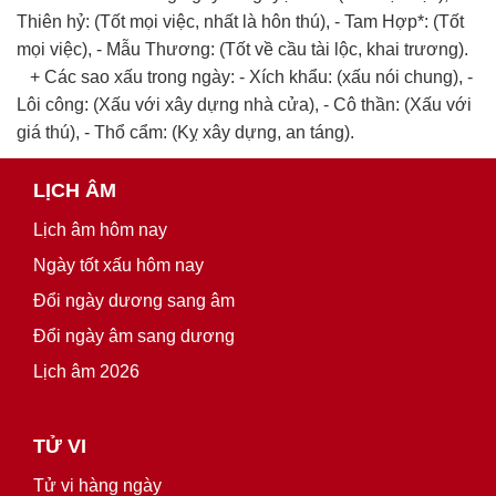
Thiên hỷ: (Tốt mọi việc, nhất là hôn thú), - Tam Hợp*: (Tốt
mọi việc), - Mẫu Thương: (Tốt về cầu tài lộc, khai trương).
+ Các sao xấu trong ngày: - Xích khẩu: (xấu nói chung), -
Lôi công: (Xấu với xây dựng nhà cửa), - Cô thần: (Xấu với
giá thú), - Thổ cẩm: (Kỵ xây dựng, an táng).
LỊCH ÂM
Lịch âm hôm nay
Ngày tốt xấu hôm nay
Đổi ngày dương sang âm
Đổi ngày âm sang dương
Lịch âm 2026
TỬ VI
Tử vi hàng ngày