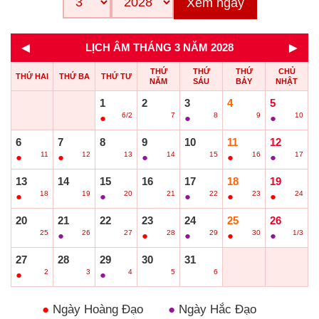
Xem ngay
◄
►
LỊCH ÂM THÁNG 3 NĂM 2028
THỨ
THỨ
THỨ
CHỦ
THỨ HAI
THỨ BA
THỨ TƯ
NĂM
SÁU
BẢY
NHẬT
1
2
3
4
5
6/2
7
8
9
10
●
○
●
○
●
6
7
8
9
10
11
12
11
12
13
14
15
16
17
●
●
○
●
○
●
●
13
14
15
16
17
18
19
18
19
20
21
22
23
24
●
○
●
○
●
●
●
20
21
22
23
24
25
26
25
26
27
28
29
30
1/3
○
●
○
●
●
●
●
27
28
29
30
31
2
3
4
5
6
●
○
●
○
○
●
Ngày Hoàng Đạo
●
Ngày Hắc Đạo