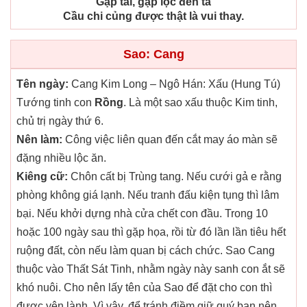
Gặp tài, gặp lộc đến ta
Cầu chi củng được thật là vui thay.
Sao: Cang
Tên ngày:
Cang Kim Long – Ngô Hán: Xấu (Hung Tú)
Tướng tinh con
Rồng
. Là một sao xấu thuộc Kim tinh,
chủ trị ngày thứ 6.
Nên làm:
Công việc liên quan đến cắt may áo màn sẽ
đặng nhiều lộc ăn.
Kiêng cữ:
Chôn cất bị Trùng tang. Nếu cưới gả e rằng
phòng không giá lạnh. Nếu tranh đấu kiện tụng thì lâm
bại. Nếu khởi dựng nhà cửa chết con đầu. Trong 10
hoặc 100 ngày sau thì gặp họa, rồi từ đó lần lần tiêu hết
ruộng đất, còn nếu làm quan bị cách chức. Sao Cang
thuộc vào Thất Sát Tinh, nhằm ngày này sanh con ắt sẽ
khó nuôi. Cho nên lấy tên của Sao để đặt cho con thì
được yên lành. Vì vậy, để tránh điềm giữ quý bạn nên