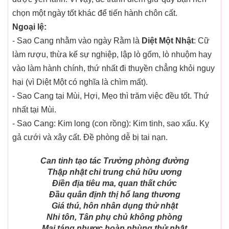
chọn một ngày tốt khác để tiến hành chôn cất.
Ngoại lệ:
- Sao Cang nhằm vào ngày Rằm là
Diệt Một Nhật
: Cữ
làm rượu, thừa kế sự nghiệp, lập lò gốm, lò nhuộm hay
vào làm hành chính, thứ nhất đi thuyền chẳng khỏi nguy
hại (vì Diệt Một có nghĩa là chìm mất).
- Sao Cang tại Mùi, Hợi, Mẹo thì trăm việc đều tốt. Thứ
nhất tại Mùi.
- Sao Cang: Kim long (con rồng): Kim tinh, sao xấu. Kỵ
gả cưới và xây cất. Đề phòng dễ bị tai nạn.
Can tinh tạo tác Trưởng phòng đường
Thập nhật chi trung chủ hữu ương
Điền địa tiêu ma, quan thất chức
Đầu quân định thị hổ lang thương
Giá thú, hôn nhân dụng thử nhật
Nhi tôn, Tân phụ chủ không phòng
Mai táng nhược hoàn phùng thử nhật