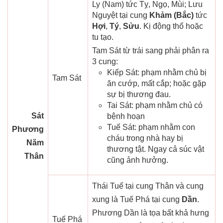
Ly (Nam) tức Tỵ, Ngọ, Mùi; Lưu
Nguyệt tại cung
Khảm (Bắc)
tức
Hợi
,
Tý
,
Sửu
. Kị động thổ hoặc
tu tạo.
Tam Sát từ trái sang phải phân ra
3 cung:
Kiếp Sát: phạm nhằm chủ bị
Tam Sát
ăn cướp, mất cắp; hoặc gặp
sự bị thương đau.
Tai Sát: phạm nhằm chủ có
Sát
bệnh hoạn
Tuế Sát: phạm nhằm con
Phương
cháu trong nhà hay bị
Năm
thương tật. Ngay cả súc vật
Thân
cũng ảnh hưởng.
Thái Tuế tại cung Thân và cung
xung là Tuế Phá tại cung
Dần
.
Phương Dần là tọa bất khả hưng
Tuế Phá