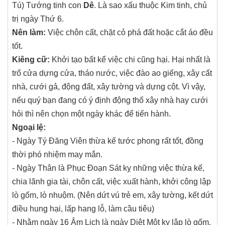
Tú) Tướng tinh con
Dê
. Là sao xấu thuộc Kim tinh, chủ
trị ngày Thứ 6.
Nên làm:
Việc chôn cất, chặt cỏ phá đất hoặc cắt áo đều
tốt.
Kiêng cữ:
Khởi tạo bất kể việc chi cũng hại. Hại nhất là
trổ cửa dựng cửa, tháo nước, việc đào ao giếng, xây cất
nhà, cưới gả, động đất, xây tường và dựng cột. Vì vậy,
nếu quý bạn đang có ý định động thổ xây nhà hay cưới
hỏi thì nên chọn một ngày khác để tiến hành.
Ngoại lệ:
- Ngày Tý Đăng Viên thừa kế tước phong rất tốt, đồng
thời phó nhiệm may mắn.
- Ngày Thân là Phục Đoạn Sát kỵ những việc thừa kế,
chia lãnh gia tài, chôn cất, việc xuất hành, khởi công lập
lò gốm, lò nhuộm. (Nên dứt vú trẻ em, xây tường, kết dứt
điều hung hại, lấp hang lỗ, làm cầu tiêu)
- Nhằm ngày 16 Âm Lịch là ngày Diệt Một kỵ lập lò gốm,