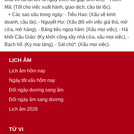
Mã: (Tốt cho việc xuất hành, giao dịch, cầu tài lộc).
+ Các sao xấu trong ngày: - Tiểu Hao: (Xấu về kinh
doanh, cầu tài), - Nguyệt Hư: (Xấu đối với việc giá thú, mở
cửa, mở hàng), - Băng tiêu ngoạ hãm: (Xấu mọi việc), - Hà
khôi Cẩu Giảo: (Kỵ khởi công xây nhà cửa, xấu mọi việc), -
Bạch hổ: (Kỵ mai táng), - Sát chủ*: (Xấu mọi việc).
LỊCH ÂM
Lịch âm hôm nay
Ngày tốt xấu hôm nay
Đổi ngày dương sang âm
Đổi ngày âm sang dương
Lịch âm 2026
TỬ VI