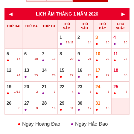
◄
►
LỊCH ÂM THÁNG 1 NĂM 2026
THỨ
THỨ
THỨ
CHỦ
THỨ HAI
THỨ BA
THỨ TƯ
NĂM
SÁU
BẢY
NHẬT
1
2
3
4
13/11
14
15
16
●
○
●
●
5
6
7
8
9
10
11
17
18
19
20
21
22
23
●
○
●
○
●
●
●
12
13
14
15
16
17
18
24
25
26
27
28
29
30
○
●
○
●
●
●
○
19
20
21
22
23
24
25
1/12
2
3
4
5
6
7
●
○
●
○
●
●
●
26
27
28
29
30
31
8
9
10
11
12
13
○
●
○
●
●
●
●
Ngày Hoàng Đạo
●
Ngày Hắc Đạo