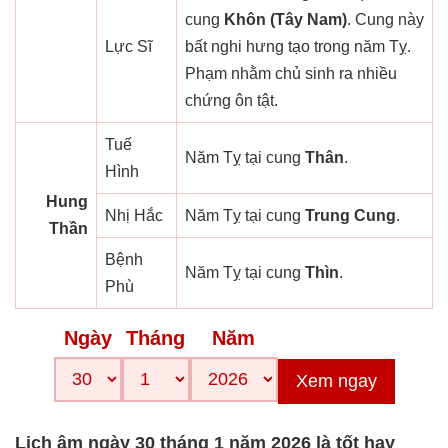
cung
Khôn (Tây Nam)
. Cung này
Lực Sĩ
bất nghi hưng tạo trong năm Tỵ.
Phạm nhằm chủ sinh ra nhiều
chứng ôn tật.
Tuế
Năm Tỵ tại cung
Thân
.
Hình
Hung
Nhị Hắc
Năm Tỵ tại cung
Trung Cung
.
Thần
Bệnh
Năm Tỵ tại cung
Thìn
.
Phù
Ngày
Tháng
Năm
Xem ngay
Lịch âm ngày 30 tháng 1 năm 2026 là tốt hay