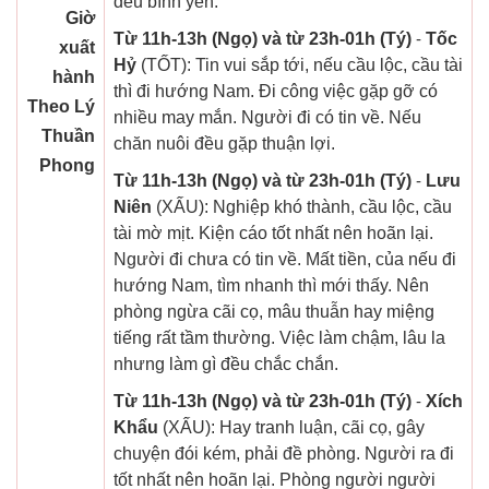
đều bình yên.
Giờ
Từ 11h-13h (Ngọ) và từ 23h-01h (Tý)
-
Tốc
xuất
Hỷ
(TỐT): Tin vui sắp tới, nếu cầu lộc, cầu tài
hành
thì đi hướng Nam. Đi công việc gặp gỡ có
Theo Lý
nhiều may mắn. Người đi có tin về. Nếu
Thuần
chăn nuôi đều gặp thuận lợi.
Phong
Từ 11h-13h (Ngọ) và từ 23h-01h (Tý)
-
Lưu
Niên
(XẤU): Nghiệp khó thành, cầu lộc, cầu
tài mờ mịt. Kiện cáo tốt nhất nên hoãn lại.
Người đi chưa có tin về. Mất tiền, của nếu đi
hướng Nam, tìm nhanh thì mới thấy. Nên
phòng ngừa cãi cọ, mâu thuẫn hay miệng
tiếng rất tầm thường. Việc làm chậm, lâu la
nhưng làm gì đều chắc chắn.
Từ 11h-13h (Ngọ) và từ 23h-01h (Tý)
-
Xích
Khẩu
(XẤU): Hay tranh luận, cãi cọ, gây
chuyện đói kém, phải đề phòng. Người ra đi
tốt nhất nên hoãn lại. Phòng người người