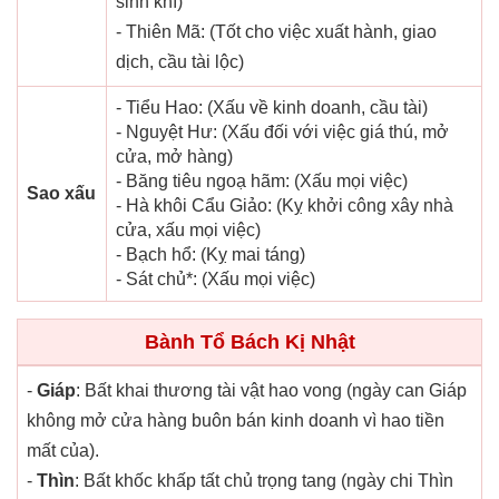
sinh khí)
- Thiên Mã: (Tốt cho việc xuất hành, giao
dịch, cầu tài lộc)
- Tiểu Hao: (Xấu về kinh doanh, cầu tài)
- Nguyệt Hư: (Xấu đối với việc giá thú, mở
cửa, mở hàng)
- Băng tiêu ngoạ hãm: (Xấu mọi việc)
Sao xấu
- Hà khôi Cẩu Giảo: (Kỵ khởi công xây nhà
cửa, xấu mọi việc)
- Bạch hổ: (Kỵ mai táng)
- Sát chủ*: (Xấu mọi việc)
Bành Tổ Bách Kị Nhật
-
Giáp
: Bất khai thương tài vật hao vong (ngày can Giáp
không mở cửa hàng buôn bán kinh doanh vì hao tiền
mất của).
-
Thìn
: Bất khốc khấp tất chủ trọng tang (ngày chi Thìn