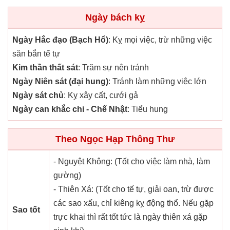
Ngày bách kỵ
Ngày Hắc đạo (Bạch Hổ)
: Kỵ mọi việc, trừ những việc
săn bắn tế tự
Kim thần thất sát
: Trăm sự nên tránh
Ngày Niên sát (đại hung)
: Tránh làm những việc lớn
Ngày sát chủ
: Kỵ xây cất, cưới gả
Ngày can khắc chi - Chế Nhật
: Tiểu hung
Theo Ngọc Hạp Thông Thư
- Nguyệt Không: (Tốt cho việc làm nhà, làm
gường)
- Thiên Xá: (Tốt cho tế tự, giải oan, trừ được
các sao xấu, chỉ kiêng kỵ động thổ. Nếu gặp
Sao tốt
trực khai thì rất tốt tức là ngày thiên xá gặp