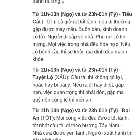
tránh hướng 0
Từ 11h-13h (Ngọ) và từ 23h-01h (Tý)
-
Tiểu
Cát
(TỐT): Là giờ rất tốt lành, nếu đi thường
gặp được may mắn. Buôn bán, kinh doanh
có lời. Người đi sắp về nhà. Phụ nữ có tin
mừng. Mọi việc trong nhà đều hòa hợp. Nếu
có bệnh cầu thì sẽ khỏi, gia đình đều mạnh
khỏe.
Từ 11h-13h (Ngọ) và từ 23h-01h (Tý)
-
Tuyệt Lộ
(XẤU): Cầu tài thì không có lợi,
hoặc hay bị trái ý. Nếu ra đi hay thiệt, gặp
nạn, việc quan trọng thì phải đòn, gặp ma
quỷ nên cúng tế thì mới an.
Từ 11h-13h (Ngọ) và từ 23h-01h (Tý)
-
Đại
An
(TỐT): Mọi công việc đều được tốt lành,
tốt nhất cầu tài đi theo hướng Tây Nam –
Nhà cửa được yên lành. Người xuất hành thì