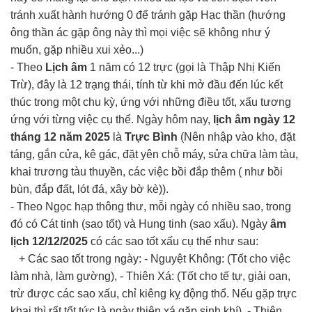
tránh xuất hành hướng 0 để tránh gặp Hạc thần (hướng
ông thần ác gặp ông này thì mọi việc sẽ không như ý
muốn, gặp nhiều xui xẻo...)
- Theo
Lịch âm
1 năm có 12 trực (gọi là Thập Nhị Kiến
Trừ), đây là 12 trạng thái, tính từ khi mở đầu đến lúc kết
thúc trong một chu kỳ, ứng với những điều tốt, xấu tương
ứng với từng việc cụ thể. Ngày hôm nay,
lịch âm ngày 12
tháng 12 năm 2025
là
Trực Bình
(Nên nhập vào kho, đặt
táng, gắn cửa, kê gác, đặt yên chỗ máy, sửa chữa làm tàu,
khai trương tàu thuyền, các việc bồi đắp thêm ( như bồi
bùn, đắp đất, lót đá, xây bờ kè)).
- Theo Ngọc hạp thông thư, mỗi ngày có nhiều sao, trong
đó có Cát tinh (sao tốt) và Hung tinh (sao xấu). Ngày
âm
lịch 12/12/2025
có các sao tốt xấu cụ thể như sau:
+ Các sao tốt trong ngày: - Nguyệt Không: (Tốt cho việc
làm nhà, làm gường), - Thiên Xá: (Tốt cho tế tự, giải oan,
trừ được các sao xấu, chỉ kiêng kỵ động thổ. Nếu gặp trực
khai thì rất tốt tức là ngày thiên xá gặp sinh khí), - Thiên