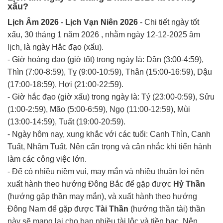
xấu?
Lịch Âm 2026
-
Lịch Vạn Niên 2026
- Chi tiết ngày tốt
xấu, 30 tháng 1 năm 2026 , nhằm ngày 12-12-2025 âm
lịch, là ngày Hắc đạo (xấu).
- Giờ hoàng đạo (giờ tốt) trong ngày là: Dần (3:00-4:59),
Thìn (7:00-8:59), Tỵ (9:00-10:59), Thân (15:00-16:59), Dậu
(17:00-18:59), Hợi (21:00-22:59).
- Giờ hắc đạo (giờ xấu) trong ngày là: Tý (23:00-0:59), Sửu
(1:00-2:59), Mão (5:00-6:59), Ngọ (11:00-12:59), Mùi
(13:00-14:59), Tuất (19:00-20:59).
- Ngày hôm nay, xung khắc với các tuổi: Canh Thìn, Canh
Tuất, Nhâm Tuất. Nên cẩn trọng và cân nhắc khi tiến hành
làm các công việc lớn.
- Để có nhiều niềm vui, may mắn và nhiều thuận lợi nên
xuất hành theo hướng Đông Bắc để gặp được
Hỷ Thần
(hướng gặp thần may mắn), và xuất hành theo hướng
Đông Nam để gặp được
Tài Thần
(hướng thần tài) thần
này sẽ mang lại cho bạn nhiều tài lộc và tiền bạc. Nên