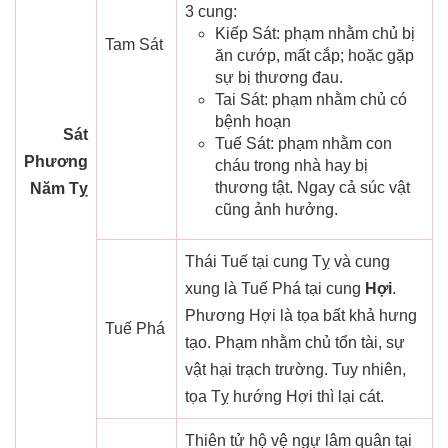
3 cung:
Kiếp Sát: phạm nhằm chủ bị
Tam Sát
ăn cướp, mất cắp; hoặc gặp
sự bị thương đau.
Tai Sát: phạm nhằm chủ có
bệnh hoạn
Sát
Tuế Sát: phạm nhằm con
Phương
cháu trong nhà hay bị
thương tật. Ngay cả súc vật
Năm Tỵ
cũng ảnh hưởng.
Thái Tuế tại cung Tỵ và cung
xung là Tuế Phá tại cung
Hợi
.
Phương Hợi là tọa bất khả hưng
Tuế Phá
tạo. Phạm nhằm chủ tổn tài, sự
vật hại trạch trường. Tuy nhiên,
tọa Tỵ hướng Hợi thì lại cát.
Thiên tử hộ vệ ngự lâm quân tại