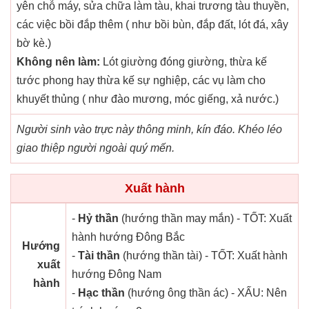
yên chỗ máy, sửa chữa làm tàu, khai trương tàu thuyền,
các việc bồi đắp thêm ( như bồi bùn, đắp đất, lót đá, xây
bờ kè.)
Không nên làm:
Lót giường đóng giường, thừa kế
tước phong hay thừa kế sự nghiệp, các vụ làm cho
khuyết thủng ( như đào mương, móc giếng, xả nước.)
Người sinh vào trực này thông minh, kín đáo. Khéo léo
giao thiệp người ngoài quý mến.
Xuất hành
-
Hỷ thần
(hướng thần may mắn) - TỐT: Xuất
hành hướng Đông Bắc
Hướng
-
Tài thần
(hướng thần tài) - TỐT: Xuất hành
xuất
hướng Đông Nam
hành
-
Hạc thần
(hướng ông thần ác) - XẤU: Nên