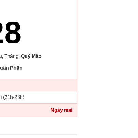
28
u
, Tháng:
Quý Mão
uân Phân
i (21h-23h)
Ngày mai