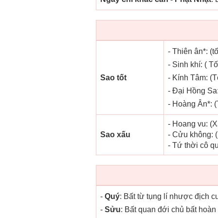
- Thiên ân*: (t
- Sinh khí: ( T
Sao tốt
- Kính Tâm: (Tố
- Đại Hồng Sa:
- Hoàng Ân*: (
- Hoang vu: (X
Sao xấu
- Cửu không: (
- Tứ thời cô qu
-
Quý
: Bất từ tụng lí nhược địch 
-
Sửu
: Bất quan đới chủ bất hoà