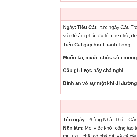
Ngày:
Tiểu Cát
- tức ngày Cát. Tr
với đó âm phúc độ trì, che chở, 
Tiểu Cát gặp hội Thanh Long
Muốn tài, muốn chức còn mong 
Cầu gì được nấy chả nghi,
Bình an vô sự một khi đi đường
Tên ngày:
Phòng Nhật Thố – Cảnh
Nên làm:
Mọi việc khởi công tạo t
mưu sự, chặt cỏ phá đất và cả cắt