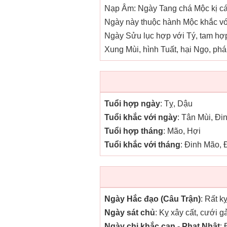
Nạp Âm: Ngày Tang chá Mộc kị các
Ngày này thuộc hành Mộc khắc với
Ngày Sửu lục hợp với Tý, tam hợp
Xung Mùi, hình Tuất, hại Ngọ, phá
Tuổi hợp ngày
: Tỵ, Dậu
Tuổi khắc với ngày
: Tân Mùi, Đi
Tuổi hợp tháng
: Mão, Hợi
Tuổi khắc với tháng
: Đinh Mão,
Ngày Hắc đạo (Câu Trận)
: Rất k
Ngày sát chủ
: Kỵ xây cất, cưới g
Ngày chi khắc can - Phạt Nhật
: