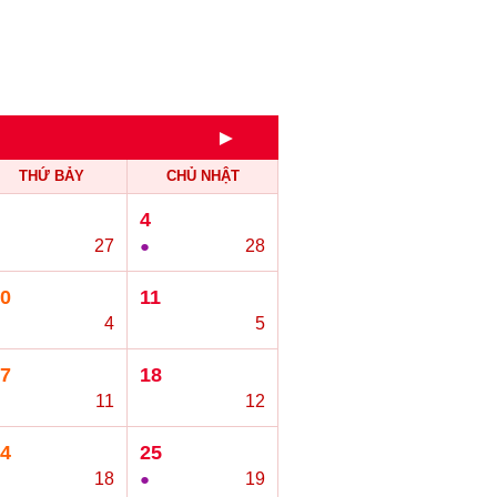
►
THỨ BẢY
CHỦ NHẬT
4
27
●
28
0
11
4
○
5
7
18
11
○
12
4
25
18
●
19