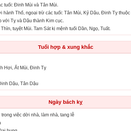
 tuổi: Đinh Mùi và Tân Mùi.
 hành Thổ, ngoại trừ các tuổi: Tân Mùi, Kỷ Dậu, Đinh Tỵ thuộ
 với Tỵ và Dậu thành Kim cục.
 Thìn, tuyệt Mùi. Tam Sát kị mệnh tuổi Dần, Ngọ, Tuất.
Tuổi hợp & xung khắc
nh Hợi, Ất Mùi, Đinh Tỵ
 Đinh Dậu, Tân Dậu
Ngày bách kỵ
ỵ trong việc dời nhà, làm nhà, tang lễ
ả
 Đại hung