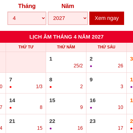
Tháng
Năm
Xem ngay
LỊCH ÂM THÁNG 4 NĂM 2027
THỨ TƯ
THỨ NĂM
THỨ SÁU
1
2
3
○
25/2
●
26
○
7
8
9
1
0
●
1/3
●
2
○
3
●
14
15
16
1
7
●
8
○
9
●
10
○
21
22
23
2
4
○
15
●
16
○
17
●