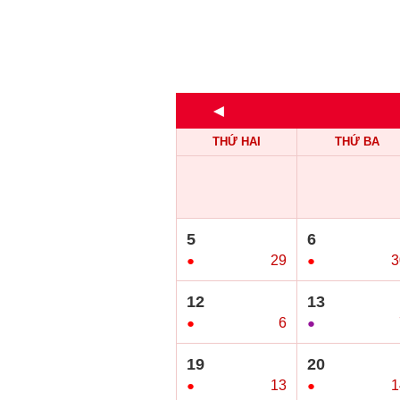
◄
THỨ HAI
THỨ BA
5
6
●
29
●
3
12
13
●
6
●
19
20
●
13
●
1