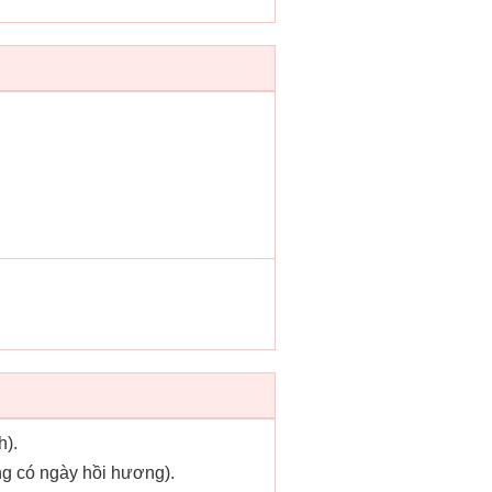
h).
g có ngày hồi hương).