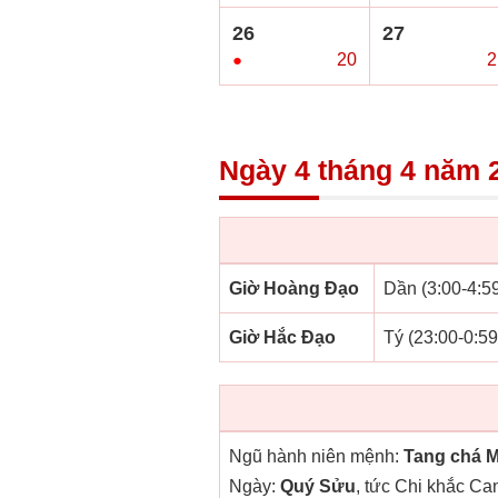
26
27
●
20
○
2
Ngày 4 tháng 4 năm 2
Giờ Hoàng Đạo
Dần (3:00-4:59
Giờ Hắc Đạo
Tý (23:00-0:59
Ngũ hành niên mệnh:
Tang chá 
Ngày:
Quý Sửu
, tức Chi khắc Ca