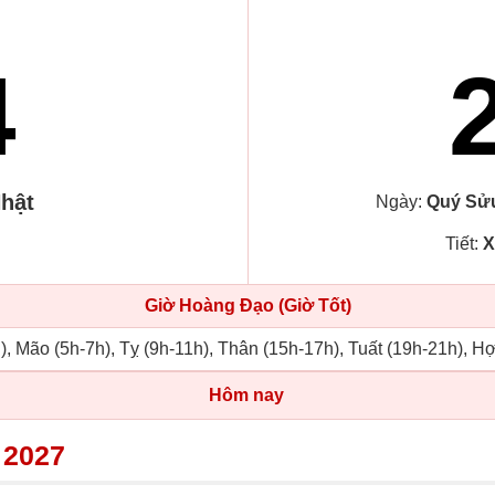
4
hật
Ngày:
Quý Sử
Tiết:
X
Giờ Hoàng Đạo (Giờ Tốt)
), Mão (5h-7h), Tỵ (9h-11h), Thân (15h-17h), Tuất (19h-21h), Hợ
Hôm nay
 2027