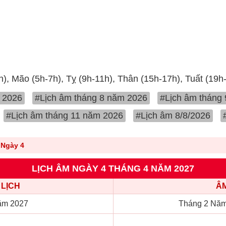
h), Mão (5h-7h), Tỵ (9h-11h), Thân (15h-17h), Tuất (19h
 2026
#Lịch âm tháng 8 năm 2026
#Lịch âm tháng
#Lịch âm tháng 11 năm 2026
#Lịch âm 8/8/2026
Ngày 4
LỊCH ÂM NGÀY 4 THÁNG 4 NĂM 2027
LỊCH
ÂM
ăm 2027
Tháng 2 Năm