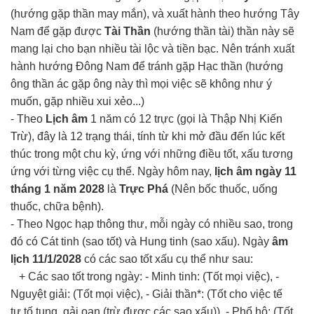
(hướng gặp thần may mắn), và xuất hành theo hướng Tây
Nam để gặp được
Tài Thần
(hướng thần tài) thần này sẽ
mang lại cho bạn nhiều tài lộc và tiền bạc. Nên tránh xuất
hành hướng Đông Nam để tránh gặp Hạc thần (hướng
ông thần ác gặp ông này thì mọi việc sẽ không như ý
muốn, gặp nhiều xui xẻo...)
- Theo
Lịch âm
1 năm có 12 trực (gọi là Thập Nhị Kiến
Trừ), đây là 12 trạng thái, tính từ khi mở đầu đến lúc kết
thúc trong một chu kỳ, ứng với những điều tốt, xấu tương
ứng với từng việc cụ thể. Ngày hôm nay,
lịch âm ngày 11
tháng 1 năm 2028
là
Trực Phá
(Nên bốc thuốc, uống
thuốc, chữa bệnh).
- Theo Ngọc hạp thông thư, mỗi ngày có nhiều sao, trong
đó có Cát tinh (sao tốt) và Hung tinh (sao xấu). Ngày
âm
lịch 11/1/2028
có các sao tốt xấu cụ thể như sau:
+ Các sao tốt trong ngày: - Minh tinh: (Tốt mọi việc), -
Nguyệt giải: (Tốt mọi việc), - Giải thần*: (Tốt cho việc tế
tự,tố tụng, gải oan (trừ được các sao xấu)), - Phổ hộ: (Tốt