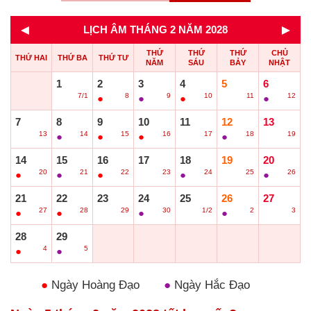
◄
►
LỊCH ÂM THÁNG 2 NĂM 2028
THỨ
THỨ
THỨ
CHỦ
THỨ HAI
THỨ BA
THỨ TƯ
NĂM
SÁU
BẢY
NHẬT
1
2
3
4
5
6
7/1
8
9
10
11
12
○
●
●
●
○
●
7
8
9
10
11
12
13
13
14
15
16
17
18
19
○
●
●
●
○
●
○
14
15
16
17
18
19
20
20
21
22
23
24
25
26
●
●
●
○
●
○
●
21
22
23
24
25
26
27
27
28
29
30
1/2
2
3
●
●
○
●
○
●
○
28
29
4
5
●
●
●
Ngày Hoàng Đạo
●
Ngày Hắc Đạo