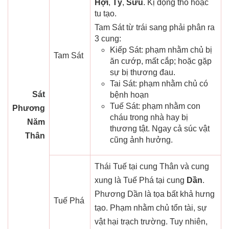
Hợi
,
Tý
,
Sửu
. Kị động thổ hoặc
tu tạo.
Tam Sát từ trái sang phải phân ra
3 cung:
Kiếp Sát: phạm nhằm chủ bị
Tam Sát
ăn cướp, mất cắp; hoặc gặp
sự bị thương đau.
Tai Sát: phạm nhằm chủ có
Sát
bệnh hoạn
Tuế Sát: phạm nhằm con
Phương
cháu trong nhà hay bị
Năm
thương tật. Ngay cả súc vật
Thân
cũng ảnh hưởng.
Thái Tuế tại cung Thân và cung
xung là Tuế Phá tại cung
Dần
.
Phương Dần là tọa bất khả hưng
Tuế Phá
tạo. Phạm nhằm chủ tổn tài, sự
vật hại trạch trường. Tuy nhiên,