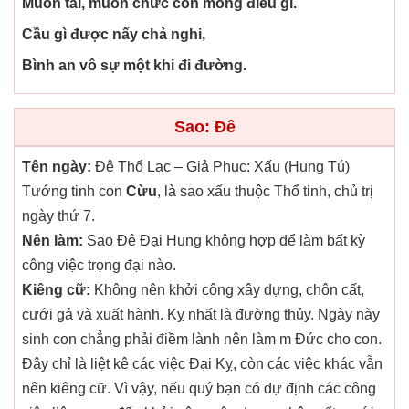
Muốn tài, muốn chức còn mong điều gì.
Cầu gì được nấy chả nghi,
Bình an vô sự một khi đi đường.
Sao: Đê
Tên ngày:
Đê Thổ Lạc – Giả Phục: Xấu (Hung Tú)
Tướng tinh con
Cừu
, là sao xấu thuộc Thổ tinh, chủ trị
ngày thứ 7.
Nên làm:
Sao Đê Đại Hung không hợp để làm bất kỳ
công việc trọng đại nào.
Kiêng cữ:
Không nên khởi công xây dựng, chôn cất,
cưới gả và xuất hành. Kỵ nhất là đường thủy. Ngày này
sinh con chẳng phải điềm lành nên làm m Đức cho con.
Đây chỉ là liệt kê các việc Đại Kỵ, còn các việc khác vẫn
nên kiêng cữ. Vì vậy, nếu quý bạn có dự định các công