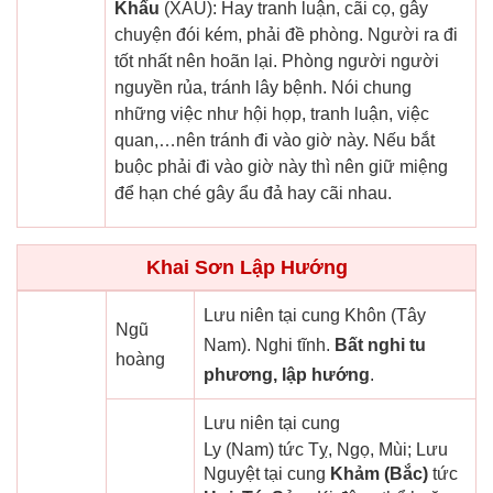
Khẩu
(XẤU): Hay tranh luận, cãi cọ, gây
chuyện đói kém, phải đề phòng. Người ra đi
tốt nhất nên hoãn lại. Phòng người người
nguyền rủa, tránh lây bệnh. Nói chung
những việc như hội họp, tranh luận, việc
quan,…nên tránh đi vào giờ này. Nếu bắt
buộc phải đi vào giờ này thì nên giữ miệng
để hạn ché gây ẩu đả hay cãi nhau.
Khai Sơn Lập Hướng
Lưu niên tại cung Khôn (Tây
Ngũ
Nam). Nghi tĩnh.
Bất nghi tu
hoàng
phương, lập hướng
.
Lưu niên tại cung
Ly (Nam) tức Tỵ, Ngọ, Mùi; Lưu
Nguyệt tại cung
Khảm (Bắc)
tức