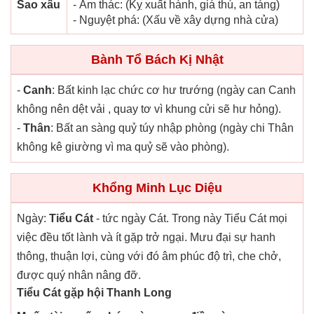
Sao xấu
- Âm thác: (Kỵ xuất hành, giá thú, an táng)
- Nguyệt phá: (Xấu về xây dựng nhà cửa)
Bành Tổ Bách Kị Nhật
-
Canh
: Bất kinh lạc chức cơ hư trướng (ngày can Canh
không nên dệt vải , quay tơ vì khung cửi sẽ hư hỏng).
-
Thân
: Bất an sàng quỷ túy nhập phòng (ngày chi Thân
không kê giường vì ma quỷ sẽ vào phòng).
Khổng Minh Lục Diệu
Ngày:
Tiểu Cát
- tức ngày Cát. Trong này Tiểu Cát mọi
việc đều tốt lành và ít gặp trở ngại. Mưu đại sự hanh
thông, thuận lợi, cùng với đó âm phúc độ trì, che chở,
được quý nhân nâng đỡ.
Tiểu Cát gặp hội Thanh Long