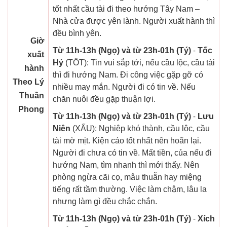
tốt nhất cầu tài đi theo hướng Tây Nam –
Nhà cửa được yên lành. Người xuất hành thì
đều bình yên.
Giờ
Từ 11h-13h (Ngọ) và từ 23h-01h (Tý)
-
Tốc
xuất
Hỷ
(TỐT): Tin vui sắp tới, nếu cầu lộc, cầu tài
hành
thì đi hướng Nam. Đi công việc gặp gỡ có
Theo Lý
nhiều may mắn. Người đi có tin về. Nếu
Thuần
chăn nuôi đều gặp thuận lợi.
Phong
Từ 11h-13h (Ngọ) và từ 23h-01h (Tý)
-
Lưu
Niên
(XẤU): Nghiệp khó thành, cầu lộc, cầu
tài mờ mịt. Kiện cáo tốt nhất nên hoãn lại.
Người đi chưa có tin về. Mất tiền, của nếu đi
hướng Nam, tìm nhanh thì mới thấy. Nên
phòng ngừa cãi cọ, mâu thuẫn hay miệng
tiếng rất tầm thường. Việc làm chậm, lâu la
nhưng làm gì đều chắc chắn.
Từ 11h-13h (Ngọ) và từ 23h-01h (Tý)
-
Xích