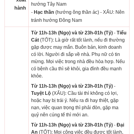
hướng Tây Nam
hành
-
Hạc thần
(hướng ông thần ác) - XẤU: Nên
tránh hướng Đông Nam
Từ 11h-13h (Ngọ) và từ 23h-01h (Tý)
-
Tiểu
Cát
(TỐT): Là giờ rất tốt lành, nếu đi thường
gặp được may mắn. Buôn bán, kinh doanh
có lời. Người đi sắp về nhà. Phụ nữ có tin
mừng. Mọi việc trong nhà đều hòa hợp. Nếu
có bệnh cầu thì sẽ khỏi, gia đình đều mạnh
khỏe.
Từ 11h-13h (Ngọ) và từ 23h-01h (Tý)
-
Tuyệt Lộ
(XẤU): Cầu tài thì không có lợi,
hoặc hay bị trái ý. Nếu ra đi hay thiệt, gặp
nạn, việc quan trọng thì phải đòn, gặp ma
quỷ nên cúng tế thì mới an.
Từ 11h-13h (Ngọ) và từ 23h-01h (Tý)
-
Đại
An
(TỐT): Mọi công việc đều được tốt lành,