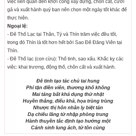
việc liên quan đến khởi công xây dựng, chôn cất, cưới
gả và xuất hành quý bạn nên chọn một ngày tốt khác để
thực hiện.
Ngoại lệ:
- Đê Thổ Lạc tại Thân, Tý và Thìn trăm việc đều tốt,
trong đó Thìn là tốt hơn hết bởi Sao Đê Đăng Viên tại
Thìn.
- Đê Thổ lạc (con cừu): Thổ tinh, sao xấu. Khắc kỵ các
việc: khai trương, động thổ, chôn cất và xuất hành.
Đê tinh tạo tác chủ tai hung
Phí tận điền viên, thương khố không
Mai táng bất khả dụng thử nhật
Huyền thằng, điếu khả, họa trùng trùng
Nhược thị hôn nhân ly biệt tán
Dạ chiêu lãng tử nhập phòng trung
Hành thuyền tắc định tạo hướng một
Cánh sinh lung ách, tử tôn cùng