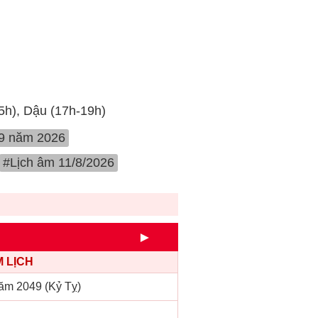
15h), Dậu (17h-19h)
 9 năm 2026
#Lịch âm 11/8/2026
►
 LỊCH
ăm 2049 (Kỷ Tỵ)