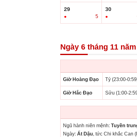
29
30
●
5
●
Ngày 6 tháng 11 năm 
Giờ Hoàng Đạo
Tý (23:00-0:59
Giờ Hắc Đạo
Sửu (1:00-2:59
Ngũ hành niên mệnh:
Tuyền trun
Ngày:
Ất Dậu
, tức Chi khắc Can 