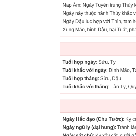
Nạp Âm: Ngày Tuyền trung Thủy kị
Ngày này thuộc hành Thủy khắc vớ
Ngày Dậu lục hợp với Thìn, tam h
Xung Mão, hình Dậu, hại Tuất, phá
Tuổi hợp ngày
: Sửu, Tỵ
Tuổi khắc với ngày
: Đinh Mão, 
Tuổi hợp tháng
: Sửu, Dậu
Tuổi khắc với tháng
: Tân Tỵ, Qu
Ngày Hắc đạo (Chu Tước)
: Kỵ c
Ngày ngũ ly (đại hung)
: Tránh l
Ngày sát chủ
: Kỵ xây cất, cưới g