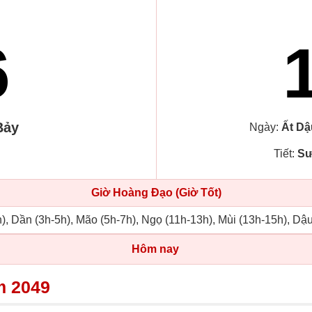
6
Bảy
Ngày:
Ất Dậ
Tiết:
Sư
Giờ Hoàng Đạo (Giờ Tốt)
), Dần (3h-5h), Mão (5h-7h), Ngọ (11h-13h), Mùi (13h-15h), Dậ
Hôm nay
m 2049