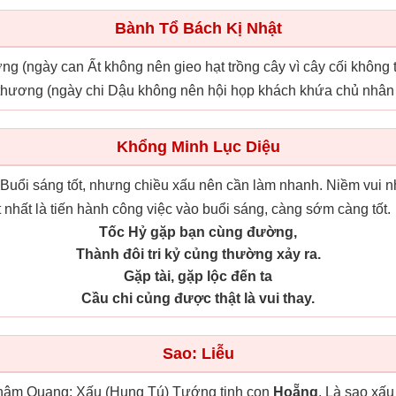
Bành Tổ Bách Kị Nhật
ưởng (ngày can Ất không nên gieo hạt trồng cây vì cây cối không 
 thương (ngày chi Dậu không nên hội họp khách khứa chủ nhân 
Khổng Minh Lục Diệu
. Buổi sáng tốt, nhưng chiều xấu nên cần làm nhanh. Niềm vui
 nhất là tiến hành công việc vào buổi sáng, càng sớm càng tốt.
Tốc Hỷ gặp bạn cùng đường,
Thành đôi tri kỷ củng thường xảy ra.
Gặp tài, gặp lộc đến ta
Cầu chi củng được thật là vui thay.
Sao: Liễu
ậm Quang: Xấu (Hung Tú) Tướng tinh con
Hoẵng
. Là sao xấu 