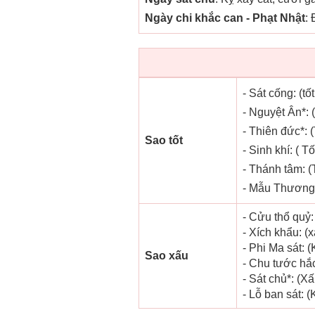
Ngày chi khắc can - Phạt Nhật
:
- Sát cống: (tố
- Nguyệt Ân*: 
- Thiên đức*: (
Sao tốt
- Sinh khí: ( T
- Thánh tâm: (T
- Mẫu Thương: 
- Cửu thổ quỷ:
- Xích khẩu: (
- Phi Ma sát: (
Sao xấu
- Chu tước hắc
- Sát chủ*: (X
- Lỗ ban sát: (