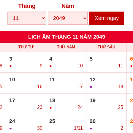
Tháng
Năm
Xem ngay
LỊCH ÂM THÁNG 11 NĂM 2049
THỨ TƯ
THỨ NĂM
THỨ SÁU
3
4
5
6
8
●
9
●
10
○
11
●
10
11
12
1
5
○
16
○
17
●
18
○
17
18
19
2
2
○
23
●
24
○
25
○
24
25
26
2
9
●
30
○
1/11
●
2
○