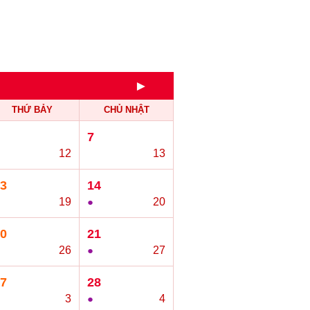
►
THỨ BẢY
CHỦ NHẬT
7
12
○
13
3
14
19
●
20
0
21
26
●
27
7
28
3
●
4