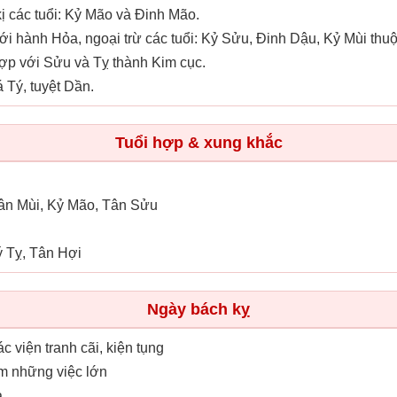
 các tuổi: Kỷ Mão và Đinh Mão.
i hành Hỏa, ngoại trừ các tuổi: Kỷ Sửu, Đinh Dậu, Kỷ Mùi th
ợp với Sửu và Tỵ thành Kim cục.
 Tý, tuyệt Dần.
Tuổi hợp & xung khắc
Tân Mùi, Kỷ Mão, Tân Sửu
ý Tỵ, Tân Hợi
Ngày bách kỵ
ác viện tranh cãi, kiện tụng
àm những việc lớn
ả