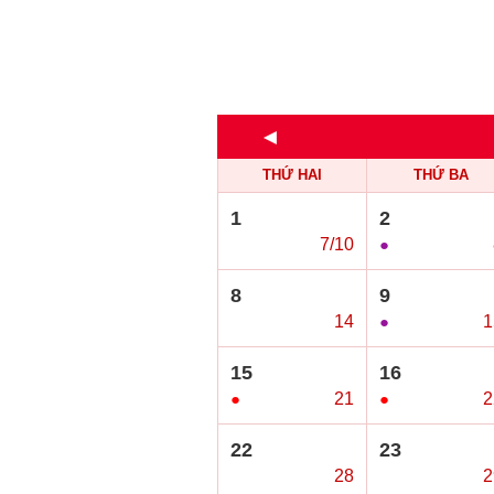
◄
THỨ HAI
THỨ BA
1
2
○
7/10
●
8
9
○
14
●
1
15
16
●
21
●
2
22
23
○
28
○
2