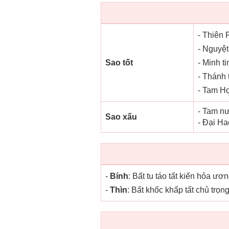
- Thiên 
- Nguyệt
Sao tốt
- Minh ti
- Thánh 
- Tam Hợ
- Tam nư
Sao xấu
- Đại Ha
-
Bính
: Bất tu táo tất kiến hỏa ư
-
Thìn
: Bất khốc khấp tất chủ trọn