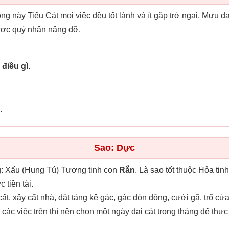
ong này Tiểu Cát mọi việc đều tốt lành và ít gặp trở ngại. Mưu đ
được quý nhân nâng đỡ.
điều gì.
.
Sao: Dực
: Xấu (Hung Tú) Tương tinh con
Rắn
. Là sao tốt thuộc Hỏa tin
tiền tài.
, xây cất nhà, đặt táng kê gác, gác đòn đông, cưới gã, trổ cửa 
ác việc trên thì nên chọn một ngày đại cát trong tháng để thực