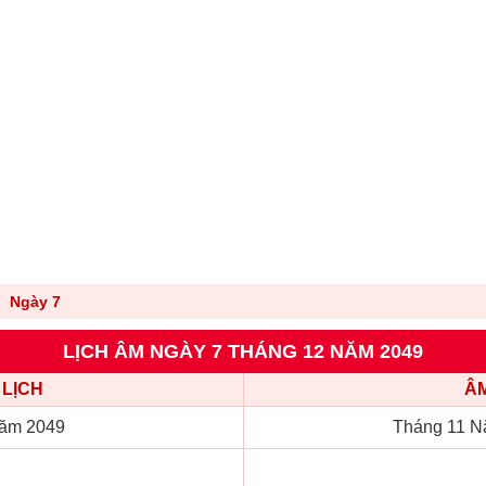
Ngày 7
LỊCH ÂM NGÀY 7 THÁNG 12 NĂM 2049
LỊCH
ÂM
ăm 2049
Tháng 11 N