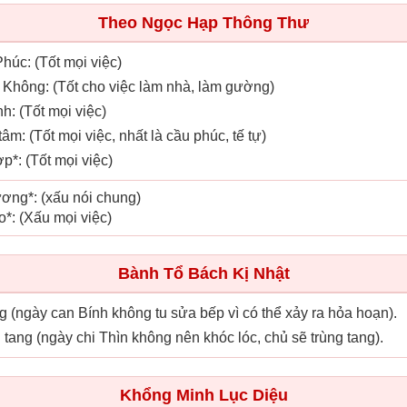
Theo Ngọc Hạp Thông Thư
Phúc: (Tốt mọi việc)
 Không: (Tốt cho việc làm nhà, làm gường)
nh: (Tốt mọi việc)
tâm: (Tốt mọi việc, nhất là cầu phúc, tế tự)
p*: (Tốt mọi việc)
ơng*: (xấu nói chung)
o*: (Xấu mọi việc)
Bành Tổ Bách Kị Nhật
ơng (ngày can Bính không tu sửa bếp vì có thể xảy ra hỏa hoạn).
g tang (ngày chi Thìn không nên khóc lóc, chủ sẽ trùng tang).
Khổng Minh Lục Diệu