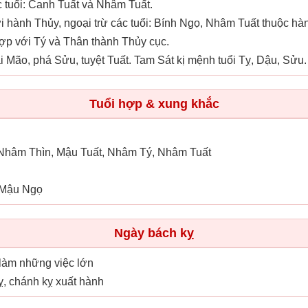
 tuổi: Canh Tuất và Nhâm Tuất.
 hành Thủy, ngoại trừ các tuổi: Bính Ngọ, Nhâm Tuất thuộc h
ợp với Tý và Thân thành Thủy cục.
ại Mão, phá Sửu, tuyệt Tuất. Tam Sát kị mệnh tuổi Tỵ, Dậu, Sửu.
Tuổi hợp & xung khắc
Nhâm Thìn, Mậu Tuất, Nhâm Tý, Nhâm Tuất
 Mậu Ngọ
Ngày bách kỵ
 làm những việc lớn
ỵ, chánh kỵ xuất hành