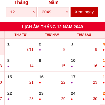
Tháng
Năm
Xem ngay
LỊCH ÂM THÁNG 12 NĂM 2049
THỨ TƯ
THỨ NĂM
THỨ SÁU
1
2
3
4
○
7/11
●
8
○
9
●
8
9
10
1
3
●
14
○
15
●
16
●
15
16
17
1
0
○
21
●
22
●
23
●
22
23
24
2
7
●
28
●
29
●
30
●