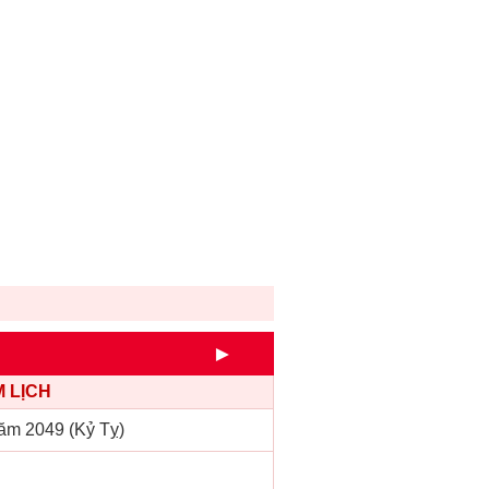
►
 LỊCH
ăm 2049 (Kỷ Tỵ)