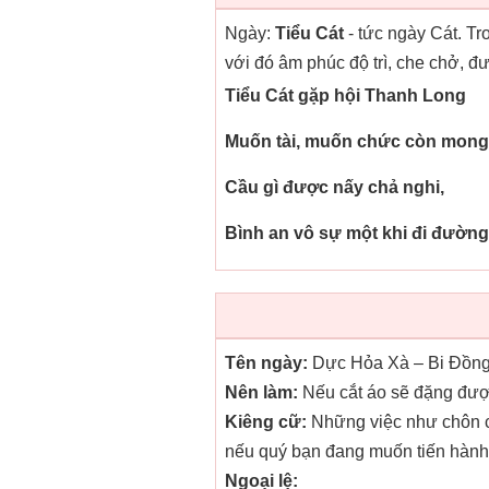
Ngày:
Tiểu Cát
- tức ngày Cát. Tr
với đó âm phúc độ trì, che chở, 
Tiểu Cát gặp hội Thanh Long
Muốn tài, muốn chức còn mong 
Cầu gì được nấy chả nghi,
Bình an vô sự một khi đi đường
Tên ngày:
Dực Hỏa Xà – Bi Đồng
Nên làm:
Nếu cắt áo sẽ đặng được 
Kiêng cữ:
Những việc như chôn cất
nếu quý bạn đang muốn tiến hành c
Ngoại lệ: