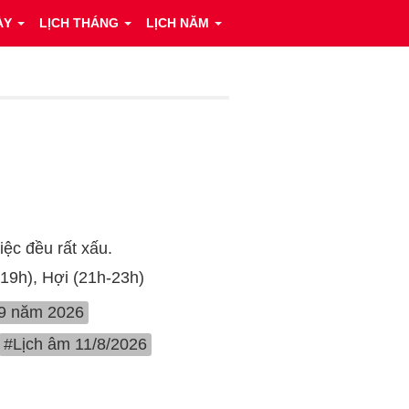
ÀY
LỊCH THÁNG
LỊCH NĂM
ệc đều rất xấu.
-19h), Hợi (21h-23h)
 9 năm 2026
#Lịch âm 11/8/2026