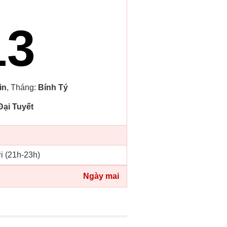
13
ìn
, Tháng:
Bính Tý
Đại Tuyết
i (21h-23h)
Ngày mai