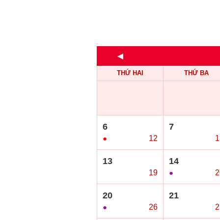
◄
THỨ HAI
THỨ BA
6
7
●
12
○
1
13
14
○
19
●
2
20
21
●
26
○
2