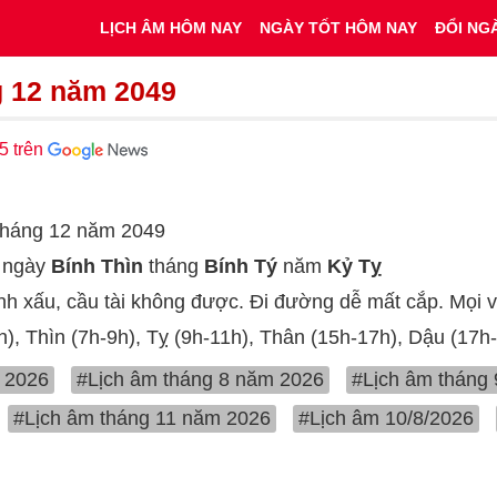
LỊCH ÂM HÔM NAY
NGÀY TỐT HÔM NAY
ĐỔI NG
g 12 năm 2049
5 trên
 tháng 12 năm 2049
c ngày
Bính Thìn
tháng
Bính Tý
năm
Kỷ Tỵ
nh xấu, cầu tài không được. Đi đường dễ mất cắp. Mọi vi
h), Thìn (7h-9h), Tỵ (9h-11h), Thân (15h-17h), Dậu (17h
 2026
#Lịch âm tháng 8 năm 2026
#Lịch âm tháng
#Lịch âm tháng 11 năm 2026
#Lịch âm 10/8/2026