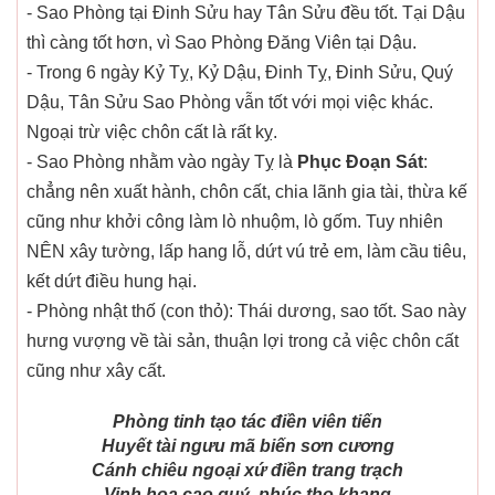
- Sao Phòng tại Đinh Sửu hay Tân Sửu đều tốt. Tại Dậu
thì càng tốt hơn, vì Sao Phòng Đăng Viên tại Dậu.
- Trong 6 ngày Kỷ Tỵ, Kỷ Dậu, Đinh Tỵ, Đinh Sửu, Quý
Dậu, Tân Sửu Sao Phòng vẫn tốt với mọi việc khác.
Ngoại trừ việc chôn cất là rất kỵ.
- Sao Phòng nhằm vào ngày Tỵ là
Phục Đoạn Sát
:
chẳng nên xuất hành, chôn cất, chia lãnh gia tài, thừa kế
cũng như khởi công làm lò nhuộm, lò gốm. Tuy nhiên
NÊN xây tường, lấp hang lỗ, dứt vú trẻ em, làm cầu tiêu,
kết dứt điều hung hại.
- Phòng nhật thố (con thỏ): Thái dương, sao tốt. Sao này
hưng vượng về tài sản, thuận lợi trong cả việc chôn cất
cũng như xây cất.
Phòng tinh tạo tác điền viên tiến
Huyết tài ngưu mã biến sơn cương
Cánh chiêu ngoại xứ điền trang trạch
Vinh hoa cao quý, phúc thọ khang