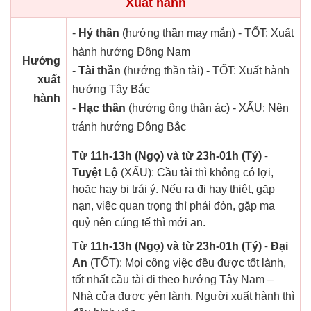
Xuất hành
-
Hỷ thần
(hướng thần may mắn) - TỐT: Xuất
hành hướng Đông Nam
Hướng
-
Tài thần
(hướng thần tài) - TỐT: Xuất hành
xuất
hướng Tây Bắc
hành
-
Hạc thần
(hướng ông thần ác) - XẤU: Nên
tránh hướng Đông Bắc
Từ 11h-13h (Ngọ) và từ 23h-01h (Tý)
-
Tuyệt Lộ
(XẤU): Cầu tài thì không có lợi,
hoặc hay bị trái ý. Nếu ra đi hay thiệt, gặp
nạn, việc quan trọng thì phải đòn, gặp ma
quỷ nên cúng tế thì mới an.
Từ 11h-13h (Ngọ) và từ 23h-01h (Tý)
-
Đại
An
(TỐT): Mọi công việc đều được tốt lành,
tốt nhất cầu tài đi theo hướng Tây Nam –
Nhà cửa được yên lành. Người xuất hành thì