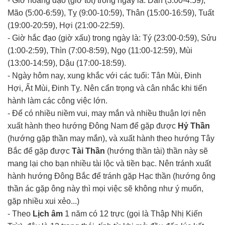
- Giờ hoàng đạo (giờ tốt) trong ngày là: Dần (3:00-4:59),
Mão (5:00-6:59), Tỵ (9:00-10:59), Thân (15:00-16:59), Tuất
(19:00-20:59), Hợi (21:00-22:59).
- Giờ hắc đạo (giờ xấu) trong ngày là: Tý (23:00-0:59), Sửu
(1:00-2:59), Thìn (7:00-8:59), Ngọ (11:00-12:59), Mùi
(13:00-14:59), Dậu (17:00-18:59).
- Ngày hôm nay, xung khắc với các tuổi: Tân Mùi, Đinh
Hợi, Ất Mùi, Đinh Tỵ. Nên cẩn trọng và cân nhắc khi tiến
hành làm các công việc lớn.
- Để có nhiều niềm vui, may mắn và nhiều thuận lợi nên
xuất hành theo hướng Đông Nam để gặp được
Hỷ Thần
(hướng gặp thần may mắn), và xuất hành theo hướng Tây
Bắc để gặp được
Tài Thần
(hướng thần tài) thần này sẽ
mang lại cho bạn nhiều tài lộc và tiền bạc. Nên tránh xuất
hành hướng Đông Bắc để tránh gặp Hạc thần (hướng ông
thần ác gặp ông này thì mọi việc sẽ không như ý muốn,
gặp nhiều xui xẻo...)
- Theo
Lịch âm
1 năm có 12 trực (gọi là Thập Nhị Kiến