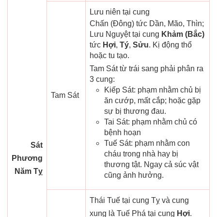
Lưu niên tại cung
Chấn (Đông) tức Dần, Mão, Thìn;
Lưu Nguyệt tại cung
Khảm (Bắc)
tức
Hợi
,
Tý
,
Sửu
. Kị động thổ
hoặc tu tạo.
Tam Sát từ trái sang phải phân ra
3 cung:
Kiếp Sát: phạm nhằm chủ bị
Tam Sát
ăn cướp, mất cắp; hoặc gặp
sự bị thương đau.
Tai Sát: phạm nhằm chủ có
bệnh hoạn
Tuế Sát: phạm nhằm con
Sát
cháu trong nhà hay bị
Phương
thương tật. Ngay cả súc vật
Năm Tỵ
cũng ảnh hưởng.
Thái Tuế tại cung Tỵ và cung
xung là Tuế Phá tại cung
Hợi
.