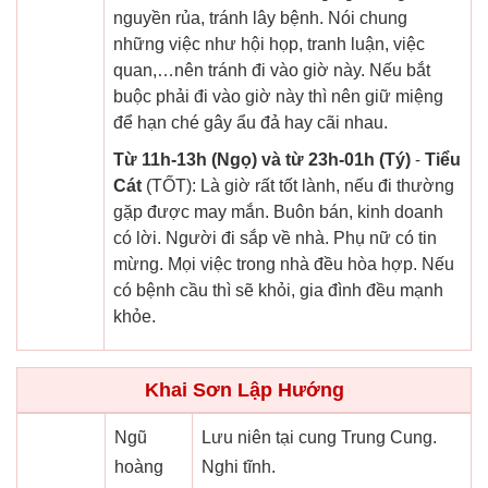
nguyền rủa, tránh lây bệnh. Nói chung
những việc như hội họp, tranh luận, việc
quan,…nên tránh đi vào giờ này. Nếu bắt
buộc phải đi vào giờ này thì nên giữ miệng
để hạn ché gây ẩu đả hay cãi nhau.
Từ 11h-13h (Ngọ) và từ 23h-01h (Tý)
-
Tiểu
Cát
(TỐT): Là giờ rất tốt lành, nếu đi thường
gặp được may mắn. Buôn bán, kinh doanh
có lời. Người đi sắp về nhà. Phụ nữ có tin
mừng. Mọi việc trong nhà đều hòa hợp. Nếu
có bệnh cầu thì sẽ khỏi, gia đình đều mạnh
khỏe.
Khai Sơn Lập Hướng
Ngũ
Lưu niên tại cung Trung Cung.
hoàng
Nghi tĩnh.