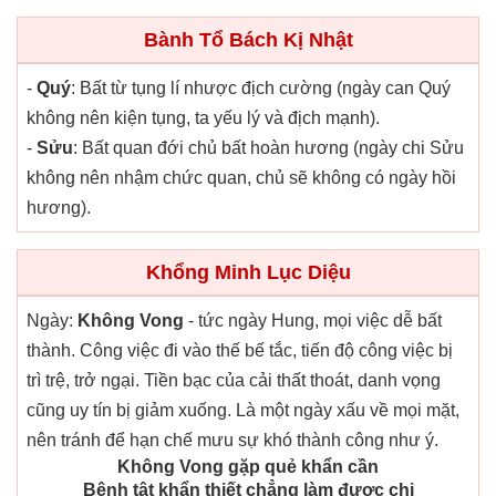
Bành Tổ Bách Kị Nhật
-
Quý
: Bất từ tụng lí nhược địch cường (ngày can Quý
không nên kiện tụng, ta yếu lý và địch mạnh).
-
Sửu
: Bất quan đới chủ bất hoàn hương (ngày chi Sửu
không nên nhậm chức quan, chủ sẽ không có ngày hồi
hương).
Khổng Minh Lục Diệu
Ngày:
Không Vong
- tức ngày Hung, mọi việc dễ bất
thành. Công việc đi vào thế bế tắc, tiến độ công việc bị
trì trệ, trở ngại. Tiền bạc của cải thất thoát, danh vọng
cũng uy tín bị giảm xuống. Là một ngày xấu về mọi mặt,
nên tránh để hạn chế mưu sự khó thành công như ý.
Không Vong gặp quẻ khẩn cần
Bệnh tật khẩn thiết chẳng làm được chi