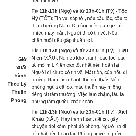
đều bình yên.
Từ 11h-13h (Ngọ) và từ 23h-01h (Tý)
-
Tốc
Hỷ
(TỐT): Tin vui sắp tới, nếu cầu lộc, cầu tài
thì đi hướng Nam. Đi công việc gặp gỡ có
nhiều may mắn. Người đi có tin về. Nếu
chăn nuôi đều gặp thuận lợi.
Từ 11h-13h (Ngọ) và từ 23h-01h (Tý)
-
Lưu
Niên
(XẤU): Nghiệp khó thành, cầu lộc, cầu
Giờ
tài mờ mịt. Kiện cáo tốt nhất nên hoãn lại.
xuất
Người đi chưa có tin về. Mất tiền, của nếu đi
hành
hướng Nam, tìm nhanh thì mới thấy. Nên
Theo Lý
phòng ngừa cãi cọ, mâu thuẫn hay miệng
Thuần
tiếng rất tầm thường. Việc làm chậm, lâu la
Phong
nhưng làm gì đều chắc chắn.
Từ 11h-13h (Ngọ) và từ 23h-01h (Tý)
-
Xích
Khẩu
(XẤU): Hay tranh luận, cãi cọ, gây
chuyện đói kém, phải đề phòng. Người ra đi
tốt nhất nên hoãn lại. Phòng người người