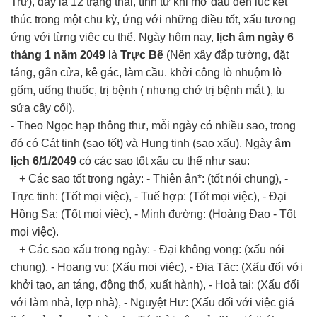
Trừ), đây là 12 trạng thái, tính từ khi mở đầu đến lúc kết
thúc trong một chu kỳ, ứng với những điều tốt, xấu tương
ứng với từng việc cụ thể. Ngày hôm nay,
lịch âm ngày 6
tháng 1 năm 2049
là
Trực Bế
(Nên xây đắp tường, đặt
táng, gắn cửa, kê gác, làm cầu. khởi công lò nhuộm lò
gốm, uống thuốc, trị bệnh ( nhưng chớ trị bệnh mắt ), tu
sửa cây cối).
- Theo Ngọc hạp thông thư, mỗi ngày có nhiều sao, trong
đó có Cát tinh (sao tốt) và Hung tinh (sao xấu). Ngày
âm
lịch 6/1/2049
có các sao tốt xấu cụ thể như sau:
+ Các sao tốt trong ngày: - Thiên ân*: (tốt nói chung), -
Trực tinh: (Tốt mọi việc), - Tuế hợp: (Tốt mọi việc), - Đại
Hồng Sa: (Tốt mọi việc), - Minh đường: (Hoàng Đạo - Tốt
mọi việc).
+ Các sao xấu trong ngày: - Đại không vong: (xấu nói
chung), - Hoang vu: (Xấu mọi việc), - Địa Tặc: (Xấu đối với
khởi tạo, an táng, động thổ, xuất hành), - Hoả tai: (Xấu đối
với làm nhà, lợp nhà), - Nguyệt Hư: (Xấu đối với việc giá