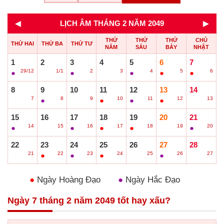
◄
►
LỊCH ÂM THÁNG 2 NĂM 2049
THỨ
THỨ
THỨ
CHỦ
THỨ HAI
THỨ BA
THỨ TƯ
NĂM
SÁU
BẢY
NHẬT
1
2
3
4
5
6
7
29/12
1/1
2
3
4
5
6
●
○
●
○
●
●
●
8
9
10
11
12
13
14
7
8
9
10
11
12
13
○
●
○
●
●
●
○
15
16
17
18
19
20
21
14
15
16
17
18
19
20
●
○
●
●
●
○
●
22
23
24
25
26
27
28
21
22
23
24
25
26
27
○
●
●
●
○
●
○
●
Ngày Hoàng Đạo
●
Ngày Hắc Đạo
Ngày 7 tháng 2 năm 2049 tốt hay xấu?