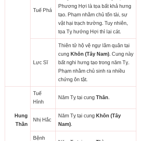
Phương Hợi là tọa bất khả hưng
Tuế Phá
tạo. Phạm nhằm chủ tổn tài, sự
vật hại trạch trường. Tuy nhiên,
tọa Tỵ hướng Hợi thì lại cát.
Thiên tử hộ vệ ngự lâm quân tại
cung
Khôn (Tây Nam)
. Cung này
Lực Sĩ
bất nghi hưng tạo trong năm Tỵ.
Phạm nhằm chủ sinh ra nhiều
chứng ôn tật.
Tuế
Năm Tỵ tại cung
Thân
.
Hình
Hung
Năm Tỵ tại cung
Khôn (Tây
Nhị Hắc
Thần
Nam)
.
Bệnh