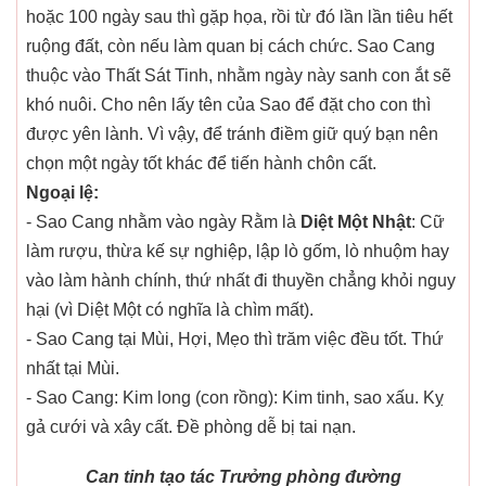
hoặc 100 ngày sau thì gặp họa, rồi từ đó lần lần tiêu hết
ruộng đất, còn nếu làm quan bị cách chức. Sao Cang
thuộc vào Thất Sát Tinh, nhằm ngày này sanh con ắt sẽ
khó nuôi. Cho nên lấy tên của Sao để đặt cho con thì
được yên lành. Vì vậy, để tránh điềm giữ quý bạn nên
chọn một ngày tốt khác để tiến hành chôn cất.
Ngoại lệ:
- Sao Cang nhằm vào ngày Rằm là
Diệt Một Nhật
: Cữ
làm rượu, thừa kế sự nghiệp, lập lò gốm, lò nhuộm hay
vào làm hành chính, thứ nhất đi thuyền chẳng khỏi nguy
hại (vì Diệt Một có nghĩa là chìm mất).
- Sao Cang tại Mùi, Hợi, Mẹo thì trăm việc đều tốt. Thứ
nhất tại Mùi.
- Sao Cang: Kim long (con rồng): Kim tinh, sao xấu. Kỵ
gả cưới và xây cất. Đề phòng dễ bị tai nạn.
Can tinh tạo tác Trưởng phòng đường