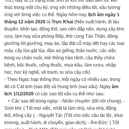
Trừ), đây là 12 trạng thái, tính từ khi mở đầu đến lúc kết
thúc trong một chu kỳ, ứng với những điều tốt, xấu tương
ứng với từng việc cụ thể. Ngày hôm nay,
lịch âm ngày 1
tháng 12 năm 2026
là
Trực Khai
(Nên xuất hành, đi tàu
thuyền, khởi tạo, động thổ, san nền đắp nền, dựng xây kho
vựa, làm hay sửa phòng Bếp, thờ cúng Táo Thần, đóng
giường lót giường, may áo, lắp đặt cỗ máy dệt hay các loại
máy, cấy lúa gặt lúa, đào ao giếng, tháo nước, các việc
trong vụ chăn nuôi, mở thông hào rãnh, cầu thầy chữa
bệnh, bốc thuốc, uống thuốc, mua trâu, làm rượu, nhập
học, học kỹ nghệ, vẽ tranh, tu sửa cây cối).
- Theo Ngọc hạp thông thư, mỗi ngày có nhiều sao, trong
đó có Cát tinh (sao tốt) và Hung tinh (sao xấu). Ngày
âm
lịch 1/12/2026
có các sao tốt xấu cụ thể như sau:
+ Các sao tốt trong ngày: - Nhân chuyên: (tốt nói chung), -
Sinh khí: ( Tốt mọi việc, nhất là làm nhà, sửa nhà, động
thổ, trồng cây ), - Nguyệt Tài: (Tốt cho việc cầu tài lộc, khai
trương, xuất hành, di chuyển, giao dịch), - Âm Đức: ( Tốt