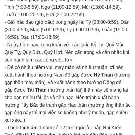
Thìn (7:00-8:59), Ngọ (11:00-12:59), Mùi (13:00-14:59),
Tuất (19:00-20:59), Hợi (21:00-22:59).
- Giờ hắc đạo (giờ xấu) trong ngày là: Tý (23:00-0:59), Dần
(3:00-4:59), Mão (5:00-6:59), Tỵ (9:00-10:59), Thân (15:00-
16:59), Dậu (17:00-18:59).
- Ngày hôm nay, xung khắc với các tuổi: Kỷ Tỵ, Quý Mùi,
Quý Tỵ, Quý Sửu, Quý Hợi. Nên cẩn trọng và cân nhắc khi
tiến hành làm các công việc lớn.
- Để có nhiều niềm vui, may mắn và nhiều thuận lợi nên
xuất hành theo hướng Nam để gặp được
Hỷ Thần
(hướng
gặp thần may mắn), và xuất hành theo hướng Đông để
gặp được
Tài Thần
(hướng thần tài) thần này sẽ mang lại
cho bạn nhiều tài lộc và tiền bạc. Nên tránh xuất hành
hướng Tây Bắc để tránh gặp Hạc thần (hướng ông thần ác
gặp ông này thì mọi việc sẽ không như ý muốn, gặp nhiều
xui xẻo...)
- Theo
Lịch âm
1 năm có 12 trực (gọi là Thập Nhị Kiến