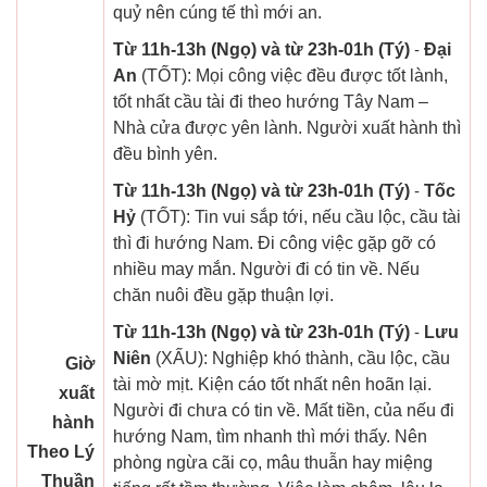
quỷ nên cúng tế thì mới an.
Từ 11h-13h (Ngọ) và từ 23h-01h (Tý)
-
Đại
An
(TỐT): Mọi công việc đều được tốt lành,
tốt nhất cầu tài đi theo hướng Tây Nam –
Nhà cửa được yên lành. Người xuất hành thì
đều bình yên.
Từ 11h-13h (Ngọ) và từ 23h-01h (Tý)
-
Tốc
Hỷ
(TỐT): Tin vui sắp tới, nếu cầu lộc, cầu tài
thì đi hướng Nam. Đi công việc gặp gỡ có
nhiều may mắn. Người đi có tin về. Nếu
chăn nuôi đều gặp thuận lợi.
Từ 11h-13h (Ngọ) và từ 23h-01h (Tý)
-
Lưu
Niên
(XẤU): Nghiệp khó thành, cầu lộc, cầu
Giờ
tài mờ mịt. Kiện cáo tốt nhất nên hoãn lại.
xuất
Người đi chưa có tin về. Mất tiền, của nếu đi
hành
hướng Nam, tìm nhanh thì mới thấy. Nên
Theo Lý
phòng ngừa cãi cọ, mâu thuẫn hay miệng
Thuần