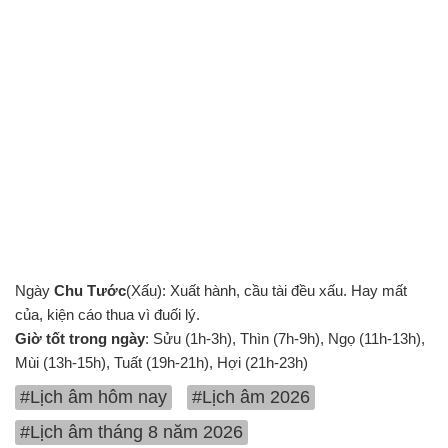
Ngày
Chu Tước
(Xấu): Xuất hành, cầu tài đều xấu. Hay mất
của, kiện cáo thua vì đuối lý.
Giờ tốt trong ngày
: Sửu (1h-3h), Thìn (7h-9h), Ngọ (11h-13h),
Mùi (13h-15h), Tuất (19h-21h), Hợi (21h-23h)
#Lịch âm hôm nay
#Lịch âm 2026
#Lịch âm tháng 8 năm 2026