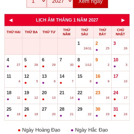
Xem ngay
◄
►
LỊCH ÂM THÁNG 1 NĂM 2027
THỨ
THỨ
THỨ
CHỦ
THỨ HAI
THỨ BA
THỨ TƯ
NĂM
SÁU
BẢY
NHẬT
1
2
3
24/11
25
26
○
●
○
4
5
6
7
8
9
10
27
28
29
30
1/12
2
3
●
●
●
○
●
○
●
11
12
13
14
15
16
17
4
5
6
7
8
9
10
○
●
●
●
○
●
○
18
19
20
21
22
23
24
11
12
13
14
15
16
17
●
●
●
○
●
○
●
25
26
27
28
29
30
31
18
19
20
21
22
23
24
●
●
○
●
○
●
●
●
Ngày Hoàng Đạo
●
Ngày Hắc Đạo