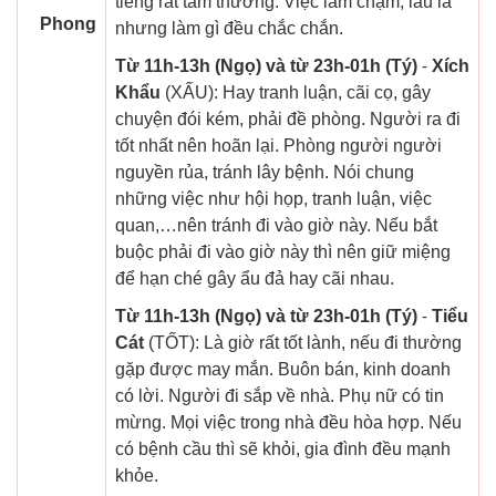
tiếng rất tầm thường. Việc làm chậm, lâu la
Phong
nhưng làm gì đều chắc chắn.
Từ 11h-13h (Ngọ) và từ 23h-01h (Tý)
-
Xích
Khẩu
(XẤU): Hay tranh luận, cãi cọ, gây
chuyện đói kém, phải đề phòng. Người ra đi
tốt nhất nên hoãn lại. Phòng người người
nguyền rủa, tránh lây bệnh. Nói chung
những việc như hội họp, tranh luận, việc
quan,…nên tránh đi vào giờ này. Nếu bắt
buộc phải đi vào giờ này thì nên giữ miệng
để hạn ché gây ẩu đả hay cãi nhau.
Từ 11h-13h (Ngọ) và từ 23h-01h (Tý)
-
Tiểu
Cát
(TỐT): Là giờ rất tốt lành, nếu đi thường
gặp được may mắn. Buôn bán, kinh doanh
có lời. Người đi sắp về nhà. Phụ nữ có tin
mừng. Mọi việc trong nhà đều hòa hợp. Nếu
có bệnh cầu thì sẽ khỏi, gia đình đều mạnh
khỏe.