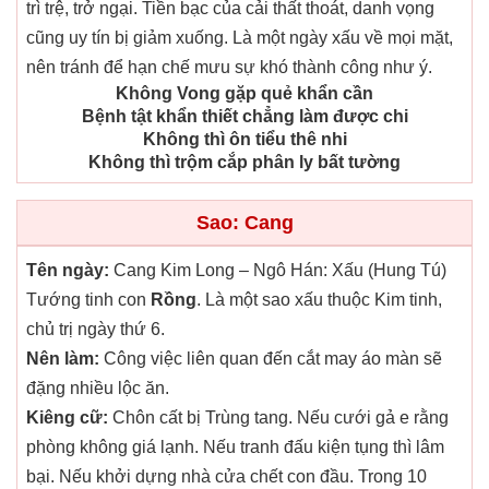
trì trệ, trở ngại. Tiền bạc của cải thất thoát, danh vọng
cũng uy tín bị giảm xuống. Là một ngày xấu về mọi mặt,
nên tránh để hạn chế mưu sự khó thành công như ý.
Không Vong gặp quẻ khẩn cần
Bệnh tật khẩn thiết chẳng làm được chi
Không thì ôn tiểu thê nhi
Không thì trộm cắp phân ly bất tường
Sao: Cang
Tên ngày:
Cang Kim Long – Ngô Hán: Xấu (Hung Tú)
Tướng tinh con
Rồng
. Là một sao xấu thuộc Kim tinh,
chủ trị ngày thứ 6.
Nên làm:
Công việc liên quan đến cắt may áo màn sẽ
đặng nhiều lộc ăn.
Kiêng cữ:
Chôn cất bị Trùng tang. Nếu cưới gả e rằng
phòng không giá lạnh. Nếu tranh đấu kiện tụng thì lâm
bại. Nếu khởi dựng nhà cửa chết con đầu. Trong 10