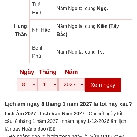
Tuế
Năm Ngọ tại cung
Ngọ
.
Hình
Hung
Năm Ngọ tại cung
Kiền (Tây
Nhị Hắc
Thần
Bắc)
.
Bệnh
Năm Ngọ tại cung
Tỵ
.
Phù
Ngày
Tháng
Năm
Xem ngay
Lịch âm ngày 8 tháng 1 năm 2027 là tốt hay xấu?
Lịch Âm 2027
-
Lịch Vạn Niên 2027
- Chi tiết ngày tốt
xấu, 8 tháng 1 năm 2027 , nhằm ngày 1-12-2026 âm lịch,
là ngày Hoàng đạo (tốt).
- Giờ hoàng đạo (giờ tốt) trong ngày là: Sửu (1:00-2:59),