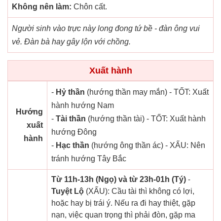
Không nên làm:
Chôn cất.
Người sinh vào trực này long đong tứ bề - đàn ông vui
vẻ. Đàn bà hay gây lộn với chồng.
Xuất hành
-
Hỷ thần
(hướng thần may mắn) - TỐT: Xuất
hành hướng Nam
Hướng
-
Tài thần
(hướng thần tài) - TỐT: Xuất hành
xuất
hướng Đông
hành
-
Hạc thần
(hướng ông thần ác) - XẤU: Nên
tránh hướng Tây Bắc
Từ 11h-13h (Ngọ) và từ 23h-01h (Tý)
-
Tuyệt Lộ
(XẤU): Cầu tài thì không có lợi,
hoặc hay bị trái ý. Nếu ra đi hay thiệt, gặp
nạn, việc quan trọng thì phải đòn, gặp ma