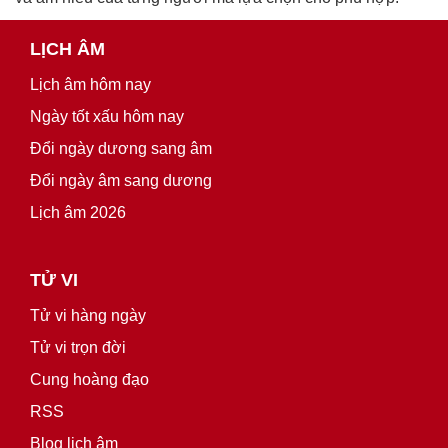
LỊCH ÂM
Lịch âm hôm nay
Ngày tốt xấu hôm nay
Đổi ngày dương sang âm
Đổi ngày âm sang dương
Lịch âm 2026
TỬ VI
Tử vi hàng ngày
Tử vi trọn đời
Cung hoàng đạo
RSS
Blog lịch âm