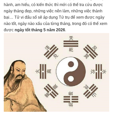
hành, am hiểu, có kiến thức thì mới có thể tra cứu được
ngày tháng đẹp, những việc nên làm, những việc thành
bại… Tử vi đẩu số sẽ áp dụng Tứ trụ để xem được ngày
nào tốt, ngày nào xấu của từng tháng, trong đó có thể xem
được
ngày tốt tháng 5 năm 2026
.