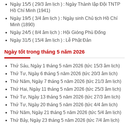
Ngày 15/5 ( 29/3 âm lịch ) : Ngày Thành lập Đội TNTP
Hồ Chí Minh (1941)
Ngày 19/5 ( 3/4 âm lịch ) : Ngày sinh Chủ tịch Hồ Chí
Minh (1890)
Ngày 24/5 ( 8/4 âm lịch ) : Hội Gióng Phù Đổng
Ngày 31/5 ( 15/4 âm lịch ) : Lễ Phật Đản
Ngày tốt trong tháng 5 năm 2026
Thứ Sáu, Ngày 1 tháng 5 năm 2026 (tức 15/3 âm lịch)
Thứ Tư, Ngày 6 tháng 5 năm 2026 (tức 20/3 âm lịch)
Thứ Năm, Ngày 7 tháng 5 năm 2026 (tức 21/3 âm lịch)
Thứ Hai, Ngày 11 tháng 5 năm 2026 (tức 25/3 âm lịch)
Thứ Tư, Ngày 13 tháng 5 năm 2026 (tức 27/3 âm lịch)
Thứ Tư, Ngày 20 tháng 5 năm 2026 (tức 4/4 âm lịch)
Thứ Năm, Ngày 21 tháng 5 năm 2026 (tức 5/4 âm lịch)
Thứ Bảy, Ngày 23 tháng 5 năm 2026 (tức 7/4 âm lịch)