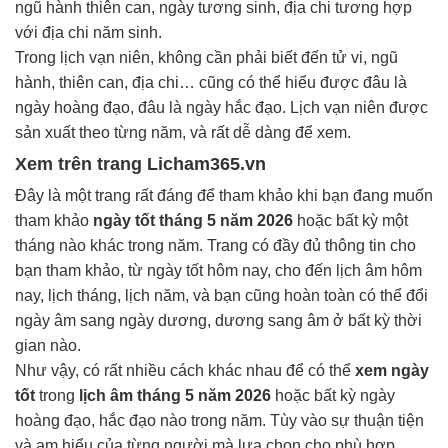
ngũ hành thiên can, ngày tương sinh, địa chi tương hợp
với địa chi năm sinh.
Trong lịch vạn niên, không cần phải biết đến tử vi, ngũ
hành, thiên can, địa chi… cũng có thể hiểu được đâu là
ngày hoàng đạo, đâu là ngày hắc đạo. Lịch vạn niên được
sản xuất theo từng năm, và rất dễ dàng để xem.
Xem trên trang Licham365.vn
Đây là một trang rất đáng để tham khảo khi bạn đang muốn
tham khảo
ngày tốt tháng 5 năm 2026
hoặc bất kỳ một
tháng nào khác trong năm. Trang có đầy đủ thông tin cho
bạn tham khảo, từ ngày tốt hôm nay, cho đến lịch âm hôm
nay, lịch tháng, lịch năm, và bạn cũng hoàn toàn có thể đổi
ngày âm sang ngày dương, dương sang âm ở bất kỳ thời
gian nào.
Như vậy, có rất nhiều cách khác nhau để có thể
xem ngày
tốt
trong
lịch âm tháng 5 năm 2026
hoặc bất kỳ ngày
hoàng đạo, hắc đạo nào trong năm. Tùy vào sự thuận tiện
và am hiểu của từng người mà lựa chọn cho phù hợp.