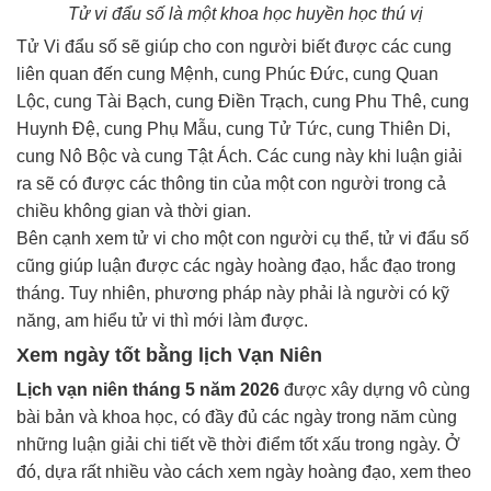
Tử vi đẩu số là một khoa học huyền học thú vị
Tử Vi đẩu số sẽ giúp cho con người biết được các cung
liên quan đến cung Mệnh, cung Phúc Đức, cung Quan
Lộc, cung Tài Bạch, cung Điền Trạch, cung Phu Thê, cung
Huynh Đệ, cung Phụ Mẫu, cung Tử Tức, cung Thiên Di,
cung Nô Bộc và cung Tật Ách. Các cung này khi luận giải
ra sẽ có được các thông tin của một con người trong cả
chiều không gian và thời gian.
Bên cạnh xem tử vi cho một con người cụ thể, tử vi đẩu số
cũng giúp luận được các ngày hoàng đạo, hắc đạo trong
tháng. Tuy nhiên, phương pháp này phải là người có kỹ
năng, am hiểu tử vi thì mới làm được.
Xem ngày tốt bằng lịch Vạn Niên
Lịch vạn niên tháng 5 năm 2026
được xây dựng vô cùng
bài bản và khoa học, có đầy đủ các ngày trong năm cùng
những luận giải chi tiết về thời điểm tốt xấu trong ngày. Ở
đó, dựa rất nhiều vào cách xem ngày hoàng đạo, xem theo