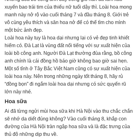
xuyến bao trái tim của thiếu nữ tuổi dậy thì. Loài hoa mong
manh này nở rộ vào cuối tháng 7 và đầu tháng 8. Giới trẻ
vô cùng yêu thích và săn hoa nở để có thể tìm cho mình
một bức ảnh đẹp.
Loài hoa này tuy là hoa dại nhưng lại có vẻ đẹp tinh khiết
hiếm có. Đà Lạt là vùng đất nổi tiếng với sự xuất hiện của
loài bồ công anh. Người Đà Lạt thường đùa rằng, bồ công
anh chính là cái đồng hồ báo giờ không bao giờ sai hẹn.
Một số tỉnh ở Tây Bắc Việt Nam cũng có sự xuất hiện của
loài hoa này. Nên trong những ngày tốt tháng 8, hãy rủ
“đồng bọn” đi ngắm loài hoa dại nhưng có sức quyến rũ
lớn này nhé.
Hoa sữa
Ai đã từng ngửi mùi hoa sữa khi Hà Nội vào thu chắc chắn
sẽ nhớ da diết đúng không? Vào cuối tháng 8, khắp con
đường của Hà Nội tràn ngập hoa sữa và là đặc trưng của
thủ đô những dịp thu về.