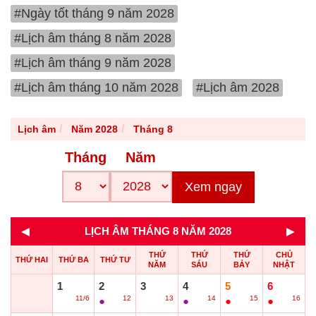
#Ngày tốt tháng 9 năm 2028
#Lịch âm tháng 8 năm 2028
#Lịch âm tháng 9 năm 2028
#Lịch âm tháng 10 năm 2028
#Lịch âm 2028
Lịch âm
Năm 2028
Tháng 8
Tháng
Năm
Xem ngay
◄
►
LỊCH ÂM THÁNG 8 NĂM 2028
THỨ
THỨ
THỨ
CHỦ
THỨ HAI
THỨ BA
THỨ TƯ
NĂM
SÁU
BẢY
NHẬT
1
2
3
4
5
6
11/6
12
13
14
15
16
○
●
○
●
●
●