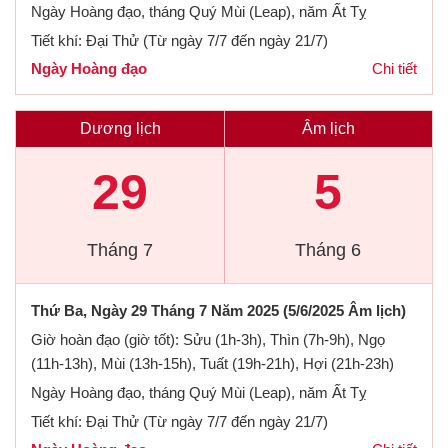
Ngày Hoàng đạo, tháng Quý Mùi (Leap), năm Ất Tỵ
Tiết khí: Đại Thử (Từ ngày 7/7 đến ngày 21/7)
Ngày Hoàng đạo
Chi tiết
Dương lịch
Âm lịch
29
5
Tháng 7
Tháng 6
Thứ Ba, Ngày 29 Tháng 7 Năm 2025 (5/6/2025 Âm lịch)
Giờ hoàn đạo (giờ tốt): Sửu (1h-3h), Thìn (7h-9h), Ngọ
(11h-13h), Mùi (13h-15h), Tuất (19h-21h), Hợi (21h-23h)
Ngày Hoàng đạo, tháng Quý Mùi (Leap), năm Ất Tỵ
Tiết khí: Đại Thử (Từ ngày 7/7 đến ngày 21/7)