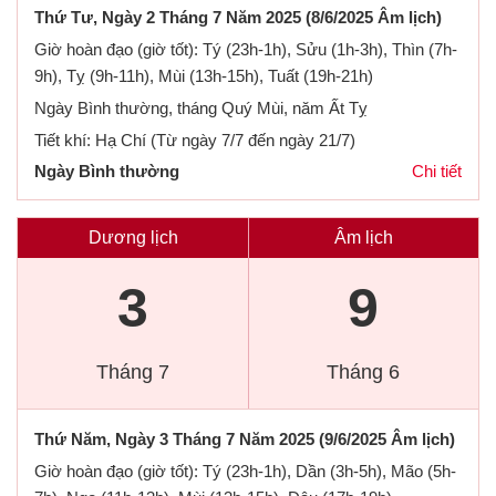
Thứ Tư, Ngày 2 Tháng 7 Năm 2025 (8/6/2025 Âm lịch)
Giờ hoàn đạo (giờ tốt): Tý (23h-1h), Sửu (1h-3h), Thìn (7h-
9h), Tỵ (9h-11h), Mùi (13h-15h), Tuất (19h-21h)
Ngày Bình thường, tháng Quý Mùi, năm Ất Tỵ
Tiết khí: Hạ Chí (Từ ngày 7/7 đến ngày 21/7)
Ngày Bình thường
Chi tiết
Dương lịch
Âm lịch
3
9
Tháng 7
Tháng 6
Thứ Năm, Ngày 3 Tháng 7 Năm 2025 (9/6/2025 Âm lịch)
Giờ hoàn đạo (giờ tốt): Tý (23h-1h), Dần (3h-5h), Mão (5h-