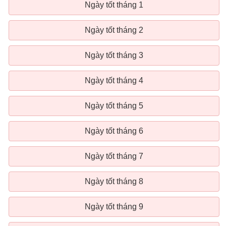
Ngày tốt tháng 1
Ngày tốt tháng 2
Ngày tốt tháng 3
Ngày tốt tháng 4
Ngày tốt tháng 5
Ngày tốt tháng 6
Ngày tốt tháng 7
Ngày tốt tháng 8
Ngày tốt tháng 9