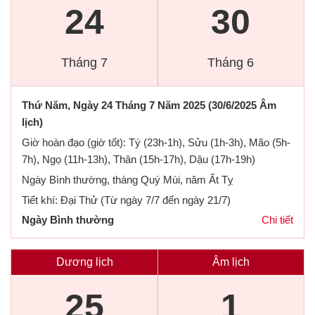
24
30
Tháng 7
Tháng 6
Thứ Năm, Ngày 24 Tháng 7 Năm 2025 (30/6/2025 Âm
lịch)
Giờ hoàn đạo (giờ tốt): Tý (23h-1h), Sửu (1h-3h), Mão (5h-
7h), Ngọ (11h-13h), Thân (15h-17h), Dậu (17h-19h)
Ngày Bình thường, tháng Quý Mùi, năm Ất Tỵ
Tiết khí: Đại Thử (Từ ngày 7/7 đến ngày 21/7)
Ngày Bình thường
Chi tiết
Dương lịch
Âm lịch
25
1