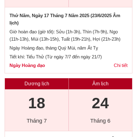
Thứ Năm, Ngày 17 Tháng 7 Năm 2025 (23/6/2025 Âm
lịch)
Giờ hoàn đạo (giờ tốt): Sửu (1h-3h), Thìn (7h-9h), Ngọ
(11h-13h), Mùi (13h-15h), Tuất (19h-21h), Hợi (21h-23h)
Ngày Hoàng đạo, tháng Quý Mùi, năm Ất Tỵ
Tiết khí: Tiểu Thử (Từ ngày 7/7 đến ngày 21/7)
Ngày Hoàng đạo
Chi tiết
Dương lịch
Âm lịch
18
24
Tháng 7
Tháng 6