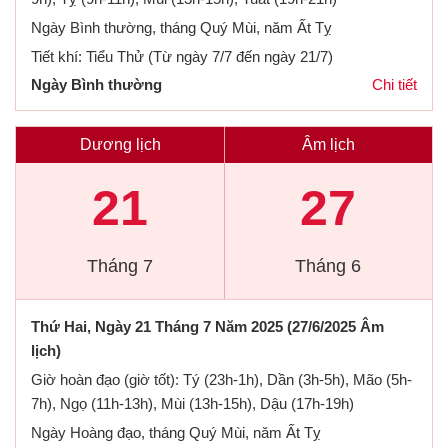
Ngày Bình thường, tháng Quý Mùi, năm Ất Tỵ
Tiết khí: Tiểu Thử (Từ ngày 7/7 đến ngày 21/7)
Ngày Bình thường
Chi tiết
Dương lịch
Âm lịch
21
27
Tháng 7
Tháng 6
Thứ Hai, Ngày 21 Tháng 7 Năm 2025 (27/6/2025 Âm
lịch)
Giờ hoàn đạo (giờ tốt): Tý (23h-1h), Dần (3h-5h), Mão (5h-
7h), Ngọ (11h-13h), Mùi (13h-15h), Dậu (17h-19h)
Ngày Hoàng đạo, tháng Quý Mùi, năm Ất Tỵ