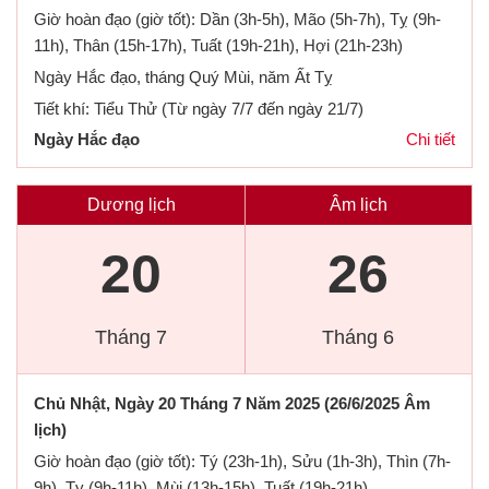
Giờ hoàn đạo (giờ tốt): Dần (3h-5h), Mão (5h-7h), Tỵ (9h-
11h), Thân (15h-17h), Tuất (19h-21h), Hợi (21h-23h)
Ngày Hắc đạo, tháng Quý Mùi, năm Ất Tỵ
Tiết khí: Tiểu Thử (Từ ngày 7/7 đến ngày 21/7)
Ngày Hắc đạo
Chi tiết
Dương lịch
Âm lịch
20
26
Tháng 7
Tháng 6
Chủ Nhật, Ngày 20 Tháng 7 Năm 2025 (26/6/2025 Âm
lịch)
Giờ hoàn đạo (giờ tốt): Tý (23h-1h), Sửu (1h-3h), Thìn (7h-
9h), Tỵ (9h-11h), Mùi (13h-15h), Tuất (19h-21h)