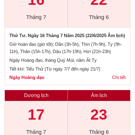
Tháng 7
Tháng 6
Thứ Tư, Ngày 16 Tháng 7 Năm 2025 (22/6/2025 Âm lịch)
Giờ hoàn đạo (giờ tốt): Dần (3h-5h), Thìn (7h-9h), Tỵ (9h-
11h), Thân (15h-17h), Dậu (17h-19h), Hợi (21h-23h)
Ngày Hoàng đạo, tháng Quý Mùi, năm Ất Tỵ
Tiết khí: Tiểu Thử (Từ ngày 7/7 đến ngày 21/7)
Ngày Hoàng đạo
Chi tiết
Dương lịch
Âm lịch
17
23
Tháng 7
Tháng 6