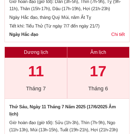
Giờ hoàn đạo (giờ tốt): Dần (3h-5h), Thìn (7h-9h), Tỵ (9h-
11h), Thân (15h-17h), Dậu (17h-19h), Hợi (21h-23h)
Ngày Hắc đạo, tháng Quý Mùi, năm Ất Tỵ
Tiết khí: Tiểu Thử (Từ ngày 7/7 đến ngày 21/7)
Ngày Hắc đạo
Chi tiết
Dương lịch
Âm lịch
11
17
Tháng 7
Tháng 6
Thứ Sáu, Ngày 11 Tháng 7 Năm 2025 (17/6/2025 Âm
lịch)
Giờ hoàn đạo (giờ tốt): Sửu (1h-3h), Thìn (7h-9h), Ngọ
(11h-13h), Mùi (13h-15h), Tuất (19h-21h), Hợi (21h-23h)