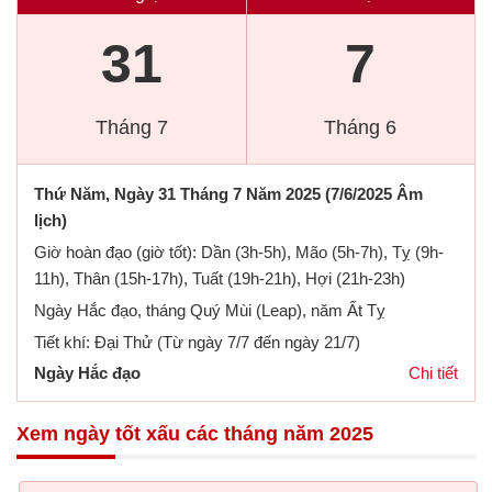
31
7
Tháng 7
Tháng 6
Thứ Năm, Ngày 31 Tháng 7 Năm 2025 (7/6/2025 Âm
lịch)
Giờ hoàn đạo (giờ tốt): Dần (3h-5h), Mão (5h-7h), Tỵ (9h-
11h), Thân (15h-17h), Tuất (19h-21h), Hợi (21h-23h)
Ngày Hắc đạo, tháng Quý Mùi (Leap), năm Ất Tỵ
Tiết khí: Đại Thử (Từ ngày 7/7 đến ngày 21/7)
Ngày Hắc đạo
Chi tiết
Xem ngày tốt xấu các tháng năm 2025